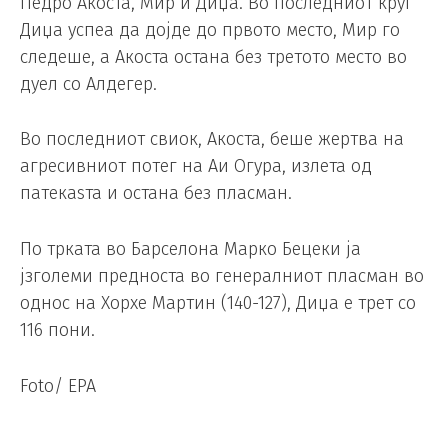
Педро Акоста, Мир и Диџа. Во последниот круг
Диџа успеа да дојде до првото место, Мир го
следеше, а Акоста остана без третото место во
дуел со Алдегер.
Во последниот свиок, Акоста, беше жертва на
агресивниот потег на Аи Огура, излета од
патекаѕта и остана без пласман.
По трката во Барселона Марко Бецеки ја
јзголеми предноста во генералниот пласман во
однос на Хорхе Мартин (140-127), Диџа е трет со
116 пони.
Foto/ EPA