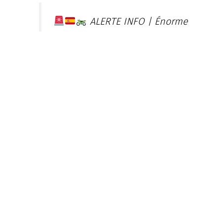
ALERTE INFO | Énorme
CRASH impliquant Alex
Márquez en course au Moto GP
de Barcelone.
La course a été interrompue et
le drapeau rouge a été brandi.
pic.twitter.com/EQsbu3VTrC
— Cerfia (@CerfiaFR)
May 17,
2026
Дукатито одлета, тркало удри во моторот на
Фабио Ди Џанантонио. Неговиот мотор целосно