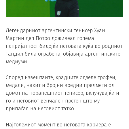
Легендарниот аргентински тенисер Хуан
Мартин дел Потро доживеал голема
непријатност бидејќи неговата куќа во родниот
Тандил била ограбена, објавија аргентинските
медиуми.
Според извештаите, крадците одзеле трофеи,
медали, накит и бројни вредни предмети од
домот на поранешниот тенисер, вклучувајќи и
го и неговиот венчален прстен што му
припаѓал на неговиот татко.
Најголемиот момент во неговата кариера е