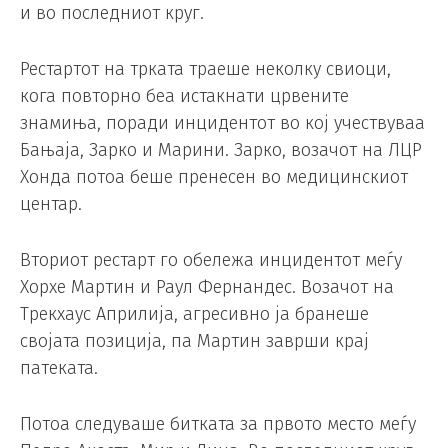
и во последниот круг.
Рестартот на трката траеше неколку свиоци,
кога повторно беа истакнати црвените
знамиња, поради инцидентот во кој учествуваа
Бањаја, Зарко и Марини. Зарко, возачот на ЛЦР
Хонда потоа беше пренесен во медицинскиот
центар.
Вториот рестарт го обележа инцидентот меѓу
Хорхе Мартин и Раул Фернандес. Возачот на
Трекхаус Априлија, агресивно ја бранеше
својата позиција, па Мартин заврши крај
патеката.
Потоа следуваше битката за првото место меѓу