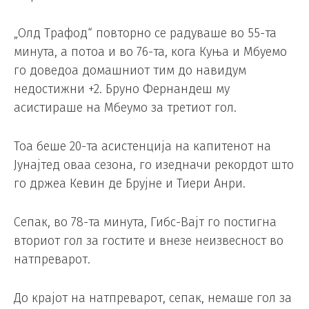
„Олд Трафод“ повторно се радуваше во 55-та
минута, а потоа и во 76-та, кога Куња и Мбуемо
го доведоа домашниот тим до навидум
недостижни +2. Бруно Фернандеш му
асистираше на Мбеумо за третиот гол.
Тоа беше 20-та асистенција на капитенот на
Јунајтед оваа сезона, го изедначи рекордот што
го држеа Кевин де Брујне и Тиери Анри.
Сепак, во 78-та минута, Гибс-Вајт го постигна
вториот гол за гостите и внезе неизвесност во
натпреварот.
До крајот на натпреварот, сепак, немаше гол за