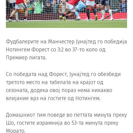
Фудбалерите на Манчестер Јунајтед го победија
Нотингем Форест со 3:2 во 37-то коло од
Премиер лигата.
Со победата над Форест, Јунајтед го обезбеди
третото место на табелата на крајот од
сезоната, додека овој пораз нема никакво
влијание врз на гостите од Нотингем.
Домашниот тим поведе во петтата минута преку
Шо, гостите израмнија во 53-та минута преку
Морато.