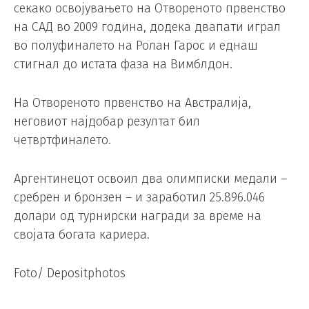
секако освојувањето на Отвореното првенство
на САД во 2009 година, додека двапати играл
во полуфиналето на Ролан Гарос и еднаш
стигнал до истата фаза на Вимблдон.
На Отвореното првенство на Австралија,
неговиот најдобар резултат бил
четвртфиналето.
Аргентинецот освоил два олимписки медали –
сребрен и бронзен – и заработил 25.896.046
долари од турнирски награди за време на
својата богата кариера.
Foto/ Depositphotos