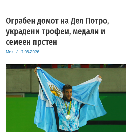
Ограбен домот на Дел Потро,
украдени трофеи, медали и
семеен прстен
Микс
/
17.05.2026