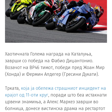
Хаотичната Голема награда на Каталуња,
заврши со победа на Фабио Диџантонио.
Возачот на ВР46 тимот, победи пред Жоан Мир
(Хонда) и Фермин Алдегер (Гресини Дукати).
Трката,
која ја обележа страшниот инцидент на
крајот од 11-оти круг
, поради што беа истакнати
црвени знамиња, а Алекс Маркез заврши во
болница, донесе вистинска драма на рестартот