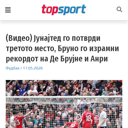
(Видео) Јунајтед го потврди
третото место, Бруно го израмни
рекордот на Де Брујне и Анри
Фудбал
/
17.05.2026