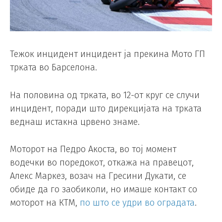
Тежок инцидент инцидент ја прекина Мото ГП
трката во Барселона.
На половина од трката, во 12-от круг се случи
инцидент, поради што дирекцијата на трката
веднаш истакна црвено знаме.
Моторот на Педро Акоста, во тој момент
водечки во поредокот, откажа на правецот,
Алекс Маркез, возач на Гресини Дукати, се
обиде да го заобиколи, но имаше контакт со
моторот на КТМ,
по што се удри во оградата
.