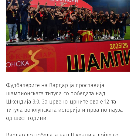
Фудбалерите на Вардар ја прославија
шампионската титула со победата над
Шкендија 3:0. За црвено-црните ова е 12-та
титула во клупската историја и прва по пауза
од шест години.
Вардар до победата над Шкендија дојде со