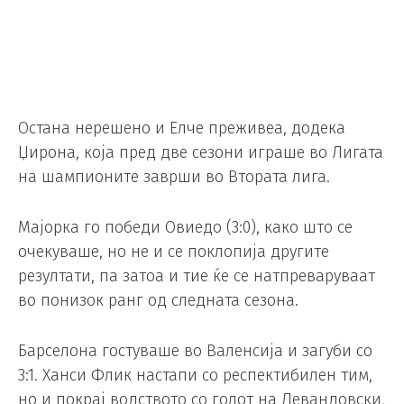
Остана нерешено и Елче преживеа, додека
Џирона, која пред две сезони играше во Лигата
на шампионите заврши во Втората лига.
Мајорка го победи Овиедо (3:0), како што се
очекуваше, но не и се поклопија другите
резултати, па затоа и тие ќе се натпреваруваат
во понизок ранг од следната сезона.
Барселона гостуваше во Валенсија и загуби со
3:1. Ханси Флик настапи со респектибилен тим,
но и покрај водството со голот на Левандовски,