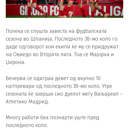
Полека се спушта завеста на фудбалската
сезона во Шпанија. Последното 38-мо коло го
даде одговорот кои екипи ќе му се придружат
на Овиедо во Втората лига. Тоа се Мајорка и
Џирона.
Вечерва се одиграа девет од вкупно 10
натпревари од последното 38-мо коло. Утре
сезоната ќе заврши сио дуелот меѓу Виљареал –
Атлетико Мадрид.
Многу работи беа познарти уште пред
последното коло.