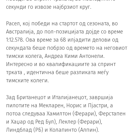
секунди го извозе најбрзиот круг.
Расел, кој победи на стартот од сезоната, во
Австралија, до пол-позицијата дојде со време
1:12.578. Ова време за 68 илјадити делови од
секундата беше побрзо од времето на неговиот
тимски колега, Андреа Кими Антонели.
Интересно и во квалификациите за спринт
трката , идентична беше разликата меѓу
тимските колеги.
Зад Британецот и Италијанецот, завршија
пилотите на Мекларен, Норис и Пјастри, а
потоа следуваа Хамилтон (Ферари), Ферстапен
и Хаџар од Ред Бул), Леклер (Ферари),
Линдблад (РБ) и Колапинто (Алпин).