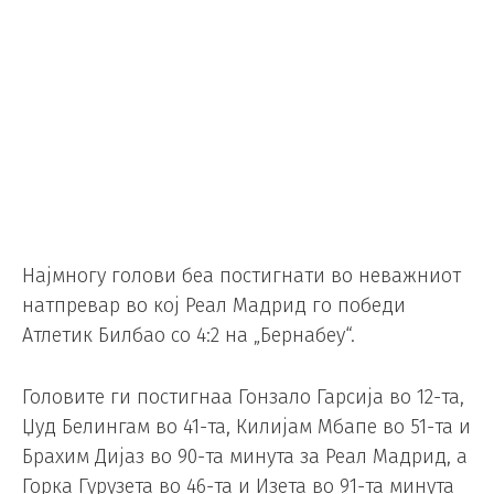
Најмногу голови беа постигнати во неважниот
натпревар во кој Реал Мадрид го победи
Атлетик Билбао со 4:2 на „Бернабеу“.
Головите ги постигнаа Гонзало Гарсија во 12-та,
Џуд Белингам во 41-та, Килијам Мбапе во 51-та и
Брахим Дијаз во 90-та минута за Реал Мадрид, а
Горка Гурузета во 46-та и Изета во 91-та минута