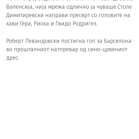
Валенсија, чија мрежа одлично ја чуваше Столе
Димитиревски направи пресврт со головите на
хави Гера, Риоха и Гвидо Родригез.
Роберт Левандовски постигна гол за Барселона
во прошталниот натпревар од сино-црвениот
дрес.