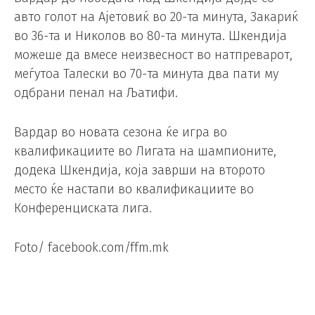
авто голот на Ајетовиќ во 20-та минута, Закариќ
во 36-та и Николов во 80-та минута. Шкендија
можеше да вмесе неизвесност во натпреварот,
меѓутоа Талески во 70-та минута два пати му
одбрани пенал на Љатифи.
Вардар во новата сезона ќе игра во
квалификациите во Лигата на шампионите,
додека Шкендија, која заврши на второто
место ќе настапи во квалификациите во
Конференциската лига.
Foto/ facebook.com/ffm.mk