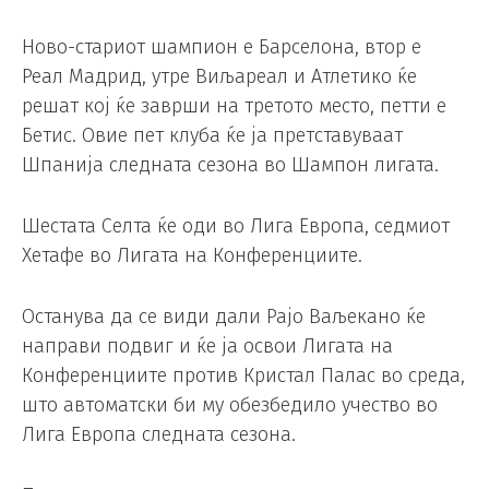
Ново-стариот шампион е Барселона, втор е
Реал Мадрид, утре Виљареал и Атлетико ќе
решат кој ќе заврши на третото место, петти е
Бетис. Овие пет клуба ќе ја претставуваат
Шпанија следната сезона во Шампон лигата.
Шестата Селта ќе оди во Лига Европа, седмиот
Хетафе во Лигата на Конференциите.
Останува да се види дали Рајо Ваљекано ќе
направи подвиг и ќе ја освои Лигата на
Конференциите против Кристал Палас во среда,
што автоматски би му обезбедило учество во
Лига Европа следната сезона.