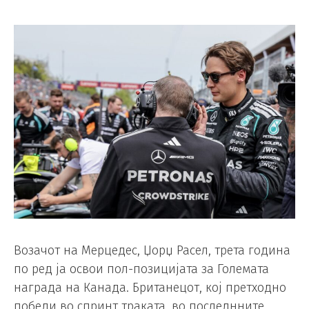
Возачот на Мерцедес, Џорџ Расел, трета година
по ред ја освои пол-позицијата за Големата
награда на Канада. Британецот, кој претходно
победи во спринт траката, во последнните