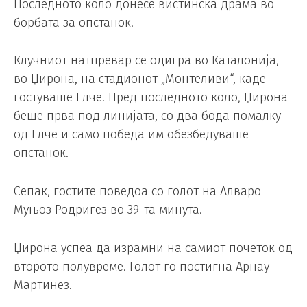
Последното коло донесе вистинска драма во
борбата за опстанок.
Клучниот натпревар се одигра во Каталонија,
во Џирона, на стадионот „Монтеливи“, каде
гостуваше Елче. Пред последното коло, Џирона
беше прва под линијата, со два бода помалку
од Елче и само победа им обезбедуваше
опстанок.
Сепак, гостите поведоа со голот на Алваро
Муњоз Родригез во 39-та минута.
Џирона успеа да израмни на самиот почеток од
второто полувреме. Голот го постигна Арнау
Мартинез.