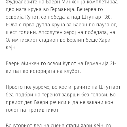
Фудбалерите на Баерн Минхен ја комплетираа
двојната круна во Германија. Вечерва го
освоија Купот, со победата над Штутгарт 3:0.
БОва е прва дупла круна за Баерн по пауза од
шест години. Апсолутен херој на победата, на
Олимпискиот стадион во Берлин беше Хари
Кејн.
Баерн Минхен го освои Купот на Германија 21-
ви пат во историјата на клубот.
Првото полувреме, во кое играчите на Штутгарт
беа подбри на теренот заврши без голови. Во
првиот дел Баерн речиси и да не закани кон
голот на противникот.
Во вториот дел на сцена стапи Хари Кејн, го