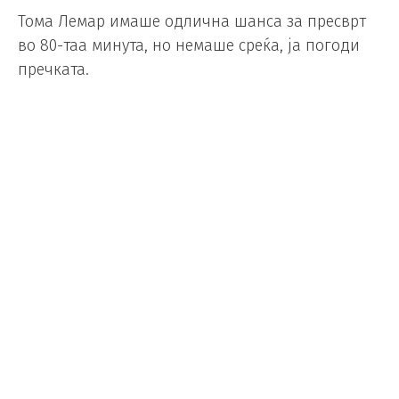
Тома Лемар имаше одлична шанса за пресврт
во 80-таа минута, но немаше среќа, ја погоди
пречката.