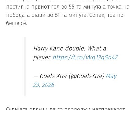
постигна првиот гол во 55-та минута а точка на
победата стави во 81-та минута. Сепак, тоа не
беше сè.
Harry Kane double. What a
player.
https://t.co/vVq13qSn4Z
— Goals Xtra (@GoalsXtra)
May
23, 2026
Судијата одлучи да го продолжи натпреварот
за неверојатни седум минути, а Баерн го
искористи тоа максимално.