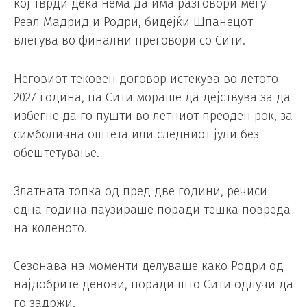
кој тврди дека нема да има разговори меѓу
Реал Мадрид и Родри, бидејќи Шпанецот
влегува во финални преговори со Сити.
Неговиот тековен договор истекува во летото
2027 година, па Сити мораше да дејствува за да
избегне да го пушти во летниот преоден рок, за
симболична оштета или следниот јули без
обештетување.
Златната топка од пред две години, речиси
една година паузираше поради тешка повреда
на коленото.
Сезонава на моменти делуваше како Родри од
најдобрите денови, поради што Сити одлучи да
го задржи.