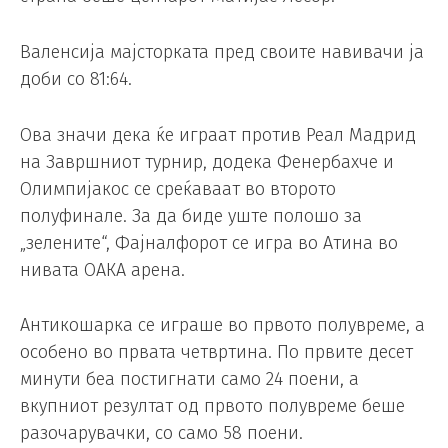
Валенсија мајсторката пред своите навивачи ја
доби со 81:64.
Ова значи дека ќе играат против Реал Мадрид
на Завршниот турнир, додека Фенербахче и
Олимпијакос се среќаваат во второто
полуфинале. За да биде уште полошо за
„зелените“, Фајналфорот се игра во Атина во
нивата ОАКА арена.
Антикошарка се играше во првото полувреме, а
особено во првата четвртина. По првите десет
минути беа постигнати само 24 поени, а
вкупниот резултат од првото полувреме беше
разочарувачки, со само 58 поени.