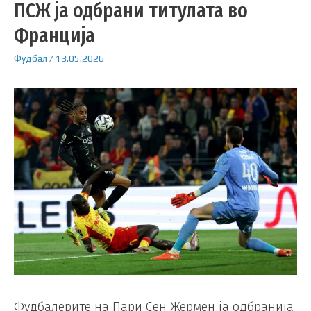
ПСЖ ја одбрани титулата во
Франција
Фудбал
/
13.05.2026
Фудбалерите на Пари Сен Жермен ја одбранија