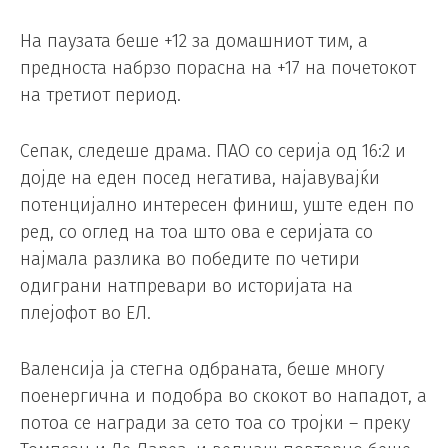
На паузата беше +12 за домашниот тим, а
предноста набрзо порасна на +17 на почетокот
на третиот период.
Сепак, следеше драма. ПАО со серија од 16:2 и
дојде на еден посед негатива, најавувајќи
потенцијално интересен финиш, уште еден по
ред, со оглед на тоа што ова е серијата со
најмала разлика во победите по четири
одиграни натпревари во историјата на
плејофот во ЕЛ.
Валенсија ја стегна одбраната, беше многу
поенергична и подобра во скокот во нападот, а
потоа се награди за сето тоа со тројки – преку