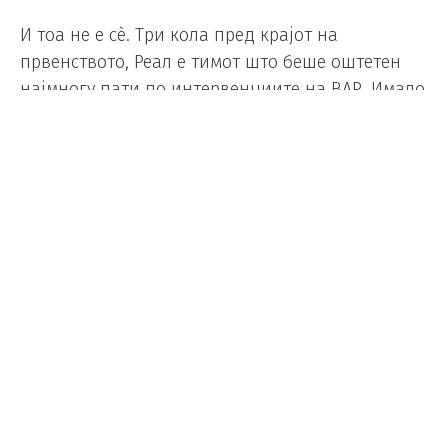
И тоа не е сè. Три кола пред крајот на
првенството, Реал е тимот што беше оштетен
најмногу пати по интервенциите на ВАР. Имало
вкупно 14 интервенции на ВАР во натпреварите
на „кралскиот клуб“, од кои 11 одлуки беа
против на Реал, а само три во нивна корист
(-8).
Тоа е тимот со најмногу интервенции против
себе и трет со најмалку одлуки во своја корист.
Од друга страна, Барселона има биланс од +5
интервенции во своја корист: беа оштетени
осум пати, но профитираа во 13 ситуации
(втора најмногу).