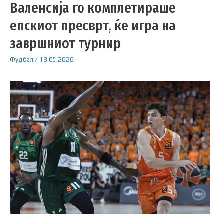
Валенсија го комплетираше
епскиот пресврт, ќе игра на
завршниот турнир
Фудбал
/
13.05.2026