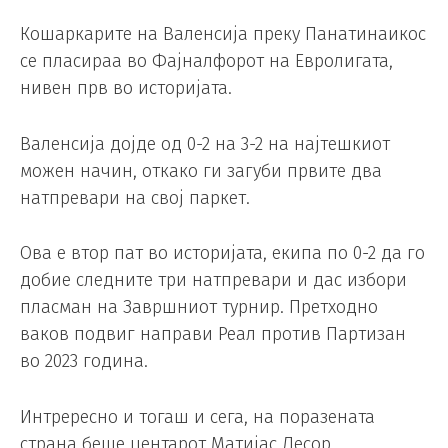
Кошаркарите на Валенсија преку Панатинаикос
се пласираа во Фајналфорот на Евролигата,
нивен прв во историјата.
Валенсија дојде од 0-2 на 3-2 на најтешкиот
можен начин, откако ги загуби првите два
натпревари на свој паркет.
Ова е втор пат во историјата, екипа по 0-2 да го
добие следните три натпревари и дас избори
пласман на Завршниот турнир. Претходно
ваков подвиг направи Реал против Партизан
во 2023 година.
Интрересно и тогаш и сега, на поразената
страна беше центарот Матијас Лесор.