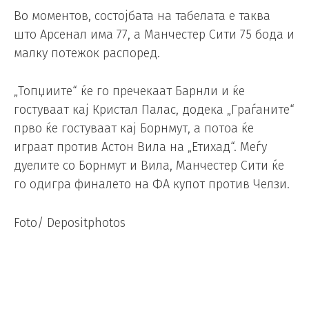
Во моментов, состојбата на табелата е таква
што Арсенал има 77, а Манчестер Сити 75 бода и
малку потежок распоред.
„Топџиите“ ќе го пречекаат Барнли и ќе
гостуваат кај Кристал Палас, додека „Граѓаните“
прво ќе гостуваат кај Борнмут, а потоа ќе
играат против Астон Вила на „Етихад“. Меѓу
дуелите со Борнмут и Вила, Манчестер Сити ќе
го одигра финалето на ФА купот против Челзи.
Foto/ Depositphotos