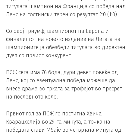
титулата шампион на Франција со победа над
Ленс на гостински терен со резултат 2:0 (1:0).
Со овој триумф, шампионот на Европа и
финалистот на новото издание на Лигата на
шампионите ја обезбеди титулата во директен
дуел со првиот конкурент.
ПСЖ сега има 76 бода, дури девет повеќе од
Ленс, кој со евентуална победа можеше да
внесе драма во трката за трофејот во пресрет
на последното коло.
Првиот гол за ПСЖ го постигна Хвича
Кварацхелија во 29-та минута, а точка на
победата стави Мбаје во четвртата минута од