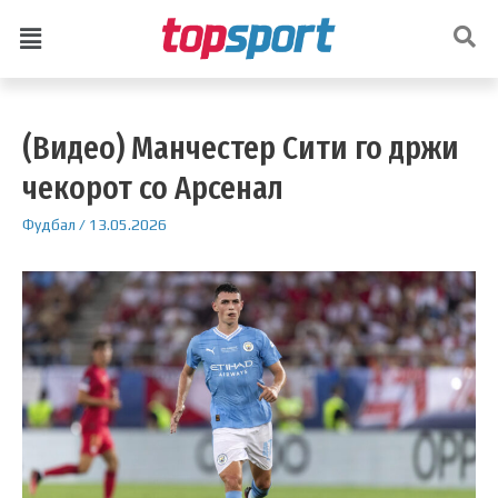
(Видео) Манчестер Сити го држи
чекорот со Арсенал
Фудбал
/
13.05.2026