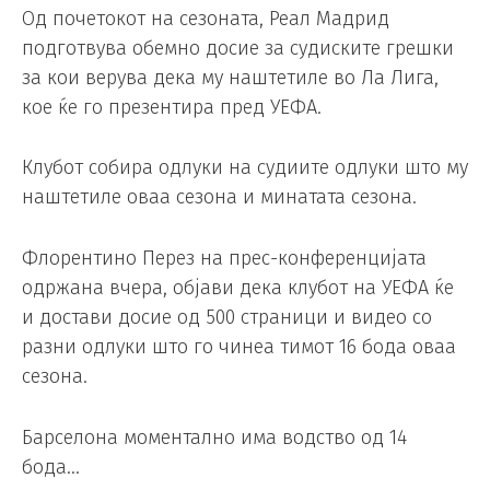
Од почетокот на сезоната, Реал Мадрид
подготвува обемно досие за судиските грешки
за кои верува дека му наштетиле во Ла Лига,
кое ќе го презентира пред УЕФА.
Клубот собира одлуки на судиите одлуки што му
наштетиле оваа сезона и минатата сезона.
Флорентино Перез на прес-конференцијата
одржана вчера, објави дека клубот на УЕФА ќе
и достави досие од 500 страници и видео со
разни одлуки што го чинеа тимот 16 бода оваа
сезона.
Барселона моментално има водство од 14
бода…