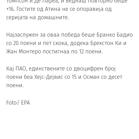
Томпсон и Де Лареа, и веднаш повторно беше
+16. Гостите од Атина не се опоравија од
серијата на домашните.
Најзаслужен за оваа победа беше Бранко Бадио
со 20 поени и пет скока, додека Брекстон Ки и
Жан Монтеро постигнаа по 12 поени.
Кај ПАО, единствените со двоцифрен број
поени беа Хејс-Дејвис со 15 и Осман со десет
поени.
Foto/ EPA