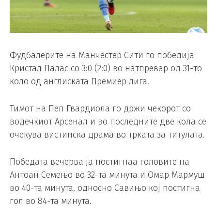
Фудбалерите на Манчестер Сити го победија
Кристал Палас со 3:0 (2:0) во натпревар од 31-то
коло од англиската Премиер лига.
Тимот на Пеп Гвардиола го држи чекорот со
водечкиот Арсенал и во последните две кола се
очекува вистинска драма во трката за титулата.
Победата вечерва ја постигнаа головите на
Антоан Семењо во 32-та минута и Омар Мармуш
во 40-та минута, односно Савињо кој постигна
гол во 84-та минута.