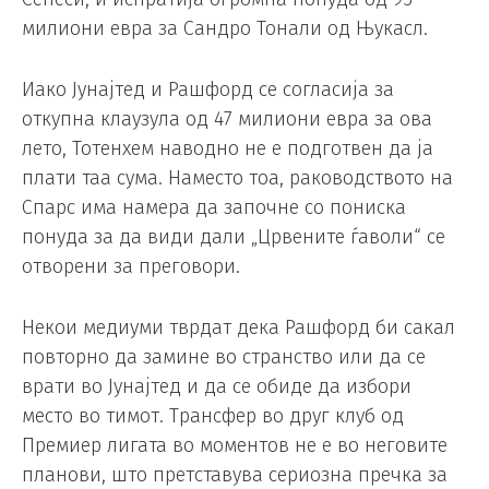
милиони евра за Сандро Тонали од Њукасл.
Иако Јунајтед и Рашфорд се согласија за
откупна клаузула од 47 милиони евра за ова
лето, Тотенхем наводно не е подготвен да ја
плати таа сума. Наместо тоа, раководството на
Спарс има намера да започне со пониска
понуда за да види дали „Црвените ѓаволи“ се
отворени за преговори.
Некои медиуми тврдат дека Рашфорд би сакал
повторно да замине во странство или да се
врати во Јунајтед и да се обиде да избори
место во тимот. Трансфер во друг клуб од
Премиер лигата во моментов не е во неговите
планови, што претставува сериозна пречка за