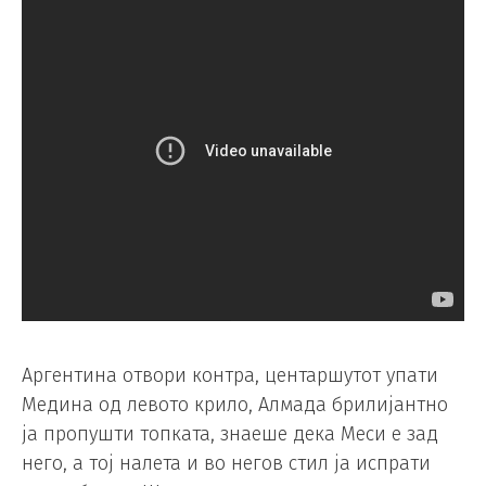
Аргентина отвори контра, центаршутот упати
Медина од левото крило, Алмада брилијантно
ја пропушти топката, знаеше дека Меси е зад
него, а тој налета и во негов стил ја испрати