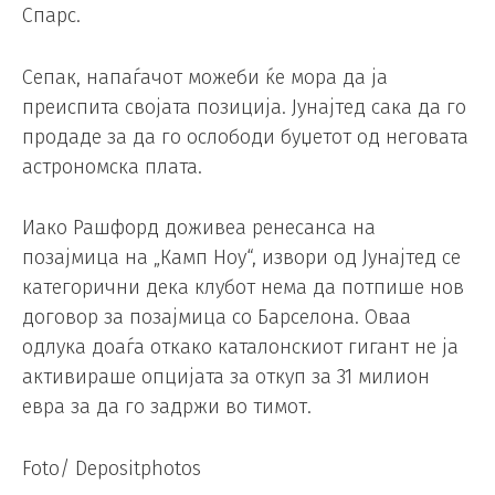
Спарс.
Сепак, напаѓачот можеби ќе мора да ја
преиспита својата позиција. Јунајтед сака да го
продаде за да го ослободи буџетот од неговата
астрономска плата.
Иако Рашфорд доживеа ренесанса на
позајмица на „Камп Ноу“, извори од Јунајтед се
категорични дека клубот нема да потпише нов
договор за позајмица со Барселона. Оваа
одлука доаѓа откако каталонскиот гигант не ја
активираше опцијата за откуп за 31 милион
евра за да го задржи во тимот.
Foto/ Depositphotos