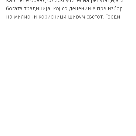
Kärcher е бренд со исклучителна репутација и
богата традиција, кој со децении е прв избор
на милиони корисници ширум светот. Горди
сме што можеме да им овозможиме на нашите
купувачи пристап до овие иновативни
решенија и веруваме дека ќе станат нивен
незаменлив сојузник во секојдневието“,
изјавија од Нептун.
Основана во 1935 година, Kärcher денес е
присутна во повеќе од 85 земји и претставува
еден од најпрепознатливите брендови во
индустријата за чистење. Во својата 90-
годишна историја,
Kärcher
останува верен на
основната мисија; да создава иновативни
решенија што им го олеснуваат животот на
потрошувачите и овозможуваат максимални