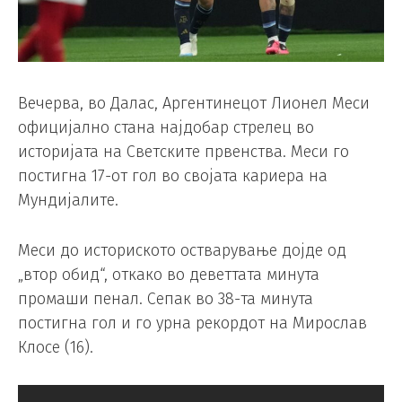
Вечерва, во Далас, Аргентинецот Лионел Меси
официјално стана најдобар стрелец во
историјата на Светските првенства. Меси го
постигна 17-от гол во својата кариера на
Мундијалите.
Меси до историското остварување дојде од
„втор обид“, откако во деветтата минута
промаши пенал. Сепак во 38-та минута
постигна гол и го урна рекордот на Мирослав
Клосе (16).