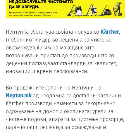
Нептун ја збогатува својата понуда со
Kärcher
,
глобалниот лидер во решенија за чистење,
овозможувајќи им на македонските
потрошувачи пристап до производи што со
децении поставуваат стандарди за квалитет,
иновации и врвни перформанси.
Во продажните салони на Нептун и на
Neptun.mk
од неодамна се достапни различни
Kärcher производи наменети за секојдневно
одржување на домот и околината; уреди за
чистење подови, апарати за чистење прозорци,
парочистачи, решенија за освежување и