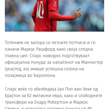
Тотенхем не запора со летните потписи и го
означи Маркус Рашфорд како своја следна
главна цел. Спарс наводно подготвуваат
официјална понуда за напаѓачот на Манчестер
Јунајтед, кој имаше успешна сезона на
позајмица во Барселона.
Спарс веќе го обезбедија Јан Пол ван Хеке од
Брајтон за 62 милиони евра, како и слободните
трансфери на Ендру Робертсон и Маркос
Сенеси, и испратија огромна понуда од 95