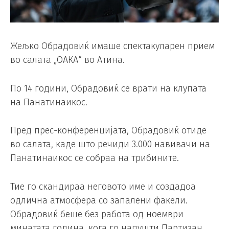
Жељко Обрадовиќ имаше спектакуларен прием
во салата „ОАКА“ во Атина.
По 14 години, Обрадовиќ се врати на клупата
на Панатинаикос.
Пред прес-конференцијата, Обрадовиќ отиде
во салата, каде што речиди 3.000 навивачи на
Панатинаикос се собраа на трибините.
Тие го скандираа неговото име и создадоа
одлична атмосфера со запалени факели.
Обрадовиќ беше без работа од ноември
минатата година, кога го напушти Партизан.