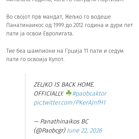
Во својот прв мандат, Жељко го водеше
Панатинаикос од 1999 до 2012 година и дури пет
пати ја освои Евролигата.
Тие беа шампиони на Грција 11 пати и седум
пати го освоија Купот.
ZELJKO IS BACK HOME.
OFFICIALLY.
#paobcaktor
pic.twitter.com/PKerAJnfH1
— Panathinaikos BC
(@Paobcgr)
June 22, 2026