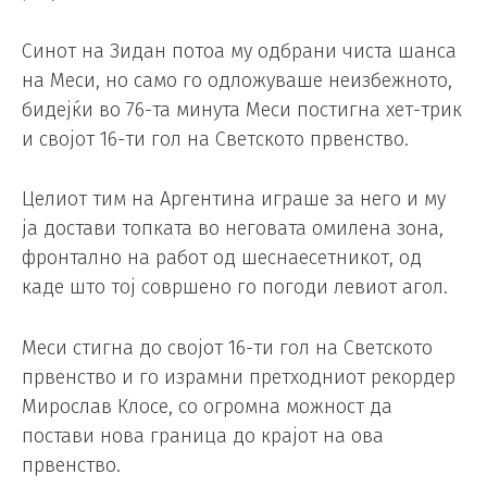
Синот на Зидан потоа му одбрани чиста шанса
на Меси, но само го одложуваше неизбежното,
бидејќи во 76-та минута Меси постигна хет-трик
и својот 16-ти гол на Светското првенство.
Целиот тим на Аргентина играше за него и му
ја достави топката во неговата омилена зона,
фронтално на работ од шеснаесетникот, од
каде што тој совршено го погоди левиот агол.
Меси стигна до својот 16-ти гол на Светското
првенство и го израмни претходниот рекордер
Мирослав Клосе, со огромна можност да
постави нова граница до крајот на ова
првенство.