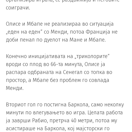
соиграчи.
Олисе и Мбапе не реализираа во ситуација
„еден на еден“ со Менди, потоа Франција не
доби пенал по дуелот на Мане и Мбапе.
Конечно иницијативата на „триколорите“
вроди со плод во 66-та минута, Олисе ја
распара одбраната на Сенегал со топка во
простор, а Мбапе без проблем го совлада
Менди.
Вториот гол го постигна Баркола, само неколку
минути по влегувањето во игра. Целата работа
ја заврши Рабио, претрча 40 метри, потоа му
асистираше на Баркола, кој мајсторски го