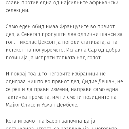
слави против една од најсилните африкански
селекции.
Само еден обид имаа Французите во првиот
дел, а Сенегал пропушти две одлични шанси за
гол. Николас Џексон ја погоди стативата, а на
истекот на полувремето, Ислаила Сар од добра
позиција ја испрати топката над голот.
И покрај тоа што неговите избраници не
одиграа ништо во првиот дел, Дидие Дешан, не
се реши да прави измени, направи само една
тактичка промена, им ги смени позициите на
Мајкл Олисе и Усман Дембеле.
Кога играчот на Баерн започна да ја
организира играта, се раздвижија и неговите