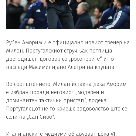
Рубен Аморим и е официјално новиот тренер на
Милан. Португалскиот стручњак потпиша
двегодишен договор со „росонерите“ и го
наследи Масимилијано Алегри на клупата.
Во соопштението, Милан истакна дека Аморим
е избран поради неговиот „модерен и
доминантен тактички пристап“, додека
Португалецот не го криеше задоволство што се
сели на „Сан Сиро“.
Италијанските медиуми објавуваат дека 41-