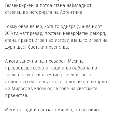
Гелзенкирхен, а потоа стана најмладиот
стрелец во историјата на Аргентина.
Токму оваа вечер, кога го одигра јубилејниот
200-ти натпревар, постави неверојатен рекорд,
стана првиот играч во историјата што играл на
дури шест Светски првенства.
А кога започна натпреварот, Меси ја
предводеше својата нација до одбрана на
титулата светски шампион со еврогол, а
подоцна со уште два гола го достигна рекордот
на Мирослав Клозе од 16 гола на светските
првенства.
Меси погоди во петтата минута, но неговиот