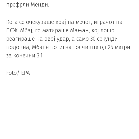
префрли Менди.
Кога се очекуваше крај на мечот, играчот на
ПСЖ, Мбај, го матираше Мањан, кој лошо
реагираше на овој удар, а само 30 секунди
подоцна, Мбапе потигна голчиште од 25 метри
за конечни 3:1
Foto/ EPA