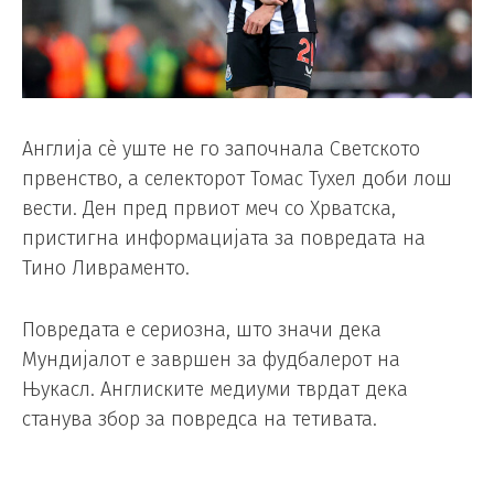
Англија сè уште не го започнала Светското
првенство, а селекторот Томас Тухел доби лош
вести. Ден пред првиот меч со Хрватска,
пристигна информацијата за повредата на
Тино Ливраменто.
Повредата е сериозна, што значи дека
Мундијалот е завршен за фудбалерот на
Њукасл. Англиските медиуми тврдат дека
станува збор за повредса на тетивата.
Томас Тухел веднаш во националниот тим го