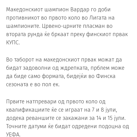
Македонскиот шампион Вардар го доби
противникот во првото коло во Лигата на
шампионите. Црвено-црните пласман во
втората рунда ќе бркаат преку финскиот првак
КУПС.
Во таборот на македонскиот првак можат да
бидат задоволни од ждрепката, прблем може
да биде само формата, бидејќи во Финска
сезоната е во пол ек.
Првите натпревари од првото коло од
квалификациите ќе се играат на 7 и 8 јули,
додека реваншите се закажани за 14 и 15 јули.
Точните датуми ќе бидат одредени подоцна од
УЕФА.