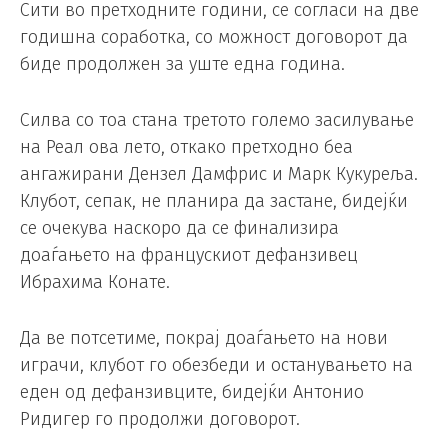
Сити во претходните години, се согласи на две
годишна соработка, со можност договорот да
биде продолжен за уште една година.
Силва со тоа стана третото големо засилување
на Реал ова лето, откако претходно беа
ангажирани Дензел Дамфрис и Марк Кукуреља.
Клубот, сепак, не планира да застане, бидејќи
се очекува наскоро да се финализира
доаѓањето на францускиот дефанзивец
Ибрахима Конате.
Да ве потсетиме, покрај доаѓањето на нови
играчи, клубот го обезбеди и останувањето на
еден од дефанзивците, бидејќи Антонио
Ридигер го продолжи договорот.