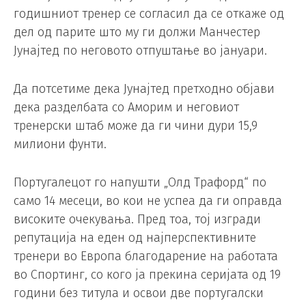
годишниот тренер се согласил да се откаже од
дел од парите што му ги должи Манчестер
Јунајтед по неговото отпуштање во јануари.
Да потсетиме дека Јунајтед претходно објави
дека разделбата со Аморим и неговиот
тренерски штаб може да ги чини дури 15,9
милиони фунти.
Португалецот го напушти „Олд Трафорд“ по
само 14 месеци, во кои не успеа да ги оправда
високите очекувања. Пред тоа, тој изгради
репутација на еден од најперспективните
тренери во Европа благодарение на работата
во Спортинг, со кого ја прекина серијата од 19
години без титула и освои две португалски