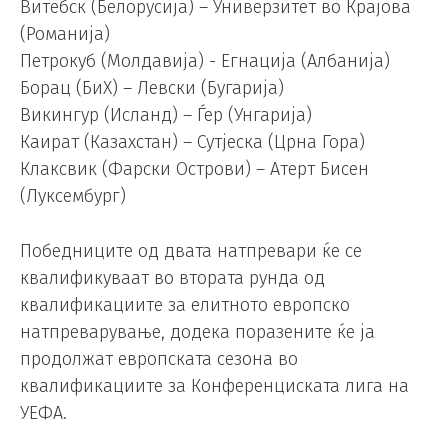
Витебск (Белорусија) – Универзитет во Крајова
(Романија)
Петрокуб (Молдавија) ​​- Егнација (Албанија)
Борац (БиХ) – Левски (Бугарија)
Викингур (Исланд) – Ѓер (Унгарија)
Каират (Казахстан) – Сутјеска (Црна Гора)
Клаксвик (Фарски Острови) – Атерт Бисен
(Луксембург)
Победниците од двата натпревари ќе се
квалификуваат во втората рунда од
квалификациите за елитното европско
натпреварување, додека поразените ќе ја
продолжат европската сезона во
квалификациите за Конференциската лига на
УЕФА.