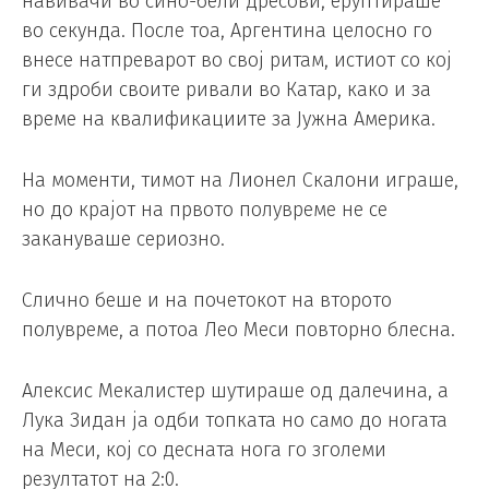
навивачи во сино-бели дресови, еруптираше
во секунда. После тоа, Аргентина целосно го
внесе натпреварот во свој ритам, истиот со кој
ги здроби своите ривали во Катар, како и за
време на квалификациите за Јужна Америка.
На моменти, тимот на Лионел Скалони играше,
но до крајот на првото полувреме не се
закануваше сериозно.
Слично беше и на почетокот на второто
полувреме, а потоа Лео Меси повторно блесна.
Алексис Мекалистер шутираше од далечина, а
Лука Зидан ја одби топката но само до ногата
на Меси, кој со десната нога го зголеми
резултатот на 2:0.