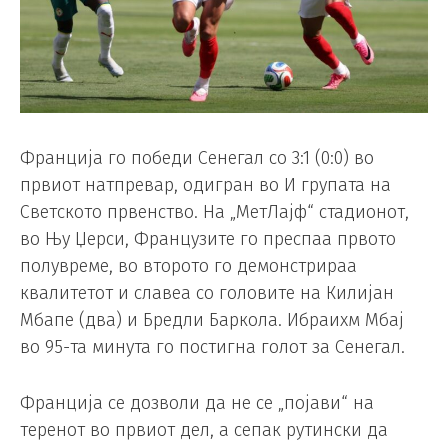
Франција го победи Сенегал со 3:1 (0:0) во
првиот натпревар, одигран во И групата на
Светското првенство. На „МетЛајф“ стадионот,
во Њу Џерси, Французите го преспаа првото
полувреме, во второто го демонстрираа
квалитетот и славеа со головите на Килијан
Мбапе (два) и Бредли Баркола. Ибраихм Мбај
во 95-та минута го постигна голот за Сенегал.
Франција се дозволи да не се „појави“ на
теренот во првиот дел, а сепак рутински да