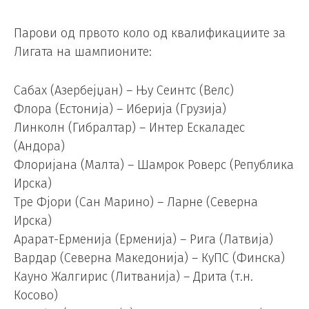
Парови од првото коло од квалификациите за
Лигата на шампионите:
Сабах (Азербејџан) – Њу Сеинтс (Велс)
Флора (Естонија) – Иберија (Грузија)
Линколн (Гибралтар) – Интер Ескаладес
(Андора)
Флоријана (Малта) – Шамрок Роверс (Република
Ирска)
Тре Фјори (Сан Марино) – Ларне (Северна
Ирска)
Арарат-Ерменија (Ерменија) – Рига (Латвија)
Вардар (Северна Македонија) – КуПС (Финска)
Кауно Жалгирис (Литванија) – Дрита (т.н.
Косово)