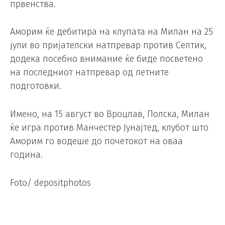
првенства.
Аморим ќе дебитира на клупата на Милан на 25
јули во пријателски натпревар против Селтик,
додека посебно внимание ќе биде посветено
на последниот натпревар од летните
подготовки.
Имено, на 15 август во Вроцлав, Полска, Милан
ќе игра против Манчестер Јунајтед, клубот што
Аморим го водеше до почетокот на оваа
година.
Foto/ depositphotos