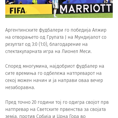
Аргентинските фудбалери го победија Алжир
на отворањето од Групата Ј на Мундијалот со
резултат од 3:0 (1:0), благодарение на
спектакуларната игра на Лионел Меси.
Според многумина, најдобриот фудбалер на
сите времиња го одбележа натпреварот на
секој можен начин и ја направи оваа вечер
незаборавна.
Пред точно 20 години тој го одигра својот прв
натпревар на Светските првенства за својата
земја, против Србија и Црна Гора во