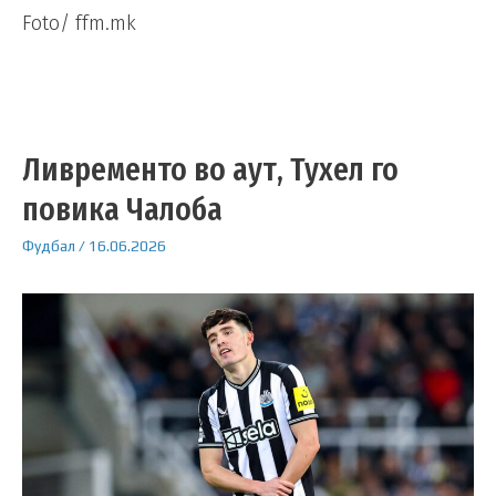
Foto/ ffm.mk
Ливременто во аут, Тухел го
повика Чалоба
Фудбал
/
16.06.2026