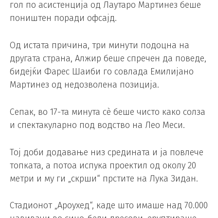
гол по асистенција од Лаутаро Мартинез беше
поништен поради офсајд.
Од истата причина, три минути подоцна на
другата страна, Алжир беше спречен да поведе,
бидејќи Фарес Шаиби го совлада Емилијано
Мартинез од недозволена позиција.
Сепак, во 17-та минута сè беше чисто како солза
и спектакуларно под водство на Лео Меси.
Тој доби додавање низ средината и ја повлече
топката, а потоа испука проектил од околу 20
метри и му ги „скрши“ прстите на Лука Зидан.
Стадионот „Ароухед“, каде што имаше над 70.000