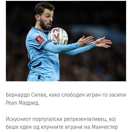
Бернардо Силва, како слободен играч го засили
Реал Мадрид.
Искусниот португалски репрезентативец, кој
беше еден од клучните играчи на Манчестер