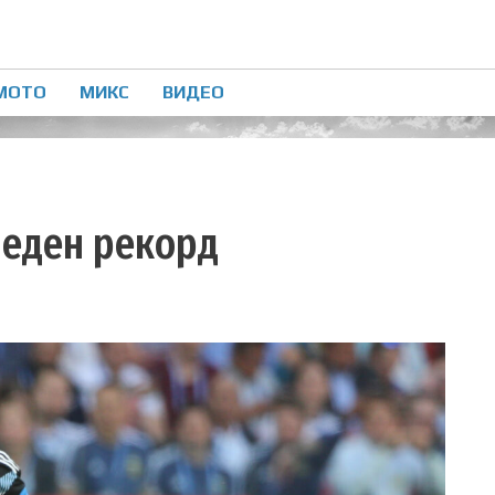
МОТО
МИКС
ВИДЕО
 еден рекорд