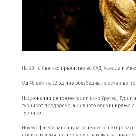
На 23-то Светско првенство во САД, Канада и Мек
Од 48 екипи, 32 од нив обезбедија пласман во прва
Национални репрезентации како Уругвај, Турција,
турнирот предвреме, а нивното елиминирање е 
турнирот.
Нокаут фазата започнува вечерва со натпревар 
првите големи натпревари е закажан за понеделн