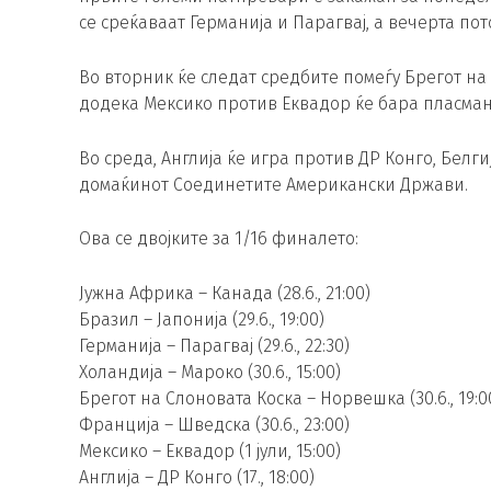
се среќаваат Германија и Парагвај, а вечерта по
Во вторник ќе следат средбите помеѓу Брегот н
додека Мексико против Еквадор ќе бара пласма
Во среда, Англија ќе игра против ДР Конго, Белг
домаќинот Соединетите Американски Држави.
Ова се двојките за 1/16 финалето:
Јужна Африка – Канада (28.6., 21:00)
Бразил – Јапонија (29.6., 19:00)
Германија – Парагвај (29.6., 22:30)
Холандија – Мароко (30.6., 15:00)
Брегот на Слоновата Коска – Норвешка (30.6., 19:0
Франција – Шведска (30.6., 23:00)
Мексико – Еквадор (1 јули, 15:00)
Англија – ДР Конго (17., 18:00)