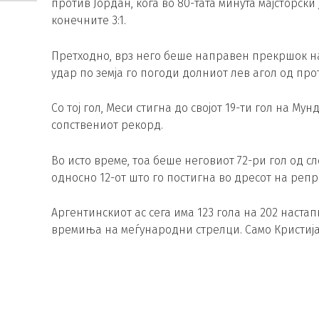
против Јордан, кога во 80-тата минута мајсторски
конечните 3:1.
Претходно, врз него беше направен прекршок на
удар по земја го погоди долниот лев агол од про
Со тој гол, Меси стигна до својот 19-ти гол на М
сопствениот рекорд.
Во исто време, тоа беше неговиот 72-ри гол од 
односно 12-от што го постигна во дресот на репр
Аргентинскиот ас сега има 123 гола на 202 настап
времиња на меѓународни стрелци. Само Кристијан