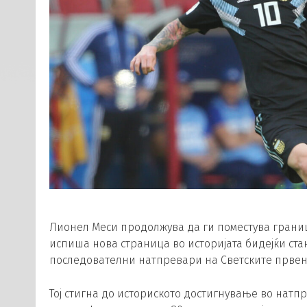
Лионел Меси продолжува да ги поместува границ
испиша нова страница во историјата бидејќи стан
последователни натпревари на Светските првен
Тој стигна до историското достигнување во натп