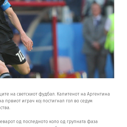
ите на светскиот фудбал. Капитенот на Аргентина
а првиот играч кој постигнал гол во седум
ства.
реварот од последното коло од групната фаза