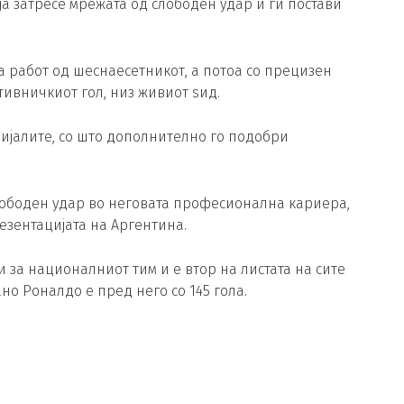
 ја затресе мрежата од слободен удар и ги постави
 работ од шеснаесетникот, а потоа со прецизен
тивничкиот гол, низ живиот ѕид.
ундијалите, со што дополнително го подобри
слободен удар во неговата професионална кариера,
езентацијата на Аргентина.
и за националниот тим и е втор на листата на сите
о Роналдо е пред него со 145 гола.