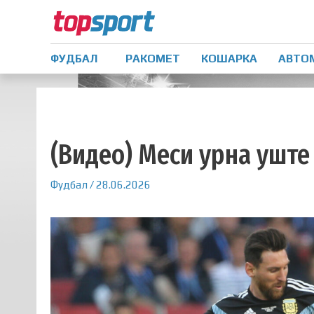
ФУДБАЛ
РАКОМЕТ
КОШАРКА
АВТО
(Видео) Меси урна уште
Фудбал
/
28.06.2026