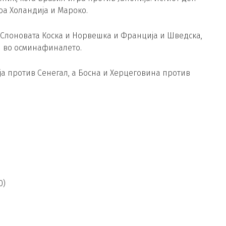
тоа Холандија и Мароко.
а Слоновата Коска и Норвешка и Франција и Шведска,
н во осминафиналето.
ија против Сенегал, а Босна и Херцеговина против
0)