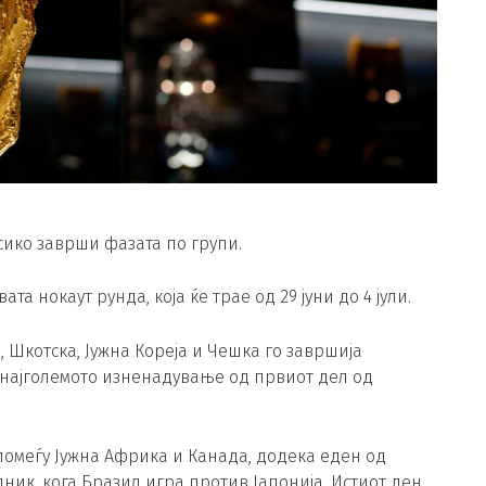
сико заврши фазата по групи.
та нокаут рунда, која ќе трае од 29 јуни до 4 јули.
 Шкотска, Јужна Кореја и Чешка го завршија
најголемото изненадување од првиот дел од
помеѓу Јужна Африка и Канада, додека еден од
ик, кога Бразил игра против Јапонија. Истиот ден