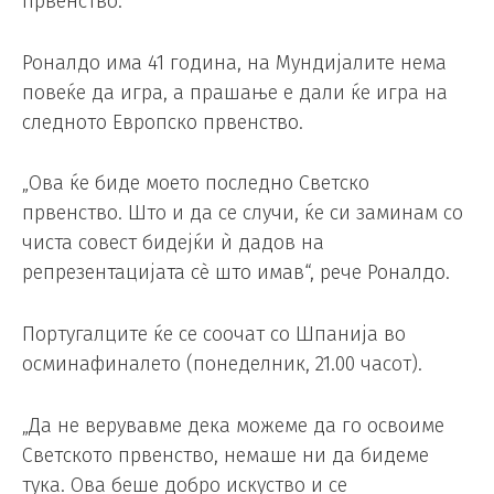
првенство.
Роналдо има 41 година, на Мундијалите нема
повеќе да игра, а прашање е дали ќе игра на
следното Европско првенство.
„Ова ќе биде моето последно Светско
првенство. Што и да се случи, ќе си заминам со
чиста совест бидејќи ѝ дадов на
репрезентацијата сè што имав“, рече Роналдо.
Португалците ќе се соочат со Шпанија во
осминафиналето (понеделник, 21.00 часот).
„Да не верувавме дека можеме да го освоиме
Светското првенство, немаше ни да бидеме
тука. Ова беше добро искуство и се