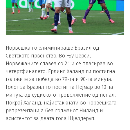
Норвешка го елиминираше Бразил од
Светското првенство. Во Њу Џерси,
Норвежаните славеа со 2:1 и се пласираа во
четвртфиналето. Ерлинг Халанд ги постигна
головите за победа во 79-та и 90-та минута.
Голот за Бразил го постигна Нејмар во 10-та
минута од судиското продолжение од пенал.
Покрај Халанд, најистаккнати во норвешката
репрезентација беа голманот Ниланд и
асистентот за двата гола Шјелдеруп.