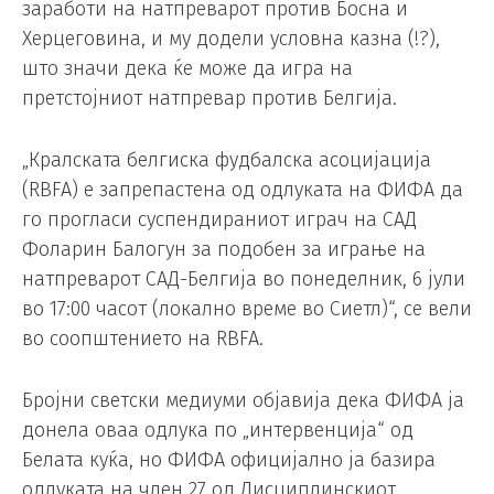
заработи на натпреварот против Босна и
Херцеговина, и му додели условна казна (!?),
што значи дека ќе може да игра на
претстојниот натпревар против Белгија.
„Кралската белгиска фудбалска асоцијација
(RBFA) е запрепастена од одлуката на ФИФА да
го прогласи суспендираниот играч на САД
Фоларин Балогун за подобен за играње на
натпреварот САД-Белгија во понеделник, 6 јули
во 17:00 часот (локално време во Сиетл)“, се вели
во соопштението на RBFA.
Бројни светски медиуми објавија дека ФИФА ја
донела оваа одлука по „интервенција“ од
Белата куќа, но ФИФА официјално ја базира
одлуката на член 27 од Дисциплинскиот