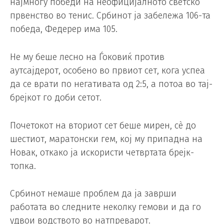
најмногу победи на неофицијалното светско
првенство во тенис. Србинот ја забележа 106-та
победа, Федерер има 105.
Не му беше лесно на Ѓоковиќ против
аутсајдерот, особено во првиот сет, кога успеа
да се врати по негативата од 2:5, а потоа во тај-
брејкот го доби сетот.
Почетокот на вториот сет беше мирен, сè до
шестиот, маратонски гем, кој му припадна на
Новак, откако ја искористи четвртата брејк-
топка.
Србинот немаше проблем да ја заврши
работата во следните неколку гемови и да го
удвои водството во натпреварот.