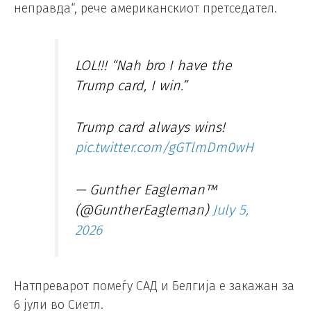
неправда“, рече американскиот претседател.
LOL!!! “Nah bro I have the
Trump card, I win.”
Trump card always wins!
pic.twitter.com/gGTlmDm0wH
— Gunther Eagleman™
(@GuntherEagleman)
July 5,
2026
Натпреварот помеѓу САД и Белгија е закажан за
6 јули во Сиетл.