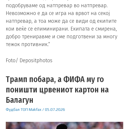
подобруваме од натпревар во натпревар.
Невозможно е да се игра на врвот на секој
натпревар, а тоа може да се види од екипите
кои веќе се елиминирани. Екипата е смирена,
добро трениравме и сме подготвени за многу
тежок противник.“
Foto/ Depositphotos
Трамп побара, а ФИФА му го
поништи црвениот картон на
Балагун
Фудбал
ТОП
Makfax
/
05.07.2026