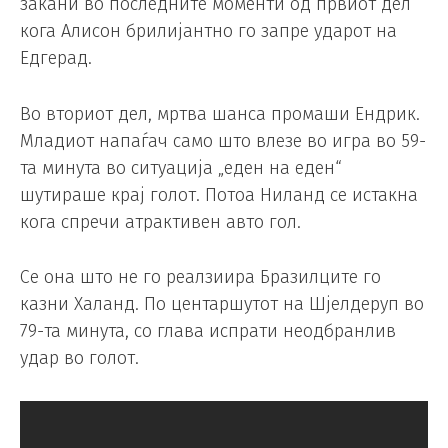
закани во последните моменти од првиот дел
кога Алисон брилијантно го запре ударот на
Едгерад.
Во вториот дел, мртва шанса промаши Ендрик.
Младиот напаѓач само што влезе во игра во 59-
та минута во ситуација „еден на еден“
шутираше крај голот. Потоа Ниланд се истакна
кога спречи атрактивен авто гол.
Се она што не го реалзиира Бразилците го
казни Халанд. По центаршутот на Шјелдеруп во
79-та минута, со глава испрати неодбранлив
удар во голот.