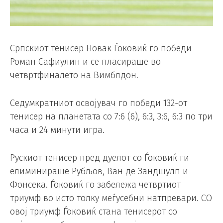
Српскиот тенисер Новак Ѓоковиќ го победи
Роман Сафиулин и се пласираше во
четвртфиналето на Вимблдон.
Седумкратниот освојувач го победи 132-от
тенисер на планетата со 7:6 (6), 6:3, 3:6, 6:3 по три
часа и 24 минути игра.
Рускиот тенисер пред дуелот со Ѓоковиќ ги
елиминираше Рубљов, Ван де Зандшулп и
Фонсека. Ѓоковиќ го забележа четвртиот
триумф во исто толку меѓусебни натпревари. СО
овој триумф Ѓоковиќ стана тенисерот со