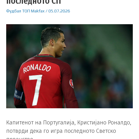
последното СП
Фудбал
ТОП
Makfax
/
05.07.2026
Капитенот на Португалија, Кристијано Роналдо,
потврди дека го игра последното Светско