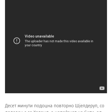
Десет минути подоцна повторно Шјелдеруп, со