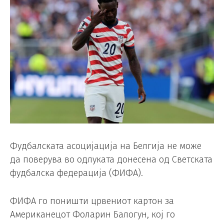
Фудбалската асоцијација на Белгија не може
да поверува во одлуката донесена од Светската
фудбалска федерација (ФИФА).
ФИФА го поништи црвениот картон за
Американецот Фоларин Балогун, кој го