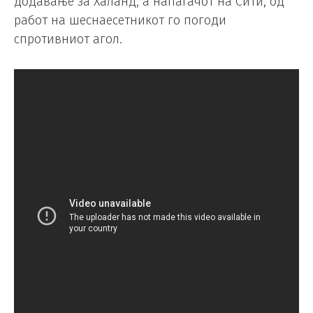
додавање за Халанд, а напаѓачот на Сити, од
работ на шеснаесетникот го погоди
спротивниот агол.