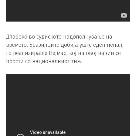
Длабоко во судиското надополнување на
времето, Бразилците добија уште еден пенал,
го реализираше Нејмар, кој на овој начин се
прости со националниот тим.