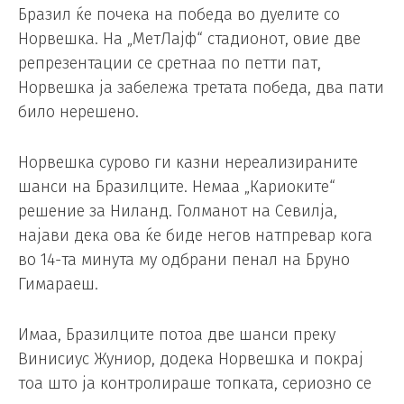
Бразил ќе почека на победа во дуелите со
Норвешка. На „МетЛајф“ стадионот, овие две
репрезентации се сретнаа по петти пат,
Норвешка ја забележа третата победа, два пати
било нерешено.
Норвешка сурово ги казни нереализираните
шанси на Бразилците. Немаа „Кариоките“
решение за Ниланд. Голманот на Севилја,
најави дека ова ќе биде негов натпревар кога
во 14-та минута му одбрани пенал на Бруно
Гимараеш.
Имаа, Бразилците потоа две шанси преку
Винисиус Жуниор, додека Норвешка и покрај
тоа што ја контролираше топката, сериозно се