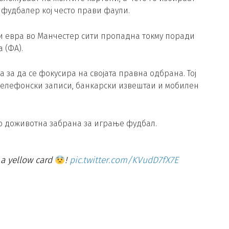
 фудбалер кој често прави фаули.
и евра во Манчестер сити пропадна токму поради
 (ФА).
 за да се фокусира на својата правна одбрана. Тој
телефонски записи, банкарски извештаи и мобилен
со доживотна забрана за играње фудбал.
 a yellow card
!
pic.twitter.com/KVudD7fX7E