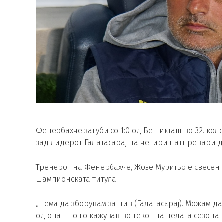
Фенербахче загуби со 1:0 од Бешикташ во 32. коло
зад лидерот Галатасарај на четири натпревари до
Тренерот на Фенербахче, Жозе Мурињо е свесен де
шампионската титула.
„Нема да зборувам за нив (Галатасарај). Можам д
од она што го кажував во текот на целата сезона