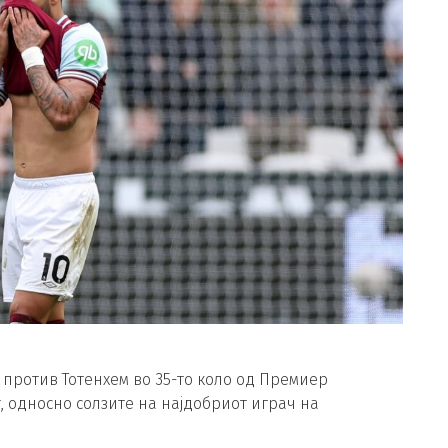
 против Тотенхем во 35-то коло од Премиер
, односно солзите на најдобриот играч на