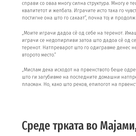
справи со оваа многу силна структура. Многу е те
квалитетот и желбата. Играчите исто така го чувс
постигне она што го сакаат“, почна тој и продолж
„Моите играчи дадоа сè од себе на теренот. Има
играчи се недопирливи затоа што дадоа сè од се
теренот. Натпреварот што го одигравме денес не
второто место.“
„Мислам дека исходот на првенството беше одре
што ги загубивме на последните домашни натпр
пласман. Но, како што реков, епилогот на првенст
Среде трката во Мајами