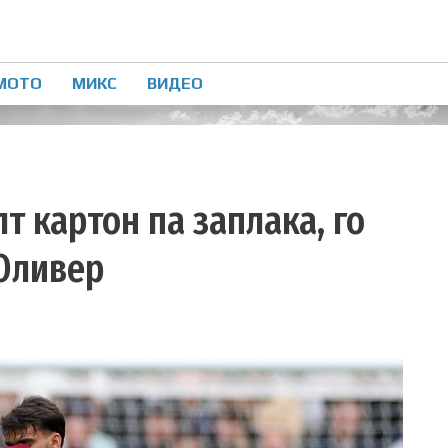
МОТО
МИКС
ВИДЕО
т картон па заплака, го
 Оливер