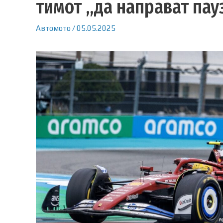
тимот „да направат пауз
Автомото
/
05.05.2025