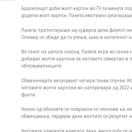
Бразилецот доби жолт картон во 73-та минута пор
додели жолт картон, Пакета емотивно реагираше
Пакета протестираше кај судијата дека фаулот не 
Оливер се обиде да го утеши, како и капитенот н
Во текот на целата сезона, Пакета игра во сенк
добивал жолти картони за неговото семејство и 
обложувалниците.
Обвиненијата вклучуваат четири такви случаи. И
неговите жолти картони во натпревари од 2022 и 
фунти.
Некои од облозите се поврзани со членови на не
обвинувања, тврдејќи дека жолтите се резултат н
Неговите адвокати наведоа дека, многу луѓе се о