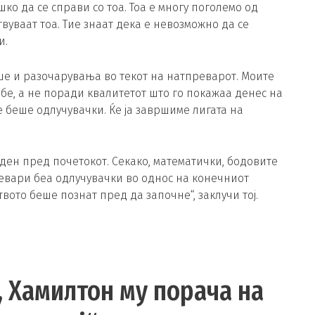
шко да се справи со тоа. Тоа е многу поголемо од
твуваат тоа. Тие знаат дека е невозможно да се
и.
ше и разочарувања во текот на натпреварот. Моите
бе, а не поради квалитетот што го покажаа денес на
 беше одлучувачки. Ќе ја завршиме лигата на
ден пред почетокот. Секако, математички, бодовите
евари беа одлучувачки во однос на конечниот
вото беше познат пред да започне“, заклучи тој.
, Хамилтон му порача на