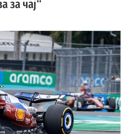
а за чај“