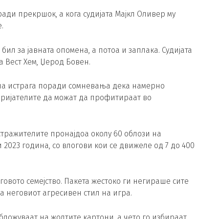
ади прекршок, а кога судијата Мајкл Оливер му
.
бил за јавната опомена, а потоа и заплака. Судијата
а Вест Хем, Џерод Бовен.
а на истрага поради сомневања дека намерно
пријателите да можат да профитираат во
стражителите пронајдоа околу 60 облози на
2023 година, со влогови кои се движеле од 7 до 400
говото семејство. Пакета жестоко ги негираше сите
а неговиот агресивен стил на игра.
бложуваат на жолтите картони, а чето го избираат