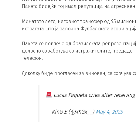
Пакета бидејќи тој имал репутација на агресивен
Минатото лето, неговиот трансфер од 95 милион
истрагата што ја започна Фудбалската асоцијација
Пакета се повлече од бразилската репрезентација
целосно соработува со истражителите, предаде 
телефон.
Доколку биде прогласен за виновен, се соочува 
Lucas Paqueta cries after receiving
— KinG £ (@xKGx__)
May 4, 2025