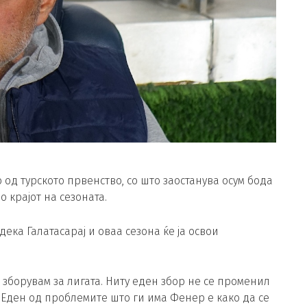
 од турското првенство, со што заостанува осум бода
 крајот на сезоната.
ка Галатасарај и оваа сезона ќе ја освои
а зборувам за лигата. Ниту еден збор не се променил
. Еден од проблемите што ги има Фенер е како да се