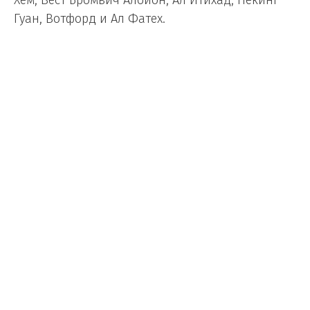
Хем, Вест Бромвич Албион, Ал Итихад, Пекинг
Гуан, Вотфорд и Ал Фатех.
(Видео) Роналдо со приватен
авион се вратил во Португалија
Фудбал
/
09.07.2026