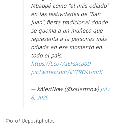
Mbappé como “el más odiado”
en las festividades de “San
Juan”, fiesta tradicional donde
se quema a un muñeco que
representa a la personas más
odiada en ese momento en
todo el país.
https://t.co/7aEFsXcp0D
pic.twitter.com/kYTRO4UmrK
— XAlertNow (@xalertnow)
July
8, 2026
Фото/ Depositphotos