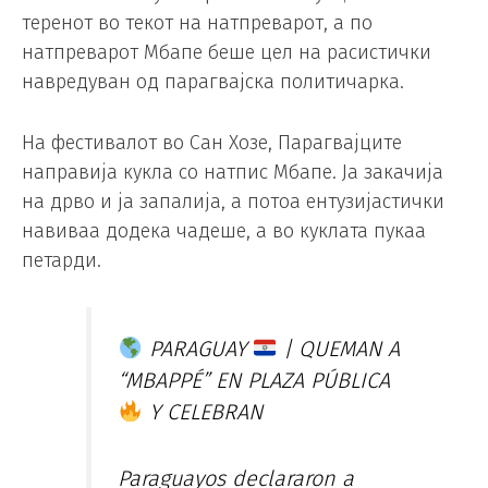
теренот во текот на натпреварот, а по
натпреварот Мбапе беше цел на расистички
навредуван од парагвајска политичарка.
На фестивалот во Сан Хозе, Парагвајците
направија кукла со натпис Мбапе. Ја закачија
на дрво и ја запалија, а потоа ентузијастички
навиваа додека чадеше, а во куклата пукаа
петарди.
PARAGUAY
| QUEMAN A
“MBAPPÉ” EN PLAZA PÚBLICA
Y CELEBRAN
Paraguayos declararon a