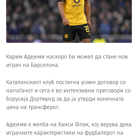
Карим Адејеми наскоро би можел да стане нов
играч на Барселона.
Каталонскиот клуб постигна усмен договор со
напаѓачот и сега е во интензивни преговори со
Борусија Дортмунд за да ја утврди конечната
цена на трансферот.
Адејеми е желба на Ханси Флик, кој верува дека
играчките карактеристики на фудбалерот на