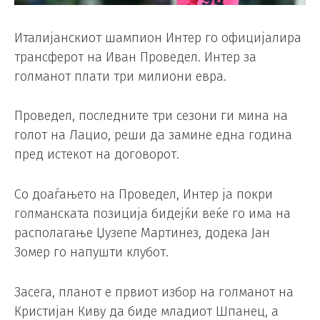
Италијанскиот шампион Интер го официјалира
трансферот на Иван Проведел. Интер за
голманот плати три милиони евра.
Проведел, последните три сезони ги мина на
голот на Лацио, реши да замине една година
пред истекот на договорот.
Со доаѓањето на Проведел, Интер ја покри
голманската позиција бидејќи веќе го има на
располагање Џузепе Мартинез, додека Јан
Зомер го напушти клубот.
Засега, планот е првиот избор на голманот на
Кристијан Киву да биде младиот Шпанец, а