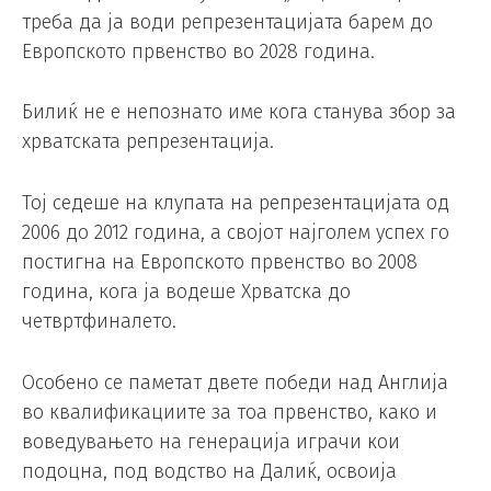
треба да ја води репрезентацијата барем до
Европското првенство во 2028 година.
Билиќ не е непознато име кога станува збор за
хрватската репрезентација.
Тој седеше на клупата на репрезентацијата од
2006 до 2012 година, а својот најголем успех го
постигна на Европското првенство во 2008
година, кога ја водеше Хрватска до
четвртфиналето.
Особено се паметат двете победи над Англија
во квалификациите за тоа првенство, како и
воведувањето на генерација играчи кои
подоцна, под водство на Далиќ, освоија