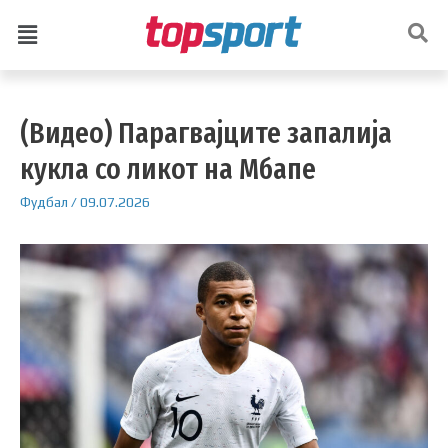
(Видео) Парагвајците запалија
кукла со ликот на Мбапе
Фудбал
/
09.07.2026