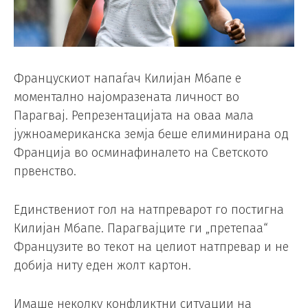
Францускиот напаѓач Килијан Мбапе е
моментално најомразената личност во
Парагвај. Репрезентацијата на оваа мала
јужноамериканска земја беше елиминирана од
Франција во осминафиналето на Светското
првенство.
Единствениот гол на натпреварот го постигна
Килијан Мбапе. Парагвајците ги „претепаа“
Французите во текот на целиот натпревар и не
добија ниту еден жолт картон.
Имаше неколку конфликтни ситуации на