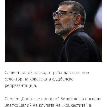
Славен Билиќ наскоро треба да стане нов
селектор на хрватската фудбалска
репрезентација.
Според „Спортске новости“, Билиќ ќе го наследи
Златко Далиќ на клупата на „Коцкестите“, а