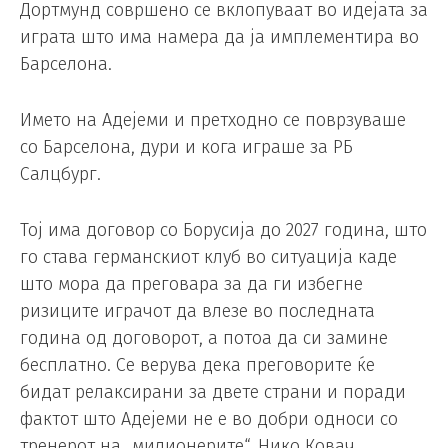
Дортмунд совршено се вклопуваат во идејата за
играта што има намера да ја имплементира во
Барселона.
Името на Адејеми и претходно се поврзуваше
со Барселона, дури и кога играше за РБ
Салцбург.
Тој има договор со Борусија до 2027 година, што
го става германскиот клуб во ситуација каде
што мора да преговара за да ги избегне
ризиците играчот да влезе во последната
година од договорот, а потоа да си замине
бесплатно. Се верува дека преговорите ќе
бидат релаксирани за двете страни и поради
фактот што Адејеми не е во добри односи со
тренерот на „милионерите“, Нико Ковач.