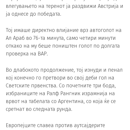
влегувањето на теренот ја раздвижи Австрија и
ја однесе до победата.
Тој имаше директно влијание врз автоголот на
Ал Араб во 76-та минута, само четири минути
откако на му беше поништен голот по долгата
проверка на ВАР.
Во длабокото продолжение, тој изнуди и пенал
кој конечно го претвори во свој деби гол на
Светските првенства. Со почетните три бода,
избраниците на Ралф Рангник израмнија на
врвот на табелата со Аргентина, со која ќе се
сретнат во следната рунда.
Европејците славеа против аутсајдерите