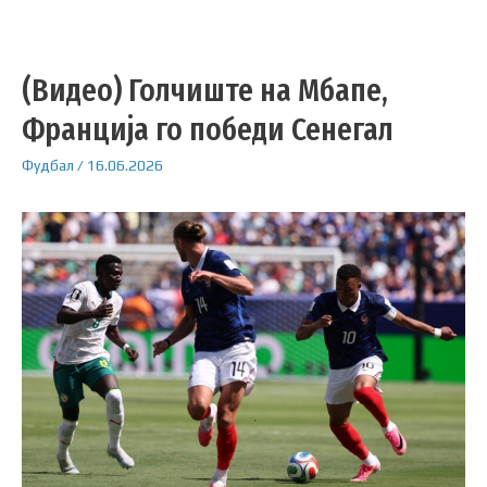
(Видео) Голчиште на Мбапе,
Франција го победи Сенегал
Фудбал
/
16.06.2026