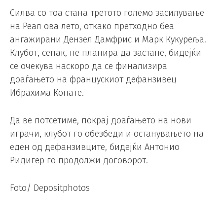
Силва со тоа стана третото големо засилување
на Реал ова лето, откако претходно беа
ангажирани Дензел Дамфрис и Марк Кукуреља.
Клубот, сепак, не планира да застане, бидејќи
се очекува наскоро да се финализира
доаѓањето на францускиот дефанзивец
Ибрахима Конате.
Да ве потсетиме, покрај доаѓањето на нови
играчи, клубот го обезбеди и останувањето на
еден од дефанзивците, бидејќи Антонио
Ридигер го продолжи договорот.
Foto/ Depositphotos