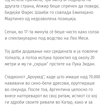
другата страна, Алжир беше спречен да поведе,
бидејќи Фарес Шаиби го совлада Емилијано
Мартинез од недозволена позиција.
Сепак, во 17-та минута сè беше чисто како солза
и спектакуларно под водство на Лео Меси.
Тој доби додавање низ средината и ја повлече
топката, а потоа испука проектил од околу 20
метри и му ги „скрши“ прстите на Лука Зидан.
Стадионот „Ароухед“, каде што имаше над 70.000
навивачи во сино-бели дресови, еруптираше
во секунда. После тоа, Аргентина целосно го
внесе натпреварот во свој ритам, истиот со кој
ги здроби своите ривали во Катар, како и за