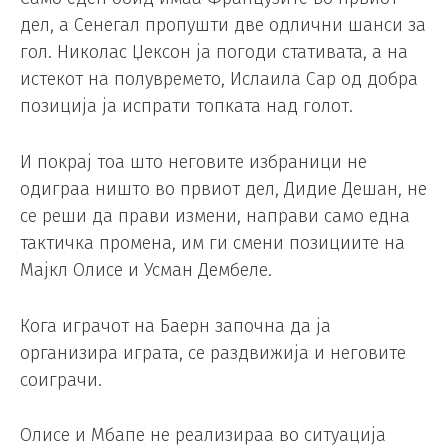
дел, а Сенегал пропушти две одлични шанси за
гол. Николас Џексон ја погоди стативата, а на
истекот на полувремето, Ислаила Сар од добра
позиција ја испрати топката над голот.
И покрај тоа што неговите избраници не
одиграа ништо во првиот дел, Дидие Дешан, не
се реши да прави измени, направи само една
тактичка промена, им ги смени позициите на
Мајкл Олисе и Усман Дембеле.
Кога играчот на Баерн започна да ја
организира играта, се раздвижија и неговите
соиграчи.
Олисе и Мбапе не реализираа во ситуација