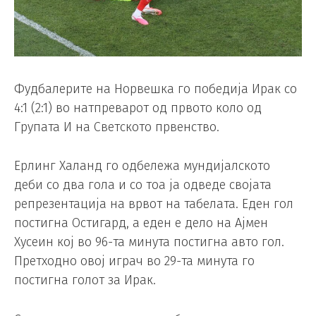
Фудбалерите на Норвешка го победија Ирак со
4:1 (2:1) во натпреварот од првото коло од
Групата И на Светското првенство.
Ерлинг Халанд го одбележа мундијалското
деби со два гола и со тоа ја одведе својата
репрезентација на врвот на табелата. Еден гол
постигна Остигард, а еден е дело на Ајмен
Хусеин кој во 96-та минута постигна авто гол.
Претходно овој играч во 29-та минута го
постигна голот за Ирак.