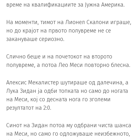
време на квалификациите за Јужна Америка.
На моменти, тимот на Лионел Скалони играше,
но до крајот на првото полувреме не се
закануваше сериозно.
Слично беше и на почетокот на второто
полувреме, а потоа Лео Меси повторно блесна.
Алексис Мекалистер шутираше од далечина, а
Лука Зидан ја одби топката но само до ногата
на Меси, кој со десната нога го зголеми
резултатот на 2:0.
Синот на Зидан потоа му одбрани чиста шанса
на Меси, но само го одложуваше неизбежното,