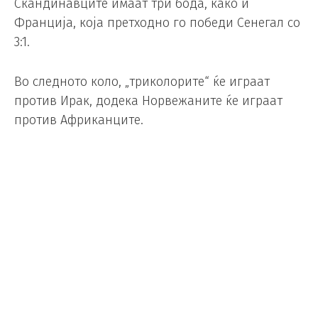
Скандинавците имаат три бода, како и
Франција, која претходно го победи Сенегал со
3:1.
Во следното коло, „триколорите“ ќе играат
против Ирак, додека Норвежаните ќе играат
против Африканците.