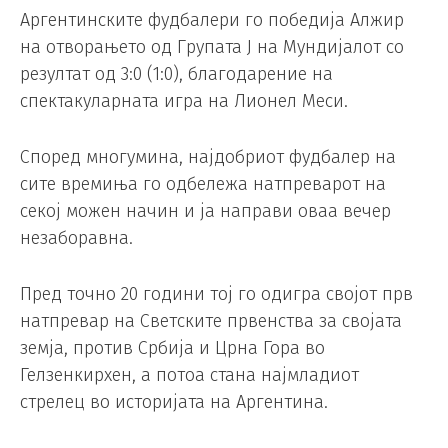
Аргентинските фудбалери го победија Алжир
на отворањето од Групата Ј на Мундијалот со
резултат од 3:0 (1:0), благодарение на
спектакуларната игра на Лионел Меси.
Според многумина, најдобриот фудбалер на
сите времиња го одбележа натпреварот на
секој можен начин и ја направи оваа вечер
незаборавна.
Пред точно 20 години тој го одигра својот прв
натпревар на Светските првенства за својата
земја, против Србија и Црна Гора во
Гелзенкирхен, а потоа стана најмладиот
стрелец во историјата на Аргентина.