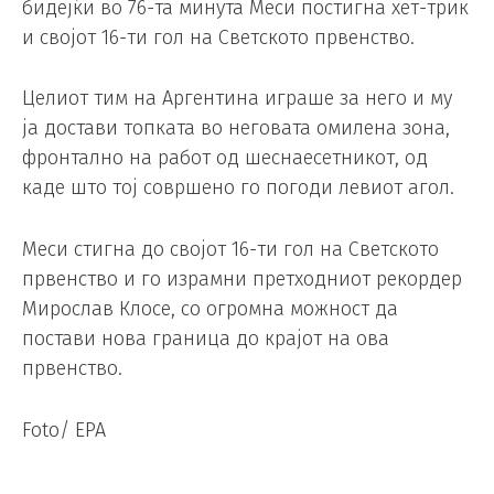
бидејќи во 76-та минута Меси постигна хет-трик
и својот 16-ти гол на Светското првенство.
Целиот тим на Аргентина играше за него и му
ја достави топката во неговата омилена зона,
фронтално на работ од шеснаесетникот, од
каде што тој совршено го погоди левиот агол.
Меси стигна до својот 16-ти гол на Светското
првенство и го израмни претходниот рекордер
Мирослав Клосе, со огромна можност да
постави нова граница до крајот на ова
првенство.
Foto/ EPA