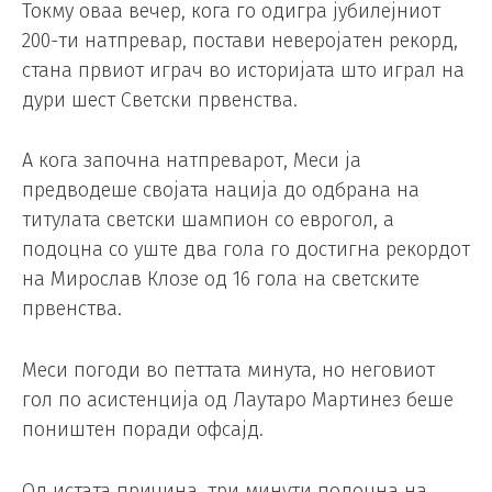
Токму оваа вечер, кога го одигра јубилејниот
200-ти натпревар, постави неверојатен рекорд,
стана првиот играч во историјата што играл на
дури шест Светски првенства.
А кога започна натпреварот, Меси ја
предводеше својата нација до одбрана на
титулата светски шампион со еврогол, а
подоцна со уште два гола го достигна рекордот
на Мирослав Клозе од 16 гола на светските
првенства.
Меси погоди во петтата минута, но неговиот
гол по асистенција од Лаутаро Мартинез беше
поништен поради офсајд.
Од истата причина, три минути подоцна на