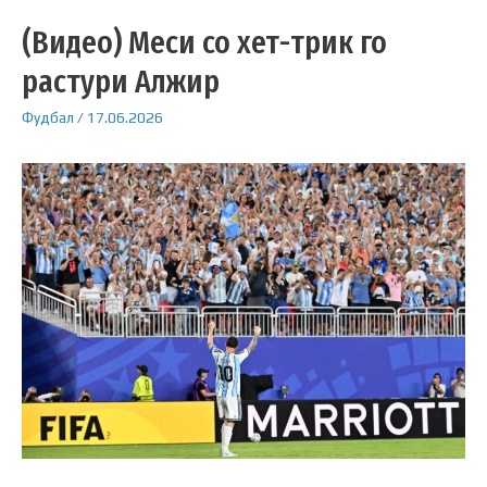
(Видео) Меси со хет-трик го
растури Алжир
Фудбал
/
17.06.2026