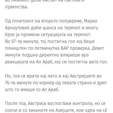
во нивниот деби настап на светските
првенства.
Од почетокот на второто полувреме, Марко
Арнаутовиќ доби шанса на теренот и многу
брзо ја промени ситуацијата на теренот.
Во 67-та минута, тој постигна гол кој беше
поништен по петминутна ВАР проверка. Девет
минути подцна директно влијаеше врз
реакцијата на Ал Араб, кој си постигна авто гол.
Но, тоа се врати кај него и кај Австријците во
76-та минута по корнер од левата страна и дуел
што го имаше со Ал Араб.
После тоа, Австрија воспостави контрола, но се
соочи и со заканите на Азијците, кои одеа на сè