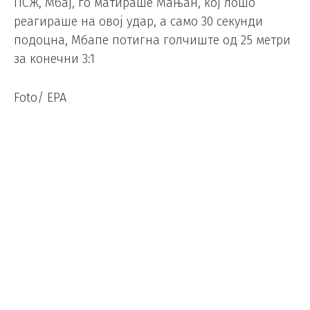
ПСЖ, Мбај, го матираше Мањан, кој лошо
реагираше на овој удар, а само 30 секунди
подоцна, Мбапе потигна голчиште од 25 метри
за конечни 3:1
Foto/ EPA