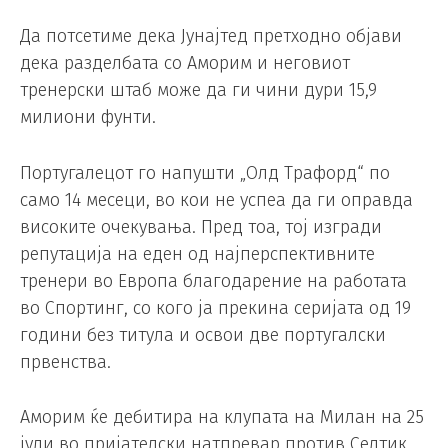
Да потсетиме дека Јунајтед претходно објави
дека разделбата со Аморим и неговиот
тренерски штаб може да ги чини дури 15,9
милиони фунти.
Португалецот го напушти „Олд Трафорд“ по
само 14 месеци, во кои не успеа да ги оправда
високите очекувања. Пред тоа, тој изгради
репутација на еден од најперспективните
тренери во Европа благодарение на работата
во Спортинг, со кого ја прекина серијата од 19
години без титула и освои две португалски
првенства.
Аморим ќе дебитира на клупата на Милан на 25
јули во пријателски натпревар против Селтик,