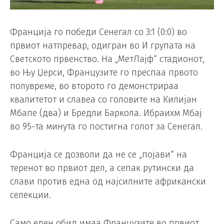
Франција го победи Сенегал со 3:1 (0:0) во
првиот натпревар, одигран во И групата на
Светското првенство. На „МетЛајф“ стадионот,
во Њу Џерси, Французите го преспаа првото
полувреме, во второто го демонстрираа
квалитетот и славеа со головите на Килијан
Мбапе (два) и Бредли Баркола. Ибраихм Мбај
во 95-та минута го постигна голот за Сенегал.
Франција се дозволи да не се „појави“ на
теренот во првиот дел, а сепак рутински да
слави против една од најсилните африкански
селекции.
Само еден обид имаа Французите во првиот