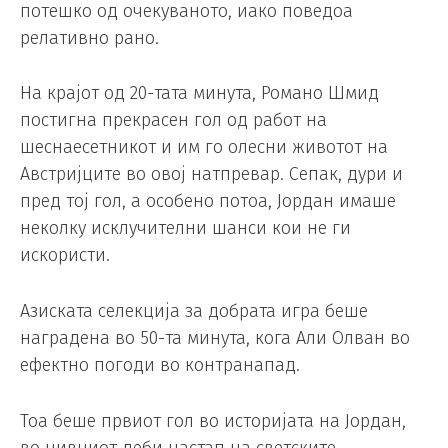
потешко од очекуваното, иако поведоа
релативно рано.
На крајот од 20-тата минута, Романо Шмид
постигна прекрасен гол од работ на
шеснаесетникот и им го олесни животот на
Австријците во овој натпревар. Сепак, дури и
пред тој гол, а особено потоа, Јордан имаше
неколку исклучителни шанси кои не ги
искористи.
Азиската селекција за добрата игра беше
наградена во 50-та минута, кога Али Олван во
ефектно погоди во контранапад.
Тоа беше првиот гол во историјата на Јордан,