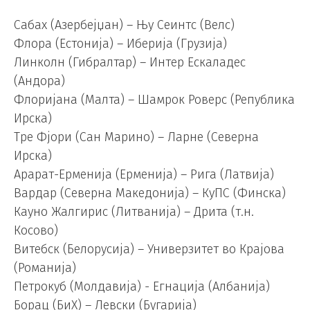
Сабах (Азербејџан) – Њу Сеинтс (Велс)
Флора (Естонија) – Иберија (Грузија)
Линколн (Гибралтар) – Интер Ескаладес
(Андора)
Флоријана (Малта) – Шамрок Роверс (Република
Ирска)
Тре Фјори (Сан Марино) – Ларне (Северна
Ирска)
Арарат-Ерменија (Ерменија) – Рига (Латвија)
Вардар (Северна Македонија) – КуПС (Финска)
Кауно Жалгирис (Литванија) – Дрита (т.н.
Косово)
Витебск (Белорусија) – Универзитет во Крајова
(Романија)
Петрокуб (Молдавија) ​​- Егнација (Албанија)
Борац (БиХ) – Левски (Бугарија)