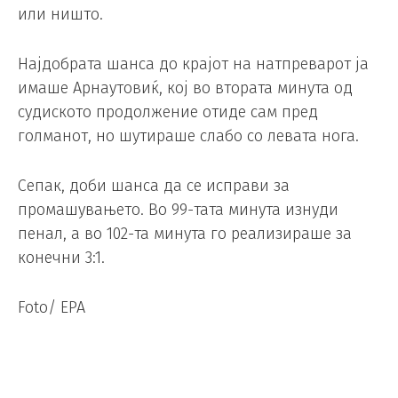
или ништо.
Најдобрата шанса до крајот на натпреварот ја
имаше Арнаутовиќ, кој во втората минута од
судиското продолжение отиде сам пред
голманот, но шутираше слабо со левата нога.
Сепак, доби шанса да се исправи за
промашувањето. Во 99-тата минута изнуди
пенал, а во 102-та минута го реализираше за
конечни 3:1.
Foto/ EPA