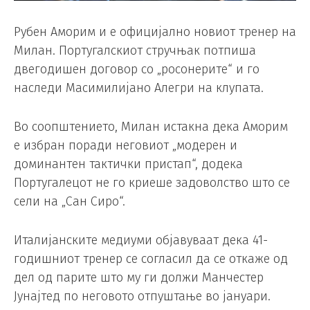
Рубен Аморим и е официјално новиот тренер на
Милан. Португалскиот стручњак потпиша
двегодишен договор со „росонерите“ и го
наследи Масимилијано Алегри на клупата.
Во соопштението, Милан истакна дека Аморим
е избран поради неговиот „модерен и
доминантен тактички пристап“, додека
Португалецот не го криеше задоволство што се
сели на „Сан Сиро“.
Италијанските медиуми објавуваат дека 41-
годишниот тренер се согласил да се откаже од
дел од парите што му ги должи Манчестер
Јунајтед по неговото отпуштање во јануари.