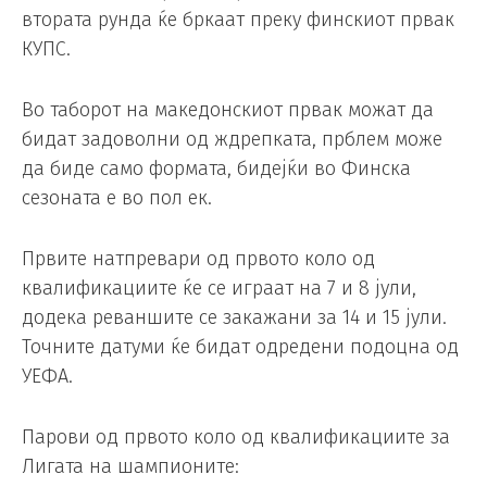
втората рунда ќе бркаат преку финскиот првак
КУПС.
Во таборот на македонскиот првак можат да
бидат задоволни од ждрепката, прблем може
да биде само формата, бидејќи во Финска
сезоната е во пол ек.
Првите натпревари од првото коло од
квалификациите ќе се играат на 7 и 8 јули,
додека реваншите се закажани за 14 и 15 јули.
Точните датуми ќе бидат одредени подоцна од
УЕФА.
Парови од првото коло од квалификациите за
Лигата на шампионите: