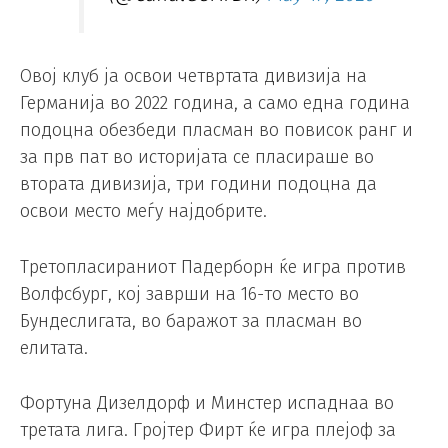
Овој клуб ја освои четвртата дивизија на
Германија во 2022 година, а само една година
подоцна обезбеди пласман во повисок ранг и
за прв пат во историјата се пласираше во
втората дивизија, три години подоцна да
освои место меѓу најдобрите.
Третопласираниот Падерборн ќе игра против
Волфсбург, кој заврши на 16-то место во
Бундеслигата, во баражот за пласман во
елитата.
Фортуна Дизелдорф и Минстер испаднаа во
третата лига. Гројтер Фирт ќе игра плејоф за