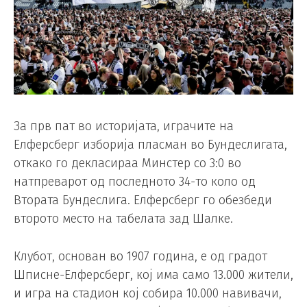
За прв пат во историјата, играчите на
Елферсберг изборија пласман во Бундеслигата,
откако го декласираа Минстер со 3:0 во
натпреварот од последното 34-то коло од
Втората Бундеслига. Елферсберг го обезбеди
второто место на табелата зад Шалке.
Клубот, основан во 1907 година, е од градот
Шписне-Елферсберг, кој има само 13.000 жители,
и игра на стадион кој собира 10.000 навивачи,