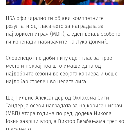
НБА официјално ги објави комплетните
резултати од гласањето за наградата за
најкорисен играч (MВП), а еден детаљ особено
ги изненади навивачите на Лука Дончиќ.
Словенецот не доби ниту еден глас за прво
место и покрај тоа што имаше една од
најдобрите сезони во својата кариера и беше
најдобар стрелец во целата лига.
Шеј Гилџис-Александер од Оклахома Сити
Тандер ја освои наградата за најкорисен играч
(MВП) втора година по ред, додека Никола
Јокиќ заврши втор, а Виктор Вембањама трет во
гласањето.