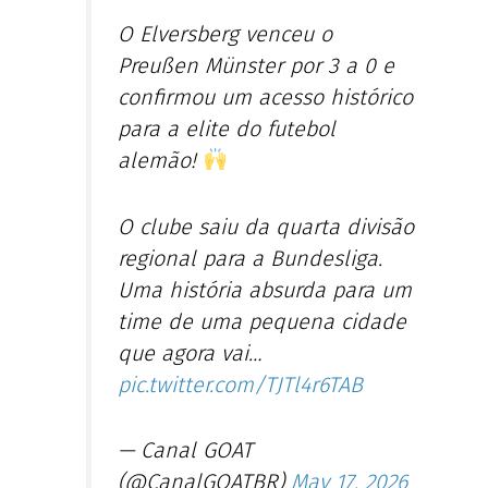
O Elversberg venceu o
Preußen Münster por 3 a 0 e
confirmou um acesso histórico
para a elite do futebol
alemão!
O clube saiu da quarta divisão
regional para a Bundesliga.
Uma história absurda para um
time de uma pequena cidade
que agora vai…
pic.twitter.com/TJTl4r6TAB
— Canal GOAT
(@CanalGOATBR)
May 17, 2026