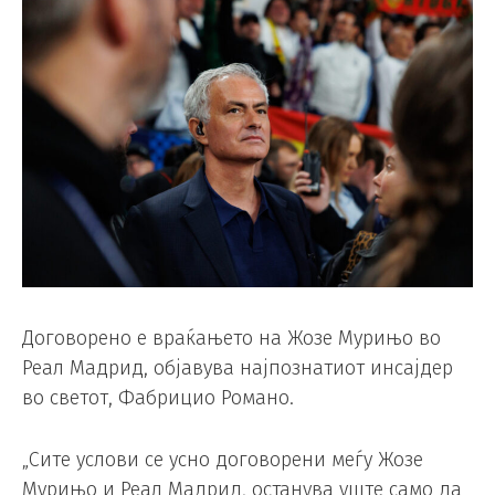
Договорено е враќањето на Жозе Мурињо во
Реал Мадрид, објавува најпознатиот инсајдер
во светот, Фабрицио Романо.
„Сите услови се усно договорени меѓу Жозе
Мурињо и Реал Мадрид, останува уште само да