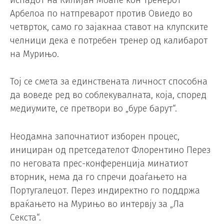
Арбелоа по натпреварот против Овиедо во
четврток, само го зајакнаа ставот на клупските
челници дека е потребен тренер од калибарот
на Мурињо.
Тој се смета за единствената личност способна
да воведе ред во соблекувалната, која, според
медиумите, се претвори во „буре барут“.
Неодамна започнатиот изборен процес,
инициран од претседателот Флорентино Перез
по неговата прес-конференција минатиот
вторник, нема да го спречи доаѓањето на
Португалецот. Перез индиректно го поддржа
враќањето на Мурињо во интервју за „Ла
Секста“.