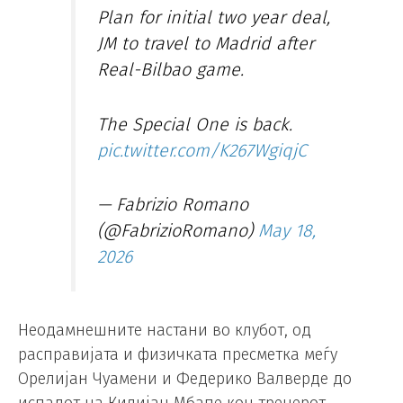
Plan for initial two year deal,
JM to travel to Madrid after
Real-Bilbao game.
The Special One is back.
pic.twitter.com/K267WgiqjC
— Fabrizio Romano
(@FabrizioRomano)
May 18,
2026
Неодамнешните настани во клубот, од
расправијата и физичката пресметка меѓу
Орелијан Чуамени и Федерико Валверде до
испадот на Килијан Мбапе кон тренерот