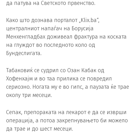
да патува на Светското првенство.
Како што дознава порталот „Klix.ba“,
централниот напаѓач на Борусија
Менхенгладбах доживеал фрактура на коската
на глуждот во последното коло од
Бундеслигата.
Табаковиќ се судрил со Озан Кабак од
Хофенхајм и во таа прилика се повредил
сериозно. Ногата му е во гипс, а паузата ќе трае
околу три месеци.
Сепак, препораката на лекарот е да се изврши
операција, а потоа закрепнувањето би можело
да трае и до шест месеци.