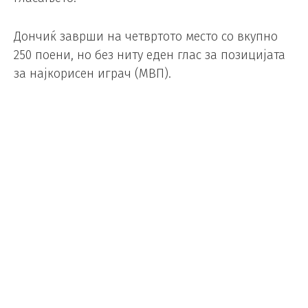
Дончиќ заврши на четвртото место со вкупно
250 поени, но без ниту еден глас за позицијата
за најкорисен играч (MВП).
Јокиќ имаше десет гласа наспроти 83-те на Шеј
за првото место, Вемби доби пет, а интересно е
што Кејд Канингем имаше повеќе од Лука, кој
доби два гласа за првото место, и заврши петти
во генералниот пласман.
A global media panel of 100
voters selected the winner of
the 2025-26 Kia NBA Most
Valuable Player Award.