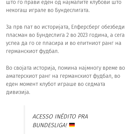
што го прави еден од најмалите клубови што
некогаш играле во Бундеслигата.
За прв пат во историјата, Елферсберг обезбеди
пласман во Бундеслига 2 во 2023 година, а сега
успеа да го се пласира и во елитниот ранг на
германскиот фудбал.
Во својата историја, помина најмногу време во
аматерскиот ранг на германскиот фудбал, во
еден момент клубот играше во седмата
дивизија.
ACESSO INÉDITO PRA
BUNDESLIGA!