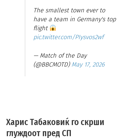
The smallest town ever to
have a team in Germany's top
flight
pic.twitter.com/PIysvos2wf
— Match of the Day
(@BBCMOTD)
May 17, 2026
Харис Табаковиќ го скрши
глуждоот пред СП