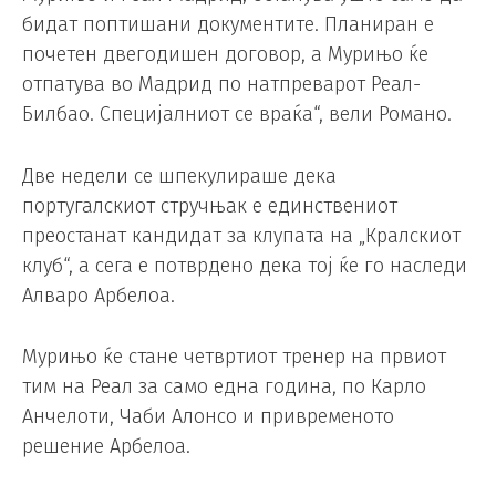
бидат поптишани документите. Планиран е
почетен двегодишен договор, а Мурињо ќе
отпатува во Мадрид по натпреварот Реал-
Билбао. Специјалниот се враќа“, вели Романо.
Две недели се шпекулираше дека
португалскиот стручњак е единствениот
преостанат кандидат за клупата на „Кралскиот
клуб“, а сега е потврдено дека тој ќе го наследи
Алваро Арбелоа.
Мурињо ќе стане четвртиот тренер на првиот
тим на Реал за само една година, по Карло
Анчелоти, Чаби Алонсо и привременото
решение Арбелоа.