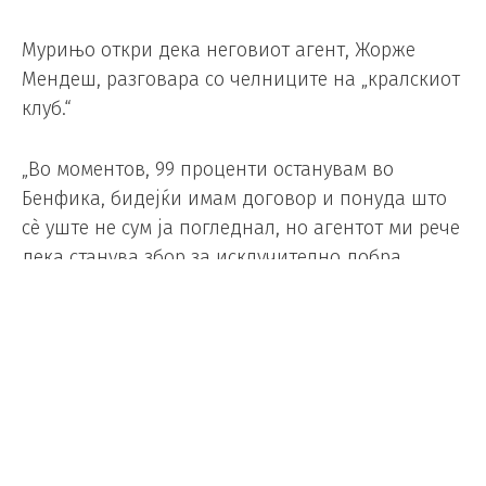
Мурињо откри дека неговиот агент, Жорже
Мендеш, разговара со челниците на „кралскиот
клуб.“
„Во моментов, 99 проценти останувам во
Бенфика, бидејќи имам договор и понуда што
сè уште не сум ја погледнал, но агентот ми рече
дека станува збор за исклучително добра
понуда. Во моментов немам ништо од страната
на Реал Мадрид, но, повторувам, никој од нас
не е наивен, единственото нешто што
моментално постои се разговорите меѓу Жорже
Мендеш и луѓето од Реал Мадрид“, рече
Мурињо и дополни.