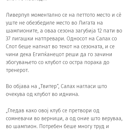
Ливерпул моментално се на петтото место и сè
уште не обезбедиле место во Лигата на
шампионите, а оваа сезона загубија 12 пати во
37 лигашки натпревари. Односот на Салах со
Слот беше напнат во текот на сезоната, и се
чини дека Египќанецот реши да го зачини
збогувањето со клубот со остра порака до
тренерот.
Во објава на „Твитер“, Салах нагласи што
очекува од клубот во иднина.
„Гледав како овој клуб се претвори од
сомневачи во верници, а од оние што веруваа,
во шампион. Потребен беше многу труд и