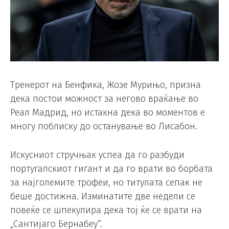
Тренерот на Бенфика, Жозе Мурињо, призна
дека постои можност за негово враќање во
Реал Мадрид, но истакна дека во моментов е
многу поблиску до останување во Лисабон.
Искусниот стручњак успеа да го разбуди
португалскиот гигант и да го врати во борбата
за најголемите трофеи, но титулата сепак не
беше достижна. Изминатите две недели се
повеќе се шпекулира дека тој ќе се врати на
„Сантијаго Бернабеу“.