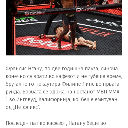
Франсис Нгану, по две годишна пауза, синоча
конечно се врати во кафезот и не губеше време,
брутално го нокаутира Филипе Линс во првата
рунда. Борбата се одржа на настанот MВП MMA
1 во Инглвуд, Калифорнија, кој беше емитуван
од „Нетфликс“.
Последен пат во кафезот, Нагану беше во