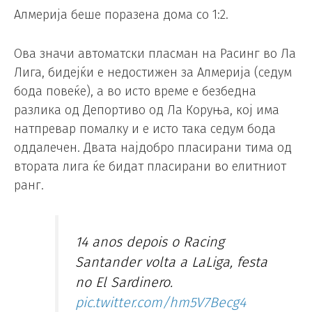
Алмерија беше поразена дома со 1:2.
Ова значи автоматски пласман на Расинг во Ла
Лига, бидејќи е недостижен за Алмерија (седум
бода повеќе), а во исто време е безбедна
разлика од Депортиво од Ла Коруња, кој има
натпревар помалку и е исто така седум бода
оддалечен. Двата најдобро пласирани тима од
втората лига ќе бидат пласирани во елитниот
ранг.
14 anos depois o Racing
Santander volta a LaLiga, festa
no El Sardinero.
pic.twitter.com/hm5V7Becg4