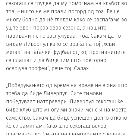
секогаш се трудев да му помогнам на клубот во
тоа. Ништо не ме прави погорд од тоа. Беше
многу болно да нè гледам како се распаѓаме во
уште еден пораз оваа сезона, а нашите
навивачи не го заслужуваат тоа. Сакам да го
видам Ливерпул како се враќа на тој „хеви
метал“ напаѓачки фудбал од кој противниците
се плашат и да биде тим што повторно
освојува трофеи“, рече тој. Салах.
„Победувањето од време на време не е она што
треба да биде Ливерпул. Сите тимови
победуваат натпревари. Ливерпул секогаш ќе
биде клуб што многу ми значи мене и на моето
семејство. Сакам да биде успешен долго откако
ќе си заминам. Како што секогаш велев,
пласманот во Лигата на шампионите следната