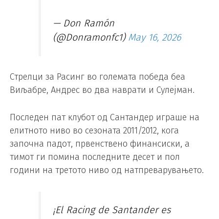
— Don Ramón
(@Donramonfc1)
May 16, 2026
Стрелци за Расинг во големата победа беа
Виљабре, Андрес во два наврати и Сулејман.
Последен пат клубот од Сантандер играше на
елитното ниво во сезоната 2011/2012, кога
започна падот, првенствено финансиски, а
тимот ги помина последните десет и пол
години на третото ниво од натпреварувањето.
¡El Racing de Santander es