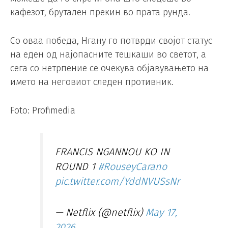
кафезот, брутален прекин во прата рунда.
Со оваа победа, Нгану го потврди својот статус
на еден од најопасните тешкаши во светот, а
сега со нетрпение се очекува објавувањето на
името на неговиот следен противник.
Foto: Profimedia
FRANCIS NGANNOU KO IN
ROUND 1
#RouseyCarano
pic.twitter.com/YddNVUSsNr
— Netflix (@netflix)
May 17,
2026