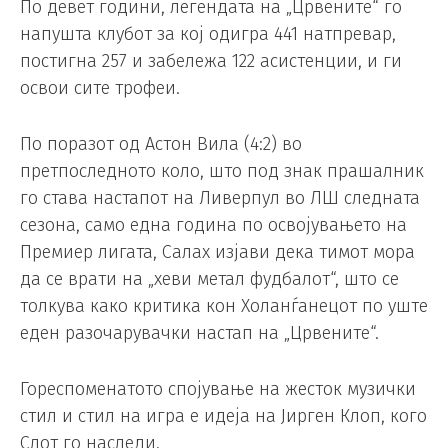
По девет години, легендата на „Црвените“ го
напушта клубот за кој одигра 441 натпревар,
постигна 257 и забележа 122 асистенции, и ги
освои сите трофеи.
По поразот од Астон Вила (4:2) во
претпоследното коло, што под знак прашалник
го става настапот на Ливерпул во ЛШ следната
сезона, само една година по освојувањето на
Премиер лигата, Салах изјави дека тимот мора
да се врати на „хеви метал фудбалот“, што се
толкува како критика кон Холанѓанецот по уште
еден разочарувачки настап на „Црвените“.
Гореспоменатото спојување на жесток музички
стил и стил на игра е идеја на Јирген Клоп, кого
Слот го наследи.