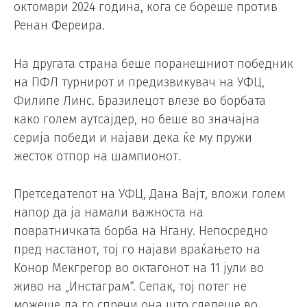
октомври 2024 година, кога се бореше против
Ренан Фереира.
На другата страна беше поранешниот победник
на ПФЛ турнирот и предизвикувач на УФЦ,
Филипе Линс. Бразилецот влезе во борбата
како голем аутсајдер, но беше во значајна
серија победи и најави дека ќе му пружи
жесток отпор на шампионот.
Претседателот на УФЦ, Дана Вајт, вложи голем
напор да ја намали важноста на
повратничката борба на Нгану. Непосредно
пред настанот, тој го најави враќањето на
Конор Мекгрегор во октагонот на 11 јули во
живо на „Инстаграм“. Сепак, тој потег не
можеше да го спречи она што следеше во