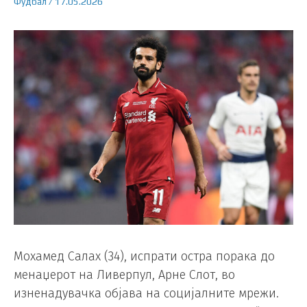
Фудбал
/
17.05.2026
Мохамед Салах (34), испрати остра порака до
менаџерот на Ливерпул, Арне Слот, во
изненадувачка објава на социјалните мрежи.