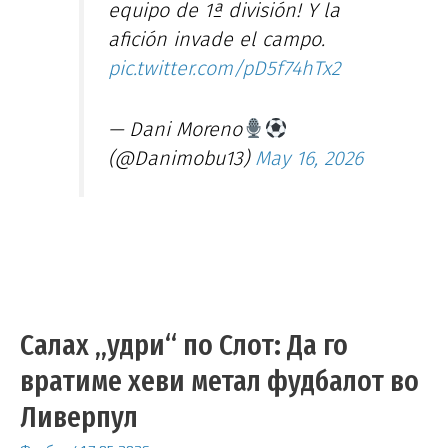
equipo de 1ª división! Y la
afición invade el campo.
pic.twitter.com/pD5f74hTx2
— Dani Moreno
(@Danimobu13)
May 16, 2026
Салах „удри“ по Слот: Да го
вратиме хеви метал фудбалот во
Ливерпул