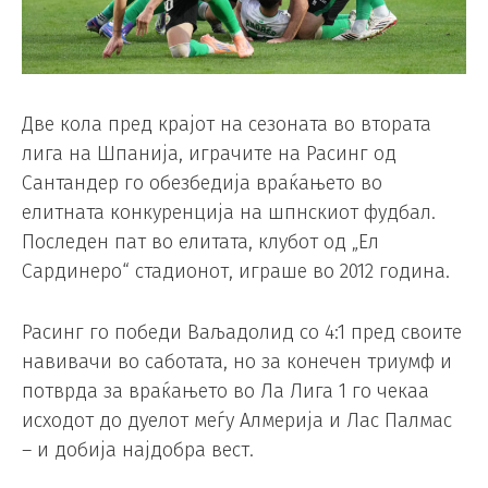
Две кола пред крајот на сезоната во втората
лига на Шпанија, играчите на Расинг од
Сантандер го обезбедија враќањето во
елитната конкуренција на шпнскиот фудбал.
Последен пат во елитата, клубот од „Ел
Сардинеро“ стадионот, играше во 2012 година.
Расинг го победи Ваљадолид со 4:1 пред своите
навивачи во саботата, но за конечен триумф и
потврда за враќањето во Ла Лига 1 го чекаа
исходот до дуелот меѓу Алмерија и Лас Палмас
– и добија најдобра вест.