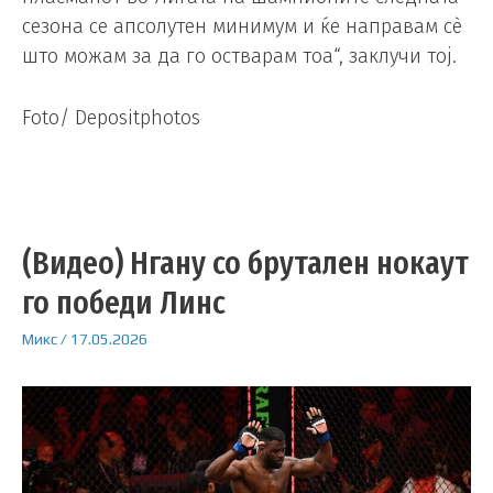
сезона се апсолутен минимум и ќе направам сè
што можам за да го остварам тоа“, заклучи тој.
Foto/ Depositphotos
(Видео) Нгану со брутален нокаут
го победи Линс
Микс
/
17.05.2026