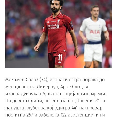
Мохамед Салах (34), испрати остра порака до
менаџерот на Ливерпул, Арне Слот, во
изненадувачка објава на социјалните мрежи.
По девет години, легендата на „Црвените“ го
напушта клубот за кој одигра 441 натпревар,
постигна 257 и забележа 122 асистенции, и ги