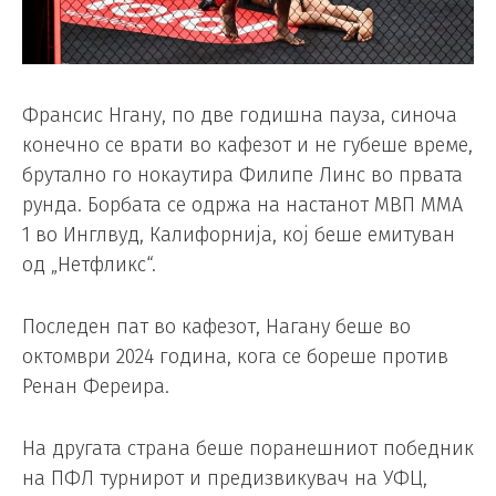
Франсис Нгану, по две годишна пауза, синоча
конечно се врати во кафезот и не губеше време,
брутално го нокаутира Филипе Линс во првата
рунда. Борбата се одржа на настанот MВП MMA
1 во Инглвуд, Калифорнија, кој беше емитуван
од „Нетфликс“.
Последен пат во кафезот, Нагану беше во
октомври 2024 година, кога се бореше против
Ренан Фереира.
На другата страна беше поранешниот победник
на ПФЛ турнирот и предизвикувач на УФЦ,