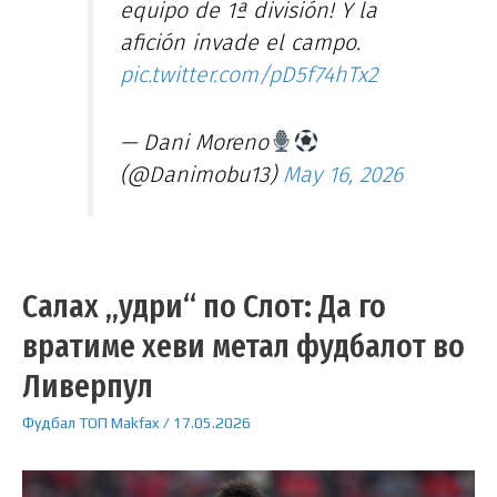
equipo de 1ª división! Y la
afición invade el campo.
pic.twitter.com/pD5f74hTx2
— Dani Moreno
(@Danimobu13)
May 16, 2026
Салах „удри“ по Слот: Да го
вратиме хеви метал фудбалот во
Ливерпул
Фудбал
ТОП
Makfax
/
17.05.2026