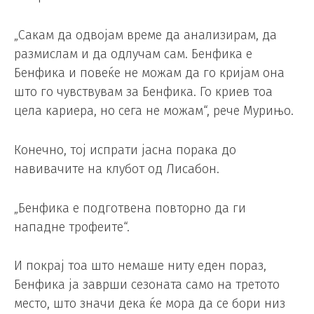
„Сакам да одвојам време да анализирам, да
размислам и да одлучам сам. Бенфика е
Бенфика и повеќе не можам да го кријам она
што го чувствувам за Бенфика. Го криев тоа
цела кариера, но сега не можам“, рече Мурињо.
Конечно, тој испрати јасна порака до
навивачите на клубот од Лисабон.
„Бенфика е подготвена повторно да ги
нападне трофеите“.
И покрај тоа што немаше ниту еден пораз,
Бенфика ја заврши сезоната само на третото
место, што значи дека ќе мора да се бори низ