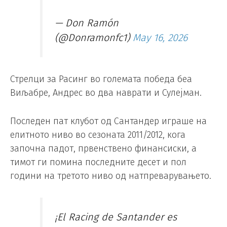
— Don Ramón
(@Donramonfc1)
May 16, 2026
Стрелци за Расинг во големата победа беа
Виљабре, Андрес во два наврати и Сулејман.
Последен пат клубот од Сантандер играше на
елитното ниво во сезоната 2011/2012, кога
започна падот, првенствено финансиски, а
тимот ги помина последните десет и пол
години на третото ниво од натпреварувањето.
¡El Racing de Santander es