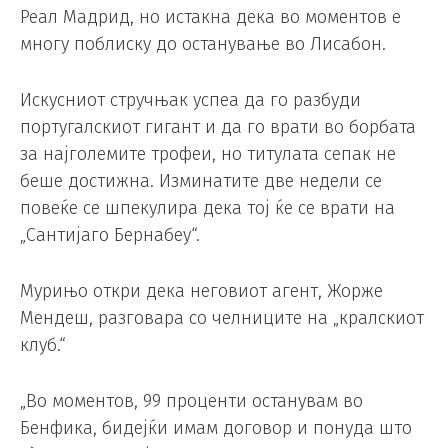
Реал Мадрид, но истакна дека во моментов е
многу поблиску до останување во Лисабон.
Искусниот стручњак успеа да го разбуди
португалскиот гигант и да го врати во борбата
за најголемите трофеи, но титулата сепак не
беше достижна. Изминатите две недели се
повеќе се шпекулира дека тој ќе се врати на
„Сантијаго Бернабеу“.
Мурињо откри дека неговиот агент, Жорже
Мендеш, разговара со челниците на „кралскиот
клуб.“
„Во моментов, 99 проценти останувам во
Бенфика, бидејќи имам договор и понуда што