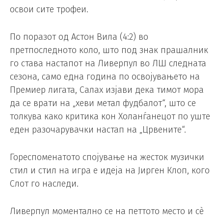
освои сите трофеи.
По поразот од Астон Вила (4:2) во
претпоследното коло, што под знак прашалник
го става настапот на Ливерпул во ЛШ следната
сезона, само една година по освојувањето на
Премиер лигата, Салах изјави дека тимот мора
да се врати на „хеви метал фудбалот“, што се
толкува како критика кон Холанѓанецот по уште
еден разочарувачки настап на „Црвените“.
Гореспоменатото спојување на жесток музички
стил и стил на игра е идеја на Јирген Клоп, кого
Слот го наследи.
Ливерпул моментално се на петтото место и сè