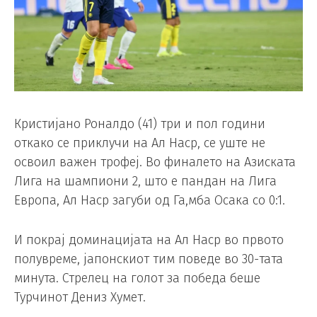
Кристијано Роналдо (41) три и пол години
откако се приклучи на Ал Наср, се уште не
освоил важен трофеј. Во финалето на Азиската
Лига на шампиони 2, што е пандан на Лига
Европа, Ал Наср загуби од Га,мба Осака со 0:1.
И покрај доминацијата на Ал Наср во првото
полувреме, јапонскиот тим поведе во 30-тата
минута. Стрелец на голот за победа беше
Турчинот Дениз Хумет.