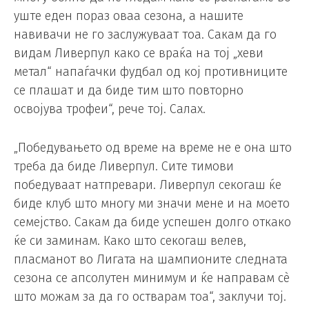
уште еден пораз оваа сезона, а нашите
навивачи не го заслужуваат тоа. Сакам да го
видам Ливерпул како се враќа на тој „хеви
метал“ напаѓачки фудбал од кој противниците
се плашат и да биде тим што повторно
освојува трофеи“, рече тој. Салах.
„Победувањето од време на време не е она што
треба да биде Ливерпул. Сите тимови
победуваат натпревари. Ливерпул секогаш ќе
биде клуб што многу ми значи мене и на моето
семејство. Сакам да биде успешен долго откако
ќе си заминам. Како што секогаш велев,
пласманот во Лигата на шампионите следната
сезона се апсолутен минимум и ќе направам сè
што можам за да го остварам тоа“, заклучи тој.