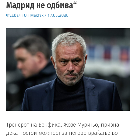
Мадрид не одбива“
Фудбал
ТОП
Makfax
/
17.05.2026
Тренерот на Бенфика, Жозе Мурињо, призна
дека постои можност за негово враќање во