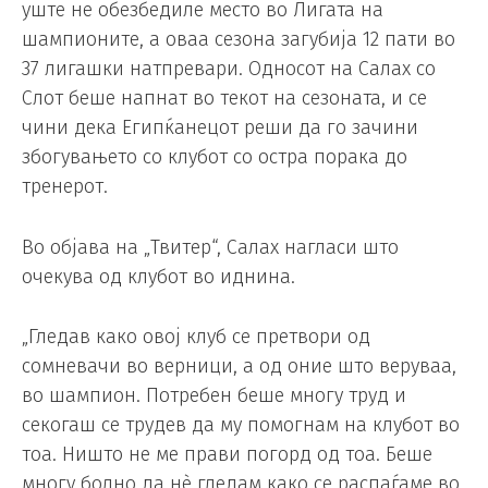
уште не обезбедиле место во Лигата на
шампионите, а оваа сезона загубија 12 пати во
37 лигашки натпревари. Односот на Салах со
Слот беше напнат во текот на сезоната, и се
чини дека Египќанецот реши да го зачини
збогувањето со клубот со остра порака до
тренерот.
Во објава на „Твитер“, Салах нагласи што
очекува од клубот во иднина.
„Гледав како овој клуб се претвори од
сомневачи во верници, а од оние што веруваа,
во шампион. Потребен беше многу труд и
секогаш се трудев да му помогнам на клубот во
тоа. Ништо не ме прави погорд од тоа. Беше
многу болно да нè гледам како се распаѓаме во