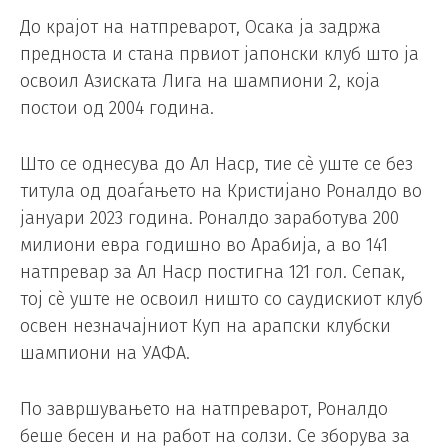
До крајот на натпреварот, Осака ја задржа
предноста и стана првиот јапонски клуб што ја
освоил Азиската Лига на шампиони 2, која
постои од 2004 година.
Што се однесува до Ал Наср, тие сè уште се без
титула од доаѓањето на Кристијано Роналдо во
јануари 2023 година. Роналдо заработува 200
милиони евра годишно во Арабија, а во 141
натпревар за Ал Наср постигна 121 гол. Сепак,
тој сè уште не освоил ништо со саудискиот клуб
освен незначајниот Куп на арапски клубски
шампиони на УАФА.
По завршувањето на натпреварот, Роналдо
беше бесен и на работ на солзи. Се зборува за