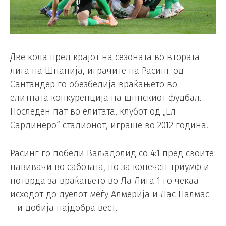
Две кола пред крајот на сезоната во втората
лига на Шпанија, играчите на Расинг од
Сантандер го обезбедија враќањето во
елитната конкуренција на шпнскиот фудбал.
Последен пат во елитата, клубот од „Ел
Сардинеро“ стадионот, играше во 2012 година.
Расинг го победи Ваљадолид со 4:1 пред своите
навивачи во саботата, но за конечен триумф и
потврда за враќањето во Ла Лига 1 го чекаа
исходот до дуелот меѓу Алмерија и Лас Палмас
– и добија најдобра вест.