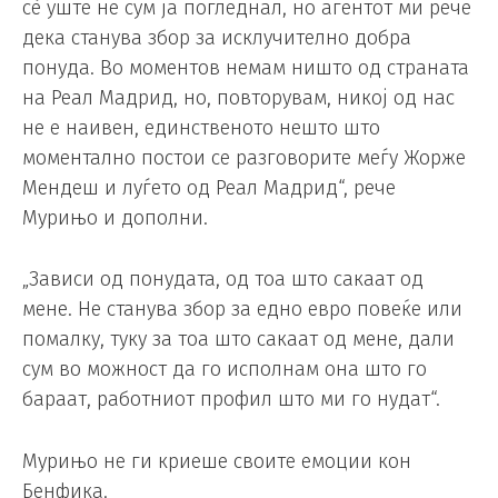
сè уште не сум ја погледнал, но агентот ми рече
дека станува збор за исклучително добра
понуда. Во моментов немам ништо од страната
на Реал Мадрид, но, повторувам, никој од нас
не е наивен, единственото нешто што
моментално постои се разговорите меѓу Жорже
Мендеш и луѓето од Реал Мадрид“, рече
Мурињо и дополни.
„Зависи од понудата, од тоа што сакаат од
мене. Не станува збор за едно евро повеќе или
помалку, туку за тоа што сакаат од мене, дали
сум во можност да го исполнам она што го
бараат, работниот профил што ми го нудат“.
Мурињо не ги криеше своите емоции кон
Бенфика.