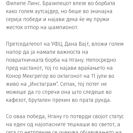
Филипе Линс. Бразилецот влезе во борбата
како голем аутсајдер, но беше во значајна
серија победи и најави дека ќе му пружи
жесток отпор на шампионот.
Претседателот на УФЦ, Дана Вајт, вложи голем
напор да ја намали важноста на
повратничката борба на Нгану. Непосредно
пред настанот, тој го најави враќањето на
Конор Мекгрегор во октагонот на 11 јули во
живо на „Инстаграм“. Сепак, тој потег не
можеше да го спречи она што следеше во
кафезот, брутален прекин во прата рунда.
Со оваа победа, Нгану го потврди својот статус
на еден од најопасните тешкаши во светот, а
сега со нетрпение се очекува објавувањето на