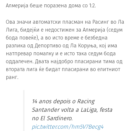
Алмерија беше поразена дома со 1:2.
Ова значи автоматски пласман на Расинг во Ла
Лига, бидејќи е недостижен за Алмерија (седум
бода повеќе), а во исто време е безбедна
разлика од Депортиво од Ла Коруња, кој има
натпревар помалку и е исто така седум бода
оддалечен. Двата најдобро пласирани тима од
втората лига ќе бидат пласирани во елитниот
ранг.
14 anos depois o Racing
Santander volta a LaLiga, festa
no El Sardinero.
pic.twitter.com/hm5V7Becg4