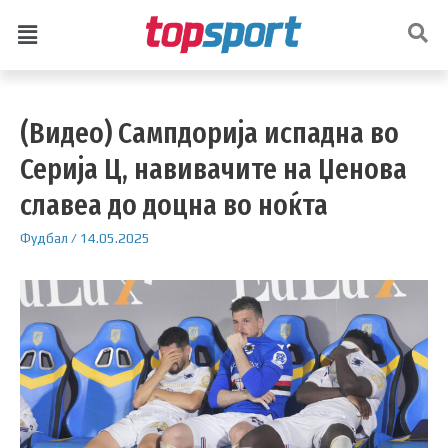
(Видео) Сампдорија испадна во
Серија Ц, навивачите на Џенова
славеа до доцна во ноќта
Фудбал
/
14.05.2025