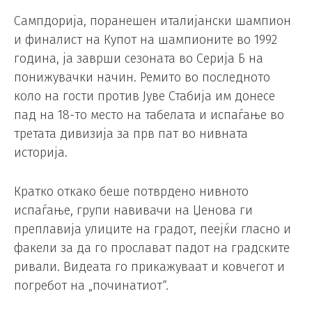
Сампдорија, поранешен италијански шампион
и финалист на Купот на шампионите во 1992
година, ја заврши сезоната во Серија Б на
понижувачки начин. Ремито во последното
коло на гости против Јуве Стабија им донесе
пад на 18-то место на табелата и испаѓање во
третата дивизија за прв пат во нивната
историја.
Кратко откако беше потврдено нивното
испаѓање, групи навивачи на Џенова ги
преплавија улиците на градот, пеејќи гласно и
факели за да го прослават падот на градските
ривали. Видеата го прикажуваат и ковчегот и
погребот на „починатиот“.