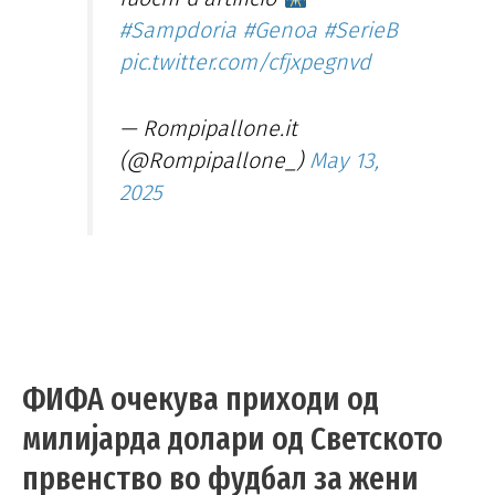
#Sampdoria
#Genoa
#SerieB
pic.twitter.com/cfjxpegnvd
— Rompipallone.it
(@Rompipallone_)
May 13,
2025
ФИФА очекува приходи од
милијарда долари од Светското
првенство во фудбал за жени