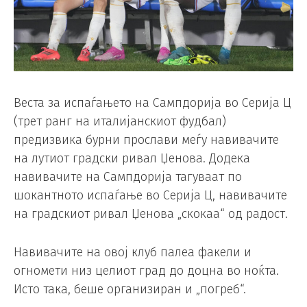
Веста за испаѓањето на Сампдорија во Серија Ц
(трет ранг на италијанскиот фудбал)
предизвика бурни прослави меѓу навивачите
на лутиот градски ривал Џенова. Додека
навивачите на Сампдорија тагуваат по
шокантното испаѓање во Серија Ц, навивачите
на градскиот ривал Џенова „скокаа“ од радост.
Навивачите на овој клуб палеа факели и
огномети низ целиот град до доцна во ноќта.
Исто така, беше организиран и „погреб“.