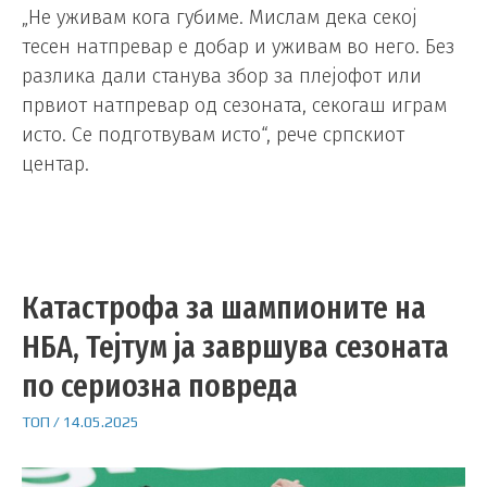
„Не уживам кога губиме. Мислам дека секој
тесен натпревар е добар и уживам во него. Без
разлика дали станува збор за плејофот или
првиот натпревар од сезоната, секогаш играм
исто. Се подготвувам исто“, рече српскиот
центар.
Катастрофа за шампионите на
НБА, Тејтум ја завршува сезоната
по сериозна повреда
ТОП
/
14.05.2025