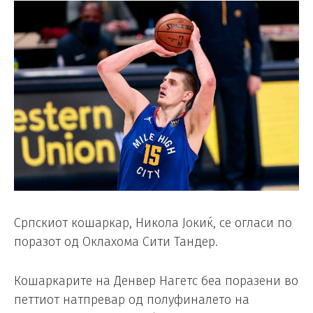
Српскиот кошаркар, Никола Јокиќ, се огласи по
поразот од Оклахома Сити Тандер.
Кошаркарите на Денвер Нагетс беа поразени во
петтиот натпревар од полуфиналето на