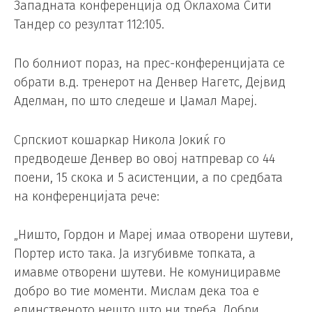
Западната конференција од Оклахома Сити
Тандер со резултат 112:105.
По болниот пораз, на прес-конференцијата се
обрати в.д. тренерот на Денвер Нагетс, Дејвид
Аделман, по што следеше и Џамал ​​Мареј.
Српскиот кошаркар Никола Јокиќ го
предводеше Денвер во овој натпревар со 44
поени, 15 скока и 5 асистенции, а по средбата
на конференцијата рече:
„Ништо, Гордон и Мареј имаа отворени шутеви,
Портер исто така. Ја изгубивме топката, а
имавме отворени шутеви. Не комунициравме
добро во тие моменти. Мислам дека тоа е
единственото нешто што ни треба. Добри