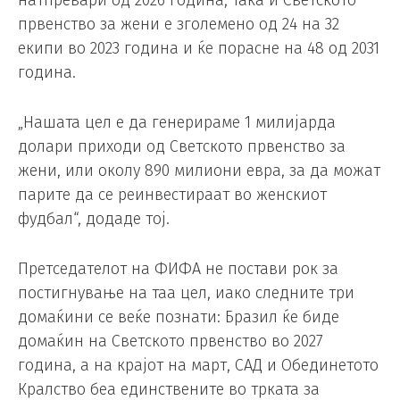
натпревари од 2026 година, така и Светското
првенство за жени е зголемено од 24 на 32
екипи во 2023 година и ќе порасне на 48 од 2031
година.
„Нашата цел е да генерираме 1 милијарда
долари приходи од Светското првенство за
жени, или околу 890 милиони евра, за да можат
парите да се реинвестираат во женскиот
фудбал“, додаде тој.
Претседателот на ФИФА не постави рок за
постигнување на таа цел, иако следните три
домаќини се веќе познати: Бразил ќе биде
домаќин на Светското првенство во 2027
година, а на крајот на март, САД и Обединетото
Кралство беа единствените во трката за