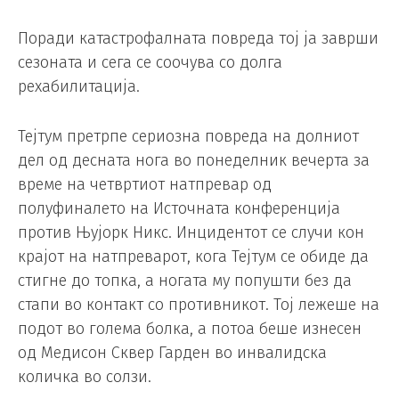
Поради катастрофалната повреда тој ја заврши
сезоната и сега се соочува со долга
рехабилитација.
Тејтум претрпе сериозна повреда на долниот
дел од десната нога во понеделник вечерта за
време на четвртиот натпревар од
полуфиналето на Источната конференција
против Њујорк Никс. Инцидентот се случи кон
крајот на натпреварот, кога Тејтум се обиде да
стигне до топка, а ногата му попушти без да
стапи во контакт со противникот. Тој лежеше на
подот во голема болка, а потоа беше изнесен
од Медисон Сквер Гарден во инвалидска
количка во солзи.