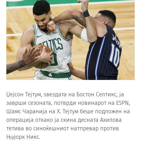
Џејсон Тејтум, ѕвездата на Бостон Селтикс, ја
заврши сезоната, потврди новинарот на ESPN,
Шамс Чаранија на X. Тејтум беше подложен на
операција откако ја скина десната Ахилова
тетива во синоќешниот натпревар против
Њујорк Никс.