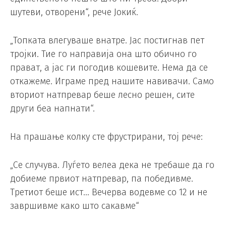
шутеви, отворени“, рече Јокиќ.
„Топката влегуваше внатре. Јас постигнав пет
тројки. Тие го направија она што обично го
прават, а јас ги погодив кошевите. Нема да се
откажеме. Играме пред нашите навивачи. Само
вториот натпревар беше лесно решен, сите
други беа напнати“.
На прашање колку сте фрустрирани, тој рече:
„Се случува. Луѓето велеа дека не требаше да го
добиеме првиот натпревар, па победивме.
Третиот беше ист… Вечерва водевме со 12 и не
завршивме како што сакавме“