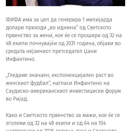
ФИФА има за цел да генерира 1 милијарда
долари приходи „во иднина“ од Светското
првенство за жени, кое ќе се прошири од 32 на
48 екипи почнувајќи од 2031 година, објави во
средата нејзиниот претседател Џани
Инфантино.
„Гледаме значаен, експоненцијален раст во
женскиот фудбал“, нагласи Инфантино на
Саудиско-американскиот инвестициски форум
во Ријад.
Како и Светското првенство за мажи, кое ќе се
зголеми од 32 на 48 екипи и од 64 на 104