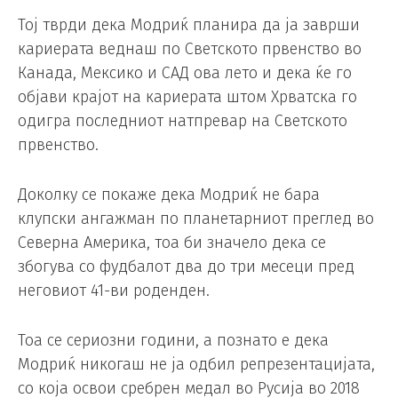
Тој тврди дека Модриќ планира да ја заврши
кариерата веднаш по Светското првенство во
Канада, Мексико и САД ова лето и дека ќе го
објави крајот на кариерата штом Хрватска го
одигра последниот натпревар на Светското
првенство.
Доколку се покаже дека Модриќ не бара
клупски ангажман по планетарниот преглед во
Северна Америка, тоа би значело дека се
збогува со фудбалот два до три месеци пред
неговиот 41-ви роденден.
Тоа се сериозни години, а познато е дека
Модриќ никогаш не ја одбил репрезентацијата,
со која освои сребрен медал во Русија во 2018