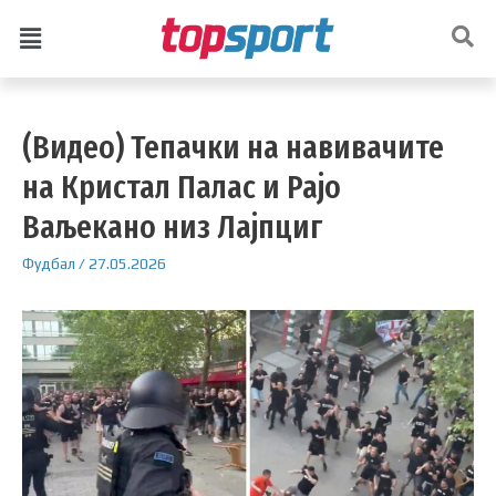
(Видео) Тепачки на навивачите
на Кристал Палас и Рајо
Ваљекано низ Лајпциг
Фудбал
/
27.05.2026