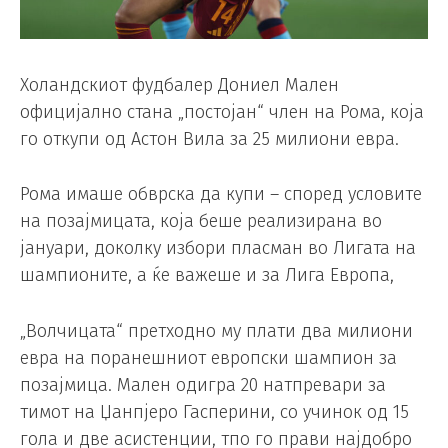
Холандскиот фудбалер Дониел Мален
официјално стана „постојан“ член на Рома, која
го откупи од Астон Вила за 25 милиони евра.
Рома имаше обврска да купи – според условите
на позајмицата, која беше реализирана во
јануари, доколку избори пласман во Лигата на
шампионите, а ќе важеше и за Лига Европа,
„Волчицата“ претходно му плати два милиони
евра на поранешниот европски шампион за
позајмица. Мален одигра 20 натпревари за
тимот на Џанпјеро Гасперини, со учинок од 15
гола и две асистенции, тпо го прави најдобро