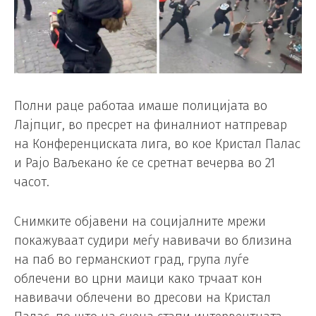
Полни раце работаа имаше полицијата во
Лајпциг, во пресрет на финалниот натпревар
на Конференциската лига, во кое Кристал Палас
и Рајо Ваљекано ќе се сретнат вечерва во 21
часот.
Снимките објавени на социјалните мрежи
покажуваат судири меѓу навивачи во близина
на паб во германскиот град, група луѓе
облечени во црни маици како трчаат кон
навивачи облечени во дресови на Кристал