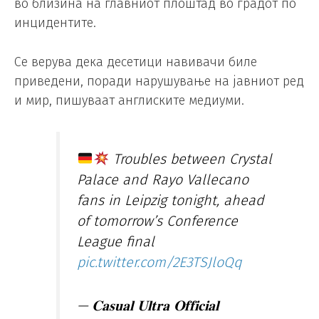
во близина на главниот плоштад во градот по
инцидентите.
Се верува дека десетици навивачи биле
приведени, поради нарушување на јавниот ред
и мир, пишуваат англиските медиуми.
Troubles between Crystal
Palace and Rayo Vallecano
fans in Leipzig tonight, ahead
of tomorrow’s Conference
League final
pic.twitter.com/2E3TSJloQq
— 𝐂𝐚𝐬𝐮𝐚𝐥 𝐔𝐥𝐭𝐫𝐚 𝐎𝐟𝐟𝐢𝐜𝐢𝐚𝐥