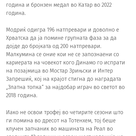
година и бронзен медал во Катар во 2022
година.
Модриќ одигра 196 натпревари и доволно е
Хрватска да ја помине групната фаза за да
дојде до бројката од 200 натпревари.
Малкумина се оние кои не се запознаени со
кариерата на човекот кого Динамо го испрати
на позајмица во Мостар Зрињски и Интер
Запрешиќ, кој на крајот стигна до наградата
„Златна топка“ за најдобар играч во светот во
2018 година.
Иако не освои трофеј во четирите сезони што
ги помина во дресот на Тотенхем, тој беше
клучен запчаник во машината на Реал во