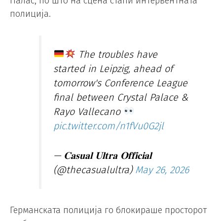
Палас, по што на сцена стапи интервентната
полиција.
The troubles have
started in Leipzig, ahead of
tomorrow's Conference League
final between Crystal Palace &
Rayo Vallecano
pic.twitter.com/n1fVu0G2jl
— 𝐂𝐚𝐬𝐮𝐚𝐥 𝐔𝐥𝐭𝐫𝐚 𝐎𝐟𝐟𝐢𝐜𝐢𝐚𝐥
(@thecasualultra)
May 26, 2026
Германската полиција го блокираше просторот