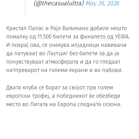
(@thecasualultra)
May 26, 2026
Кристал Палас и Рајо Ваљекано добиле нешто
помалку од 11.500 билети за финалето од УЕФА.
И покрај ова, се очекува илјадници навивачи
да патуваат во Лајпциг без билети за да ја
почувствуваат атмосферата и да го гледаат
натпреварот на големи екрани и во пабови.
Двата клуба се борат за својот прв голем
европски трофеј, а победникот ќе обезбеди
место во Лигата на Европа следната сезона.