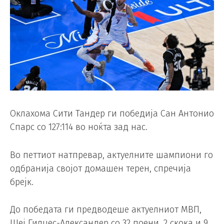
Оклахома Сити Тандер ги победија Сан Антонио
Спарс со 127:114 во ноќта зад нас.
Во петтиот натпревар, актуелните шампиони го
одбранија својот домашен терен, спречија
брејк.
До победата ги предводеше актуелниот MВП,
Шеј Гилџес-Александер со 32 поени, 2 скока и 9