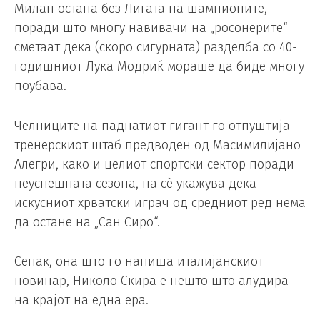
Милан остана без Лигата на шампионите,
поради што многу навивачи на „росонерите“
сметаат дека (скоро сигурната) разделба со 40-
годишниот Лука Модриќ мораше да биде многу
поубава.
Челниците на паднатиот гигант го отпуштија
тренерскиот штаб предводен од Масимилијано
Алегри, како и целиот спортски сектор поради
неуспешната сезона, па сè укажува дека
искусниот хрватски играч од средниот ред нема
да остане на „Сан Сиро“.
Сепак, она што го напиша италијанскиот
новинар, Николо Скира е нешто што алудира
на крајот на една ера.