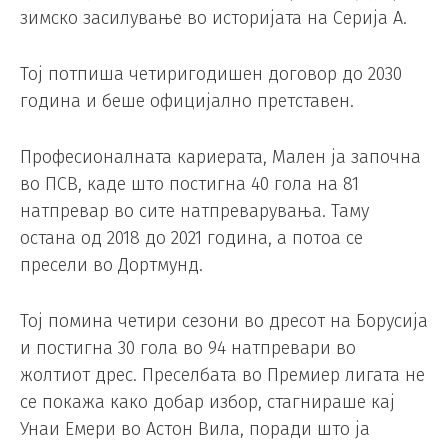
зимско засилување во историјата на Серија А.
Тој потпиша четиригодишен договор до 2030
година и беше официјално претставен.
Професионалната кариерата, Мален ја започна
во ПСВ, каде што постигна 40 гола на 81
натпревар во сите натпреварувања. Таму
остана од 2018 до 2021 година, а потоа се
пресели во Дортмунд.
Тој помина четири сезони во дресот на Борусија
и постигна 30 гола во 94 натпревари во
жолтиот дрес. Преселбата во Премиер лигата не
се покажа како добар избор, стагнираше кај
Унаи Емери во Астон Вила, поради што ја