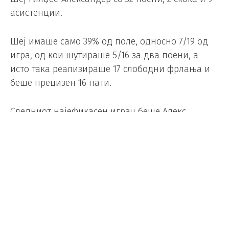
асистенции.
Шеј имаше само 39% од поле, односно 7/19 од
игра, од кои шутираше 5/16 за два поени, а
исто така реализираше 17 слободни фрлања и
беше прецизен 16 пати.
Следниот најефикасен играч беше Алекс
Карузо, кој имаше 22 поени и 6 асистенции.
На спротивната страна Стефон Касл запиша 24
поени, 5 скока и 6 асистенции, Џулијан
Шампени додаде 22 и имаше 8 скока, Виктор
Вембањама забележа 20 и 6 скока.
Во ноќта помеѓу четврток и петок, натпреварот