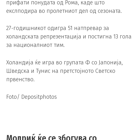
прифати понудата од Рома, каде што
екслподира во пролетниот дел од сезоната.
27-годишникот одигра 51 натпревар за
холандската репрезентација и постигна 13 гола
за националниот тим.
Холандија ќе игра во групата Ф со Јапонија,
Шведска и Тунис на претстојното Светско
првенство.
Foto/ Depositphotos
Модриќ ќе се збогува со