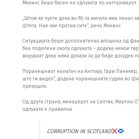
Мекинс беше бесен на одлуката по натпреварот.
„Штом ќе чуете дека во 96-та минута има пенал за
Штета. Ние сме против сите“, рече Мекинс.
Ситуацијата беше дополнително влошена од фак
беа поделени околу одлуката – додека некои тврд
веруваат дека нема докази за да биде досуден п
Поранешниот напаѓач на Англија, Гари Линекер, 
што ги видел“, додека поранешните судии во Шко
прекршок.
Од друга страна, менаџерот на Селтик, Мартин О’
одлуката е правилна.
CORRUPTION IN SCOTLAND