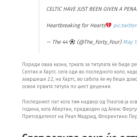
CELTIC HAVE JUST BEEN GIVEN A PENA
Heartbreaking for Hearts
pic.twitt
— The 44
(@The_Forty_Four)
May 1
Поради оваа казна, трката за титулата ќе биде р
Селтик и Хартс. сега оди во последното коло, ка
завршеше 2:2, на Хартс, во сабота ќе му беше дов
освои првата титула по шест децении.
Последниот пат кога тим надвор од Глазгов ја о
година, кога Абертин, предводен од Алекс Фергус
Претседателот на Реал Мадрид, Флорентино Пер