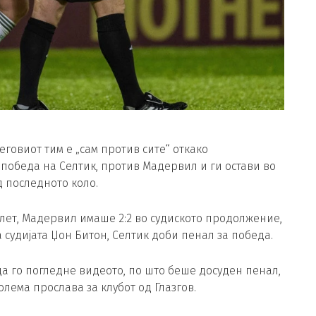
еговиот тим е „сам против сите“ откако
 победа на Селтик, против Мадервил и ги остави во
д последното коло.
ет, Мадервил имаше 2:2 во судиското продолжение,
 судијата Џон Битон, Селтик доби пенал за победа.
 да го погледне видеото, по што беше досуден пенал,
голема прослава за клубот од Глазгов.