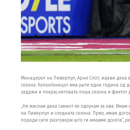
Менаџерот на Ливерпул, Арне Слот, изјави дека е
сезона. Холанѓанецот има уште една година од до
задржи и покрај неговата лоша сезона и фактот 
„Не мислам дека самиот ќе одлучам за ова. Имам
на Ливерпул и следната сезона. Прво, имам догов
поради сите разговори што ги имавме досега“, р