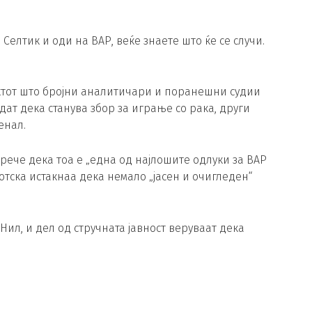
 Селтик и оди на ВАР, веќе знаете што ќе се случи.
тот што бројни аналитичари и поранешни судии
ат дека станува збор за играње со рака, други
енал.
рече дека тоа е „една од најлошите одлуки за ВАР
тска истакнаа дека немало „јасен и очигледен“
Нил, и дел од стручната јавност веруваат дека