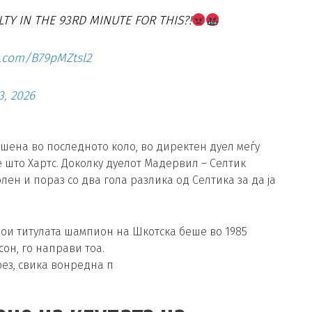
LTY IN THE 93RD MINUTE FOR THIS?!
er.com/B79pMZtsl2
3, 2026
ешена во последното коло, во директен дуел меѓу
де што Хартс. Доколку дуелот Мадервил – Селтик
олен и пораз со два гола разлика од Селтика за да ја
свои титулата шампион на Шкотска беше во 1985
он, го направи тоа.
ез, свика вонредна п