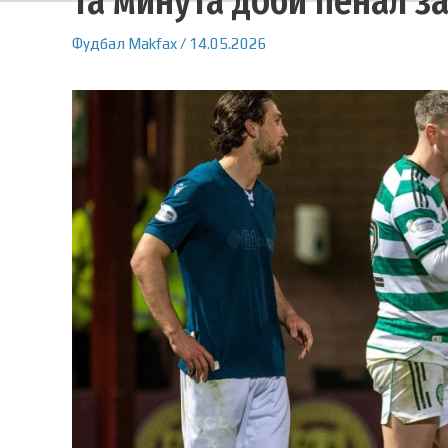
та минута доби пенал за
Фудбал
Makfax
/
14.05.2026