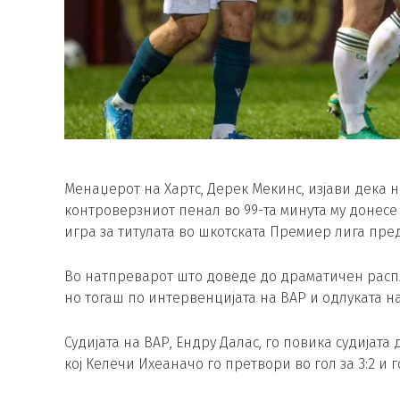
Менаџерот на Хартс, Дерек Мекинс, изјави дека н
контроверзниот пенал во 99-та минута му донесе
игра за титулата во шкотската Премиер лига пре
Во натпреварот што доведе до драматичен распл
но тогаш по интервенцијата на ВАР и одлуката на
Судијата на ВАР, Ендру Далас, го повика судијата
кој Келечи Ихеаначо го претвори во гол за 3:2 и 