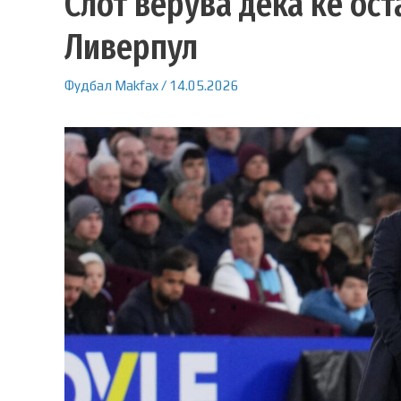
Слот верува дека ќе ост
Ливерпул
Фудбал
Makfax
/
14.05.2026