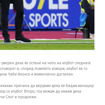
 уверен дека ќе остане на чело на клубот следната
говорот и, според повеќето извори, клубот ќе го
дека Чаби Алонсо е моментално достапен.
 секаква причина да верувам дека ќе бидам менаџер
ор со клубот. Второ, тоа можам да кажам дека
ече Слот и продолжи.