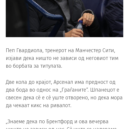
Пеп Гвардиола, тренерот на Манчестер Сити,
изјави дека ништо не зависи од неговиот тим
во борбата за титулата.
Две кола до крајот, Арсенал има предност од
два бода во однос на „Граѓаните“. Шпанецот е
свесен дека сè е сè уште отворено, но дека мора
да чекаат кикс на ривалот.
„Знаеме дека по Брентфорд и ова вечерва