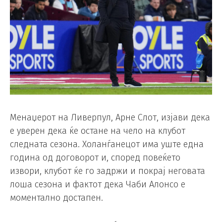
Менаџерот на Ливерпул, Арне Слот, изјави дека
е уверен дека ќе остане на чело на клубот
следната сезона. Холанѓанецот има уште една
година од договорот и, според повеќето
извори, клубот ќе го задржи и покрај неговата
лоша сезона и фактот дека Чаби Алонсо е
моментално достапен.