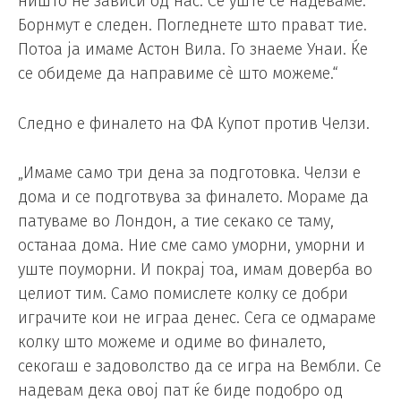
ништо не зависи од нас. Сè уште се надеваме.
Борнмут е следен. Погледнете што прават тие.
Потоа ја имаме Астон Вила. Го знаеме Унаи. Ќе
се обидеме да направиме сè што можеме.“
Следно е финалето на ФА Купот против Челзи.
„Имаме само три дена за подготовка. Челзи е
дома и се подготвува за финалето. Мораме да
патуваме во Лондон, а тие секако се таму,
останаа дома. Ние сме само уморни, уморни и
уште поуморни. И покрај тоа, имам доверба во
целиот тим. Само помислете колку се добри
играчите кои не играа денес. Сега се одмараме
колку што можеме и одиме во финалето,
секогаш е задоволство да се игра на Вембли. Се
надевам дека овој пат ќе биде подобро од