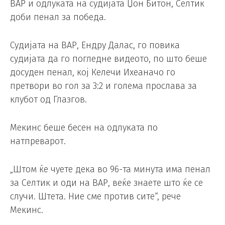
ВАР и одлуката на судијата Џон Битон, Селтик
доби пенал за победа.
Судијата на ВАР, Ендру Далас, го повика
судијата да го погледне видеото, по што беше
досуден пенал, кој Келечи Ихеаначо го
претвори во гол за 3:2 и голема прослава за
клубот од Глазгов.
Мекинс беше бесен на одлуката по
натпреварот.
„Штом ќе чуете дека во 96-та минута има пенал
за Селтик и оди на ВАР, веќе знаете што ќе се
случи. Штета. Ние сме против сите“, рече
Мекинс.