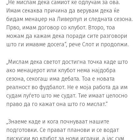
„Не мислам дека самиот ќе одлучам за ова.
Имам секаква причина да верувам дека ќе
бидам менаџер на Ливерпул и следната сезона.
Прво, имам договор со клубот. Второ, тоа
можам да кажам дека поради сите разговори
што ги имавме досега“, рече Слот и продолжи.
„Мислам дека светот достигна точка каде што
ако менаџерот или клубот нема најдобра
сезона, секогаш има дебата. Тоа е новата
реалност во фудбалот. Не е моја работа да им
судам луѓето што ме судат. Тие имаат целосно
право да го кажат она што го мислат.“
„Знаеме каде и кога почнуваат нашите
подготовки. Се прават планови и се водат
дискусии во клубот за нови играчи, а јас сум