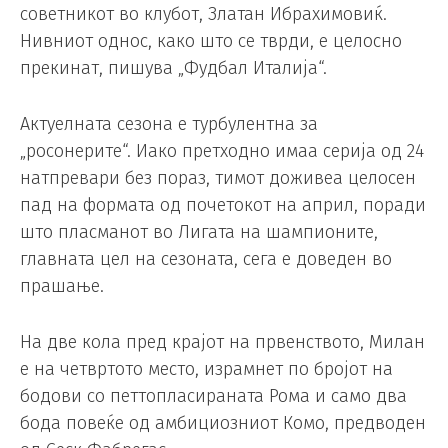
советникот во клубот, Златан Ибрахимовиќ.
Нивниот однос, како што се тврди, е целосно
прекинат, пишува „Фудбал Италија“.
Актуелната сезона е турбулентна за
„росонерите“. Иако претходно имаа серија од 24
натпревари без пораз, тимот доживеа целосен
пад на формата од почетокот на април, поради
што пласманот во Лигата на шампионите,
главната цел на сезоната, сега е доведен во
прашање.
На две кола пред крајот на првенството, Милан
е на четвртото место, израмнет по бројот на
бодови со петтопласираната Рома и само два
бода повеќе од амбициозниот Комо, предводен