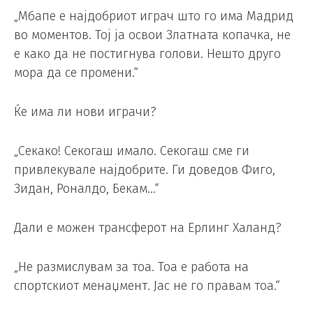
„Мбапе е најдобриот играч што го има Мадрид
во моментов. Тој ја освои Златната копачка, не
е како да не постигнува голови. Нешто друго
мора да се промени.“
Ќе има ли нови играчи?
„Секако! Секогаш имало. Секогаш сме ги
привлекувале најдобрите. Ги доведов Фиго,
Зидан, Роналдо, Бекам…“
Дали е можен трансферот на Ерлинг Халанд?
„Не размислувам за тоа. Тоа е работа на
спортскиот менаџмент. Јас не го правам тоа.“