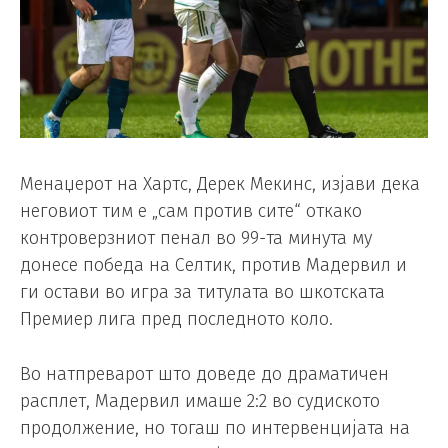
Менаџерот на Хартс, Дерек Мекинс, изјави дека
неговиот тим е „сам против сите“ откако
контроверзниот пенал во 99-та минута му
донесе победа на Селтик, против Мадервил и
ги остави во игра за титулата во шкотската
Премиер лига пред последното коло.
Во натпреварот што доведе до драматичен
расплет, Мадервил имаше 2:2 во судиското
продолжение, но тогаш по интервенцијата на