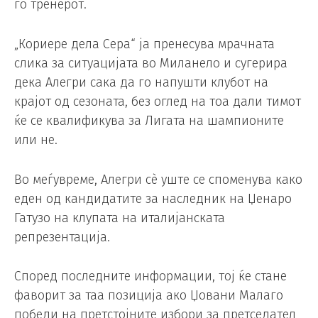
го тренерот.
„Кориере дела Сера“ ја пренесува мрачната
слика за ситуацијата во Миланело и сугерира
дека Алегри сака да го напушти клубот на
крајот од сезоната, без оглед на тоа дали тимот
ќе се квалификува за Лигата на шампионите
или не.
Во меѓувреме, Алегри сè уште се споменува како
еден од кандидатите за наследник на Џенаро
Гатузо на клупата на италијанската
репрезентација.
Според последните информации, тој ќе стане
фаворит за таа позиција ако Џовани Малаго
победи на претстојните избори за претседател