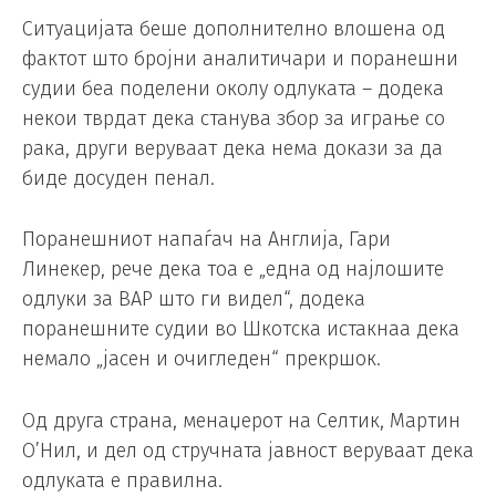
Ситуацијата беше дополнително влошена од
фактот што бројни аналитичари и поранешни
судии беа поделени околу одлуката – додека
некои тврдат дека станува збор за играње со
рака, други веруваат дека нема докази за да
биде досуден пенал.
Поранешниот напаѓач на Англија, Гари
Линекер, рече дека тоа е „една од најлошите
одлуки за ВАР што ги видел“, додека
поранешните судии во Шкотска истакнаа дека
немало „јасен и очигледен“ прекршок.
Од друга страна, менаџерот на Селтик, Мартин
О’Нил, и дел од стручната јавност веруваат дека
одлуката е правилна.