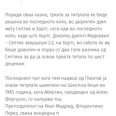
Поради оваа казна, трката за титулата ќе биде
решена во последното коло, во директен дуел
меѓу Селтик и Хартс. сега оди во последното
коло, каде што Хартс. Доколку дуелот Мадервил
– Селтик завршеше 2:2, на Хартс, во сабота ќе му
беше доволен и пораз со два гола разлика од
Селтика за да ја освои првата титула по шест
децении.
Последниот пат кога тим надвор од Глазгов ја
освои титулата шампион на Шкотска беше во
1985 година, кога Абертин, предводен од Алекс
Фергусон, го направи тоа.
Претседателот на Реал Мадрид, Флорентино
Перез, свика вонредна п