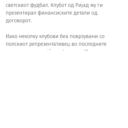
светскиот фудбал. Клубот од Ријад му ги
презентирал финансиските детали од
договорот.
Иако неколку клубови беа поврзувани со
полскиот репрезентативец во последните
недели, вклучувајќи ги Јувентус, Милан и
американскиот Чикаго Фаер, Ал-Хилал, преку
ноќ, стана главен фаворит.
Финансиската понуда е огромна дури и за
стандардните на Саудиската професионална
лига.
Се шпекулира дека Ал-Хилал на Левандовски
му се нуди плата од 90 милиони евра по сезона.