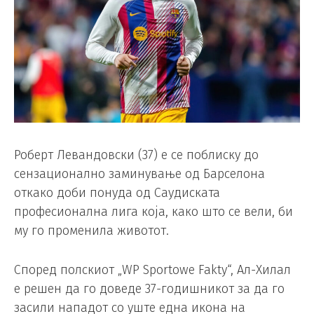
Роберт Левандовски (37) е се поблиску до
сензационално заминување од Барселона
откако доби понуда од Саудиската
професионална лига која, како што се вели, би
му го променила животот.
Според полскиот „WP Sportowe Fakty“, Ал-Хилал
е решен да го доведе 37-годишникот за да го
засили нападот со уште една икона на