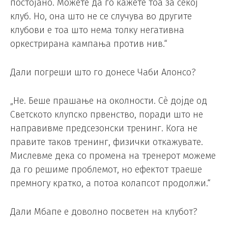
постојано. Можете да го кажете тоа за секој
клуб. Но, она што не се случува во другите
клубови е тоа што нема толку негативна
оркестрирана кампања против нив.“
Дали погреши што го донесе Чаби Алонсо?
„Не. Беше прашање на околности. Сè дојде од
Светското клупско првенство, поради што не
направивме предсезонски тренинг. Кога не
правите таков тренинг, физички откажувате.
Мислевме дека со промена на тренерот можеме
да го решиме проблемот, но ефектот траеше
премногу кратко, а потоа колапсот продолжи.“
Дали Мбапе е доволно посветен на клубот?