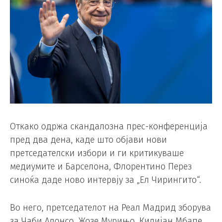
Откако одржа скандалозна прес-конференција
пред два дена, каде што објави нови
претседателски избори и ги критикуваше
медиумите и Барселона, Флорентино Перез
синоќа даде ново интервју за „Ел Чирингито“.
Во него, претседателот на Реал Мадрид зборува
за Чаби Алонсо, Жозе Мурињо, Килијан Мбапе,