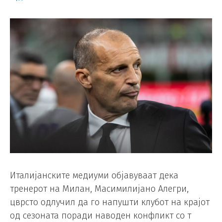
Италијанските медиуми објавуваат дека
тренерот на Милан, Масимилијано Алегри,
цврсто одлучил да го напушти клубот на крајот
од сезоната поради наводен конфликт со т