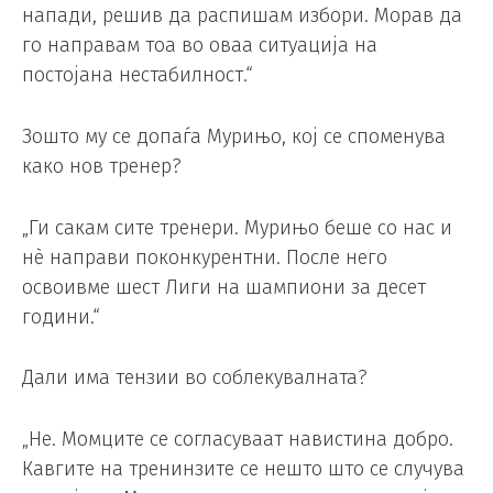
напади, решив да распишам избори. Морав да
го направам тоа во оваа ситуација на
постојана нестабилност.“
Зошто му се допаѓа Мурињо, кој се споменува
како нов тренер?
„Ги сакам сите тренери. Мурињо беше со нас и
нè направи поконкурентни. После него
освоивме шест Лиги на шампиони за десет
години.“
Дали има тензии во соблекувалната?
„Не. Момците се согласуваат навистина добро.
Кавгите на тренинзите се нешто што се случува