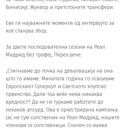
Винисиус Жуниор и претстојните трансфери.
Еве ги најважните моменти од интервјуто за
кое станува збор:
За двете последователни сезони на Реал
Мадрид без трофеј, Перез рече:
„Стигнавме до точка на девалвација на она
што го имаме. Минатата година го освоивме
Европскиот Суперкуп и Светското клупско
првенство. Дали тоа веќе нема никаква
вредност? Да не ги туркаме работите до
некаков апсурд. Ова е оркестрирана кампања.
Јас не сум сопственик на Реал Мадрид, нашите
членови се сопственици. Соочен со вакви