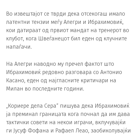
Во извештајот се тврди дека отсекогаш имало
латентни тензии меѓу Алегри и Ибрахимовиќ,
кои датираат од првиот мандат на тренерот во
клубот, кога Швеѓанецот бил еден од клучните
напаѓачи.
На Алегри наводно му пречел фактот што
Ибрахимовиќ редовно разговара со Антонио
Касано, еден од најгласните критичари на
Милан во последните години.
„Кориере дела Сера“ пишува дека Ибрахимовиќ
ја преминал границата кога почнал да им дава
тактички совети на некои играчи, вклучувајќи
ги Јусуф Фофана и Рафаел Леао, заобиколувајќи