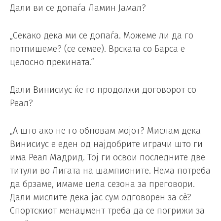
Дали ви се допаѓа Ламин Јамал?
„Секако дека ми се допаѓа. Можеме ли да го
потпишеме? (се семее). Врската со Барса е
целосно прекината.“
Дали Винисиус ќе го продолжи договорот со
Реал?
„А што ако не го обновам мојот? Мислам дека
Винисиус е еден од најдобрите играчи што ги
има Реал Мадрид. Тој ги освои последните две
титули во Лигата на шампионите. Нема потреба
да брзаме, имаме цела сезона за преговори.
Дали мислите дека јас сум одговорен за сè?
Спортскиот менаџмент треба да се погрижи за