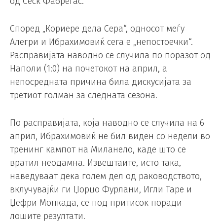
од Сеск Фабрегас.
Според „Кориере дела Сера“, односот меѓу
Алегри и Ибрахимовиќ сега е „непостоечки“.
Расправијата наводно се случила по поразот од
Наполи (1:0) на почетокот на април, а
непосредната причина била дискусијата за
третиот голман за следната сезона.
По расправијата, која наводно се случила на 6
април, Ибрахимовиќ не бил виден со недели во
тренинг кампот на Миланело, каде што се
вратил неодамна. Извештаите, исто така,
наведуваат дека голем дел од раководството,
вклучувајќи ги Џорџо Фурлани, Игли Таре и
Џефри Монкада, се под притисок поради
лошите резултати.