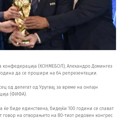
а конфедерација (КОНМЕБОЛ), Алехандро Домингез
година да се прошири на 64 репрезентации.
ц од делегат од Уругвај, за време на онлајн
ција (ФИФА).
 ќе биде единствена, бидејќи 100 години се слават
т говор на отворањето на 80-тиот редовен конгрес