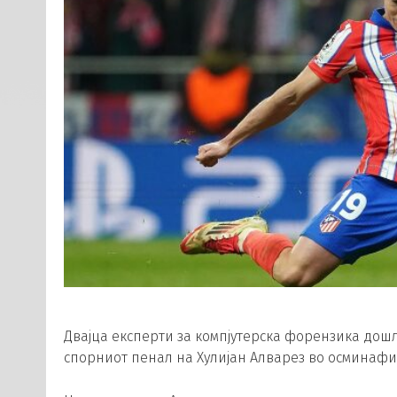
Двајца експерти за компјутерска форензика дошл
спорниот пенал на Хулијан Алварез во осминафи