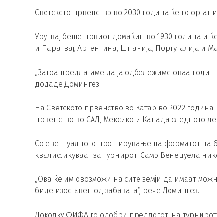
Светското првенство во 2030 година ќе го органи
Уругвај беше првиот домаќин во 1930 година и ќ
и Парагвај, Аргентина, Шпанија, Португалија и М
„Затоа предлагаме да ја одбележиме оваа годишн
додаде Домингез.
На Светското првенство во Катар во 2022 година н
првенство во САД, Мексико и Канада следното ле
Со евентуалното проширување на форматот на 64
квалификуваат за турнирот. Само Венецуела нико
„Ова ќе им овозможи на сите земји да имаат можн
биде изоставен од забавата“, рече Домингез.
Доколку ФИФА го одобри предлогот, на турнирот 