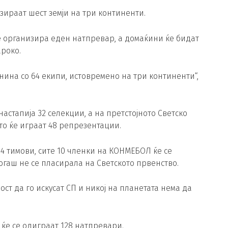
зираат шест земји на три континенти.
е организира еден натпревар, а домаќини ќе бидат
ароко.
ина со 64 екипи, истовремено на три континенти“,
астапија 32 селекции, а на претстојното Светско
то ќе играат 48 репрезентации.
 тимови, сите 10 членки на КОНМЕБОЛ ќе се
гаш не се пласирала на Светското првенство.
ост да го искусат СП и никој на планетата нема да
ќе се одиграат 128 натпревари.