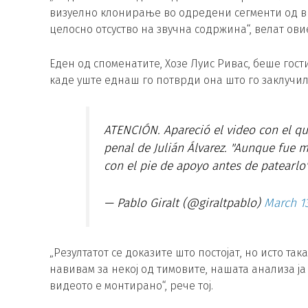
визуелно клонирање во одредени сегменти од в
целосно отсуство на звучна содржина“, велат ови
Еден од споменатите, Хозе Луис Ривас, беше гост
каде уште еднаш го потврди она што го заклучил
ATENCIÓN. Apareció el video con el qu
penal de Julián Álvarez. "Aunque fue m
con el pie de apoyo antes de patearlo
— Pablo Giralt (@giraltpablo)
March 13
„Резултатот се доказите што постојат, но исто така
навивам за некој од тимовите, нашата анализа ја
видеото е монтирано“, рече тој.