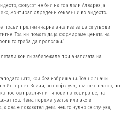
идеото, фокусот не бил на тоа дали Алварез ја
некој монтирал одредени секвенци во видеото.
 Се прави прелиминарна анализа за да се утврди
тигне. Тоа ни помага да ја формираме цената на
воопшто треба да продолжи.”
 детали кои ги забележале при анализата на
аподатоците, кои беа избришани. Тоа не значи
а Интернет. Значи, во овој случај, тоа не е важно, но
ка постојат различни типови на кодирање, па
кажат тоа. Нема пореметување или ако е
 а ова е показател дека нешто чудно се случува,