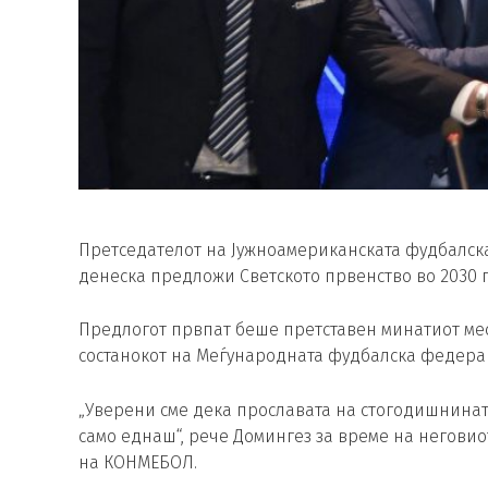
Претседателот на Јужноамериканската фудбалск
денеска предложи Светското првенство во 2030 
Предлогот првпат беше претставен минатиот месе
состанокот на Меѓународната фудбалска федера
„Уверени сме дека прославата на стогодишнината
само еднаш“, рече Домингез за време на неговио
на КОНМЕБОЛ.