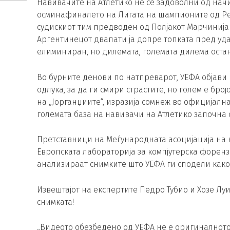
Навивачите на Атлетико не се задоволни од нач
осминафиналето на Лигата на шампионите од Ре
судискиот тим предводен од Полјакот Марчинијак
Аргентинецот двапати ја допре топката пред уда
елиминиран, но дилемата, големата дилема оста
Во бурните денови по натпреварот, УЕФА објави 
одлука, за да ги смири страстите, но голем е бр
на „Јорганџиите“, изразија сомнеж во официјална
големата база на навивачи на Атлетико започна с
Претставници на Меѓународната асоцијација на 
Европската лабораторија за компјутерска форенз
анализираат снимките што УЕФА ги сподели како
Извештајот на експертите Педро Тубио и Хозе Луи
снимката!
„Видеото обезбедено од УЕФА не е оригиналното