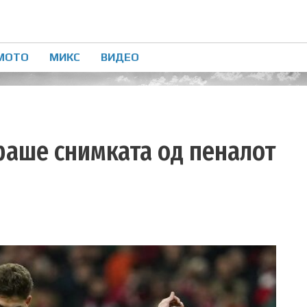
МОТО
МИКС
ВИДЕО
раше снимката од пеналот