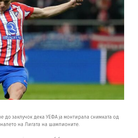
е до заклучок дека УЕФА ја монтирала снимката од
налето на Лигата на шампионите.