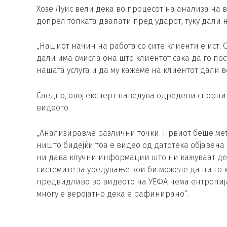
Хозе Луис вели дека во процесот на анализа на в
допрел топката двапати пред ударот, туку дали 
„Нашиот начин на работа со сите клиенти е ист.
дали има смисла она што клиентот сака да го пос
нашата услуга и да му кажеме на клиентот дали 
Следно, овој експерт наведува одредени спорни
видеото.
„Анализиравме различни точки. Првиот беше мет
ништо бидејќи тоа е видео од датотека објавена н
ни дава клучни информации што ни кажуваат де
системите за уредување кои би можеле да ни го 
предвидливо во видеото на УЕФА нема ентропија,
многу е веројатно дека е рафинирано“.