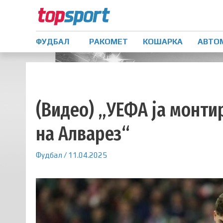
ФУДБАЛ
РАКОМЕТ
КОШАРКА
АВТО
(Видео) „УЕФА ја монти
на Алварез“
Фудбал
/
11.04.2025