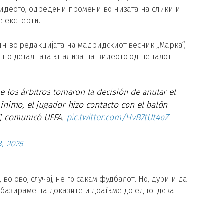
идеото, одредени промени во низата на слики и
е експерти.
ин во редакцијата на мадридскиот весник „Марка“,
 по деталната анализа на видеото од пеналот.
e los árbitros tomaron la decisión de anular el
ínimo, el jugador hizo contacto con el balón
", comunicó UEFA.
pic.twitter.com/HvB7tUt4oZ
, 2025
, во овој случај, не го сакам фудбалот. Но, дури и да
 базираме на доказите и доаѓаме до едно: дека