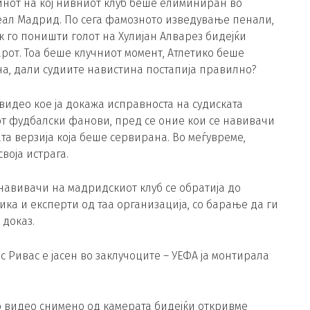
инот на кој нивниот клуб беше елиминиран во
ал Мадрид. По сега фамозното изведување пенали,
 го поништи голот на Хулијан Алварез бидејќи
рот. Тоа беше клучниот момент, Атлетико беше
на, дали судиите навистина постапија правилно?
видео кое ја докажа исправноста на судиската
ојот фудбалски фанови, пред се оние кои се навивачи
та верзија која беше сервирана. Во меѓувреме,
воја истрага.
навивачи на мадридскиот клуб се обратија до
ика и експерти од таа организација, со барање да ги
 доказ.
с Ривас е јасен во заклучоците – УЕФА ја монтирала
 видео снимено од камерата бидејќи откривме