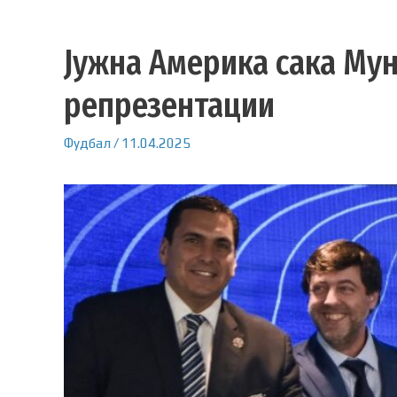
Јужна Америка сака Мун
репрезентации
Фудбал
/
11.04.2025