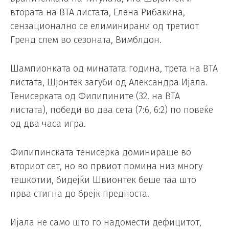
втората на ВТА листата, Елена Рибакина,
сензационално се елиминирани од третиот
Гренд слем во сезоната, Вимблдон.
Шампионката од минатата година, трета на ВТА
листата, Шјонтек загуби од Александра Ијала.
Тенисерката од Филипините (32. на ВТА
листата), победи во два сета (7:6, 6:2) по повеќе
од два часа игра.
Филипинската тенисерка доминираше во
вториот сет, но во првиот помина низ многу
тешкотии, бидејќи Швионтек беше таа што
прва стигна до брејк предноста.
Ијала не само што го надомести дефицитот,