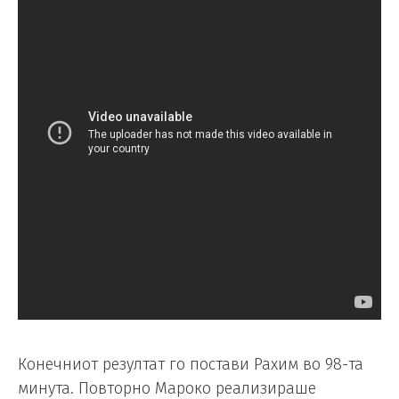
Конечниот резултат го постави Рахим во 98-та
минута. Повторно Мароко реализираше