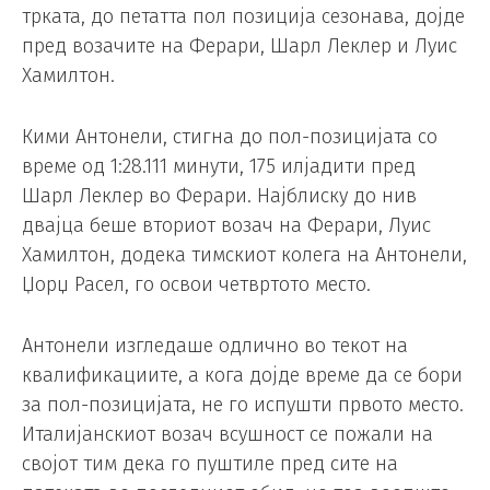
трката, до петатта пол позиција сезонава, дојде
пред возачите на Ферари, Шарл Леклер и Луис
Хамилтон.
Кими Антонели, стигна до пол-позицијата со
време од 1:28.111 минути, 175 илјадити пред
Шарл Леклер во Ферари. Најблиску до нив
двајца беше вториот возач на Ферари, Луис
Хамилтон, додека тимскиот колега на Антонели,
Џорџ Расел, го освои четвртото место.
Антонели изгледаше одлично во текот на
квалификациите, а кога дојде време да се бори
за пол-позицијата, не го испушти првото место.
Италијанскиот возач всушност се пожали на
својот тим дека го пуштиле пред сите на