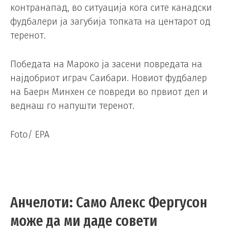
контранапад, во ситуација кога сите канадски
фудбалери ја загубија топката на центарот од
теренот.
Победата на Мароко ја засени повредата на
најдобриот играч Саибари. Новиот фудбалер
на Баерн Минхен се повреди во првиот дел и
веднаш го напушти теренот.
Foto/ EPA
Анчелоти: Само Алекс Фергусон
може да ми даде совети