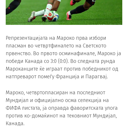
Репрезентацијата на Мароко прва избори
пласман во четвртфиналето на Светското
првенство. Во првото осминафинале, Мароко ја
победи Канада со 3:0 (0:0). Во следната рунда
Мароканците ќе играат против победникот од
натпреварот помеѓу Франција и Парагвај.
Мароко, четвртопласиран на последниот
Мундијал и официјално осма селекција на
ФИФА листата, ја оправда фаворитската улога
против ко-домаќинот на тековниот Мундијал,
Канада.