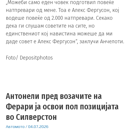
„Можеби само еден човек подготвил повеќе
натпревари од мене. Тоа е Алекс Фергусон, кој
водеше повеќе од 2.000 натпревари. Секако
дека ги слушам советите на сите, но
единствениот кој навистина можеше да ми
даде совет е Алекс Фергусон“, заклучи Анчелоти.
Foto/ Depositphotos
Антонели пред возачите на
Ферари ја освои пол позицијата
во Силверстон
Автомото
/
04.07.2026