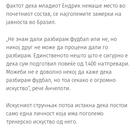
фактот дека младиот Ендрик немаше место во
почетниот состав, се најголемите замерки на
јавноста во Бразил.
„Не знам дали разбирам фудбал или не, но
никој друг не може да процени дали го
разбирам. Единственото нешто што е сигурно е
дека сум подготвил повеќе од 1.400 натпревари.
Можеби не е доволно некој да каже дека
разбирам фудбал, но тоа секако е огромно
искуство“, рече Анчелоти.
Искусниот стручњак потоа истакна дека постои
само една личност која има поголемо
тренерско искуство од него.