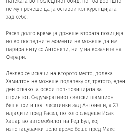
патеката во последниот обид, но тоа воопшто
не му пречеше да ја оставои конкуренцијата
зад себе.
Расел долго време ја држеше втората позиција,
но во последните моменти не можеше да им
парира ниту со Антонели, ниту на возачите на
Ферари.
Леклер се искачи на второто место, додека
Хамилтон не можеше подалеку од третото, еден
ден откако ја освои пол-позицијата за
спринтот. Седумкратниот светски шампион
беше три и пол десетинки зад Антонели, а 23
илјадити пред Расел, по кого следеше Исак
Хаџар во автомобилот на Ред Бул, кој
изненадувачки цело време беше пред Макс