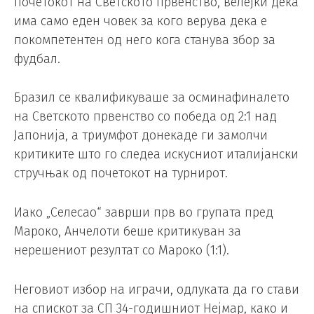
почетокот на Светското првенство, велејќи дека
има само еден човек за кого верува дека е
покомпетентен од него кога станува збор за
фудбал.
Бразил се квалификуваше за осминафиналето
на Светското првенство со победа од 2:1 над
Јапонија, а триумфот донекаде ги замолчи
критиките што го следеа искусниот италијански
стручњак од почетокот на турнирот.
Иако „Селесао“ заврши прв во групата пред
Мароко, Анчелоти беше критикуван за
нерешениот резултат со Мароко (1:1).
Неговиот избор на играчи, одлуката да го стави
на спискот за СП 34-годишниот Нејмар, како и