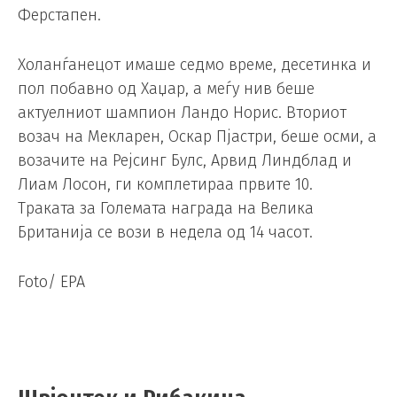
Ферстапен.
Холанѓанецот имаше седмо време, десетинка и
пол побавно од Хаџар, а меѓу нив беше
актуелниот шампион Ландо Норис. Вториот
возач на Мекларен, Оскар Пјастри, беше осми, а
возачите на Рејсинг Булс, Арвид Линдблад и
Лиам Лосон, ги комплетираа првите 10.
Траката за Големата награда на Велика
Британија се вози в недела од 14 часот.
Foto/ EPA