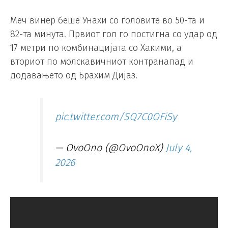
Меч винер беше Унахи со головите во 50-та и
82-та минута. Првиот гол го постигна со удар од
17 метри по комбинацијата со Хакими, а
вториот по молскавичниот контранапад и
додавањето од Брахим Дијаз.
pic.twitter.com/SQ7C0OFiSy
— OvoOno (@OvoOnoX)
July 4,
2026