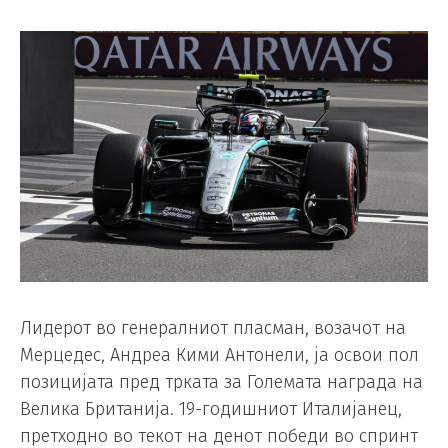
Лидерот во генералниот пласман, возачот на
Мерцедес, Андреа Кими Антонели, ја освои пол
позицијата пред трката за Големата награда на
Велика Британија. 19-годишниот Италијанец,
претходно во текот на денот победи во спринт