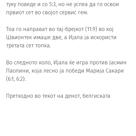
туку поведе и со 5:3, но не успеа да го освои
првиот сет во својот сервис гем.
Тоа го направат во тај-брејкот (11:9) во кој
Швионтек имаше две, а Ијала ја искористи
третата сет топка.
Во следното коло, Ијала ќе игра против Јасмин
Паолини, која лесно ја победи Марија Сакари
(6:1, 6:2).
Претходно во текот на денот, белгиската
тенисерка Елиз Мертенс се квалификуваше за
осминафиналето на Вимблдон, откако во
третото коло во Лондон ја победи
шампионката од 2022 година, Елена Рибакина