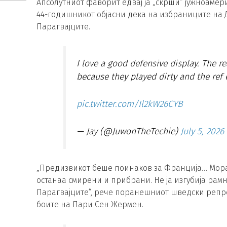
Апсолутниот фаворит едвај ја „скрши“ јужноамери
44-годишникот објасни дека на избраниците на 
Парагвајците.
I love a good defensive display. The 
because they played dirty and the ref
pic.twitter.com/Il2kW26CYB
— Jay (@JuwonTheTechie)
July 5, 2026
„Предизвикот беше поинаков за Франција… Мораа
останаа смирени и прибрани. Не ја изгубија рам
Парагвајците“, рече поранешниот шведски репре
боите на Пари Сен Жермен.