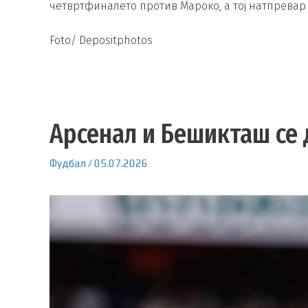
четвртфиналето против Мароко, а тој натпревар е
Foto/ Depositphotos
Арсенал и Бешикташ се 
Фудбал
/
05.07.2026