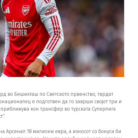
ард во Бешикташ по Светското првенство, тврдат
рнационалец е подготвен да го заврши својот три и
 приближува кон трансфер во турската Суперлига
“.
на Арсенал 18 милиони евра, а износот со бонуси би