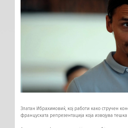
Златан Ибрахимовиќ, кој работи како стручен конс
француската репрезентација која извојува тешка 