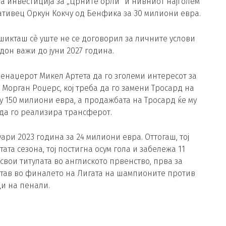
на инвестиција за „Црните орли“ и нивниот најголем
ативец Оркун Кокчу од Бенфика за 30 милиони евра.
шикташ сè уште не се договорил за личните услови
дон важи до јуни 2027 година.
енаџерот Микел Артета да го зголеми интересот за
, Морган Роџерс, кој треба да го замени Тросард на
у 150 милиони евра, а продажбата на Тросард ќе му
да го реализира трансферот.
ари 2023 година за 24 милиони евра. Оттогаш, тој
ата сезона, тој постигна осум гола и забележа 11
освои титулата во англиското првенство, прва за
остав во финалето на Лигата на шампионите против
и на пенали.