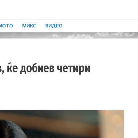
МОТО
МИКС
ВИДЕО
в, ќе добиев четири