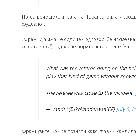
Потоа рече дека играта на Парагвај била и соодв
фудбалот.
„Франција имаше одличен одговор. Се насмевнаа
се одговори“, подвлече поранешниот напаѓач.
What was the referee doing on the fie
play that kind of game without showi
The referee was close to the incident.
— Vandi (@IkeVanderwaalCF)
July 5, 2
Французите, кои се познати како главни кандидат