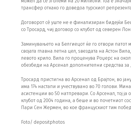
можел да се зголеми на 20 милиони. Тоа е значај
трансфер откако го доведоа турскиот репрезент
Договорот сè уште не е финализиран бидејќи Бе
со Тросард, чиј договор со клубот од северен Лон
Заминувањето на Белгиецот ќе го отвори патот м
својата главна летна цел, ѕвездата на Астон Вила
левото крило. Вила го проценува Роџерс на окол
обезбеди на Арсенал дополнителни средства за 
Тросард пристигна во Арсенал од Брајтон, во јану
има 174 настапи и учествувано во 70 голови. Минат
асистенции во 50 натпревари. Со Арсенал, тој ја 
клубот од 2004 година, а беше и во почетниот с
Пари Сен Жермен, во кое францускиот тим побед
Foto/ depositphotos