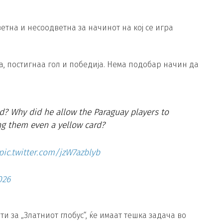
етна и несоодветна за начинот на кој се игра
, постигнаа гол и победија. Нема подобар начин да
ld? Why did he allow the Paraguay players to
ng them even a yellow card?
pic.twitter.com/jzW7azblyb
026
и за „Златниот глобус“, ќе имаат тешка задача во