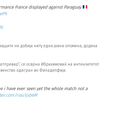
rmance France displayed against Paraguay
GePh
26
ајците не добија ниту една јавна опомена, додека
натпревар“, се осврна Ибрахимовиќ на интензитетот
венство одигран во Филаделфија.
e i have ever seen yet the whole match not a
tter.com/riau1jsb6M