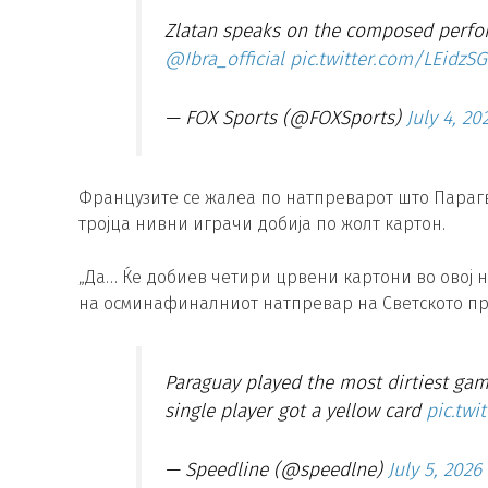
Zlatan speaks on the composed perfo
@Ibra_official
pic.twitter.com/LEidzS
— FOX Sports (@FOXSports)
July 4, 20
Французите се жалеа по натпреварот што Парагв
тројца нивни играчи добија по жолт картон.
„Да… Ќе добиев четири црвени картони во овој 
на осминафиналниот натпревар на Светското пр
Paraguay played the most dirtiest gam
single player got a yellow card
pic.twi
— Speedline (@speedlne)
July 5, 2026