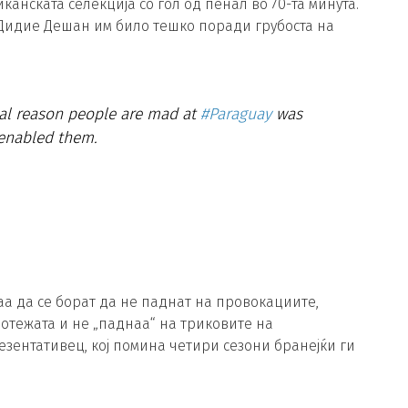
канската селекција со гол од пенал во 70-та минута.
Дидие Дешан им било тешко поради грубоста на
real reason people are mad at
#Paraguay
was
 enabled them.
 да се борат да не паднат на провокациите,
нотежата и не „паднаа“ на триковите на
зентативец, кој помина четири сезони бранејќи ги