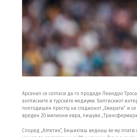
Арсенал се согласи да го продаде Леандро Трос
англиските и турските медиуми. Белгискиот инте
полгодишен престој на стадионот „Емирати“ и се
вреден 20 милиони евра, пишува „Трансфермаркт
Според „Атлетик“, Бешикташ веднаш ќе му плати 