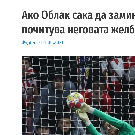
Ако Облак сака да замин
почитува неговата желб
Фудбал
/
01.06.2026