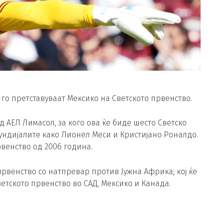
 го претставуваат Мексико на Светското првенство.
д АЕЛ Лимасол, за кого ова ќе биде шесто Светско
Мундијалите како Лионел Меси и Кристијано Роналдо.
венство од 2006 година.
рвенство со натпревар против Јужна Африка, кој ќе
Светското првенство во САД, Мексико и Канада.