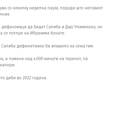
ва со неколку неделна пауза, поради што неговиот
лник.
 дефанзивци да бидат Салиба и Дајо Упамекано, но
да се потпре на Ибрахима Конате.
а Салиба дефинитивно би влијаело на секој тим.
а, и помина над 4.000 минути на теренот, па
напори.
то деби во 2022 година.