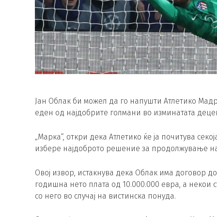
Јан Облак би можел да го напушти Атлетико Мадр
еден од најдобрите голмани во изминатата децени
„Марка“, откри дека Атлетико ќе ја почитува секо
избере најдоброто решение за продолжување на
Овој извор, истакнува дека Облак има договор до 
годишна нето плата од 10.000.000 евра, а некои 
со него во случај на вистинска понуда.