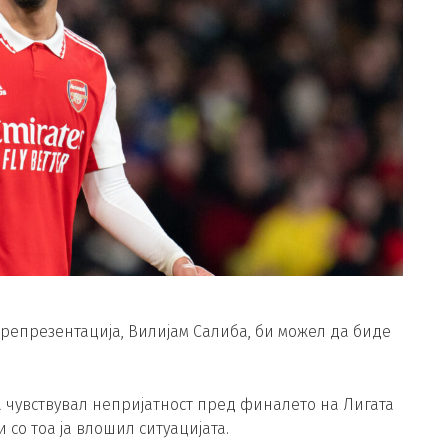
репрезентација, Вилијам Салиба, би можел да биде
 чувствувал непријатност пред финалето на Лигата
 со тоа ја влошил ситуацијата.