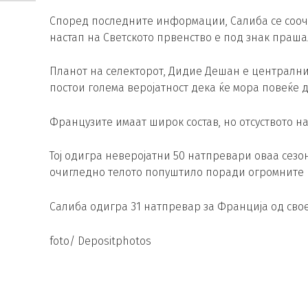
Според последните информации, Салиба се соочу
настап на Светското првенство е под знак праша
Планот на селекторот, Дидие Дешан е централни
постои голема веројатност дека ќе мора повеќе 
Французите имаат широк состав, но отсуството н
Тој одигра неверојатни 50 натпревари оваа сезон
очигледно телото попуштило поради огромните 
Салиба одигра 31 натпревар за Франција од свое
foto/ Depositphotos