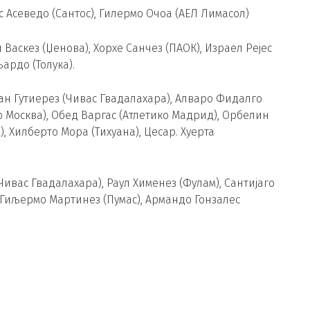
с Асеведо (Сантос), Гилермо Очоа (АЕЛ Лимасол)
Васкез (Џенова), Хорхе Санчез (ПАОК), Израел Рејес
љардо (Толука).
јан Гутиерез (Чивас Гвадалахара), Алваро Фидалго
мо Москва), Обед Варгас (Атлетико Мадрид), Орбелин
, Хилберто Мора (Тихуана), Цесар. Хуерта
Чивас Гвадалахара), Раул Хименез (Фулам), Сантијаго
, Гиљермо Мартинез (Пумас), Армандо Гонзалес