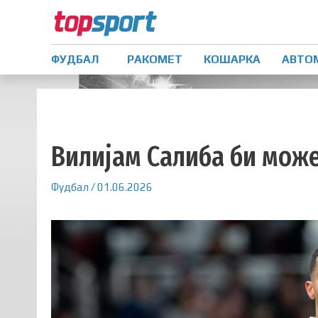
ФУДБАЛ
РАКОМЕТ
КОШАРКА
АВТО
Вилијам Салиба би може
Фудбал
/
01.06.2026