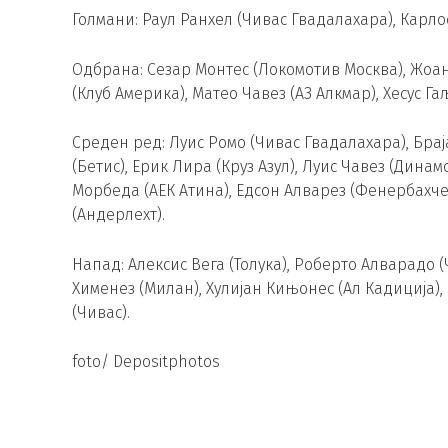
Голмани: Раул Ранхел (Чивас Гвадалахара), Карло
Одбрана: Сезар Монтес (Локомотив Москва), Жоан 
(Клуб Америка), Матео Чавез (АЗ Алкмар), Хесус Га
Среден ред: Луис Ромо (Чивас Гвадалахара), Бра
(Бетис), Ерик Лира (Круз Азул), Луис Чавез (Дина
Морбеда (АЕК Атина), Едсон Алварез (Фенербахче)
(Андерлехт).
Напад: Алексис Вега (Толука), Роберто Алварадо (
Хименез (Милан), Хулијан Кињонес (Ал Кадиција)
(Чивас).
foto/ Depositphotos