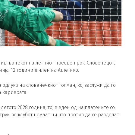
ид, во текот на летниот преоден рок. Словенецот,
ја, 12 години е член на Атлетико.
ја одлука на словенечкиот голман, кој заслужи да го
 кариерата.
летото 2028 година, тој е еден од најплатените со
струи во клубот немаат ништо против да се разделат