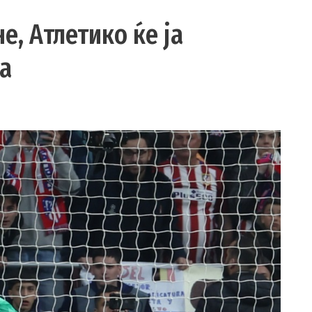
е, Атлетико ќе ја
а