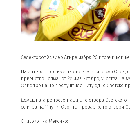
Селекторот Хавиер Агире избра 26 играчи кои ќе
Најинтересното име на листата е Гилермо Очоа, о
првенство. Голманот ќе има ист број учества на 
Овие тројца не пропуштиле ниту едно Светско пр
Домашната репрезентација го отвора Светското п
се игра на 11 јуни. Овој натпревар ќе го отвори 
Списокот на Мексико: