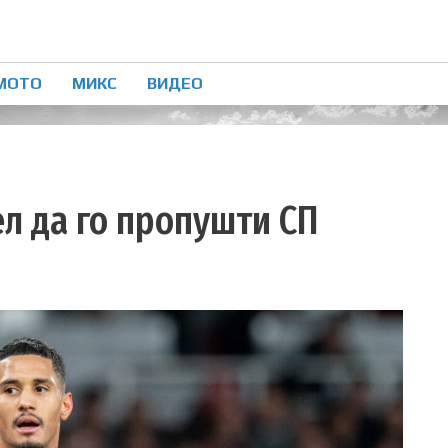
МОТО
МИКС
ВИДЕО
л да го пропушти СП