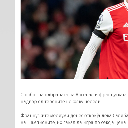
Столбот на одбраната на Арсенал и француската 
надвор од терените неколку недели.
Француските медиуми денес открија дека Салиба
на шампионите, но сакал да игра по секоја цена и