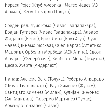
Израел Рејес (Клуб Америка), Матео Чавез (АЗ
Алкмар), Хесус Гаљардо (Толука).
Среден ред: Луис Ромо (Чивас Гвадалахара),
Брајан Гутиерез (Чивас Гвадалахара), Алваро
Фидалго (Бетис), Ерик Лира (Круз Азул), Луис
Чавез (Динамо Москва), Обед Варгас (Атлетико
Мадрид), Орбелин Морбеда (АЕК Атина), Едсон
Алварез (Фенербахче), Хилберто Мора (Тихуана),
Цесар. Хуерта (Андерлехт).
Напад: Алексис Вега (Толука), Роберто Алварадо
(Чивас Гвадалахара), Раул Хименез (Фулам),
Сантијаго Хименез (Милан), Хулијан Кињонес
(Ал Кадиција), Гиљермо Мартинез (Пумас),
Армандо Гонзалес (Чивас).