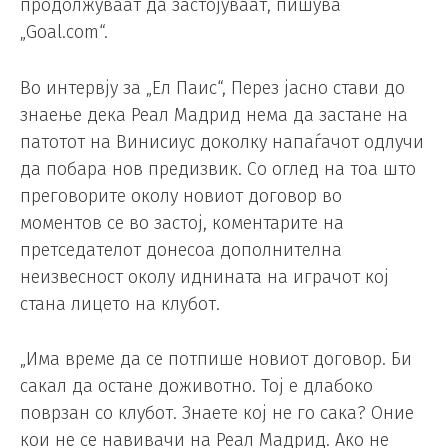
продолжуваат да застојуваат, пишува
„Goal.com“.
Во интервју за „Ел Паис“, Перез јасно стави до
знаење дека Реал Мадрид нема да застане на
патотот на Винисиус доколку напаѓачот одлучи
да побара нов предизвик. Со оглед на тоа што
преговорите околу новиот договор во
моментов се во застој, коментарите на
претседателот донесоа дополнителна
неизвесност околу иднината на играчот кој
стана лицето на клубот.
„Има време да се потпише новиот договор. Би
сакал да остане доживотно. Тој е длабоко
поврзан со клубот. Знаете кој не го сака? Оние
кои не се навивачи на Реал Мадрид. Ако не