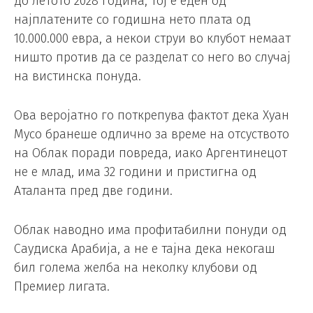
до летото 2028 година, тој е еден од
најплатените со годишна нето плата од
10.000.000 евра, а некои струи во клубот немаат
ништо против да се разделат со него во случај
на вистинска понуда.
Ова веројатно го поткрепува фактот дека Хуан
Мусо бранеше одлично за време на отсуството
на Облак поради повреда, иако Аргентинецот
не е млад, има 32 години и пристигна од
Аталанта пред две години.
Облак наводно има профитабилни понуди од
Саудиска Арабија, а не е тајна дека некогаш
бил голема желба на неколку клубови од
Премиер лигата.