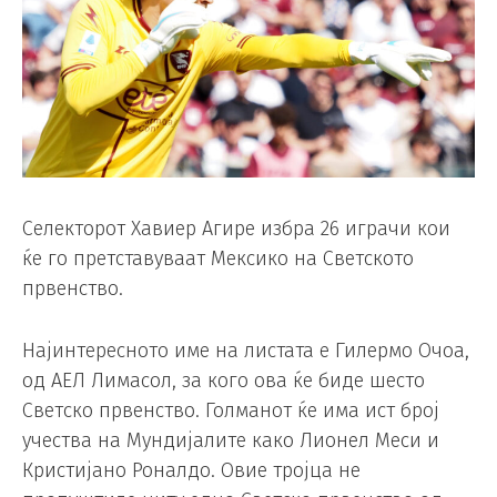
Селекторот Хавиер Агире избра 26 играчи кои
ќе го претставуваат Мексико на Светското
првенство.
Најинтересното име на листата е Гилермо Очоа,
од АЕЛ Лимасол, за кого ова ќе биде шесто
Светско првенство. Голманот ќе има ист број
учества на Мундијалите како Лионел Меси и
Кристијано Роналдо. Овие тројца не