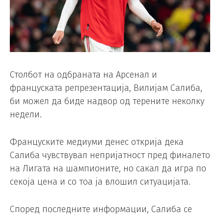
Столбот на одбраната на Арсенал и
француската репрезентација, Вилијам Салиба,
би можел да биде надвор од терените неколку
недели.
Француските медиуми денес открија дека
Салиба чувствувал непријатност пред финалето
на Лигата на шампионите, но сакал да игра по
секоја цена и со тоа ја влошил ситуацијата.
Според последните информации, Салиба се