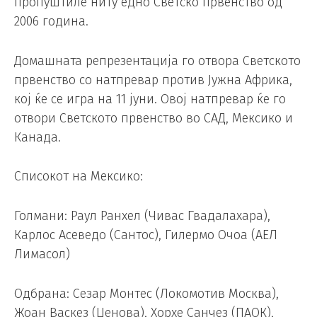
пропуштиле ниту едно Светско првенство од
2006 година.
Домашната репрезентација го отвора Светското
првенство со натпревар против Јужна Африка,
кој ќе се игра на 11 јуни. Овој натпревар ќе го
отвори Светското првенство во САД, Мексико и
Канада.
Списокот на Мексико:
Голмани: Раул Ранхел (Чивас Гвадалахара),
Карлос Асеведо (Сантос), Гилермо Очоа (АЕЛ
Лимасол)
Одбрана: Сезар Монтес (Локомотив Москва),
Жоан Васкез (Џенова), Хорхе Санчез (ПАОК),