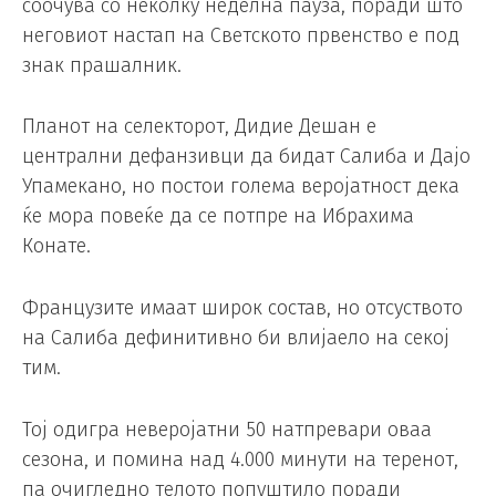
соочува со неколку неделна пауза, поради што
неговиот настап на Светското првенство е под
знак прашалник.
Планот на селекторот, Дидие Дешан е
централни дефанзивци да бидат Салиба и Дајо
Упамекано, но постои голема веројатност дека
ќе мора повеќе да се потпре на Ибрахима
Конате.
Французите имаат широк состав, но отсуството
на Салиба дефинитивно би влијаело на секој
тим.
Тој одигра неверојатни 50 натпревари оваа
сезона, и помина над 4.000 минути на теренот,
па очигледно телото попуштило поради