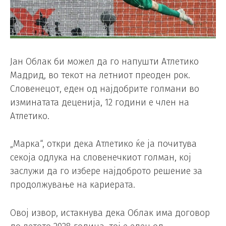
Јан Облак би можел да го напушти Атлетико
Мадрид, во текот на летниот преоден рок.
Словенецот, еден од најдобрите голмани во
изминатата деценија, 12 години е член на
Атлетико.
„Марка“, откри дека Атлетико ќе ја почитува
секоја одлука на словенечкиот голман, кој
заслужи да го избере најдоброто решение за
продолжување на кариерата.
Овој извор, истакнува дека Облак има договор