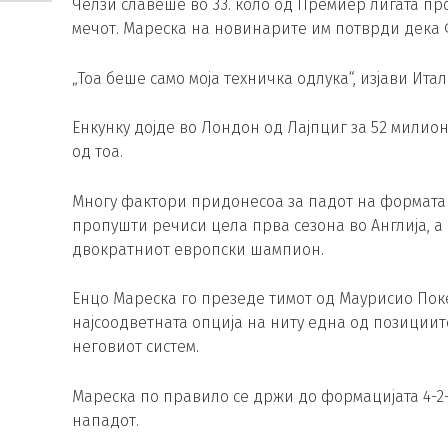
Челзи славеше во 33. коло од Премиер лигата п
мечот. Мареска на новинарите им потврди дека 
„Тоа беше само моја техничка одлука“, изјави Итал
Енкунку дојде во Лондон од Лајпциг за 52 милио
од тоа.
Многу фактори придонесоа за падот на формата н
пропушти речиси цела прва сезона во Англија, а
двократниот европски шампион.
Енцо Мареска го презеде тимот од Маурисио Поке
најсоодветната опција на ниту една од позиции
неговиот систем.
Мареска по правило се држи до формацијата 4-2-
нападот.