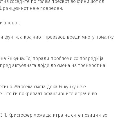
ротив соседите по голем пресврт во финишот од
Французинот не е повреден.
ијанецот.
ни фунти, а крајниот производ вреди многу помалку
а Енкунку. Тој поради проблеми со повреди ја
 пред актуелната дојде до смена на тренерот на
тино. Марсека смета дека Енкунку не е
те што ги покриваат офанзивните играчи во
3-1. Кристофер може да игра на сите позиции во