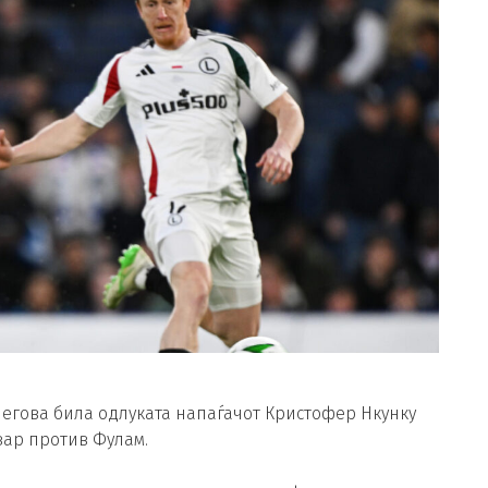
негова била одлуката напаѓачот Кристофер Нкунку
вар против Фулам.