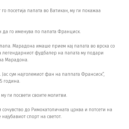
 го посетија папата во Ватикан, му ги покажаа
н да го именува по папата Франциск.
папа. Марадона имаше прием кај папата во врска со
га легендарниот фудбалер на папата му подари
 на Марадона.
. Јас сум најголемиот фан на паппата Франсиск“,
5 година.
му ги посвети своите молитви.
сочувство до Римокатоличката црква и потсети на
најубавиот спорт на светот.