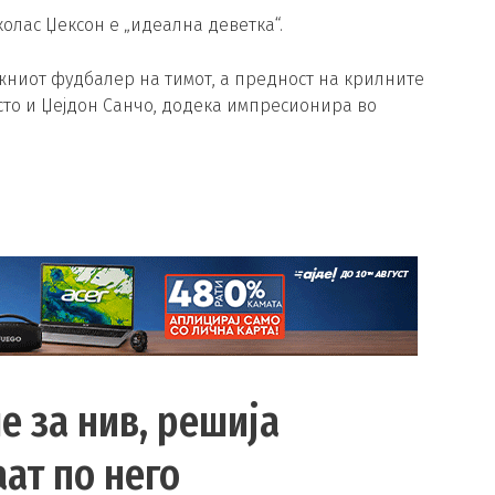
колас Џексон е „идеална деветка“.
жниот фудбалер на тимот, а предност на крилните
сто и Џејдон Санчо, додека импресионира во
е за нив, решија
ат по него