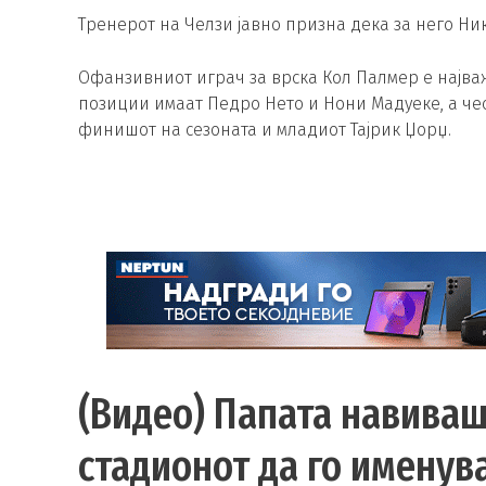
Тренерот на Челзи јавно призна дека за него Ни
Офанзивниот играч за врска Кол Палмер е најва
позиции имаат Педро Нето и Нони Мадуеке, а че
финишот на сезоната и младиот Тајрик Џорџ.
(Видео) Папата навиваш
стадионот да го именува