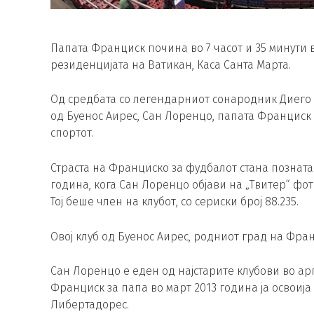
Папата Франциск почина во 7 часот и 35 минути 
резиденцијата на Ватикан, Каса Санта Марта.
Од средбата со легендарниот сонародник Диего 
од Буенос Аирес, Сан Лоренцо, папата Франциск
спортот.
Страста на Франциско за фудбалот стана позната
година, кога Сан Лоренцо објави на „Твитер“ фо
Тој беше член на клубот, со сериски број 88.235.
Овој клуб од Буенос Аирес, родниот град на Фран
Сан Лоренцо е еден од најстарите клубови во ар
Франциск за папа во март 2013 година ја освоија
Либертадорес.