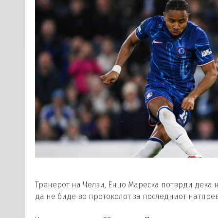
Тренерот на Челзи, Енцо Мареска потврди дека 
да не биде во протоколот за последниот натпре