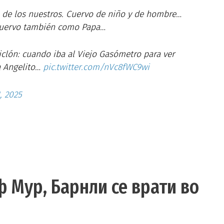
de los nuestros. Cuervo de niño y de hombre…
Cuervo también como Papa…
iclón: cuando iba al Viejo Gasómetro para ver
a Angelito…
pic.twitter.com/nVc8fWC9wi
1, 2025
ф Мур, Барнли се врати во