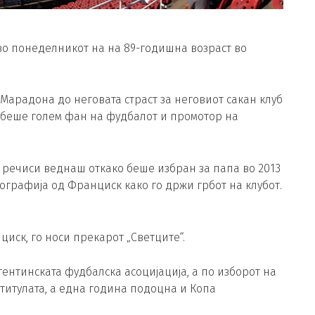
во понеделникот на на 89-годишна возраст во
Марадона до неговата страст за неговиот сакан клуб
 беше голем фан на фудбалот и промотор на
 речиси веднаш откако беше избран за папа во 2013
тографија од Франциск како го држи грбот на клубот.
циск, го носи прекарот „Светците“.
гентинската фудбалска асоцијација, а по изборот на
 титулата, а една година подоцна и Копа