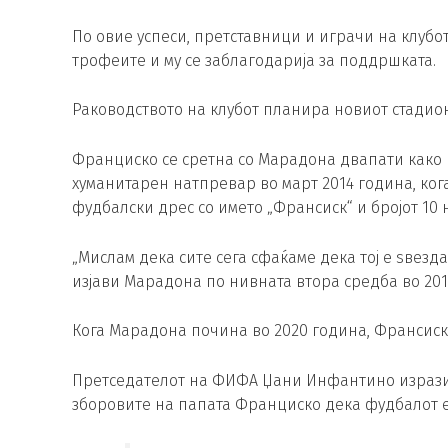
По овие успеси, претставници и играчи на клубот
трофеите и му се заблагодарија за поддршката.
Раководството на клубот планира новиот стадио
Франциско се сретна со Марадона двапати како 
хуманитарен натпревар во март 2014 година, ко
фудбалски дрес со името „Франсиск“ и бројот 10
„Мислам дека сите сега сфаќаме дека тој е ѕвезда
изјави Марадона по нивната втора средба во 201
Кога Марадона почина во 2020 година, Франсиск 
Претседателот на ФИФА Џани Инфантино изрази 
зборовите на папата Франциско дека фудбалот е 