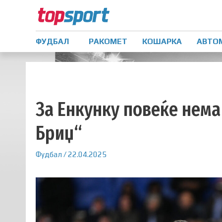
ФУДБАЛ
РАКОМЕТ
КОШАРКА
АВТО
За Енкунку повеќе нема
Бриџ“
Фудбал
/
22.04.2025