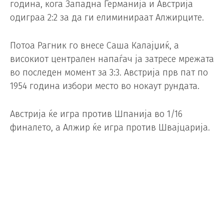
година, кога Западна Германија и Австрија
одиграа 2:2 за да ги елиминираат Алжирците.
Потоа Рагник го внесе Саша Калајџиќ, а
високиот централен напаѓач ја затресе мрежата
во последен момент за 3:3. Австрија прв пат по
1954 година избори место во нокаут рундата.
Австрија ќе игра против Шпанија во 1/16
финалето, а Алжир ќе игра против Швајцарија.