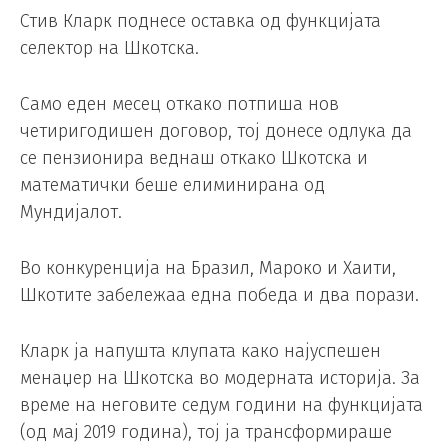
Стив Кларк поднесе оставка од функцијата
селектор на Шкотска.
Само еден месец откако потпиша нов
четиригодишен договор, тој донесе одлука да
се пензионира веднаш откако Шкотска и
математички беше елиминирана од
Мундијалот.
Во конкуренција на Бразил, Мароко и Хаити,
Шкотите забележаа една победа и два порази.
Кларк ја напушта клупата како најуспешен
менаџер на Шкотска во модерната историја. За
време на неговите седум години на функцијата
(од мај 2019 година), тој ја трансформираше