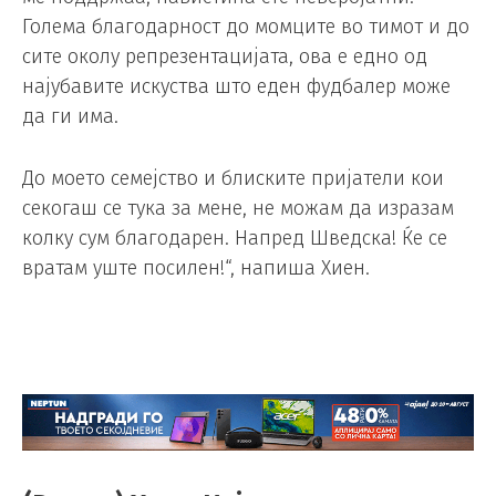
Голема благодарност до момците во тимот и до
сите околу репрезентацијата, ова е едно од
најубавите искуства што еден фудбалер може
да ги има.
До моето семејство и блиските пријатели кои
секогаш се тука за мене, не можам да изразам
колку сум благодарен. Напред Шведска! Ќе се
вратам уште посилен!“, напиша Хиен.