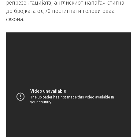
репрезентацијата, англискиот напаѓач стигна
до бројката од 70 постигнати голови оваа
сезона.