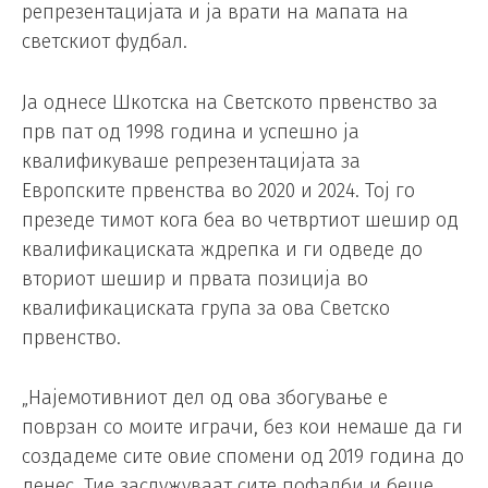
репрезентацијата и ја врати на мапата на
светскиот фудбал.
Ја однесе Шкотска на Светското првенство за
прв пат од 1998 година и успешно ја
квалификуваше репрезентацијата за
Европските првенства во 2020 и 2024. Тој го
презеде тимот кога беа во четвртиот шешир од
квалификациската ждрепка и ги одведе до
вториот шешир и првата позиција во
квалификациската група за ова Светско
првенство.
„Најемотивниот дел од ова збогување е
поврзан со моите играчи, без кои немаше да ги
создадеме сите овие спомени од 2019 година до
денес. Тие заслужуваат сите пофалби и беше