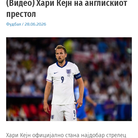
(Видео) Хари Кејн на англискиот
престол
Фудбал
/
28.06.2026
Хари Кејн официјално стана најдобар стрелец