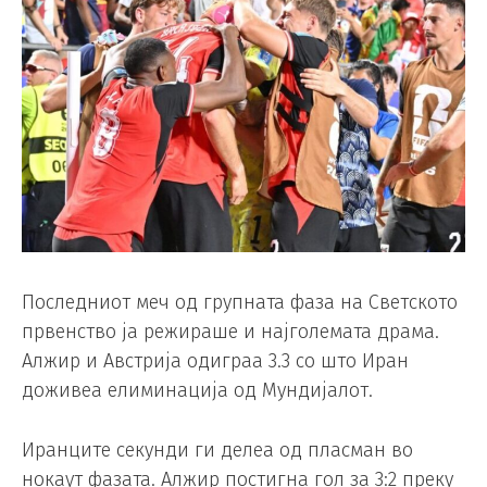
Последниот меч од групната фаза на Светското
првенство ја режираше и најголемата драма.
Алжир и Австрија одиграа 3.3 со што Иран
доживеа елиминација од Мундијалот.
Иранците секунди ги делеа од пласман во
нокаут фазата. Алжир постигна гол за 3:2 преку