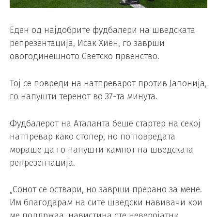
Еден од најдобрите фудбалери на шведската
репрезентација, Исак Хиен, го заврши
овогодинешното Светско првенство.
Тој се повреди на натпреварот против Јапонија,
го напушти теренот во 37-та минута.
Фудбалерот на Аталанта беше стартер на секој
натпревар како стопер, но по повредата
мораше да го напушти кампот на шведската
репрезентација.
„Сонот се оствари, но заврши прерано за мене.
Им благодарам на сите шведски навивачи кои
ме поддржаа, навистина сте неверојатни.