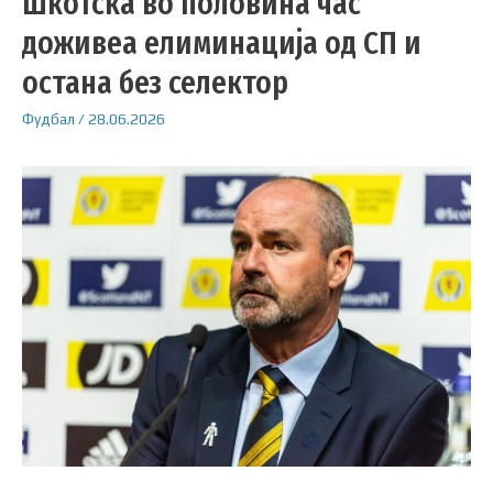
Шкотска во половина час
доживеа елиминација од СП и
остана без селектор
Фудбал
/
28.06.2026