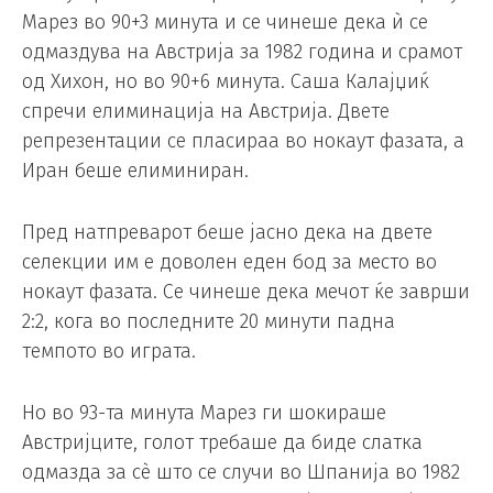
Марез во 90+3 минута и се чинеше дека ѝ се
одмаздува на Австрија за 1982 година и срамот
од Хихон, но во 90+6 минута. Саша Калајџиќ
спречи елиминација на Австрија. Двете
репрезентации се пласираа во нокаут фазата, а
Иран беше елиминиран.
Пред натпреварот беше јасно дека на двете
селекции им е доволен еден бод за место во
нокаут фазата. Се чинеше дека мечот ќе заврши
2:2, кога во последните 20 минути падна
темпото во играта.
Но во 93-та минута Марез ги шокираше
Австријците, голот требаше да биде слатка
одмазда за сè што се случи во Шпанија во 1982