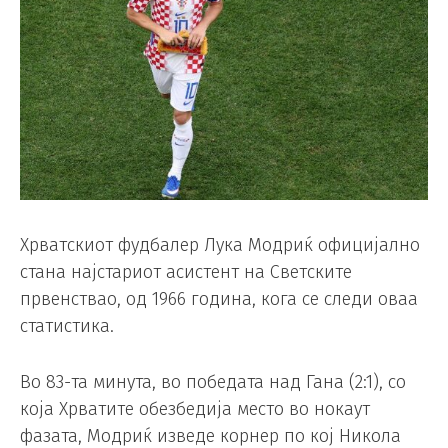
Хрватскиот фудбалер Лука Модриќ официјално
стана најстариот асистент на Светските
првенствао, од 1966 година, кога се следи оваа
статистика.
Во 83-та минута, во победата над Гана (2:1), со
која Хрватите обезбедија место во нокаут
фазата, Модриќ изведе корнер по кој Никола