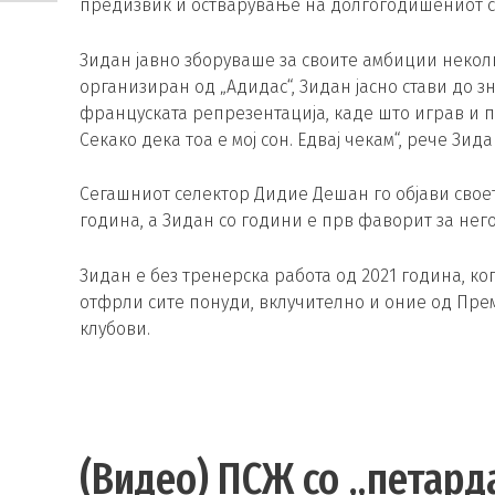
предизвик и остварување на долгогодишениот сон
Зидан јавно зборуваше за своите амбиции некол
организиран од „Адидас“, Зидан јасно стави до зн
француската репрезентација, каде што играв и по
Секако дека тоа е мој сон. Едвај чекам“, рече Зида
Сегашниот селектор Дидие Дешан го објави свое
година, а Зидан со години е прв фаворит за нег
Зидан е без тренерска работа од 2021 година, ко
отфрли сите понуди, вклучително и оние од Прем
клубови.
(Видео) ПСЖ со „петарда