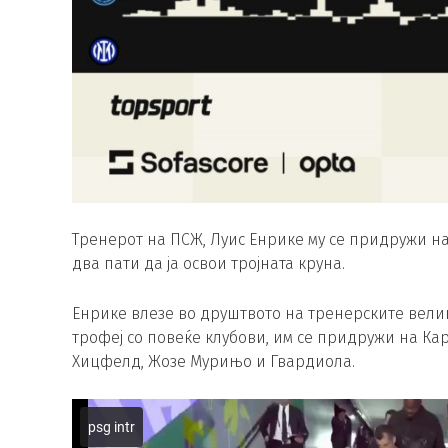
Тренерот на ПСЖ, Луис Енрике му се придружи на
два пати да ја освои тројната круна.
Енрике влезе во друштвото на тренерските вели
трофеј со повеќе клубови, им се придружи на Карл
Хицфелд, Жозе Мурињо и Гвардиола.