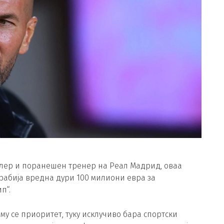
лер и поранешен тренер на Реал Мадрид, оваа
рабија вредна дури 100 милиони евра за
п“.
му се приоритет, туку исклучиво бара спортски