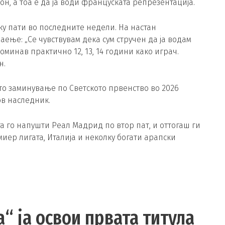
, а тоа е да ја води француската репрезентација.
ку пати во последните недели. На настан
аење: „Се чувствувам дека сум стручен да ја водам
минав практично 12, 13, 14 години како играч.
н.
то заминување по Светското првенство во 2026
ов наследник.
га го напушти Реал Мадрид по втор пат, и оттогаш ги
иер лигата, Италија и неколку богати арапски
“ ја освои првата титула