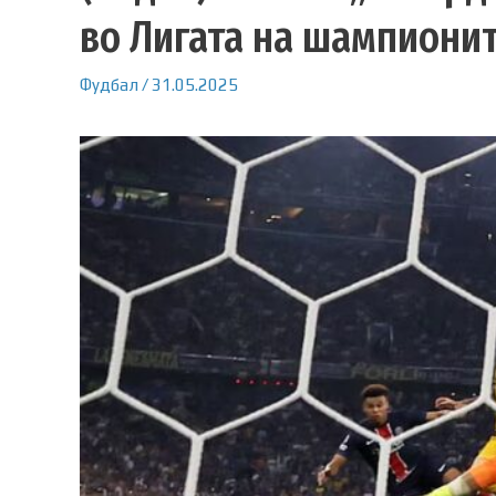
во Лигата на шампиони
Фудбал
/
31.05.2025