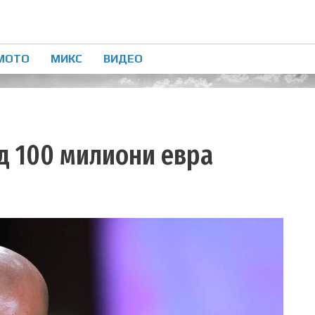
МОТО
МИКС
ВИДЕО
д 100 милиони евра