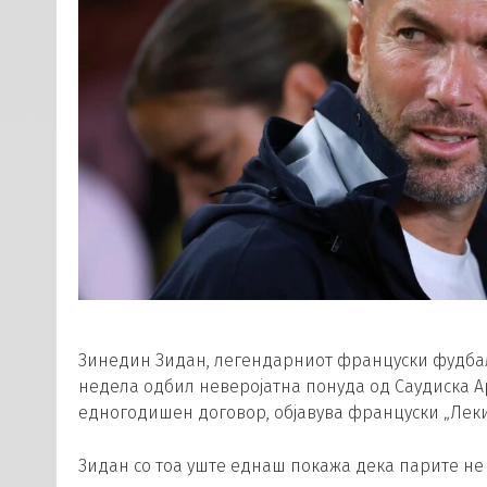
Зинедин Зидан, легендарниот француски фудба
недела одбил неверојатна понуда од Саудиска А
едногодишен договор, објавува француски „Леки
Зидан со тоа уште еднаш покажа дека парите не 