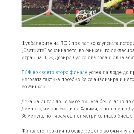
Фудбалерите на ПСЖ прв пат во клупската историј
„Светците“ во финалето, во Минхен, го декласираа
играч на ПСЖ, Дезире Дуе со два гола и една аси
ПСЖ во своето второ финале
успеа да дојде до п
неговата тактика посебно ќе се анализира и него
во Минхен.
Дека на Интер лошо му се пишува беше јасно по 
Димарко, им овозможи на Хакими, а потоа и на Д
36.минута, но Тирам од пет метри со глава биеше 
Финалето практично беше решено во 64.минута ког