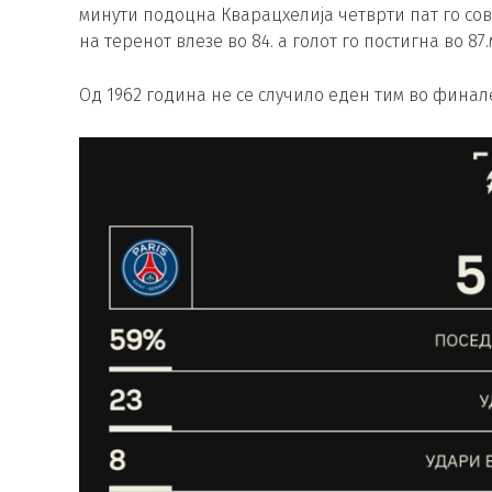
минути подоцна Кварацхелија четврти пат го совл
на теренот влезе во 84. а голот го постигна во 87
Од 1962 година не се случило еден тим во финале