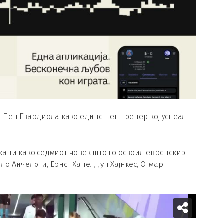
 Пеп Гвардиола како единствен тренер кој успеал
кани како седмиот човек што го освоил европскиот
о Анчелоти, Ернст Хапел, Јуп Хајнкес, Отмар