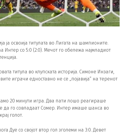
а ја освоија титулата во Лигата на шампионите.
 Интер со 5:0 (2:0). Мечот го обележа најмладиот
тенција.
рвата титула во клупската историја. Симоне Инзаги,
вите играчи едноставно не се „појавија“ на теренот
само 20 минути игра. Два пати лошо реагираше
уе да го совладаат Сомер. Интер имаше шанса во
крај голот.
а Дуе со својот втор гол зголеми на 3:0. Девет