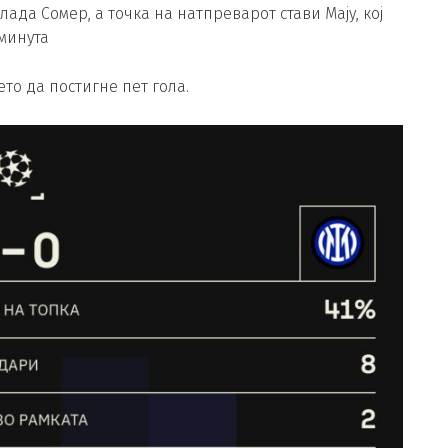
ада Сомер, а точка на натпреварот стави Мају, кој
.минута
то да постигне пет гола.