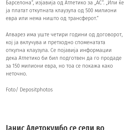
Барселона“, изјавија од Атлетико за „АС“. „Или ќе
ја платат откупната клаузула од 500 милиони
евра или нема ништо од трансферот.“
Алварез има уште четири години од договорот,
кој ја вклучува и претходно споменатата
откупна клаузула. Се појавија информации
дека Атлетико би бил подготвен да го продаде
за 150 милиони евра, но тоа се покажа како
неточно.
Foto/ Depositphotos
Јанис Адетокумбо се сели во