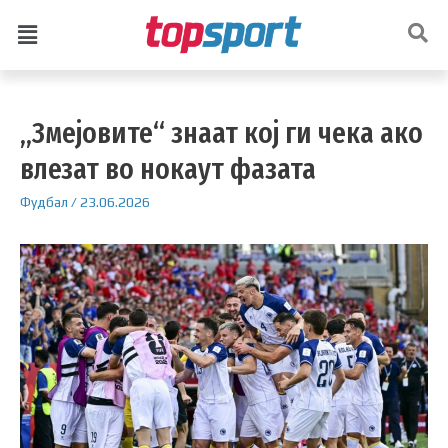
„Змејовите“ знаат кој ги чека ако
влезат во нокаут фазата
Фудбал
/
23.06.2026