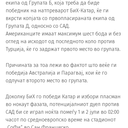
екипа од Групата Б, која треба да биде
победник на натпреварот БиХ-Катар, ќе ги
вкрсти копјата со првопласираната екипа од
Групата Д, односно со САД.
Американците имаат максимум шест бода и без
оглед на исходот од последното коло против
Турција, ќе го задржат првото место во групата.
Причината за тоа лежи во фактот што веќе ги
победија Австралија и Парагвај, кои ќе го
одлучат второто место во групата.
Доколку БиХ го победи Катар и избори пласман
во нокаут фазата, потенцијалниот дуел против
САД би се играл ноќта помеѓу 1 и 2 јули во 02:00
часот по средноевропско време на стадионот
„СоФи“ во Сан Франциско.