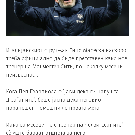
Италијанскиот стручњак Енцо Мареска наскоро
треба официјално да биде претставен како нов
тренер на Манчестер Сити, по неколку месеци
неизвесност.
Кога Пеп Гвардиола објави дека ги напушта
„Граѓаните“, беше јасно дека неговиот
поранешен помошник е првата мета.
Иако со месеци не е тренер на Челзи, „сините“
сè уште бараат отштета за него.