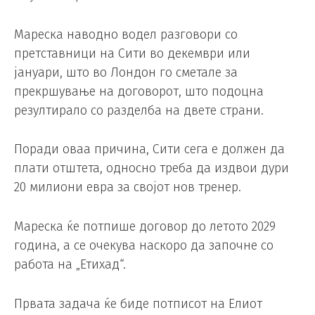
Мареска наводно водел разговори со
претставници на Сити во декември или
јануари, што во Лондон го сметале за
прекршување на договорот, што подоцна
резултирало со разделба на двете страни.
Поради оваа причина, Сити сега е должен да
плати отштета, односно треба да издвои дури
20 милиони евра за својот нов тренер.
Мареска ќе потпише договор до летото 2029
година, а се очекува наскоро да започне со
работа на „Етихад“.
Првата задача ќе биде потписот на Елиот