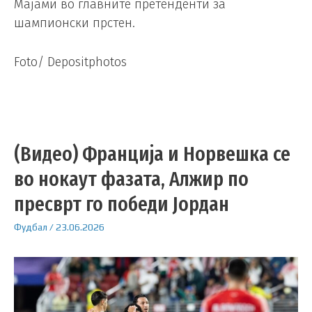
Мајами во главните претенденти за
шампионски прстен.
Foto/ Depositphotos
(Видео) Франција и Норвешка се
во нокаут фазата, Алжир по
пресврт го победи Јордан
Фудбал
/
23.06.2026