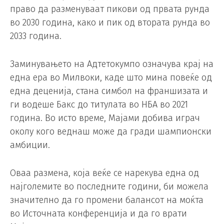
право да разменуваат пикови од првата рунда
во 2030 година, како и пик од втората рунда во
2033 година.
Заминувањето на Адтетокумпо означува крај на
една ера во Милвоки, каде што мина повеќе од
една деценија, стана симбол на франшизата и
ги водеше Бакс до титулата во НБА во 2021
година. Во исто време, Мајами добива играч
околу кого веднаш може да гради шампионски
амбиции.
Оваа размена, која веќе се нарекува една од
најголемите во последните години, би можела
значително да го промени балансот на моќта
во Источната конференција и да го врати