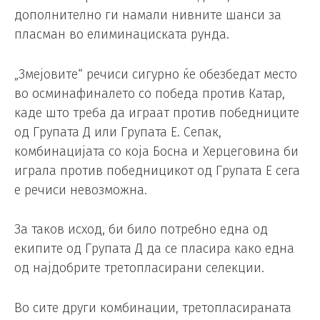
дополнително ги намали нивните шанси за
пласман во елиминациската рунда.
„Змејовите“ речиси сигурно ќе обезбедат место
во осминафиналето со победа против Катар,
каде што треба да играат против победниците
од Групата Д или Групата Е. Сепак,
комбинацијата со која Босна и Херцеговина би
играла против победницикот од Групата Е сега
е речиси невозможна.
За таков исход, би било потребно една од
екипите од Групата Д да се пласира како една
од најдобрите третопласирани селекции.
Во сите други комбинации, третопласираната