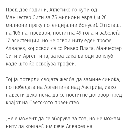
Пред две години, Атлетико го купи од
Манчестер Сити за 75 милиони евра ( и 20
милиони преку потенцијални бонуси). Оттогаш,
на 106 натпревари, постигна 49 гола и забелеѓа
17 асистенции, но не освои ниту еден трофеј.
Алварез, кој освои сè со Ривер Плата, Манчестер
Сити и Аргентина, затоа сака да оди во клуб
каде што ќе освојува трофеи.
Тој ја потврди својата желба да замине синоќа,
по победата на Аргентина над Австрија, иако
навести дека нема да се постигне договор пред
крајот на Светското првенство.
„Не е момент да се зборува за тоа, но не можам
ниту да кријам“, им рече Алварез на