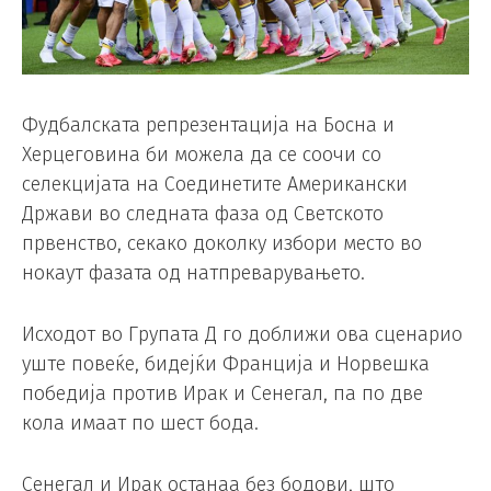
Фудбалската репрезентација на Босна и
Херцеговина би можела да се соочи со
селекцијата на Соединетите Американски
Држави во следната фаза од Светското
првенство, секако доколку избори место во
нокаут фазата од натпреварувањето.
Исходот во Групата Д го доближи ова сценарио
уште повеќе, бидејќи Франција и Норвешка
победија против Ирак и Сенегал, па по две
кола имаат по шест бода.
Сенегал и Ирак останаа без бодови, што