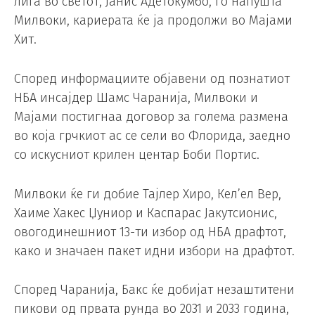
лига во светот, Јанис Адетокумбо, го напушта
Милвоки, кариерата ќе ја продолжи во Мајами
Хит.
Според информациите објавени од познатиот
НБА инсајдер Шамс Чаранија, Милвоки и
Мајами постигнаа договор за голема размена
во која грчкиот ас се сели во Флорида, заедно
со искусниот крилен центар Боби Портис.
Милвоки ќе ги добие Тајлер Хиро, Кел’ел Вер,
Хаиме Хакес Џуниор и Каспарас Јакутсионис,
овогодинешниот 13-ти избор од НБА драфтот,
како и значаен пакет идни избори на драфтот.
Според Чаранија, Бакс ќе добијат незаштитени
пикови од првата рунда во 2031 и 2033 година,