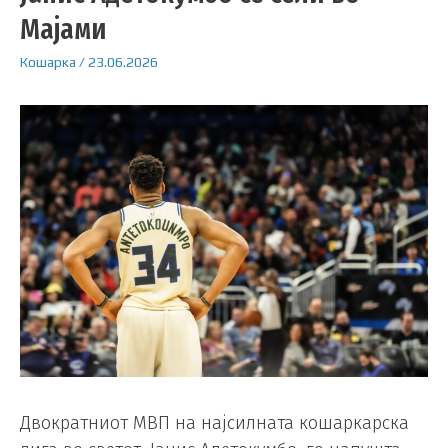
Мајами
Кошарка
/
23.06.2026
Двократниот МВП на најсилната кошаркарска