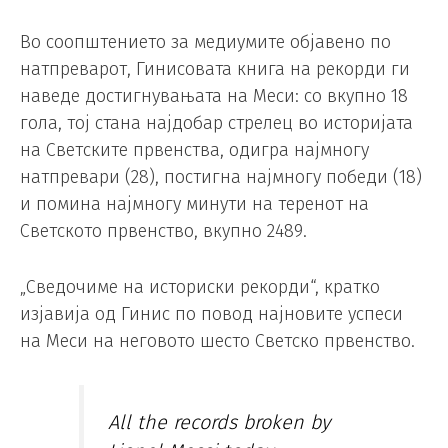
Во соопштението за медиумите објавено по
натпреварот, Гинисовата книга на рекорди ги
наведе достигнувањата на Меси: со вкупно 18
гола, тој стана најдобар стрелец во историјата
на Светските првенства, одигра најмногу
натпревари (28), постигна најмногу победи (18)
и помина најмногу минути на теренот на
Светското првенство, вкупно 2489.
„Сведочиме на историски рекорди“, кратко
изјавија од Гинис по повод најновите успеси
на Меси на неговото шесто Светско првенство.
All the records broken by