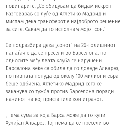
новинарите. „Се обидувам да бидам искрен.
Разговарав со луѓе од Атлетико Мадрид и
мислам дека трансферот е најдоброто решение
за сите. Сакам да го исполнам мојот сон.“
Се подразбира дека „сонот“ на 26-годишниот
напаѓач е да се пресели во Барселона, но
односите меѓу двата клуба се нарушени.
Барселона веќе се обиде да го доведе Алварез,
но нивната понуда од околу 100 милиони евра
беше одбиена. Атлетико Мадрид сега се
заканува со тужба против Барселона поради
начинот на кој пристапиле кон играчот.
„Нема сума за која Барса може да го купи
Хулијан Алварез. Тој нема да се пресели во