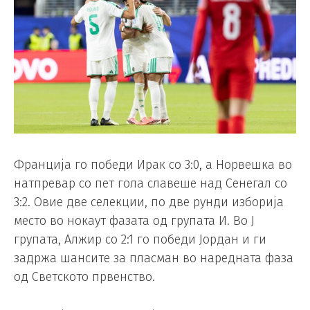
Франција го победи Ирак со 3:0, а Норвешка во
натпревар со пет гола славеше над Сенегал со
3:2. Овие две селекции, по две рунди изборија
место во нокаут фазата од групата И. Во Ј
групата, Алжир со 2:1 го победи Јордан и ги
задржа шансите за пласман во наредната фаза
од Светското првенство.