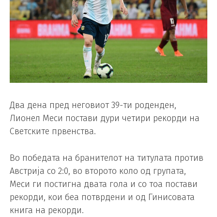
Два дена пред неговиот 39-ти роденден,
Лионел Меси постави дури четири рекорди на
Светските првенства.
Во победата на бранителот на титулата против
Австрија со 2:0, во второто коло од групата,
Меси ги постигна двата гола и со тоа постави
рекорди, кои беа потврдени и од Гинисовата
книга на рекорди.