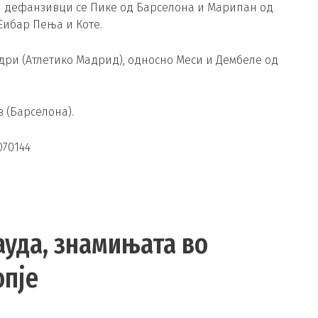
ни дефанзивци се Пике од Барселона и Марипан од
Еибар Пења и Коте.
одри (Атлетико Мадрид), односно Меси и Дембеле од
з (Барселона).
070144
ауда, знамињата во
опје