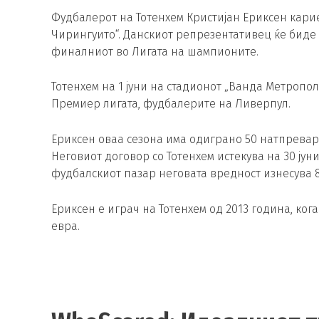
Фудбалерот на Тотенхем Кристијан Ериксен карие
Чирингуито“. Данскиот репрезентативец ќе биде
финалниот во Лигата на шампионите.
Тотенхем на 1 јуни на стадионот „Ванда Метропол
Премиер лигата, фудбалерите на Ливерпул.
Ериксен оваа сезона има одиграно 50 натпревари
Неговиот договор со Тотенхем истекува на 30 јун
фудбалскиот пазар неговата вредност изнесува 
Ериксен е играч на Тотенхем од 2013 година, кога
евра.