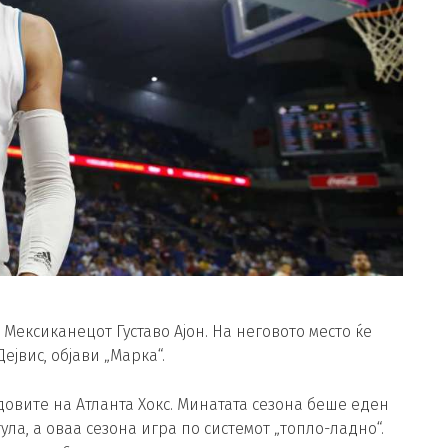
Мексиканецот Густаво Ајон. На неговото место ќе
јвис, објави „Марка“.
едовите на Атланта Хокс. Минатата сезона беше еден
ула, а оваа сезона игра по системот „топло-ладно“.