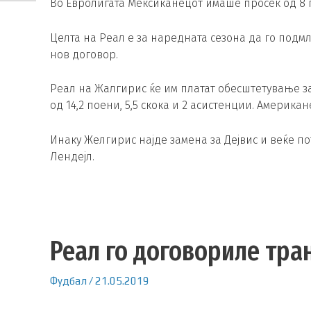
Во Евролигата Мексиканецот имаше просек од 8 п
Целта на Реал е за наредната сезона да го подм
нов договор.
Реал на Жалгирис ќе им платат обесштетување за 
од 14,2 поени, 5,5 скока и 2 асистенции. Америк
Инаку Желгирис најде замена за Дејвис и веќе п
Лендејл.
Реал го договориле тра
Фудбал
/
21.05.2019