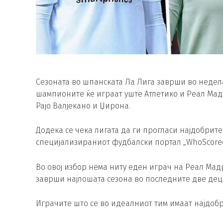
Сезоната во шпанската Ла Лига заврши во неделат
шампионите ќе играат уште Атлетико и Реал Мадри
Рајо Валјекано и Џирона.
Додека се чека лигата да ги прогласи најдобрите
специјализираниот фудбалски портал „WhoScored.c
Во овој избор нема ниту еден играч на Реал Мадр
заврши најлошата сезона во последните две дец
Играчите што се во идеалниот тим имаат најдобр