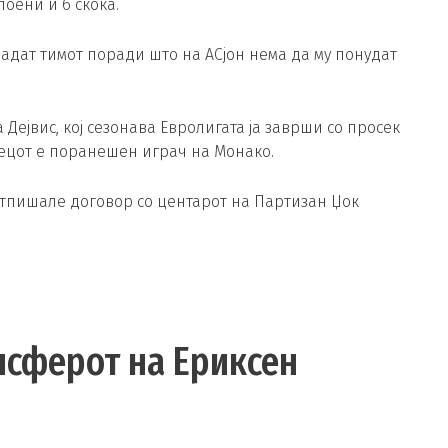
оени и 6 скока.
ладат тимот поради што на АСјон нема да му понудат
Дејвис, кој сезонава Евролигата ја заврши со просек
анецот е поранешен играч на Монако.
отпишале договор со центарот на Партизан Џок
нсферот на Ериксен