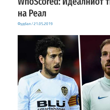
WhoScored: Идеалниот т
на Реал
Фудбал
/
21.05.2019