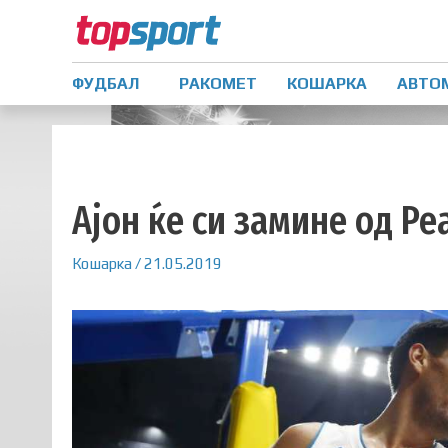
ФУДБАЛ
РАКОМЕТ
КОШАРКА
АВТО
Ајон ќе си замине од Ре
Кошарка
/
21.05.2019