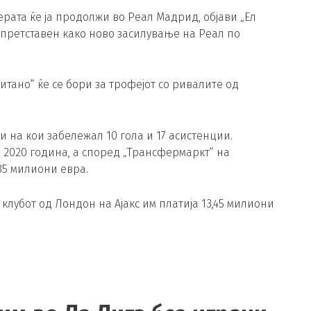
рата ќе ја продолжи во Реал Мадрид, објави „Ел
 претставен како ново засилување на Реал по
итано“ ќе се бори за трофејот со ривалите од
 на кои забележал 10 гола и 17 асистенции.
и 2020 година, а според „Трансфермаркт“ на
85 милиони евра.
 клубот од Лондон на Ајакс им платија 13,45 милиони