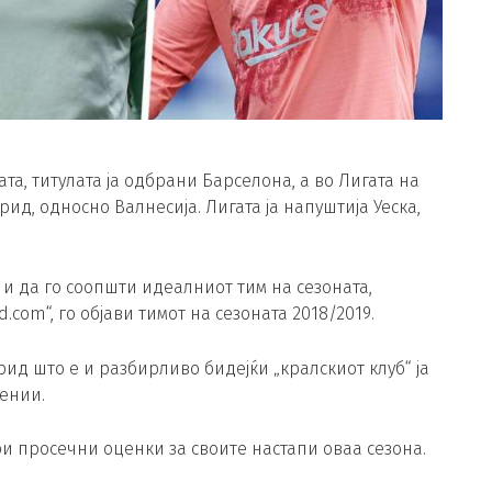
а, титулата ја одбрани Барселона, а во Лигата на
д, односно Валнесија. Лигата ја напуштија Уеска,
 и да го соопшти идеалниот тим на сезоната,
om“, го објави тимот на сезоната 2018/2019.
ид што е и разбирливо бидејќи „кралскиот клуб“ ја
ении.
и просечни оценки за своите настапи оваа сезона.