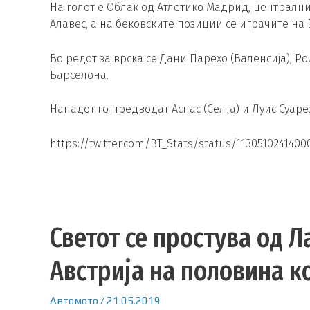
На голот е Облак од Атлетико Мадрид, централ
Алавес, а на бековските позиции се играчите на 
Во редот за врска се Дани Парехо (Валенсија), Р
Барселона.
Нападот го предводат Аспас (Селта) и Луис Суаре
https://twitter.com/BT_Stats/status/1130510241400
Светот се простува од Л
Австрија на половина к
Автомото
/
21.05.2019