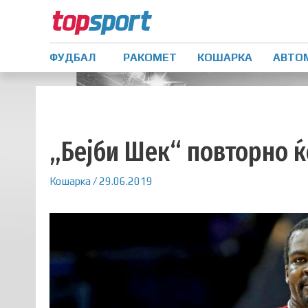
ФУДБАЛ
РАКОМЕТ
КОШАРКА
АВТО
„Бејби Шек“ повторно ќ
Кошарка
/
29.06.2019