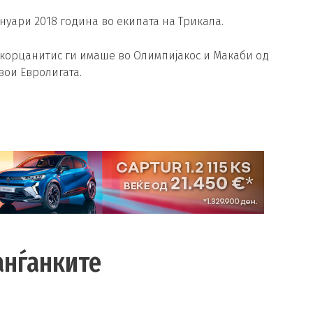
нуари 2018 година во екипата на Трикала.
Скорцанитис ги имаше во Олимпијакос и Макаби од
свои Евролигата.
анѓанките