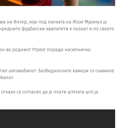
ја на Интер, која под палката на Жозе Мурињо ја
онредните фудбалски квалитети е познат и по своето
сен во родниот Утрехт поради насилничко
штил автомобилот. Безбедносните камери го снимиле
обилот.
ткако се согласил да ја плати штетата што ја