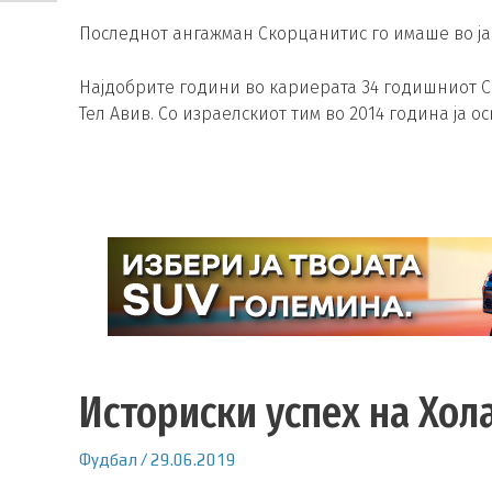
Последнот ангажман Скорцанитис го имаше во ја
Најдобрите години во кариерата 34 годишниот 
Тел Авив. Со израелскиот тим во 2014 година ја о
Историски успех на Хол
Фудбал
/
29.06.2019