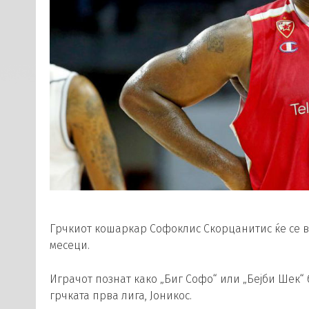
Грчкиот кошаркар Софоклис Скорцанитис ќе се в
месеци.
Играчот познат како „Биг Софо“ или „Бејби Шек“
грчката прва лига, Јоникос.