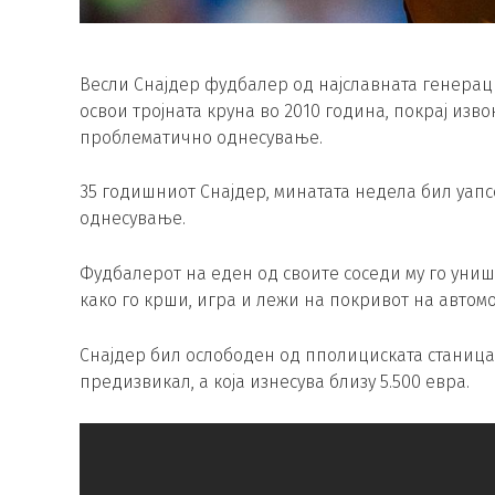
Весли Снајдер фудбалер од најславната генераци
освои тројната круна во 2010 година, покрај изв
проблематично однесување.
35 годишниот Снајдер, минатата недела бил уап
однесување.
Фудбалерот на еден од своите соседи му го уни
како го крши, игра и лежи на покривот на автом
Снајдер бил ослободен од пполициската станица о
предизвикал, а која изнесува близу 5.500 евра.