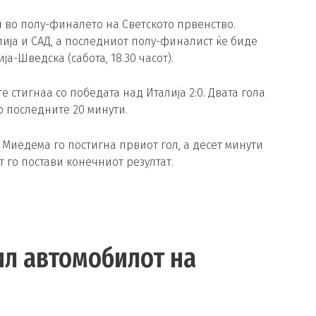
 во полу-финалето на Светското првенство.
лија и САД, а последниот полу-финалист ќе биде
-Шведска (сабота, 18.30 часот).
 стигнаа со победата над Италија 2:0. Двата гола
о последните 20 минути.
 Миедема го постигна првиот гол, а десет минути
 го постави конечниот резултат.
ил автомобилот на