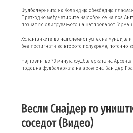
Фудбалерикита на Холандија обезбедија пласман
Претходно меѓу четирите најдобри се најдоа Анг
познат по одигрувањето на натпреварот Германија
Холанѓанките до најголемиот успех на мундијалите
беа постигнати во второто полувреме, поточно в
Најпрвин, во 70 минута фудбалерката на Арсенал
подоцна фудбалерката на арселона Ван дер Грат
Весли Снајдер го уништ
соседот (Видео)