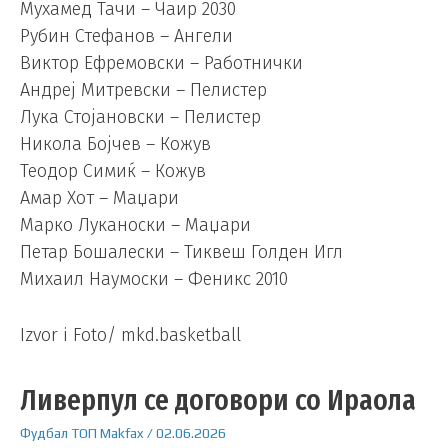
Мухамед Тачи – Чаир 2030
Рубин Стефанов – Ангели
Виктор Ефремовски – Работнички
Андреј Митревски – Пелистер
Лука Стојановски – Пелистер
Никола Бојчев – Кожув
Теодор Симиќ – Кожув
Амар Хот – Маџари
Марко Луканоски – Маџари
Петар Бошалески – Тиквеш Голден Игл
Михаил Наумоски – Феникс 2010
Izvor i Foto/ mkd.basketball
Ливерпул се договори со Ираола
Фудбал
ТОП
Makfax
/
02.06.2026