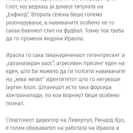
Слот, кој веднаш ја донесе титулата на
„Енфилд“. Втората сезона беше големо
разочарување, а навивачите особено не го
сакаа бавниот стил на фудбал. Токму тоа треба
да го промени Андони Ираола.
Ираола го сака таканаречениот гегенпресинг и
„организиран хаос“, агресивен пресинг еден на
еден, што би можело да ги потсети навивачите
на „хеви метал“ идентитетот што го негуваше
Јирген Клоп. Шпанецот исто така форсира
контранапади, по кои Борнмут беше особено
познат.
Спортскиот директор на Ливерпул, Ричард Хјуз,
е голем обожавател на работата на Ираола и