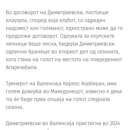
Во договорот на Димитриевски, постоеше
клаузула, според која клубот, со одреден
надомест кон голманот, еднострано може да го
продолжи договорот. Одлуката за клупските
челници беше лесна, бидејќи Димитриевски
одлично бранеше во вториот дел од сезоната,
кога стана на голот на местото на повредениот
Агирезабала.
Тренерот на Валенсија Карлос Корберан, има
голем доверба во Македонецот, извесно е дека
тој ќе биде прва опција на голот следната
сезона.
Димитриевски во Валенсија пристигна во 2024