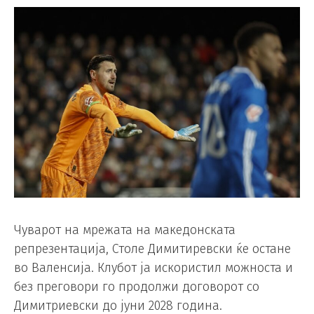
Чуварот на мрежата на македонската
репрезентација, Столе Димитиревски ќе остане
во Валенсија. Клубот ја искористил можноста и
без преговори го продолжи договорот со
Димитриевски до јуни 2028 година.