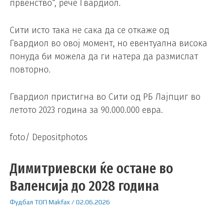
првенство“, рече Гвардиол.
Сити исто така не сака да се откаже од
Гвардиол во овој момент, но евентуална висока
понуда би можела да ги натера да размислат
повторно.
Гвардиол пристигна во Сити од РБ Лајпциг во
летото 2023 година за 90.000.000 евра.
foto/ Depositphotos
Димитриевски ќе остане во
Валенсија до 2028 година
Фудбал
ТОП
Makfax
/
02.06.2026