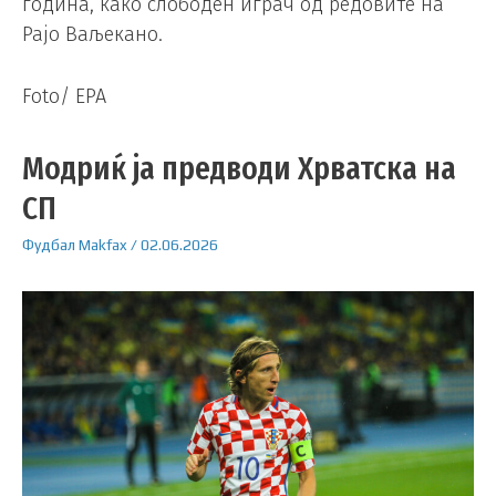
година, како слободен играч од редовите на
Рајо Ваљекано.
Foto/ EPA
Модриќ ја предводи Хрватска на
СП
Фудбал
Makfax
/
02.06.2026