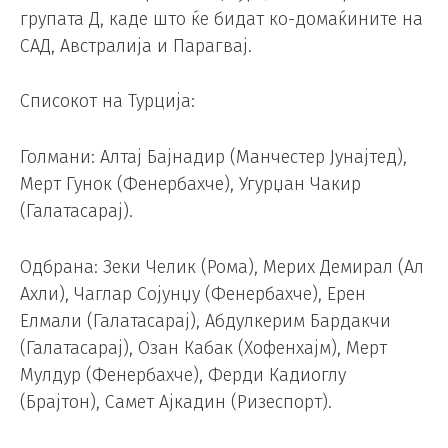
групата Д, каде што ќе бидат ко-домаќините на
САД, Австралија и Парагвај.
Списокот на Турција:
Голмани: Алтај Бајнадир (Манчестер Јунајтед),
Мерт Гунок (Фенербахче), Угурџан Чакир
(Галатасарај).
Одбрана: Зеки Челик (Рома), Мерих Демирал (Ал
Ахли), Чаглар Сојунџу (Фенербахче), Ерен
Елмали (Галатасарај), Абдулкерим Бардакчи
(Галатасарај), Озан Кабак (Хофенхајм), Мерт
Мулдур (Фенербахче), Ферди Кадиоглу
(Брајтон), Самет Ајкадин (Ризеспорт).