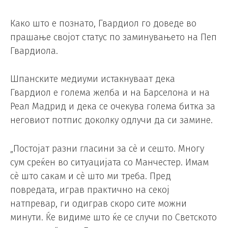
Како што е познато, Гвардиол го доведе во
прашање својот статус по заминувањето на Пеп
Гвардиола.
Шпанските медиуми истакнуваат дека
Гвардиол е голема желба и на Барселона и на
Реал Мадрид и дека се очекува голема битка за
неговиот потпис доколку одлучи да си замине.
„Постојат разни гласини за сè и сешто. Многу
сум среќен во ситуацијата со Манчестер. Имам
сè што сакам и сè што ми треба. Пред
повредата, играв практично на секој
натпревар, ги одиграв скоро сите можни
минути. Ќе видиме што ќе се случи по Светското