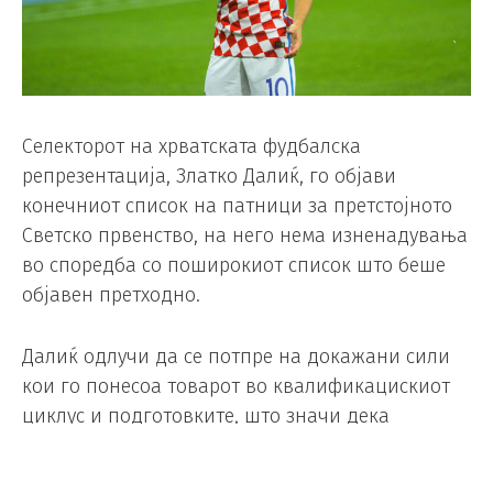
Селекторот на хрватската фудбалска
репрезентација, Златко Далиќ, го објави
конечниот список на патници за претстојното
Светско првенство, на него нема изненадувања
во споредба со поширокиот список што беше
објавен претходно.
Далиќ одлучи да се потпре на докажани сили
кои го понесоа товарот во квалификацискиот
циклус и подготовките, што значи дека
Хрватска патува на Мундијалот во својот
најсилен состав.