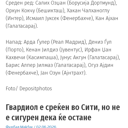
Среден ред: Салих Озџан (Борусија Дортмунд),
Оркун Кокчу (Бешикташ), Хакан Чалханоглу
(Интер), Исмаил Јуксек (Фенербахче), Кан Ајхан
(Галатасарај).
Напад: Арда Ѓулер (Реал Мадрид), Дениз Ѓул
(Порто), Кенан Јилдиз (Јувентус), Ирфан Џан
Кахвечи (Касимпаша), Јунус Акгун (Галатасарај),
Барис Алпер Јилмаз (Галатасарај), Огуз Ајдин
(Фенербахче), Јан Озун (Ајнтрахт).
Foto/ Depositphotos
Гвардиол е среќен во Сити, но не
е сигурен дека ќе остане
Фудбал
Makfax
/
02.06.2026