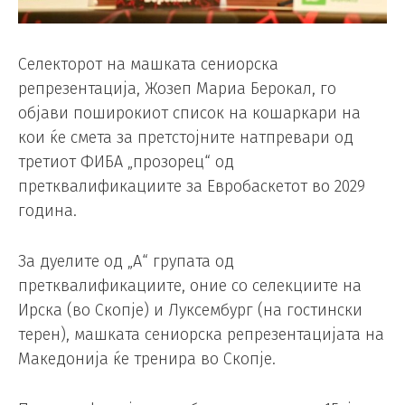
Селекторот на машката сениорска
репрезентација, Жозеп Мариа Берокал, го
објави поширокиот список на кошаркари на
кои ќе смета за претстојните натпревари од
третиот ФИБА „прозорец“ од
претквалификациите за Евробаскетот во 2029
година.
За дуелите од „А“ групата од
претквалификациите, оние со селекциите на
Ирска (во Скопје) и Луксембург (на гостински
терен), машката сениорска репрезентацијата на
Македонија ќе тренира во Скопје.