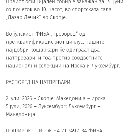
Првиот официјален собир е закажан за 15. јуни,
со почеток во 10. часот, во спортската сала
„Лазар Лечиќ“ во Скопје.
Во јулскиот ФИБА „прозорец“ од
претквалификацискиот циклус, нашите
најдобри кошаркари ќе одиграат два
натпревари, и тоа против соодветните
национални селекции на Ирска и Луксембург.
РАСПОРЕД НА НАТПРЕВАРИ
2.јули, 2026 – Скопје: Македонија – Ирска
5.јули, 2026 – Луксембург: Луксембург –
Македонија
ПОШИРОК СПИСОК НА ИГРАЧИ ЗА ФИБА