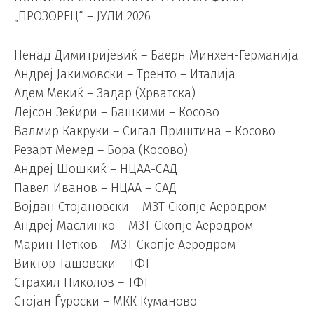
„ПРОЗОРЕЦ“ – ЈУЛИ 2026
Ненад Димитријевиќ – Баерн Минхен-Германија
Андреј Јакимовски – Тренто – Италија
Адем Мекиќ – Задар (Хрватска)
Лејсон Зеќири – Башкими – Косово
Валмир Какруки – Сигал Приштина – Косово
Резарт Мемед – Бора (Косово)
Андреј Шошкиќ – НЦАА-САД
Павел Иванов – НЦАА – САД
Војдан Стојановски – МЗТ Скопје Аеродром
Андреј Маслинко – МЗТ Скопје Аеродром
Марин Петков – МЗТ Скопје Аеродром
Виктор Ташовски – ТФТ
Страхил Николов – ТФТ
Стојан Ѓуроски – МКК Куманово