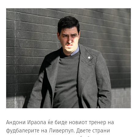
Андони Ираола ќе биде новиот тренер на
фудбалерите на Ливерпул. Двете страни