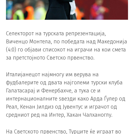
Селекторот на турската репрезентација,
Виченцо Монтела, по победата над Македонија
(4:0) го објави списокот на играчи на кои смета
за претстојното Светско првенство.
Италијанецот најмногу им верува на
фудбалерите од двата најголеми турски клуба
Галатасарај и Фенербахче, а тука се и
интернационалните ѕвезди како Арда Ѓулер од
Реал, Кенан Јилдиз од Јувентус и играчот од
средниот ред на Интер, Хакан Чалханоглу.
На Светското првенство, Турците ќе играат во