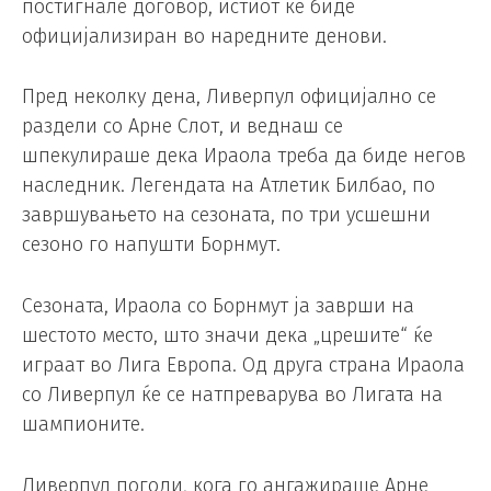
постигнале договор, истиот ќе биде
официјализиран во наредните денови.
Пред неколку дена, Ливерпул официјално се
раздели со Арне Слот, и веднаш се
шпекулираше дека Ираола треба да биде негов
наследник. Легендата на Атлетик Билбао, по
завршувањето на сезоната, по три усшешни
сезоно го напушти Борнмут.
Сезоната, Ираола со Борнмут ја заврши на
шестото место, што значи дека „црешите“ ќе
играат во Лига Европа. Од друга страна Ираола
со Ливерпул ќе се натпреварува во Лигата на
шампионите.
Ливерпул погоди, кога го ангажираше Арне