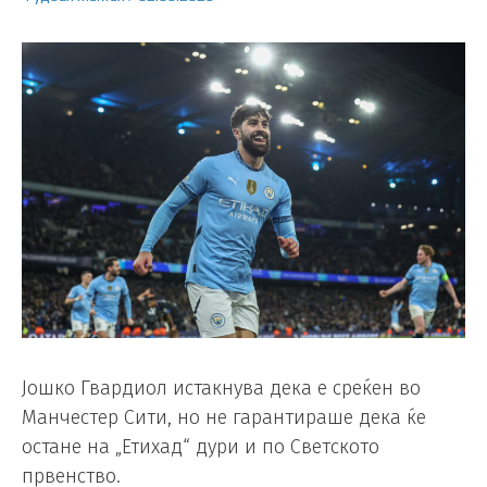
Јошко Гвардиол истакнува дека е среќен во
Манчестер Сити, но не гарантираше дека ќе
остане на „Етихад“ дури и по Светското
првенство.