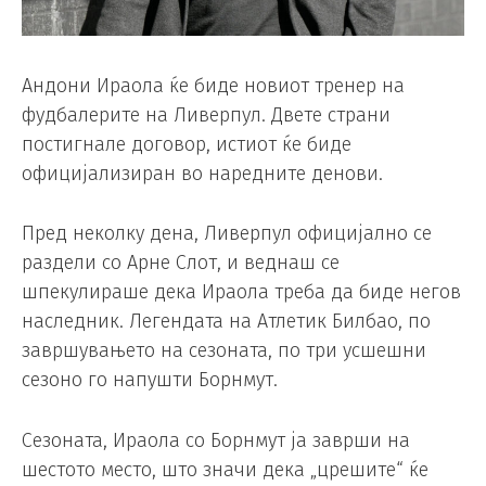
Андони Ираола ќе биде новиот тренер на
фудбалерите на Ливерпул. Двете страни
постигнале договор, истиот ќе биде
официјализиран во наредните денови.
Пред неколку дена, Ливерпул официјално се
раздели со Арне Слот, и веднаш се
шпекулираше дека Ираола треба да биде негов
наследник. Легендата на Атлетик Билбао, по
завршувањето на сезоната, по три усшешни
сезоно го напушти Борнмут.
Сезоната, Ираола со Борнмут ја заврши на
шестото место, што значи дека „црешите“ ќе