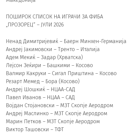
Македонија
ПОШИРОК СПИСОК НА ИГРАЧИ ЗА ФИБА
„ПРОЗОРЕЦ“ – ЈУЛИ 2026
Ненад Димитријевиќ – Баерн Минхен-Германија
Андреј Јакимовски – Тренто – Италија
Адем Мекиќ – Задар (Хрватска)
Лејсон Зеќири – Башкими – Косово
Валмир Какруки – Сигал Приштина – Косово
Резарт Мемед – Бора (Косово)
Андреј Шошкиќ – НЦАА-САД
Павел Иванов – НЦАА – САД
Војдан Стојановски – МЗТ Скопје Аеродром
Андреј Маслинко – МЗТ Скопје Аеродром
Марин Петков – МЗТ Скопје Аеродром
Виктор Ташовски – ТФТ