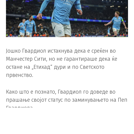
Јошко Гвардиол истакнува дека е среќен во
Манчестер Сити, но не гарантираше дека ќе
остане на „Етихад“ дури и по Светското
првенство.
Како што е познато, Гвардиол го доведе во
прашање својот статус по заминувањето на Пеп
Гвардиола.
Шпанските медиуми истакнуваат дека
Гвардиол е голема желба и на Барселона и на