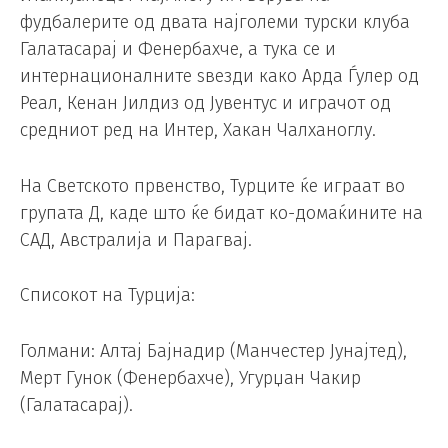
фудбалерите од двата најголеми турски клуба
Галатасарај и Фенербахче, а тука се и
интернационалните ѕвезди како Арда Ѓулер од
Реал, Кенан Јилдиз од Јувентус и играчот од
средниот ред на Интер, Хакан Чалханоглу.
На Светското првенство, Турците ќе играат во
групата Д, каде што ќе бидат ко-домаќините на
САД, Австралија и Парагвај.
Списокот на Турција:
Голмани: Алтај Бајнадир (Манчестер Јунајтед),
Мерт Гунок (Фенербахче), Угурџан Чакир
(Галатасарај).