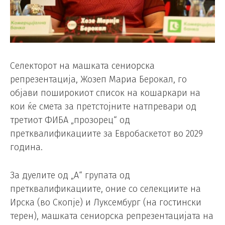
Селекторот на машката сениорска
репрезентација, Жозеп Мариа Берокал, го
објави поширокиот список на кошаркари на
кои ќе смета за претстојните натпревари од
третиот ФИБА „прозорец“ од
претквалификациите за Евробаскетот во 2029
година.
За дуелите од „А“ групата од
претквалификациите, оние со селекциите на
Ирска (во Скопје) и Луксембург (на гостински
терен), машката сениорска репрезентацијата на