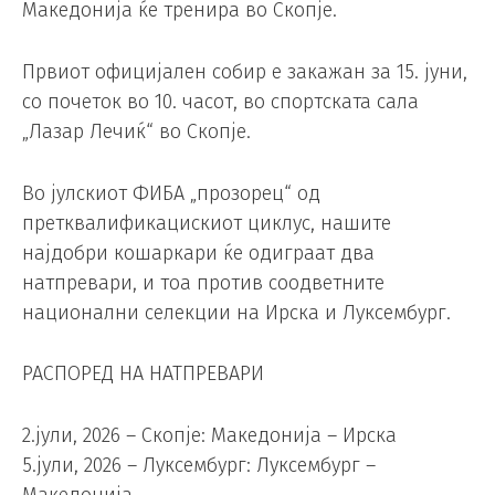
Македонија ќе тренира во Скопје.
Првиот официјален собир е закажан за 15. јуни,
со почеток во 10. часот, во спортската сала
„Лазар Лечиќ“ во Скопје.
Во јулскиот ФИБА „прозорец“ од
претквалификацискиот циклус, нашите
најдобри кошаркари ќе одиграат два
натпревари, и тоа против соодветните
национални селекции на Ирска и Луксембург.
РАСПОРЕД НА НАТПРЕВАРИ
2.јули, 2026 – Скопје: Македонија – Ирска
5.јули, 2026 – Луксембург: Луксембург –