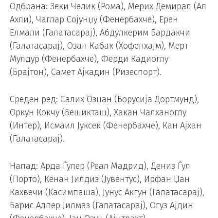
Одбрана: Зеки Челик (Рома), Мерих Демирал (Ал
Ахли), Чаглар Сојунџу (Фенербахче), Ерен
Елмали (Галатасарај), Абдулкерим Бардакчи
(Галатасарај), Озан Кабак (Хофенхајм), Мерт
Мулдур (Фенербахче), Ферди Кадиоглу
(Брајтон), Самет Ајкадин (Ризеспорт).
Среден ред: Салих Озџан (Борусија Дортмунд),
Оркун Кокчу (Бешикташ), Хакан Чалханоглу
(Интер), Исмаил Јуксек (Фенербахче), Кан Ајхан
(Галатасарај).
Напад: Арда Ѓулер (Реал Мадрид), Дениз Ѓул
(Порто), Кенан Јилдиз (Јувентус), Ирфан Џан
Кахвечи (Касимпаша), Јунус Акгун (Галатасарај),
Барис Алпер Јилмаз (Галатасарај), Огуз Ајдин