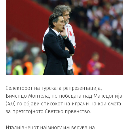
Селекторот на турската репрезентација,
Виченцо Монтела, по победата над Македонија
(4:0) го објави списокот на играчи на кои смета
за претстојното Светско првенство.
Италијанецот најмногу им верува на