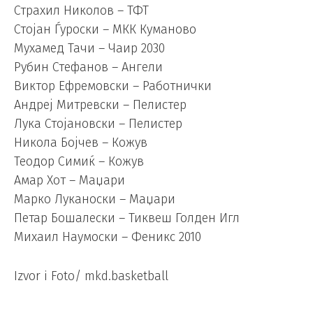
Страхил Николов – ТФТ
Стојан Ѓуроски – МКК Куманово
Мухамед Тачи – Чаир 2030
Рубин Стефанов – Ангели
Виктор Ефремовски – Работнички
Андреј Митревски – Пелистер
Лука Стојановски – Пелистер
Никола Бојчев – Кожув
Теодор Симиќ – Кожув
Амар Хот – Маџари
Марко Луканоски – Маџари
Петар Бошалески – Тиквеш Голден Игл
Михаил Наумоски – Феникс 2010
Izvor i Foto/ mkd.basketball