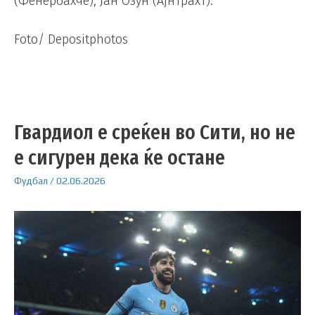
(Фенербахче), Јан Озун (Ајнтрахт).
Foto/ Depositphotos
Гвардиол е среќен во Сити, но не
е сигурен дека ќе остане
Фудбал
/
02.06.2026