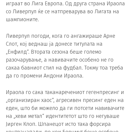
играат во Лига Европа. Од друга страна Ираола
со Ливерпул ќе се натпреварува во Лигата на
шампионите.
Ливерпул погоди, кога го ангажираше Арне
Слот, кој веднаш ја донесе титулата на
„Енфилд“. Втората сезона беше големо
разочарување, а навивачите особено не го
сакаа бавниот стил на фудбал. Токму тоа треба
да го промени Андони Ираола.
Ираола го сака таканаречениот гегенпресинг и
„организиран хаос“, агресивен пресинг еден на
еден, што би можело да ги потсети навивачите
на „хеви метал“ идентитетот што го негуваше
Јирген Клоп. Шпанецот исто така форсира
контранапади, по кои Борнмут беше особено