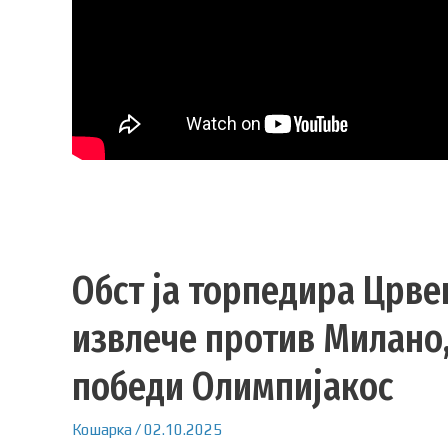
Обст ја торпедира Црве
извлече против Милано,
победи Олимпијакос
Кошарка
/
02.10.2025