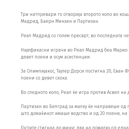
Три натпревари го отворија второто коло во ко
Мадрид, Баерн Минхен и Партизан.
Реал Мадрид со голем пресврт, во последната чет
Најефикасни играчи во Реал Мадрид беа Марио Хе
девет поени и осум асистенции.
За Олимпијакос, Тајлер Дорси постигна 20, Еван 
поени со девет скока.
Во следното коло, Реал ќе игра против Асвел на 
Партизан во Белград за малку ќе направеше од г
што домаќинот имаше водство и од 20 поени, на к
Гостите стигнаа до минус два на помалку од една