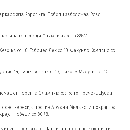
шаркарската Евролига. Победи забележаа Реал
вртина го победи Олимпијакос со 89:77.
зоња со 18, Габриел Дек со 13, Факундо Кампацо со
Фурние 14, Саша Везенков 13, Никола Милутинов 10
домашен терен, а Олимпијакос ќе го пречека Дубаи.
отово вересија против Армани Милано. И покрај тоа
рајот победи со 80:78.
 минута пред крајот, Партизан потоа не искористи