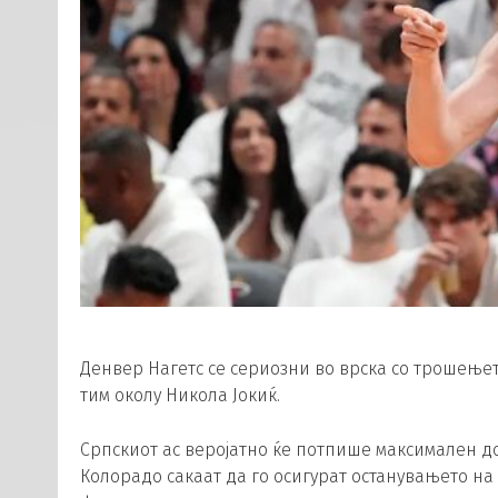
Денвер Нагетс се сериозни во врска со трошење
тим околу Никола Јокиќ.
Српскиот ас веројатно ќе потпише максимален до
Колорадо сакаат да го осигурат останувањето на