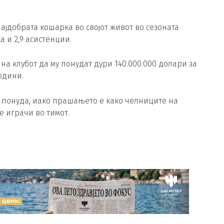
 најдобрата кошарка во својот живот во сезоната
а и 2,9 асистенции.
а клубот да му понудат дури 140.000.000 долари за
одини.
а понуда, иако прашањето е како челниците на
е играчи во тимот.