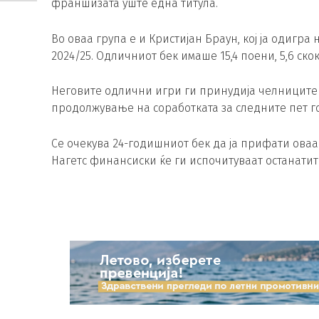
франшизата уште една титула.
Во оваа група е и Кристијан Браун, кој ја одигра
2024/25. Одличниот бек имаше 15,4 поени, 5,6 скок
Неговите одлични игри ги принудија челниците н
продолжување на соработката за следните пет г
Се очекува 24-годишниот бек да ја прифати ова
Нагетс финансиски ќе ги испочитуваат останатит