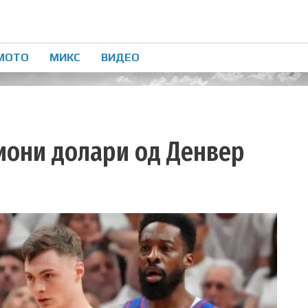
МОТО
МИКС
ВИДЕО
иони долари од Денвер