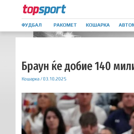
ФУДБАЛ
РАКОМЕТ
КОШАРКА
АВТО
Браун ќе добие 140 мил
Кошарка
/
03.10.2025