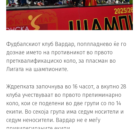
Фудбалскиот клуб Вардар, поплладнево ќе го
дознае името на противникот во првото
претквалификациско коло, за пласман во
Лигата на шампионите.
Ждрепката започнува во 16 часот, а вкупно 28
клуба учествуваат во првото прелиминарно
коло, кои се поделени во две групи со по 14
екипи. Во секоја група има седум носители и
седум неносители. Вардар не е меѓу
привилегираните екипи.