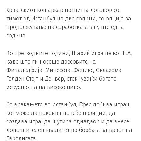
Хрватскиот кошаркар потпиша договор со
тимот од Истанбул на две години, со опција за
продолжување на соработката за уште една
година.
Во претходните години, Шариќ играше во НБА,
каде што ги носеше дресовите на
Филаделфија, Минесота, Феникс, Оклахома,
Голден Стејт и Денвер, стекнувајќи богато
искуство на највисоко ниво.
Со враќањето во Истанбул, Ефес добива играч
кој може да покрива повеќе позиции, да
создава игра, да шутира однадвор и да внесе
дополнителен квалитет во борбата за врвот на
Евролигата.