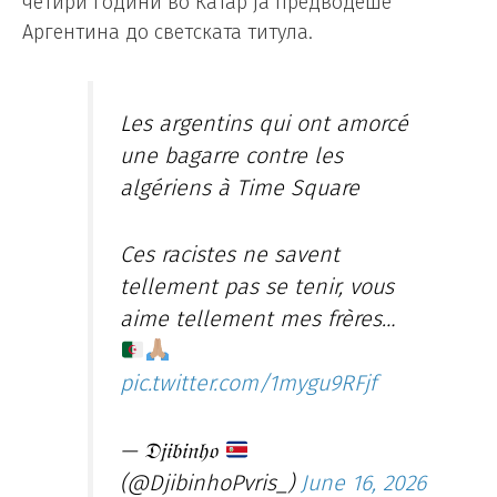
четири години во Катар ја предводеше
Аргентина до светската титула.
Les argentins qui ont amorcé
une bagarre contre les
algériens à Time Square
Ces racistes ne savent
tellement pas se tenir, vous
aime tellement mes frères…
pic.twitter.com/1mygu9RFjf
— 𝔇𝔧𝔦𝔟𝔦𝔫𝔥𝔬
(@DjibinhoPvris_)
June 16, 2026