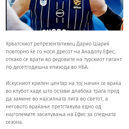
Хрватскиот репрезентативец Дарио Шариќ
повторно ќе го носи дресот на Анадолу Ефес,
откако се врати во редовите на турскиот гигант
по десетгодишна епизода во НБА.
Искусниот крилен центар на тој начин се враќа
во клубот каде што остави длабока трага пред
да замине во најсилната лига во светот, а
неговото враќање претставува едно од
најголемите засилувања на Ефес за следната
сезона.