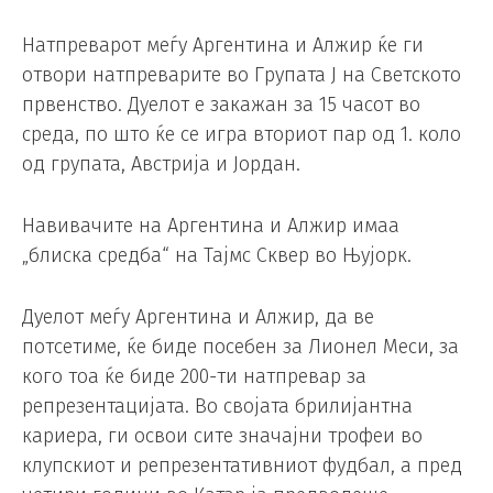
Натпреварот меѓу Аргентина и Алжир ќе ги
отвори натпреварите во Групата Ј на Светското
првенство. Дуелот е закажан за 15 часот во
среда, по што ќе се игра вториот пар од 1. коло
од групата, Австрија и Јордан.
Навивачите на Аргентина и Алжир имаа
„блиска средба“ на Тајмс Сквер во Њујорк.
Дуелот меѓу Аргентина и Алжир, да ве
потсетиме, ќе биде посебен за Лионел Меси, за
кого тоа ќе биде 200-ти натпревар за
репрезентацијата. Во својата брилијантна
кариера, ги освои сите значајни трофеи во
клупскиот и репрезентативниот фудбал, а пред