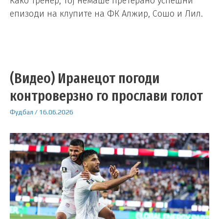
Како тренер, тој немаше претерано успешни
епизоди на клупите на ФК Алжир, Сошо и Лил.
(Видео) Иранецот погоди
контроверзно го прослави голот
Фудбал
/
16.06.2026