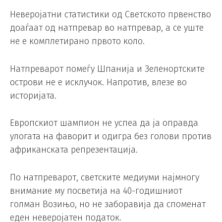
Неверојатни статистики од Светското првенство
доаѓаат од натпревар во натпревар, а се уште
не е комплетирано првото коло.
Натпреварот помеѓу Шпанија и Зеленортските
острови не е исклучок. Напротив, влезе во
историјата.
Европскиот шампион не успеа да ја оправда
улогата на фаворит и одигра без голови против
африканската репрезентација.
По натпреварот, светските медиуми најмногу
внимание му посветија на 40-годишниот
голман Возињо, но не заборавија да споменат
еден неверојатен податок.