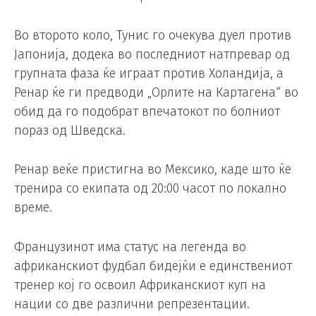
Во второто коло, Тунис го очекува дуел против
Јапонија, додека во последниот натпревар од
групната фаза ќе играат против Холандија, а
Ренар ќе ги предводи „Орлите на Картагена“ во
обид да го подобрат впечатокот по болниот
пораз од Шведска.
Ренар веќе пристигна во Мексико, каде што ќе
тренира со екипата од 20:00 часот по локално
време.
Французинот има статус на легенда во
африканскиот фудбал бидејќи е единствениот
тренер кој го освоил Африканскиот куп на
нации со две различни репрезентации.