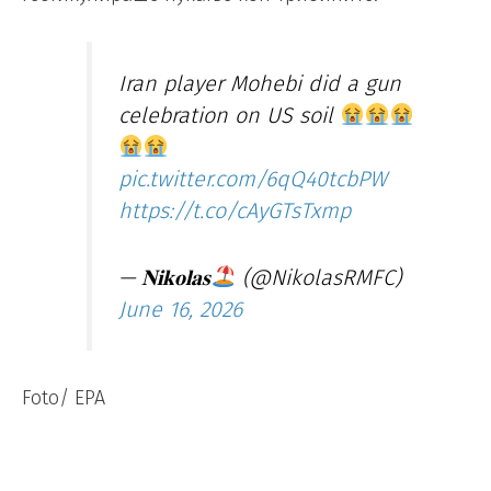
Iran player Mohebi did a gun
celebration on US soil
pic.twitter.com/6qQ40tcbPW
https://t.co/cAyGTsTxmp
— 𝐍𝐢𝐤𝐨𝐥𝐚𝐬
(@NikolasRMFC)
June 16, 2026
Foto/ EPA