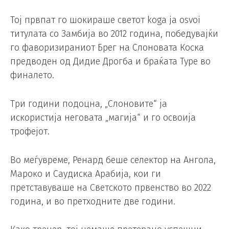
Тој првпат го шокираше светот koga ja osvoi
титулата со Замбија во 2012 година, победувајќи
го фаворизираниот Брег на Слоновата Коска
предводен од Дидие Дрогба и браќата Туре во
финалето.
Три години подоцна, „Слоновите“ ја
искористија неговата „магија“ и го освоија
трофејот.
Во меѓувреме, Ренард беше селектор на Ангола,
Мароко и Саудиска Арабија, кои ги
претставуваше на Светското првенство во 2022
година, и во претходните две години.