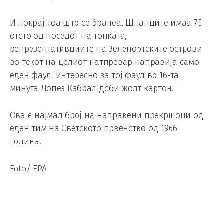
И покрај тоа што се бранеа, Шпанците имаа 75
отсто од поседот на топката,
репрезентативциите на Зеленортските острови
во текот на целиот натпревар направија само
еден фаул, интересно за тој фаул во 16-та
минута Лопез Кабрал доби жолт картон.
Ова е најмал број на направени прекршоци од
еден тим на Светското првенство од 1966
година.
Foto/ EPA