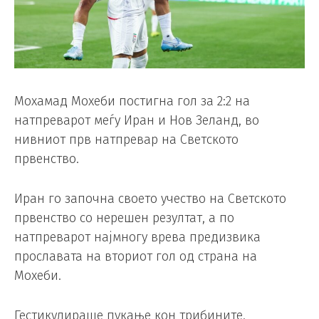
Мохамад Мохеби постигна гол за 2:2 на
натпреварот меѓу Иран и Нов Зеланд, во
нивниот прв натпревар на Светското
првенство.
Иран го започна своето учество на Светското
првенство со нерешен резултат, а по
натпреварот најмногу врева предизвика
прославата на вториот гол од страна на
Мохеби.
Гестикулираше пукање кон трибините.