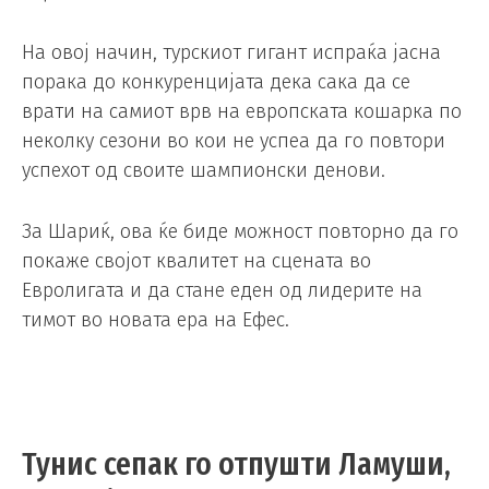
На овој начин, турскиот гигант испраќа јасна
порака до конкуренцијата дека сака да се
врати на самиот врв на европската кошарка по
неколку сезони во кои не успеа да го повтори
успехот од своите шампионски денови.
За Шариќ, ова ќе биде можност повторно да го
покаже својот квалитет на сцената во
Евролигата и да стане еден од лидерите на
тимот во новата ера на Ефес.
Тунис сепак го отпушти Ламуши,