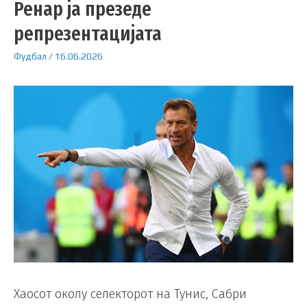
Ренар ја презеде
репрезентацијата
Фудбал
/
16.06.2026
Хаосот околу селекторот на Тунис, Сабри