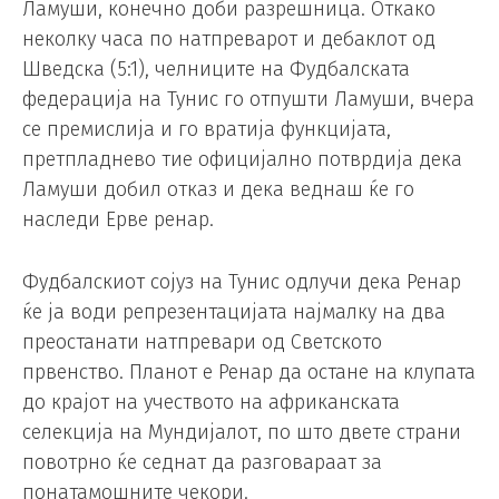
Ламуши, конечно доби разрешница. Откако
неколку часа по натпреварот и дебаклот од
Шведска (5:1), челниците на Фудбалската
федерација на Тунис го отпушти Ламуши, вчера
се премислија и го вратија функцијата,
претпладнево тие официјално потврдија дека
Ламуши добил отказ и дека веднаш ќе го
наследи Ерве ренар.
Фудбалскиот сојуз на Тунис одлучи дека Ренар
ќе ја води репрезентацијата најмалку на два
преостанати натпревари од Светското
првенство. Планот е Ренар да остане на клупата
до крајот на учеството на африканската
селекција на Мундијалот, по што двете страни
повотрно ќе седнат да разговараат за
понатамошните чекори.