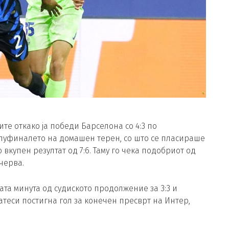
е откако ја победи Барселона со 4:3 по
луфиналето на домашен терен, со што се пласираше
вкупен резултат од 7:6. Таму го чека подобриот од
черва.
ата минута од судиското продолжение за 3:3 и
атеси постигна гол за конечен пресврт на Интер,