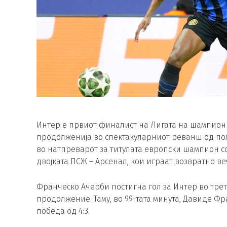
Интер е првиот финалист на Лигата на шампионит
продолженија во спектакуларниот реванш од по
во натпреварот за титулата европски шампион со 
двојката ПСЖ – Арсенал, кои играат возвратно ве
Франческо Ачерби постигна гол за Интер во трет
продолжение. Таму, во 99-тата минута, Давиде Фр
победа од 4:3.