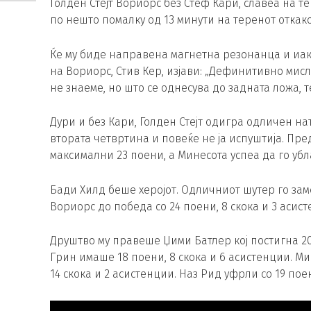
Голден Стејт Вориорс без Стеф Кари, славеа на 
по нешто помалку од 13 минути на теренот откако
Ќе му биде направена магнетна резонанца и иак
на Вориорс, Стив Кер, изјави: „Дефинитивно мисл
не знаеме, но што се однесува до задната ложа, т
Дури и без Кари, Голден Стејт одигра одличен на
втората четвртина и повеќе не ја испуштија. Пре
максимални 23 поени, а Минесота успеа да го уб
Бади Хилд беше херојот. Одличниот шутер го з
Вориорс до победа со 24 поени, 8 скока и 3 асист
Друштво му правеше Џими Батлер кој постигна 20
Грин имаше 18 поени, 8 скока и 6 асистенции. М
14 скока и 2 асистенции. Наз Рид уфрли со 19 по