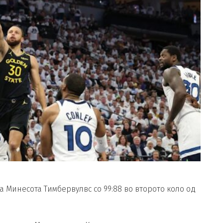
а Минесота Тимбервулвс со 99:88 во второто коло од