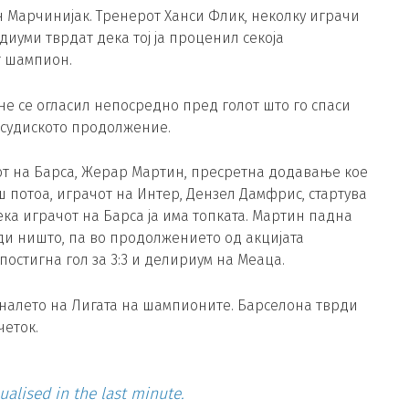
 Марчинијак. Тренерот Ханси Флик, неколку играчи
иуми тврдат дека тој ја проценил секоја
т шампион.
не се огласил непосредно пред голот што го спаси
 судиското продолжение.
чот на Барса, Жерар Мартин, пресретна додавање кое
ш потоа, играчот на Интер, Дензел Дамфрис, стартува
ека играчот на Барса ја има топката. Мартин падна
ди ништо, па во продолжението од акцијата
остигна гол за 3:3 и делириум на Меаца.
налето на Лигата на шампионите. Барселона тврди
четок.
ualised in the last minute.