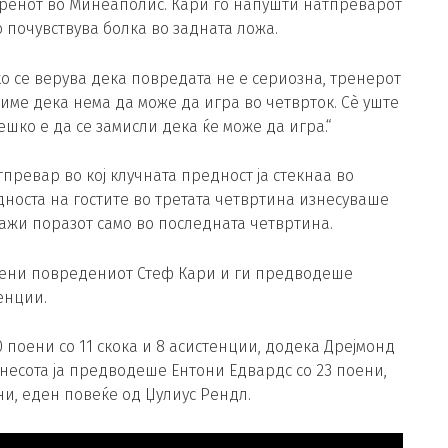
теренот во Минеаполис. Кари го напушти натпреварот
 почувствува болка во задната ложа.
о се верува дека повредата не е сериозна, тренерот
име дека нема да може да игра во четврток. Сè уште
ешко е да се замисли дека ќе може да игра.“
тпревар во кој клучната предност ја стекнаа во
дноста на гостите во третата четвртина изнесуваше
лажи поразот само во последната четвртина.
амени повредениот Стеф Кари и ги предводеше
енции.
 поени со 11 скока и 8 асистенции, додека Дрејмонд
инесота ја предводеше Ентони Едвардс со 23 поени,
ени, еден повеќе од Џулиус Рендл.