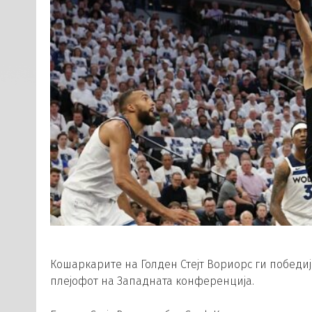
Кошаркарите на Голден Стејт Вориорс ги победиј
плејофот на Западната конференција.