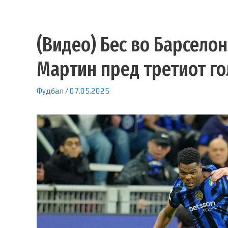
(Видео) Бес во Барсело
Мартин пред третиот го
Фудбал
/
07.05.2025