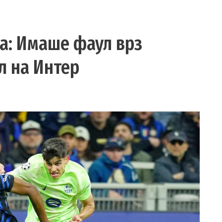
на: Имаше фаул врз
л на Интер