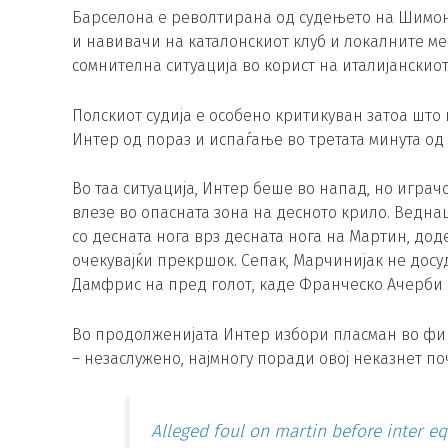
Барселона е револтирана од судењето на Шимон
и навивачи на каталонскиот клуб и локалните мед
сомнителна ситуација во корист на италијанскио
Полскиот судија е особено критикуван затоа што 
Интер од пораз и испаѓање во третата минута од
Во таа ситуација, Интер беше во напад, но игра
влезе во опасната зона на десното крило. Ведна
со десната нога врз десната нога на Мартин, дод
очекувајќи прекршок. Сепак, Марчинијак не досу
Дамфрис на пред голот, каде Франческо Ачерби п
Во продолженијата Интер избори пласман во фи
– незаслужено, најмногу поради овој неказнет по
Alleged foul on martin before inter eq