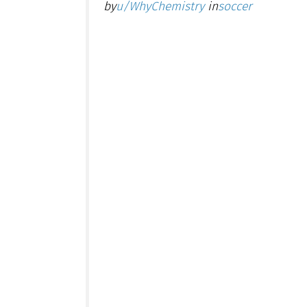
by
u/WhyChemistry
in
soccer