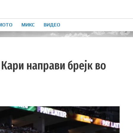
МОТО
МИКС
ВИДЕО
з Кари направи брејк во