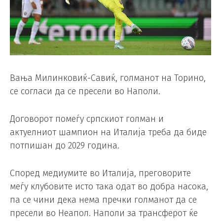
Вања Милинковиќ-Савиќ, голманот на Торино,
се согласи да се пресели во Наполи.
Договорот помеѓу српскиот голман и
актуелниот шампион на Италија треба да биде
потпишан до 2029 година.
Според медиумите во Италија, преговорите
меѓу клубовите исто така одат во добра насока,
па се чини дека нема пречки голманот да се
пресели во Неапол. Наполи за трансферот ќе