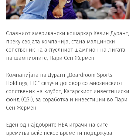
Славниот американски кошаркар Кевин Дурант,
преку својата компанија, стана малцински
сопственик на актуелниот шампион на Лигата
на шампионите, Пари Сен Жермен.
Компанијата на Дурант „Boardroom Sports
Holdings, LLC“ склучи договор со мнозинскиот
сопственик на клубот, Катарскиот инвестициски
фонд (QSI), за соработка и инвестиции во Пари
Сен Жермен.
Еден од најдобрите НБА играчи на сите
времиња веќе некое време ги поддржува