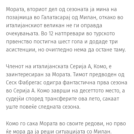
Мората, вториот дел од сезоната ја мина на
позајмица во Галатасарај од Милан, откако во
италијанскиот великан не ги оправда
очекувањата. Во 12 натпревари во турското
првенство постигна шест гола и додаде три
асистенции, но очигледно нема да остане таму.
Членот на италијанската Серија А, Комо, е
заинтересиран за Мората. Тимот предводен од
Сеск Фабрегас одигра фантастична прва сезона
во Серија А. Комо заврши на десеттото место, а
судејќи според трансферите ова лето, сакаат
уште повеќе следната сезона.
Комо го сака Мората во своите редови, но прво
ќе мора да ја реши ситуацијата со Милан.