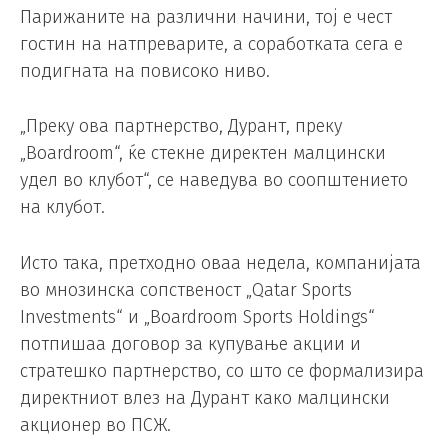
Парижаните на различни начини, тој е чест
гостин на натпреварите, а соработката сега е
подигната на повисоко ниво.
„Преку ова партнерство, Дурант, преку
„Boardroom“, ќе стекне директен малцински
удел во клубот“, се наведува во соопштението
на клубот.
Исто така, претходно оваа недела, компанијата
во мнозинска сопственост „Qatar Sports
Investments“ и „Boardroom Sports Holdings“
потпишаа договор за купување акции и
стратешко партнерство, со што се формализира
директниот влез на Дурант како малцински
акционер во ПСЖ.