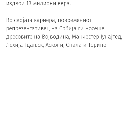
издвои 18 милиони евра.
Во својата кариера, повремениот
репрезентативец на Србија ги носеше
дресовите на Војводина, Манчестер Јунајтед,
Лехија Гдањск, Асколи, Спала и Торино.
(Видео) Индијана ја декласира
Оклахома, изедначи на 3:3 во
финалето
Кошарка
/
20.06.2025