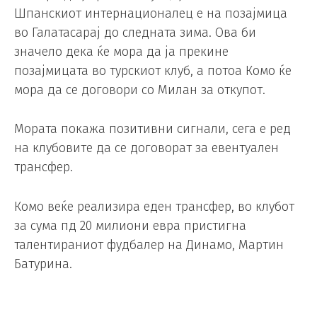
Шпанскиот интернационалец е на позајмица
во Галатасарај до следната зима. Ова би
значело дека ќе мора да ја прекине
позајмицата во турскиот клуб, а потоа Комо ќе
мора да се договори со Милан за откупот.
Мората покажа позитивни сигнали, сега е ред
на клубовите да се договорат за евентуален
трансфер.
Комо веќе реализира еден трансфер, во клубот
за сума пд 20 милиони евра пристигна
талентираниот фудбалер на Динамо, Мартин
Батурина.