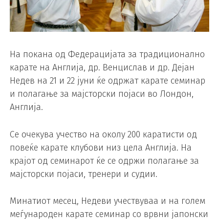
На покана од Федерацијата за традиционално
карате на Англија, др. Венцислав и др. Дејан
Недев на 21 и 22 јуни ќе одржат карате семинар
и полагање за мајсторски појаси во Лондон,
Англија.
Се очекува учество на околу 200 каратисти од
повеќе карате клубови низ цела Англија. На
крајот од семинарот ќе се одржи полагање за
мајсторски појаси, тренери и судии.
Минатиот месец, Недеви учествуваа и на голем
меѓународен карате семинар со врвни јапонски