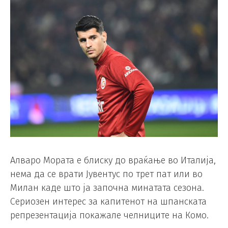
Алваро Мората е блиску до враќање во Италија,
нема да се врати Јувентус по трет пат или во
Милан каде што ја започна минатата сезона.
Сериозен интерес за капитенот на шпанската
репрезентација покажале челниците на Комо.