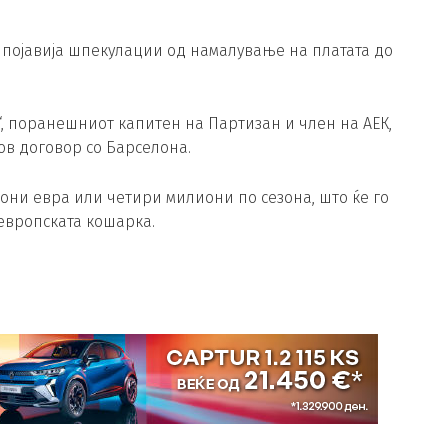
се појавија шпекулации од намалување на платата до
“, поранешниот капитен на Партизан и член на АЕК,
в договор со Барселона.
они евра или четири милиони по сезона, што ќе го
европската кошарка.