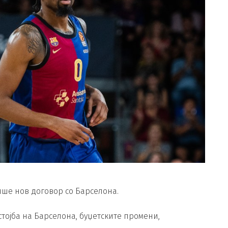
ше нов договор со Барселона.
стојба на Барселона, буџетските промени,