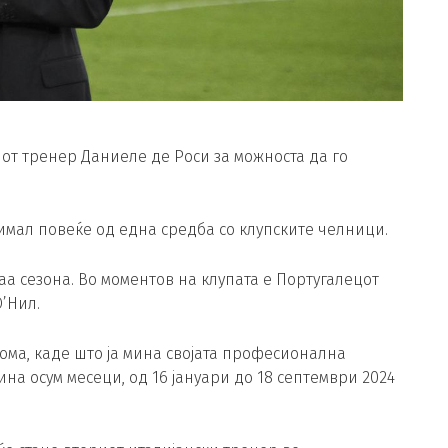
иот тренер Даниеле де Роси за можноста да го
 имал повеќе од една средба со клупските челници.
аа сезона. Во моментов на клупата е Португалецот
’Нил.
ома, каде што ја мина својата професионална
на осум месеци, од 16 јануари до 18 септември 2024