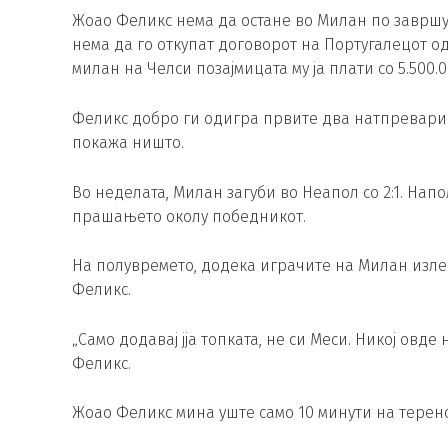
Жоао Феликс нема да остане во Милан по завршу
нема да го откупат договорот на Португалецот од
милан на Челси позајмицата му ја плати со 5.500.0
Феликс добро ги одигра првите два натпревари 
покажа ништо.
Во неделата, Милан загуби во Неапол со 2:1. Нап
прашањето околу победникот.
На полувремето, додека играчите на Милан излег
Феликс.
„Само додавај јја топката, не си Меси. Никој овде
Феликс.
Жоао Феликс мина уште само 10 минути на терено