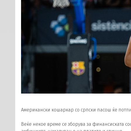
Американски кошаркар со српски пасош ќе потпи
Веќе некое време се зборува за финансиската со