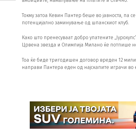
амбициите, намалување на платите и слично.
Токму затоа Кевин Пантер беше во јавноста, па 
потенцијално заминување од шпанскиот клуб.
Како што пренесуваат добро упатените „Јурохупс
Црвена звезда и Олимпија Милано ќе потпише но
Тоа ќе биде тригодишен договор вреден 12 мили
направи Пантера еден од најскапите играчи во 