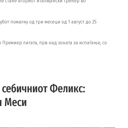
ќе стане вториот италијански тренер во
бот помалку од три месеци од 1 август до 25
 Премиер лигата, прв над зоната за испаѓање, со
а себичниот Феликс:
и Меси