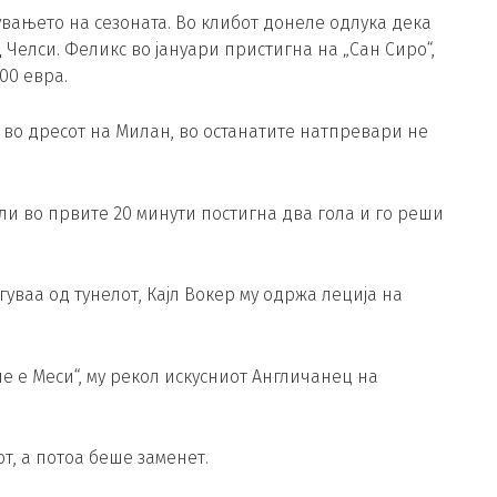
вањето на сезоната. Во клибот донеле одлука дека
 Челси. Феликс во јануари пристигна на „Сан Сиро“,
00 евра.
во дресот на Милан, во останатите натпревари не
оли во првите 20 минути постигна два гола и го реши
уваа од тунелот, Кајл Вокер му одржа леција на
 не е Меси“, му рекол искусниот Англичанец на
т, а потоа беше заменет.