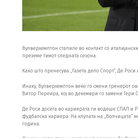
Вулверхемптон стапиле во контакт со италијанск
преземе тимот следната сезона.
Како што пренесува „Газета дело Спорт“, Де Роси
Инаку, Вулверхемптон веќе го смени тренерот ов
Витор Переира, кој во декември го замени Гери О
Де Роси досега во кариерата ги водеше СПАЛ и Р
фудбалска кариера. На клупата на „Волчицата“ ми
година.