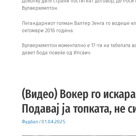
Доколку двте страни постигнат договор, Де Роси 
Вулверхемптон.
Легандарниот голман Валтер Зенга го водеше клу
октомври 2016 година.
Вулверхемптон моментално е 17-ти на табелата во
девет бода повеќе од Ипсвич.
(Видео) Вокер го искар
Подавај ја топката, не с
Фудбал
/
01.04.2025