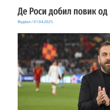
Де Роси добил повик од
Фудбал
/
01.04.2025