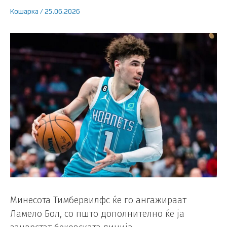
Кошарка
/
25.06.2026
Минесота Тимбервилфс ќе го ангажираат
Ламело Бол, со пшто дополнително ќе ја