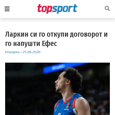
Ларкин си го откупи договорот и
го напушти Ефес
Кошарка
/
25.06.2026