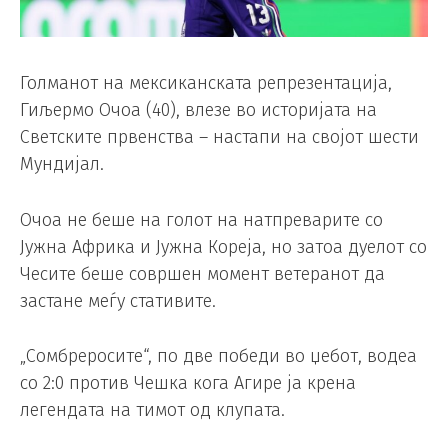
Голманот на мексиканската репрезентација,
Гиљермо Очоа (40), влезе во историјата на
Светските првенства – настапи на својот шести
Мундијал.
Очоа не беше на голот на натпреварите со
Јужна Африка и Јужна Кореја, но затоа дуелот со
Чесите беше совршен момент ветеранот да
застане меѓу стативите.
„Сомбреросите“, по две победи во џебот, водеа
со 2:0 против Чешка кога Агире ја крена
легендата на тимот од клупата.