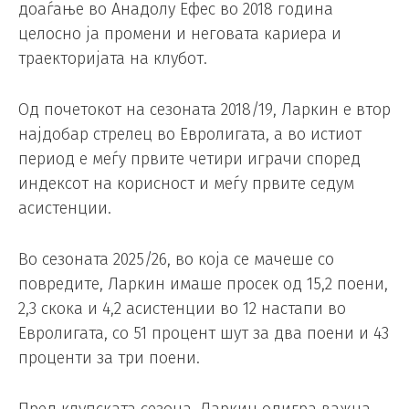
доаѓање во Анадолу Ефес во 2018 година
целосно ја промени и неговата кариера и
траекторијата на клубот.
Од почетокот на сезоната 2018/19, Ларкин е втор
најдобар стрелец во Евролигата, а во истиот
период е меѓу првите четири играчи според
индексот на корисност и меѓу првите седум
асистенции.
Во сезоната 2025/26, во која се мачеше со
повредите, Ларкин имаше просек од 15,2 поени,
2,3 скока и 4,2 асистенции во 12 настапи во
Евролигата, со 51 процент шут за два поени и 43
проценти за три поени.
Пред клупската сезона, Ларкин одигра важна