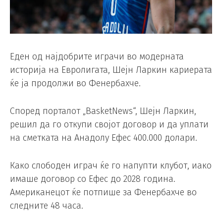
Еден од најдобрите играчи во модерната
историја на Евролигата, Шејн Ларкин кариерата
ќе ја продолжи во Фенербахче.
Според порталот „BasketNews“, Шејн Ларкин,
решил да го откупи својот договор и да уплати
на сметката на Анадолу Ефес 400.000 долари.
Како слободен играч ќе го напупти клубот, иако
имаше договор со Ефес до 2028 година.
Американецот ќе потпише за Фенербахче во
следните 48 часа.