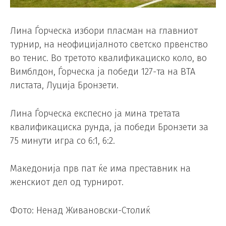
Лина Ѓорческа избори пласман на главниот
турнир, на неофицијалното светско првенство
во тенис. Во третото квалификациско коло, во
Вимблдон, Ѓорческа ја победи 127-та на ВТА
листата, Луција Бронзети.
Лина Ѓорческа експесно ја мина третата
квалификациска рунда, ја победи Бронзети за
75 минути игра со 6:1, 6:2.
Македонија прв пат ќе има преставник на
женскиот дел од турнирот.
Фото: Ненад Живановски-Столиќ