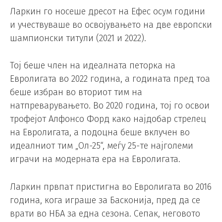
Ларкин го носеше дресот на Ефес осум години
и учествуваше во освојувањето на две европски
шампионски титули (2021 и 2022).
Тој беше член на идеалната петорка на
Евролигата во 2022 година, а годината пред тоа
беше избран во вториот тим на
натпреварувањето. Во 2020 година, тој го освои
трофејот Алфонсо Форд како најдобар стрелец
на Евролигата, а подоцна беше вклучен во
идеалниот тим „Ол-25“, меѓу 25-те најголеми
играчи на модерната ера на Евролигата.
Ларкин првпат пристигна во Евролигата во 2016
година, кога играше за Басконија, пред да се
врати во НБА за една сезона. Сепак, неговото