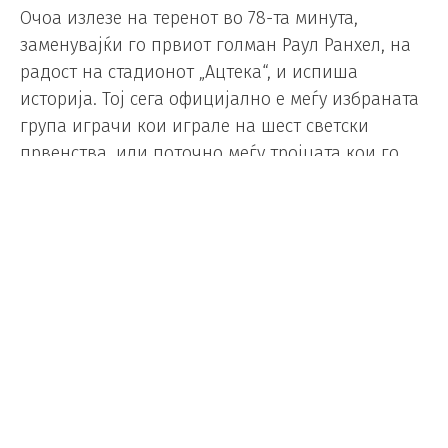
Очоа излезе на теренот во 78-та минута,
заменувајќи го првиот голман Раул Ранхел, на
радост на стадионот „Ацтека“, и испиша
историја. Тој сега официјално е меѓу избраната
група играчи кои играле на шест светски
првенства, или поточно меѓу тројцата кои го
постигнале тоа – сега е покрај Лео Меси и
Кристијано Роналдо.
Дебитираше во 2006 година, но тогаш не
играше, беше во составот четири години
подоцна, но исто така не играше ниту една
минута, а во 2014 ја презеде „единицата“. Тој
беше прв избор на голман на Мексико и во 2018
и во 2022 година.