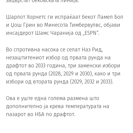
зацврстат бековската линија.
Шарлот Хорнетс ги испраќаат бекот Ламел Бол
и Џош Грин во Минесота Тимбервулвс, објави
инсајдерот Шамс Чаранија од „ESPN“.
Во спротивна насока се селат Наз Рид,
незаштитениот избор од првата рунда на
драфтот во 2033 година, три заменски избори
од првата рунда (2028, 2029 и 2030), како и три
избори од втората рунда (2029, 2032 и 2033).
Ова е уште една голема размена што
дополнително ја крева температурата на
пазарот во НБА по драфтот.