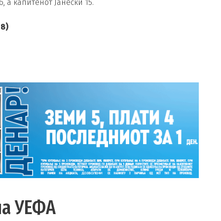
 а капитенот Јанески 15.
18)
на УЕФА