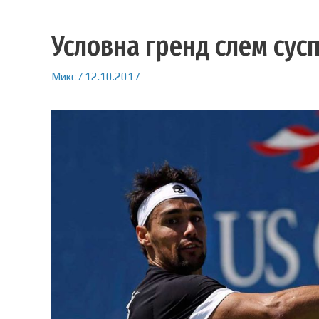
Условна гренд слем сус
Микс
/
12.10.2017