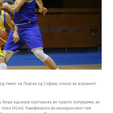
од тимот на Левски од Софија, откако во израмнет
, беше еднаков противник во првото полувреме, во
 поен (45:44). Најефикасен во македонскиот тим