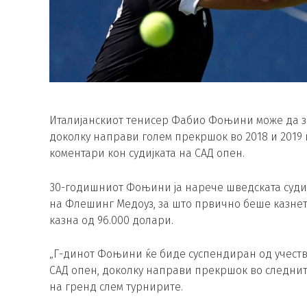
Италијанскиот тенисер Фабио Фоњини може да за
доколку направи голем прекршок во 2018 и 2019 
коментари кон судијката на САД опен.
30-годишниот Фоњини ја нарече шведската судиј
на Флешинг Медоуз, за што првично беше казнет 
казна од 96.000 долари.
„Г-динот Фоњини ќе биде суспендиран од учество
САД опен, доколку направи прекршок во следнит
на гренд слем турнирите.