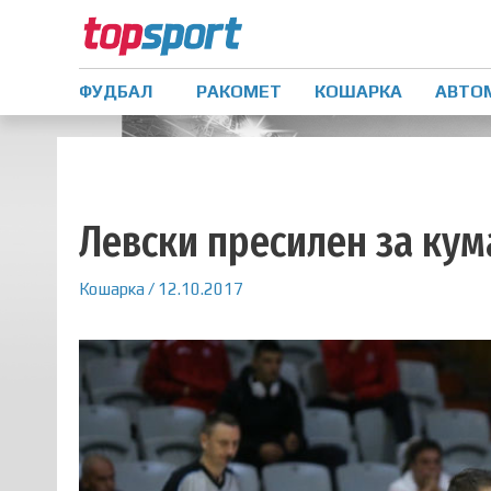
ФУДБАЛ
РАКОМЕТ
КОШАРКА
АВТО
Левски пресилен за ку
Кошарка
/
12.10.2017