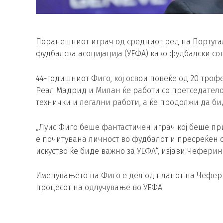
Поранешниот играч од средниот ред на Португал
фудбалска асоцијација (УЕФА) како фудбалски со
44-годишниот Фиго, кој освои повеќе од 20 троф
Реал Мадрид и Милан ќе работи со претседатело
технички и легални работи, а ќе продолжи да би
„Луис Фиго беше фантастичен играч кој беше при
е почитувана личност во фудбалот и пресреќен с
искуство ќе биде важно за УЕФА“, изјави Чеферин
Именувањето на Фиго е дел од планот на Чефер
процесот на одлучување во УЕФА.