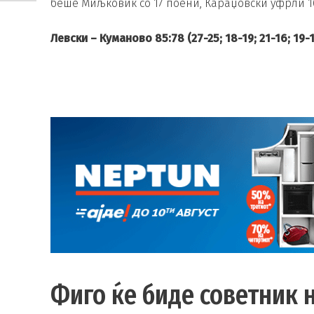
беше Миљковиќ со 17 поени, Караџовски уфрли 16,
Левски – Куманово 85:78 (27-25; 18-19; 21-16; 19-
Фиго ќе биде советник 