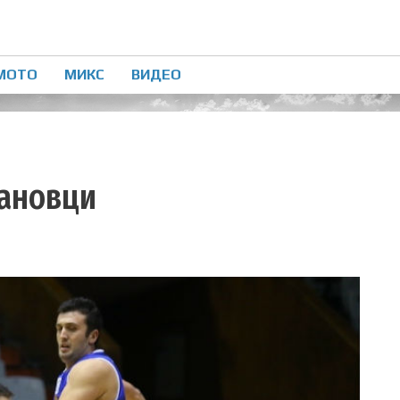
МОТО
МИКС
ВИДЕО
мановци