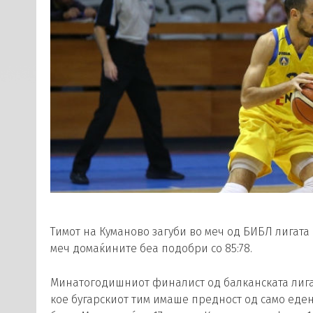
Тимот на Куманово загуби во меч од БИБЛ лигата 
меч домаќините беа подобри со 85:78.
Минатогодишниот финалист од балканската лига
кое бугарскиот тим имаше предност од само еден