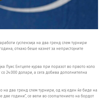
работи суспензија на два гренд слем турнири
година, откако беше казнет за непристојните
ка Луис Енгцеле курва при поразот во првото коло
со 24.000 долари, а сега добива дополнителна
 на два гренд слем турнири, од кој еден ќе биде на
е две години“, се вели во соопштението на бордот