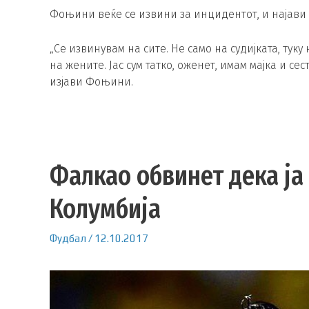
Фоњини веќе се извини за инцидентот, и најави 
„Се извинувам на сите. Не само на судијката, тук
на жените. Јас сум татко, оженет, имам мајка и се
изјави Фоњини.
Фалкао обвинет дека ја
Колумбија
Фудбал
/
12.10.2017