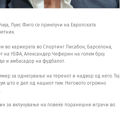
ија, Луис Фиго се приклучи на Европската
ветник.
еи во кариерата во Спортинг Лисабон, Барселона,
т на УЕФА, Александер Чеферин на голем број
де и амбасадор на фудбалот.
мер за однесување на теренот и надвор од него. Тој
ум што е дел од нашиот тим. Неговото огромно
.
ин за вклучување на повеќе поранешни играчи во