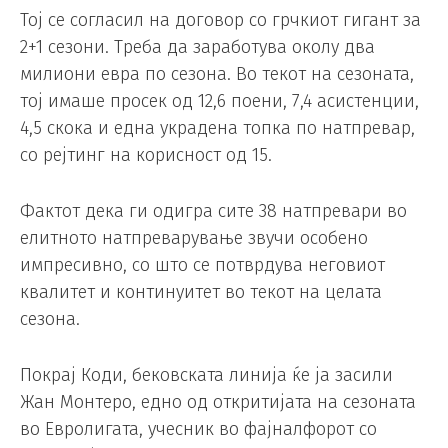
Тој се согласил на договор со грчкиот гигант за
2+1 сезони. Треба да заработува околу два
милиони евра по сезона. Во текот на сезоната,
тој имаше просек од 12,6 поени, 7,4 асистенции,
4,5 скока и една украдена топка по натпревар,
со рејтинг на корисност од 15.
Фактот дека ги одигра сите 38 натпревари во
елитното натпреварување звучи особено
импресивно, со што се потврдува неговиот
квалитет и континуитет во текот на целата
сезона.
Покрај Коди, бековската линија ќе ја засили
Жан Монтеро, едно од откритијата на сезоната
во Евролигата, учесник во фајналфорот со