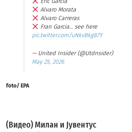
Eric Garcia
Alvaro Morata
Alvaro Carreras
Fran Garcia… see here
pic.twitter.com/uNkvBkg87Y
— United Insider (@Utdnsider)
May 25, 2026
foto/ EPA
(Видео) Милан и Јувентус