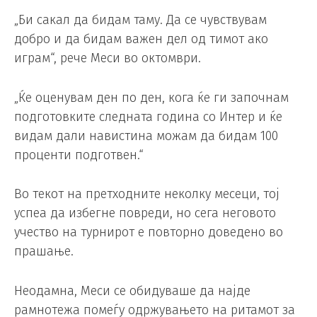
„Би сакал да бидам таму. Да се ​​чувствувам
добро и да бидам важен дел од тимот ако
играм“, рече Меси во октомври.
„Ќе оценувам ден по ден, кога ќе ги започнам
подготовките следната година со Интер и ќе
видам дали навистина можам да бидам 100
проценти подготвен.“
Во текот на претходните неколку месеци, тој
успеа да избегне повреди, но сега неговото
учество на турнирот е повторно доведено во
прашање.
Неодамна, Меси се обидуваше да најде
рамнотежа помеѓу одржувањето на ритамот за