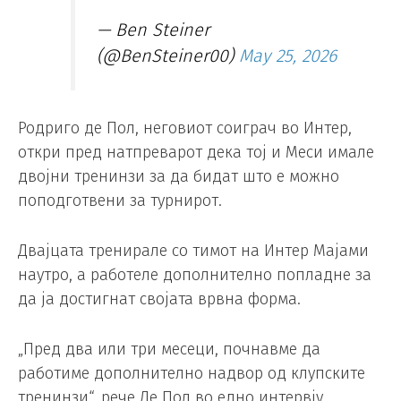
— Ben Steiner
(@BenSteiner00)
May 25, 2026
Родриго де Пол, неговиот соиграч во Интер,
откри пред натпреварот дека тој и Меси имале
двојни тренинзи за да бидат што е можно
поподготвени за турнирот.
Двајцата тренирале со тимот на Интер Мајами
наутро, а работеле дополнително попладне за
да ја достигнат својата врвна форма.
„Пред два или три месеци, почнавме да
работиме дополнително надвор од клупските
тренинзи“, рече Де Пол во едно интервју.