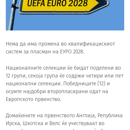
Нема да има промена во квалификацискиот
систем за пласман на ЕУРО 2028.
Националните селекции ќе бидат поделени во
12 групи, секоја група ќе содржи четири или пет
национални селекции. Победниците (12) и
осумте најдобри второпласирани одат на
Европското првенство.
Домаќините на првенството Англија, Република
Ирска, Шкотска и Велс ќе учествуваат во