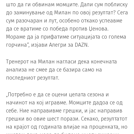
што да ги обвинам момците. Дали сум поблиску
до заминување од Милан по овој резултат? Сега
сум разочаран и лут, особено откако успеавме
да се вратиме со победа против Џенова.
Мораме да ја прифатиме ситуацијата со голема
горчина“, изјави Алегри за DAZN.
Тренерот на Милан нагласи дека конечната
анализа не смее да се базира само на
последниот резултат.
„Потребно е да се оцени целата сезона и
начинот на кој игравме. Момците дадоа се од
себе. Ние направивме грешки, и јас направив
грешки во овие шест порази. Секако, резултатот
на крајот од годината влијае на проценката, но