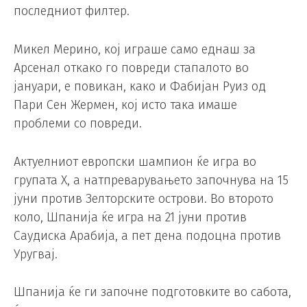
последниот филтер.
Микел Мерино, кој играше само еднаш за
Арсенал откако го повреди стапалото во
јануари, е повикан, како и Фабијан Руиз од
Пари Сен Жермен, кој исто така имаше
проблеми со повреди.
Актуелниот европски шампион ќе игра во
групата Х, а натпреварувањето започнува на 15
јуни против Зелторските острови. Во второто
коло, Шпанија ќе игра на 21 јуни против
Саудиска Арабија, а пет дена подоцна против
Уругвај.
Шпанија ќе ги започне подготовките во сабота,