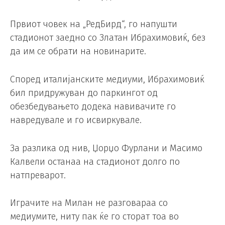
Првиот човек на „РедБирд“, го напушти
стадионот заедно со Златан Ибрахимовиќ, без
да им се обрати на новинарите.
Според италијанските медиуми, Ибрахимовиќ
бил придружуван до паркингот од
обезбедувањето додека навивачите го
навредувале и го исвиркувале.
За разлика од нив, Џорџо Фурлани и Масимо
Калвели останаа на стадионот долго по
натпреварот.
Играчите на Милан не разговараа со
медиумите, ниту пак ќе го сторат тоа во