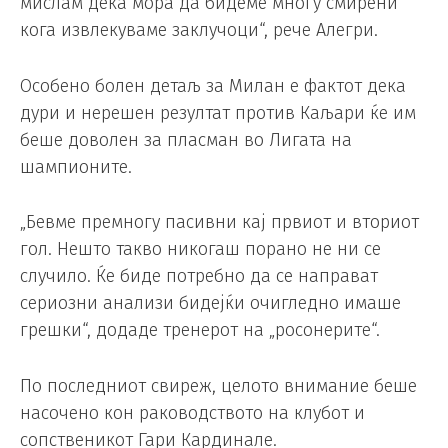
мислам дека мора да бидеме многу смирени
кога извлекуваме заклучоци“, рече Алегри.
Особено болен детаљ за Милан е фактот дека
дури и нерешен резултат против Каљари ќе им
беше доволен за пласман во Лигата на
шампионите.
„Бевме премногу пасивни кај првиот и вториот
гол. Нешто такво никогаш порано не ни се
случило. Ќе биде потребно да се направат
сериозни анализи бидејќи очигледно имаше
грешки“, додаде тренерот на „росонерите“.
По последниот свиреж, целото внимание беше
насочено кон раководството на клубот и
сопственикот Гари Кардинале.