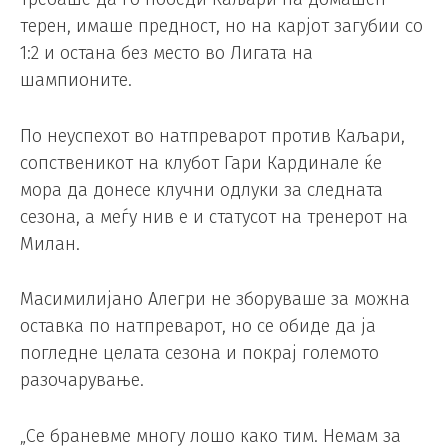
терен, имаше предност, но на карјот загубии со
1:2 и остана без место во Лигата на
шампионите.
По неуспехот во натпреварот против Каљари,
сопственикот на клубот Гари Кардинале ќе
мора да донесе клучни одлуки за следната
сезона, а меѓу нив е и статусот на тренерот на
Милан.
Масимилијано Алегри не зборуваше за можна
оставка по натпреварот, но се обиде да ја
погледне целата сезона и покрај големото
разочарување.
„Се браневме многу лошо како тим. Немам за