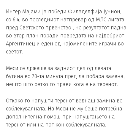
Интер Мајами ја победи Филаделфија Јунион,
со 6:4, во последниот натпревар од МЛС лигата
пред Светското првенство , но резултатот падна
во втор план поради повредата на најдобриот
Аргентинец и еден од најомилените играчи во
светот.
Меси се држеше за задниот дел од левата
бутина во 70-та минута пред да побара замена,
нешто што ретко го прави кога е на теренот.
Откако го напушти теренот веднаш замина во
соблекувалната. На Меси не му беше потребна
дополнителна помош при напуштањето на
теренот или на пат кон соблекувалната.