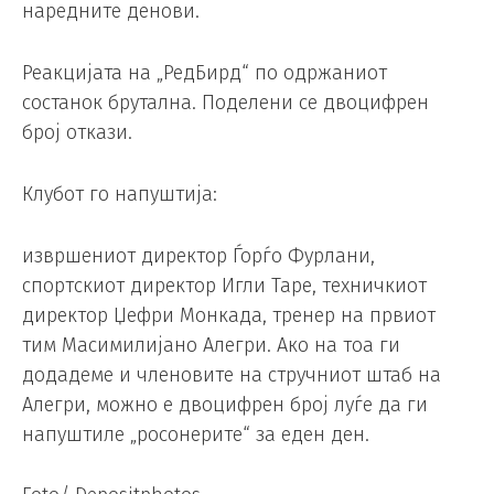
наредните денови.
Реакцијата на „РедБирд“ по одржаниот
состанок брутална. Поделени се двоцифрен
број откази.
Клубот го напуштија:
извршениот директор Ѓорѓо Фурлани,
спортскиот директор Игли Таре, техничкиот
директор Џефри Монкада, тренер на првиот
тим Масимилијано Алегри. Ако на тоа ги
додадеме и членовите на стручниот штаб на
Алегри, можно е двоцифрен број луѓе да ги
напуштиле „росонерите“ за еден ден.