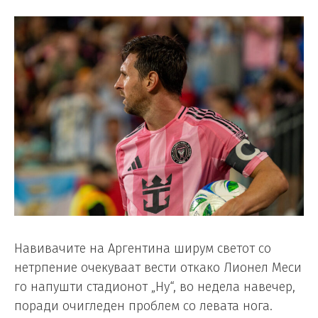
Навивачите на Аргентина ширум светот со
нетрпение очекуваат вести откако Лионел Меси
го напушти стадионот „Ну“, во недела навечер,
поради очигледен проблем со левата нога.