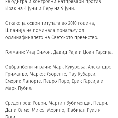
ќе одигра и контролни натпревари против
Ирак на 4 јуни и Перу на 9 јуни.
Откако ја освои титулата во 2010 година,
Шпанија не поминала понатаму од
осминафиналето на Светското првенство.
Голмани: Унај Симон, Давид Раја и Џоан Гарсија.
Одбранбени играчи: Марк Кукуреља, Алехандро
Грималдо, Маркос Љоренте, Пау Кубарси,
Емерик Лапорте, Педро Поро, Ерик Гарсија и
Марк Пубиљ.
Среден ред: Родри, Мартин Зубименди, Педри,
Дани Олмо, Микел Мерино, Фабијан Руиз и
Гави.