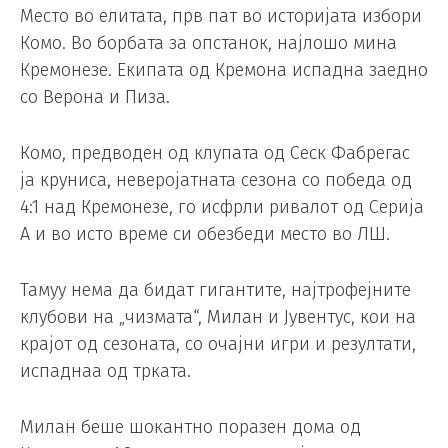
Место во елитата, прв пат во историјата избори
Комо. Во борбата за опстанок, најлошо мина
Кремонезе. Екипата од Кремона испадна заедно
со Верона и Пиза.
Комо, предводен од клупата од Сеск Фабрегас
ја круниса, неверојатната сезона со победа од
4:1 над Кремонезе, го исфрли ривалот од Серија
А и во исто време си обезбеди место во ЛШ.
Тамуу нема да бидат гигантите, најтрофејните
клубови на „чизмата“, Милан и Јувентус, кои на
крајот од сезоната, со очајни игри и резултати,
испаднаа од трката.
Милан беше шокантно поразен дома од