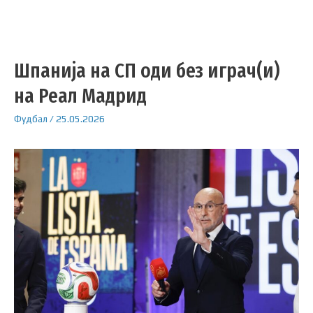
Шпанија на СП оди без играч(и)
на Реал Мадрид
Фудбал
/
25.05.2026