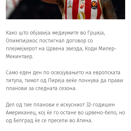
Како што објавија медиумите во Грција,
Олимпијакос постигнал договор со
плејмејкерот на Црвена звезда, Коди Милер-
Мекинтаер.
Само еден ден по освојувањето на европската
титула, тимот од Пиреја веќе почнува да прави
планови за следната сезона.
Дел од тие планови е искусниот 32-годишен
Американец, кој ќе го остане во црвено-бело, но
од Белград ќе се пресели во Атина.