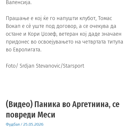
Валенсија.
Прашање е кој ќе го напушти клубот, Томас
Вокап е сè уште под договор, а се очекува да
остане и Кори Џозеф, ветеран кој даде значаен
придонес во освоејувањето на четвртата титула
во Евролигата.
Foto/ Srdjan Stevanovic/Starsport
(Видео) Паника во Аргетнина, се
повреди Меси
Фудбал
/
25.05.2026