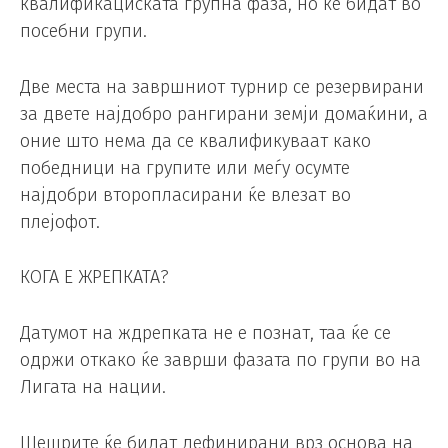
квалификациската групна фаза, но ќе бидат во
посебни групи.
Две места на завршниот турнир се резервирани
за двете најдобро рангирани земји домаќини, а
оние што нема да се квалификуваат како
победници на групите или меѓу осумте
најдобри второпласирани ќе влезат во
плејофот.
КОГА Е ЖРЕПКАТА?
Датумот на ждрепката не е познат, таа ќе се
одржи откако ќе заврши фазата по групи во на
Лигата на нации.
Шешрите ќе бидат дефинирани врз основа на