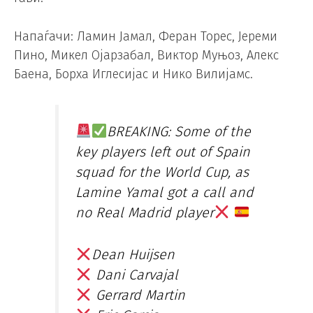
Напаѓачи: Ламин Јамал, Феран Торес, Јереми
Пино, Микел Ојарзабал, Виктор Муњоз, Алекс
Баена, Борха Иглесијас и Нико Вилијамс.
BREAKING: Some of the
key players left out of Spain
squad for the World Cup, as
Lamine Yamal got a call and
no Real Madrid player
Dean Huijsen
Dani Carvajal
Gerrard Martin