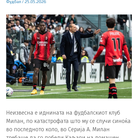
Фудбал
/
25.05.2026
Неизвесна е иднината на фудбалскиот клуб
Милан, по катастрофата што му се случи синоќа
во последното коло, во Серија А. Милан
требаше да го победи Каљари на домашен