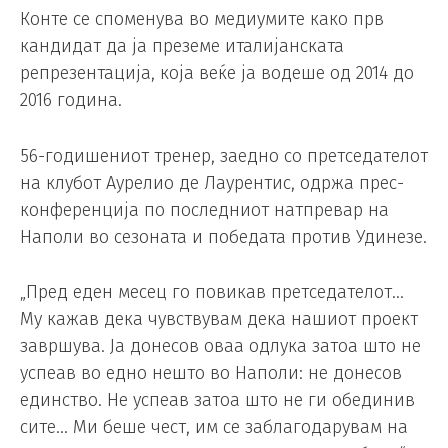
Конте се споменува во медиумите како прв
кандидат да ја преземе италијанската
репрезентација, која веќе ја водеше од 2014 до
2016 година.
56-годишениот тренер, заедно со претседателот
на клубот Аурелио де Лаурентис, одржа прес-
конференција по последниот натпревар на
Наполи во сезоната и победата против Удинезе.
„Пред еден месец го повикав претседателот…
Му кажав дека чувствувам дека нашиот проект
завршува. Ја донесов оваа одлука затоа што не
успеав во едно нешто во Наполи: не донесов
единство. Не успеав затоа што не ги обединив
сите… Ми беше чест, им се заблагодарувам на