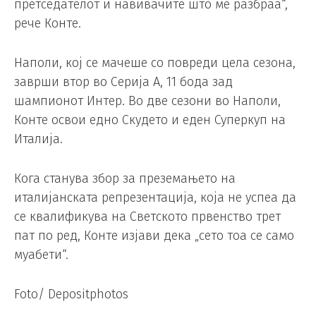
претседателот и навивачите што ме разбраа“,
рече Конте.
Наполи, кој се мачеше со повреди цела сезона,
заврши втор во Серија А, 11 бода зад
шампионот Интер. Во две сезони во Наполи,
Конте освои едно Скудето и еден Суперкуп на
Италија.
Кога станува збор за преземањето на
италијанската репрезентација, која не успеа да
се квалификува на Светското првенство трет
пат по ред, Конте изјави дека „сето тоа се само
муабети“.
Foto/ Depositphotos