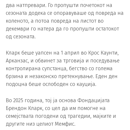
два натпревари. Го пропушти почетокот на
сезоната додека се опоравуваше од повреда на
коленото, а потоа повреда на листот во
декември го натера да го пропушти остатокот
од сезоната.
Кларк беше уапсен на 1 април во Крос Каунти,
Арканзас, и обвинет за трговија и поседување
контролирана супстанца, бегство со голема
брзина и незаконско претекнување. Еден ден
подоцна беше ослободен со кауција.
Во 2025 година, тој ја основа Фондацијата
Брендон Кларк, со цел да им помогне на
семејствата погодени од трагедии, мајките и
другите низ целиот Мемфис.