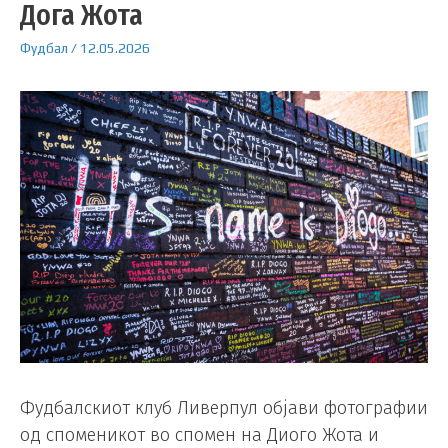
Дога Жота
Фудбал
/
12.05.2026
Фудбалскиот клуб Ливерпул објави фотографии
од споменикот во спомен на Диого Жота и