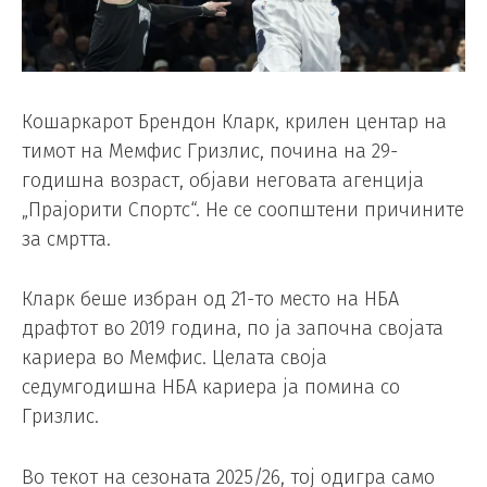
Кошаркарот Брендон Кларк, крилен центар на
тимот на Мемфис Гризлис, почина на 29-
годишна возраст, објави неговата агенција
„Прајорити Спортс“. Не се соопштени причините
за смртта.
Кларк беше избран oд 21-то место на НБА
драфтот во 2019 година, по ја започна својата
кариера во Мемфис. Целата своја
седумгодишна НБА кариера ја помина со
Гризлис.
Во текот на сезоната 2025/26, тој одигра само