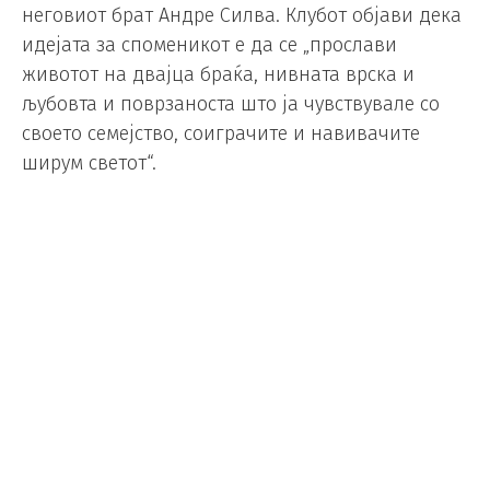
неговиот брат Андре Силва. Клубот објави дека
идејата за споменикот е да се „прослави
животот на двајца браќа, нивната врска и
љубовта и поврзаноста што ја чувствувале со
своето семејство, соиграчите и навивачите
ширум светот“.
Диого Жота и неговиот брат Андре Силва
загинаа во трагична сообраќајна несреќа на 3
јули 2025 година.
По смертта на Жота, за прв пат во историјата на
клубот, Ливерпул повлече од употреба број во
сите возрасни категории.