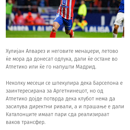
Хулијан Алварез и неговите менаџери, летово
ќе мора да донесат одлука, дали ќе остане во
Атлетико или ќе го напушти Мадрид.
Неколку месеци се шпекулира дека Барселона е
заинтересирана за Аргетнинецот, но од
Атлетико дојде потврда дека клубот нема да
засилува директни ривали, а и прашање е дали
Каталонците имаат пари сда реализираат
ваков трансфер.