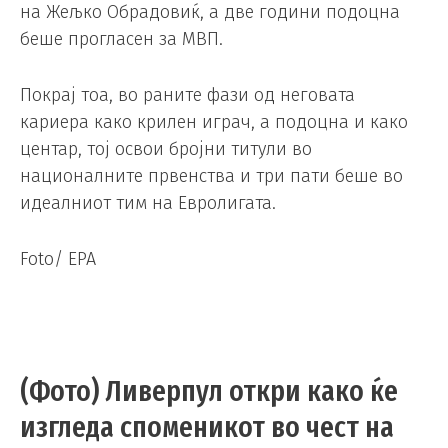
на Жељко Обрадовиќ, а две години подоцна
беше прогласен за МВП.
Покрај тоа, во раните фази од неговата
кариера како крилен играч, а подоцна и како
центар, тој освои бројни титули во
националните првенства и три пати беше во
идеалниот тим на Евролигата.
Foto/ EPA
(Фото) Ливерпул откри како ќе
изгледа споменикот во чест на