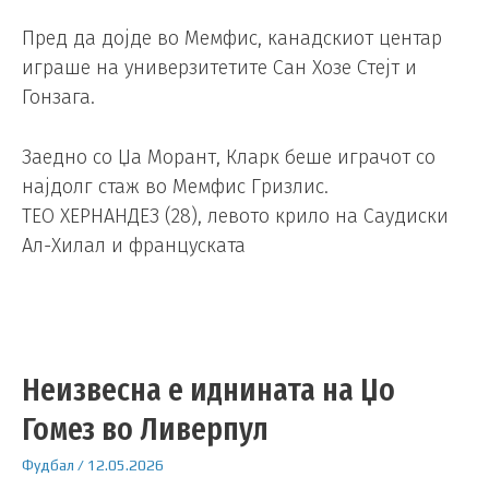
Пред да дојде во Мемфис, канадскиот центар
играше на универзитетите Сан Хозе Стејт и
Гонзага.
Заедно со Џа Морант, Кларк беше играчот со
најдолг стаж во Мемфис Гризлис.
ТЕО ХЕРНАНДЕЗ (28), левото крило на Саудиски
Ал-Хилал и француската
Неизвесна е иднината на Џо
Гомез во Ливерпул
Фудбал
/
12.05.2026