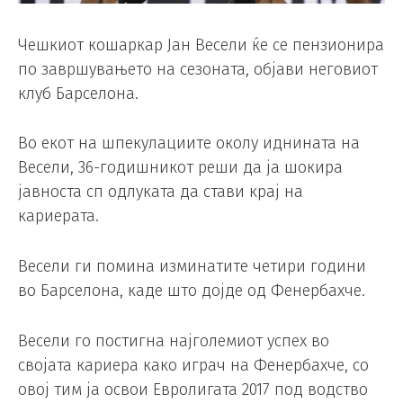
Чешкиот кошаркар Јан Весели ќе се пензионира
по завршувањето на сезоната, објави неговиот
клуб Барселона.
Во екот на шпекулациите околу иднината на
Весели, 36-годишникот реши да ја шокира
јавноста сп одлуката да стави крај на
кариерата.
Весели ги помина изминатите четири години
во Барселона, каде што дојде од Фенербахче.
Весели го постигна најголемиот успех во
својата кариера како играч на Фенербахче, со
овој тим ја освои Евролигата 2017 под водство