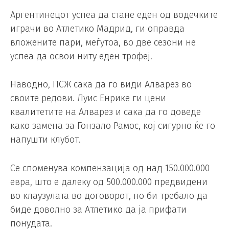
Аргентинецот успеа да стане еден од водечките
играчи во Атлетико Мадрид, ги оправда
вложените пари, меѓутоа, во две сезони не
успеа да освои ниту еден трофеј.
Наводно, ПСЖ сака да го види Алварез во
своите редови. Луис Енрике ги цени
квалитетите на Алварез и сака да го доведе
како замена за Гонзало Рамос, кој сигурно ќе го
напушти клубот.
Се споменува компензација од над 150.000.000
евра, што е далеку од 500.000.000 предвидени
во клаузулата во договорот, но би требало да
биде доволно за Атлетико да ја прифати
понудата.