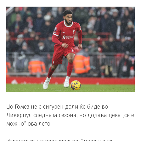
Џо Гомез не е сигурен дали ќе биде во
Ливерпул следната сезона, но додава дека „сè е
можно“ ова лето.