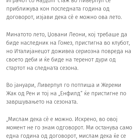
Играчот со најдолг стаж во Ливерпул се
приближува кон последната година од
договорот, изјави дека сè е можно ова лето.
Минатото лето, Џовани Леони, кој требаше да
биде наследник на Гомез, пристигна во клубот,
но Италијанецот доживеа сериозна повреда на
своето деби и ќе биде на теренот дури од
стартот на следната сезона.
Во јануари, Ливерпул го потпиша и Жереми
Жак од Рен и тој на „Енфилд“ ќе пристигне по
завршувањето на сезоната.
„Мислам дека сè е можно. Искрено, во овој
момент не го знам одговорот. Ми останува само
една година од договорот, мислам дека ќе се