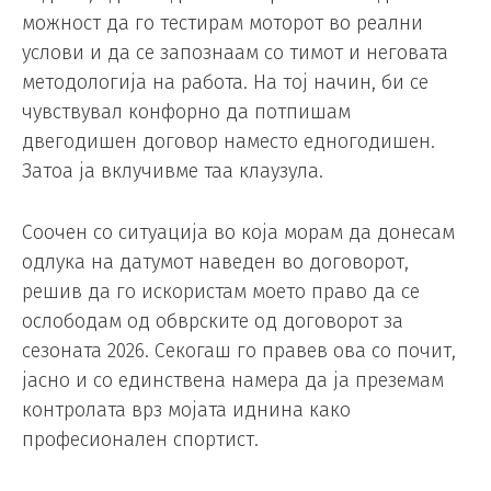
можност да го тестирам моторот во реални
услови и да се запознаам со тимот и неговата
методологија на работа. На тој начин, би се
чувствувал конфорно да потпишам
двегодишен договор наместо едногодишен.
Затоа ја вклучивме таа клаузула.
Соочен со ситуација во која морам да донесам
одлука на датумот наведен во договорот,
решив да го искористам моето право да се
ослободам од обврските од договорот за
сезоната 2026. Секогаш го правев ова со почит,
јасно и со единствена намера да ја преземам
контролата врз мојата иднина како
професионален спортист.