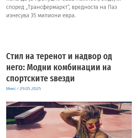
според „Трансфермаркт“, вредноста на Паз
изнесува 35 милиони евра.
Стил на теренот и надвор од
него: Модни комбинации на
спортските ѕвезди
Микс
/
29.05.2025