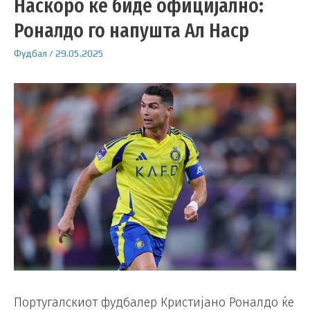
Наскоро ќе биде официјално:
Роналдо го напушта Ал Наср
Фудбал
/
29.05.2025
Португалскиот фудбалер Кристијано Роналдо ќе