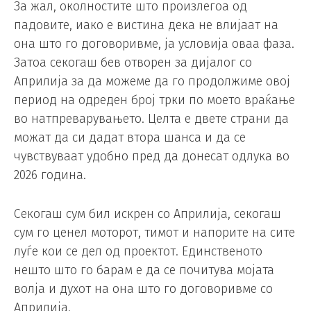
За жал, околностите што произлегоа од
падовите, иако е вистина дека не влијаат на
она што го договоривме, ја условија оваа фаза.
Затоа секогаш бев отворен за дијалог со
Априлија за да можеме да го продолжиме овој
период на одреден број трки по моето враќање
во натпреварувањето. Целта е двете страни да
можат да си дадат втора шанса и да се
чувствуваат удобно пред да донесат одлука во
2026 година.
Секогаш сум бил искрен со Априлија, секогаш
сум го ценел моторот, тимот и напорите на сите
луѓе кои се дел од проектот. Единственото
нешто што го барам е да се почитува мојата
волја и духот на она што го договоривме со
Априлија.