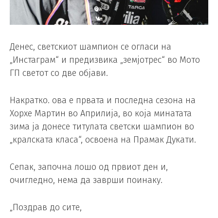
Денес, светскиот шампион се огласи на
„Инстаграм“ и предизвика „земјотрес“ во Мото
ГП светот со две објави.
Накратко. ова е првата и последна сезона на
Хорхе Мартин во Априлија, во која минатата
зима ја донесе титулата светски шампион во
„кралската класа“, освоена на Прамак Дукати.
Сепак, започна лошо од првиот ден и,
очигледно, нема да заврши поинаку.
„Поздрав до сите,