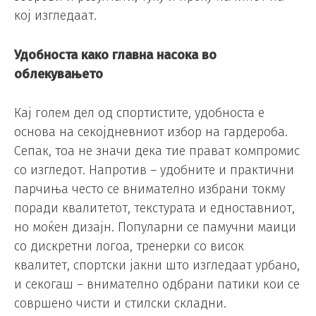
кој изгледаат.
Удобноста како главна насока во
облекувањето
Кај голем дел од спортистите, удобноста е
основа на секојдневниот избор на гардероба.
Сепак, тоа не значи дека тие прават компромис
со изгледот. Напротив – удобните и практични
парчиња често се внимателно избрани токму
поради квалитетот, текстурата и едноставниот,
но моќен дизајн. Популарни се памучни маици
со дискретни логоа, тренерки со висок
квалитет, спортски јакни што изгледаат урбано,
и секогаш – внимателно одбрани патики кои се
совршено чисти и стилски складни.