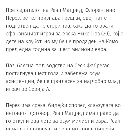
Претседателот на Реал Мадрид, Флорентино
Перез, ретко признава грешки, овој пат е
подготвен да го стори тоа, сака да го врати
офанзивниот играч за врска Нико Паз (20), кој е
дете на клубот, но му беше продаден на Комо
пред една година за шест милиони евра.
Паз, блесна под водство на Сеск Фабрегас,
постигнува шест гола и забележа осум
асистенции, беше прогласен за најдобар млад
играч во Серија А.
Перез има среќа, бидејќи според клаузулата во
неговиот договор, Реал Мадрид има право да
го откупи ова лето за осум милиони евра. Реал
нема да ја пропушти оваа можност, бидејќи