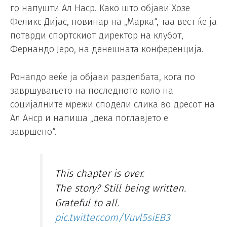
го напушти Ал Наср. Како што објави Хозе
Феликс Дијас, новинар на „Марка“, таа вест ќе ја
потврди спортскиот директор на клубот,
Фернандо Јеро, на денешната конференција.
Роналдо веќе ја објави разделбата, кога по
завршувањето на последното коло на
социјалните мрежи сподели слика во дресот на
Ал Анср и напиша „дека поглавјето е
завршено“.
This chapter is over.
The story? Still being written.
Grateful to all.
pic.twitter.com/Vuvl5siEB3