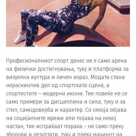
Професионалниот спорт денес не е само арена
на физички достигнувања, туку и платформа за
визуелна култура и личен израз. Модата стана
нераскинлив дел од спортската сцена, а
спортистите – модерни икони. Тие повеќе не се
само примери за дисциплина и сила, туку и за
стил, самодоверба и карактер. Со секоја објава
на социјалните мрежи или појава на некој
настан, тие испраќаат порака – не само преку
зборови и резултати, туку и преку начинот на