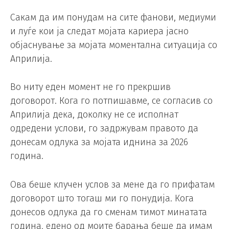
Сакам да им понудам на сите фанови, медиуми
и луѓе кои ја следат мојата кариера јасно
објаснување за мојата моментална ситуација со
Априлија.
Во ниту еден момент не го прекршив
договорот. Кога го потпишавме, се согласив со
Априлија дека, доколку не се исполнат
одредени услови, го задржувам правото да
донесам одлука за мојата иднина за 2026
година.
Ова беше клучен услов за мене да го прифатам
договорот што тогаш ми го понудија. Кога
донесов одлука да го сменам тимот минатата
година, едено од моите барања беше да имам