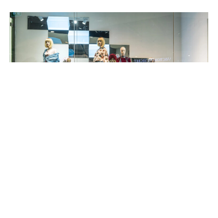
Совршен баланс – спортска елеганција во
секојдневието
Терминот „спортска елеганција“ сè почесто се