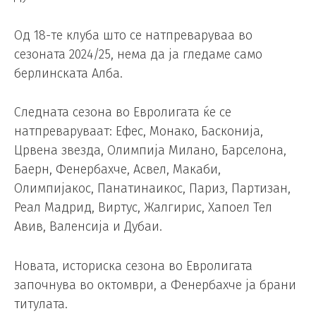
Од 18-те клуба што се натпреваруваа во
сезоната 2024/25, нема да ја гледаме само
берлинската Алба.
Следната сезона во Евролигата ќе се
натпреваруваат: Ефес, Монако, Басконија,
Црвена звезда, Олимпија Милано, Барселона,
Баерн, Фенербахче, Асвел, Макаби,
Олимпијакос, Панатинаикос, Париз, Партизан,
Реал Мадрид, Виртус, Жалгирис, Хапоел Тел
Авив, Валенсија и Дубаи.
Новата, историска сезона во Евролигата
започнува во октомври, а Фенербахче ја брани
титулата.