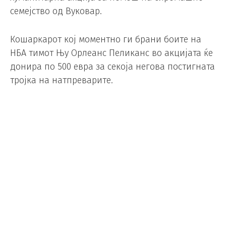
семејство од Вуковар.
Кошаркарот кој моментно ги брани боите на
НБА тимот Њу Орлеанс Пеликанс во акцијата ќе
донира по 500 евра за секоја негова постигната
тројка на натпреварите.
Миротиќ на секој меч постигнува по речиси 3
тројки во најсилната кошаркарска лига.
Собраните средства ќе бидат наменети за нова
куќа на самохран татко од Вуковар кој има 6
деца.