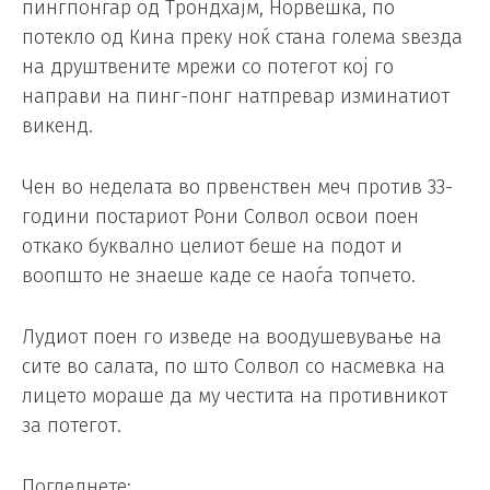
пингпонгар од Трондхајм, Норвешка, по
потекло од Кина преку ноќ стана голема ѕвезда
на друштвените мрежи со потегот кој го
направи на пинг-понг натпревар изминатиот
викенд.
Чен во неделата во првенствен меч против 33-
години постариот Рони Солвол освои поен
откако буквално целиот беше на подот и
воопшто не знаеше каде се наоѓа топчето.
Лудиот поен го изведе на воодушевување на
сите во салата, по што Солвол со насмевка на
лицето мораше да му честита на противникот
за потегот.
Погледнете: