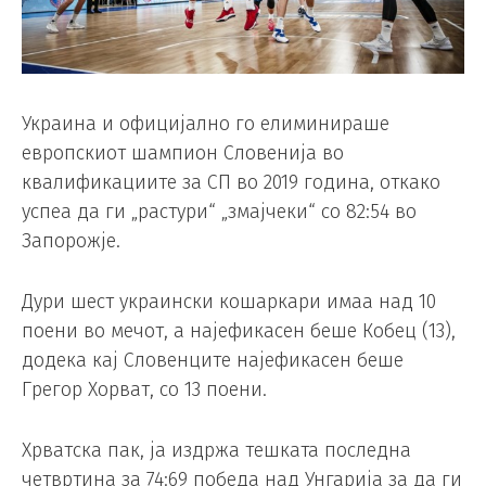
Украина и официјално го елиминираше
европскиот шампион Словенија во
квалификациите за СП во 2019 година, откако
успеа да ги „растури“ „змајчеки“ со 82:54 во
Запорожје.
Дури шест украински кошаркари имаа над 10
поени во мечот, а најефикасен беше Кобец (13),
додека кај Словенците најефикасен беше
Грегор Хорват, со 13 поени.
Хрватска пак, ја издржа тешката последна
четвртина за 74:69 победа над Унгарија за да ги