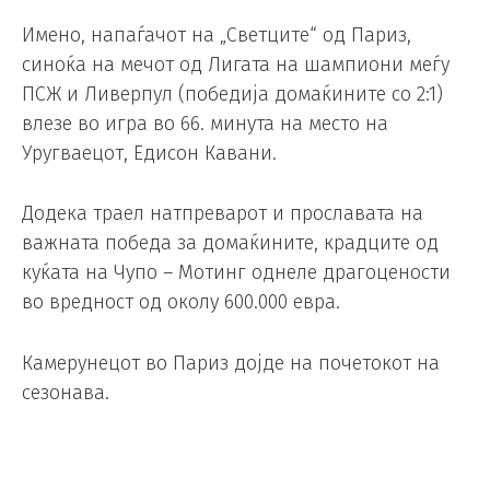
Имено, напаѓачот на „Светците“ од Париз,
синоќа на мечот од Лигата на шампиони меѓу
ПСЖ и Ливерпул (победија домаќините со 2:1)
влезе во игра во 66. минута на место на
Уругваецот, Едисон Кавани.
Додека траел натпреварот и прославата на
важната победа за домаќините, крадците од
куќата на Чупо – Мотинг однеле драгоцености
во вредност од околу 600.000 евра.
Камерунецот во Париз дојде на почетокот на
сезонава.