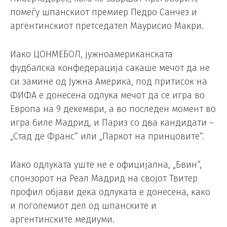
помеѓу шпанскиот премиер Педро Санчез и
аргентинскиот претседател Маурисио Макри.
Иако ЦОНМЕБОЛ, јужноамериканската
фудбалска конфедерација сакаше мечот да не
си замине од Јужна Америка, под притисок на
ФИФА е донесена одлука мечот да се игра во
Европа на 9 декември, а во последен момент во
игра биле Мадрид, и Париз со два кандидати –
„Стад де Франс“ или „Паркот на принцовите“.
Иако одлуката уште не е официјална, „Бвин“,
спонзорот на Реал Мадрид на својот Твитер
профил објави дека одлуката е донесена, како
и поголемиот дел од шпанските и
аргентинските медиуми.