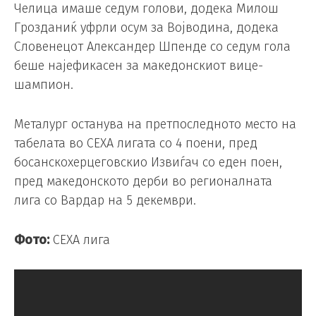
Челица имаше седум голови, додека Милош
Грозданиќ уфрли осум за Војводина, додека
Словенецот Александер Шпенде со седум гола
беше најефикасен за македонскиот вице-
шампион.
Металург останува на претпоследното место на
табелата во СЕХА лигата со 4 поени, пред
босанскохерцеговскио Извиѓач со еден поен,
пред македонското дерби во регионалната
лига со Вардар на 5 декември.
Фото:
СЕХА лига