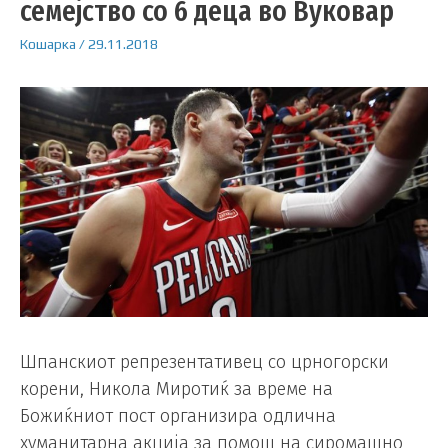
семејство со 6 деца во Вуковар
Кошарка
/
29.11.2018
Шпанскиот репрезентативец со црногорски
корени, Никола Миротиќ за време на
Божиќниот пост организира одлична
хуманитарна акција за помош на сиромашно