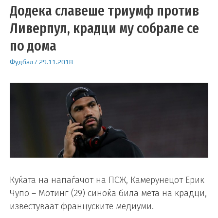
Додека славеше триумф против
Ливерпул, крадци му собрале се
по дома
Фудбал
/
29.11.2018
Куќата на напаѓачот на ПСЖ, Камерунецот Ерик
Чупо – Мотинг (29) синоќа била мета на крадци,
известуваат француските медиуми.