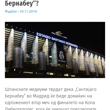
Бернабеу“?
Фудбал
/
29.11.2018
Шпанските медиуми тврдат дека „Сантијаго
Бернабеу“ во Мадрид ќе биде домаќин на
одложениот втор меч од финалето на Копа
Либертадорес, кога ќе завршат преговорите