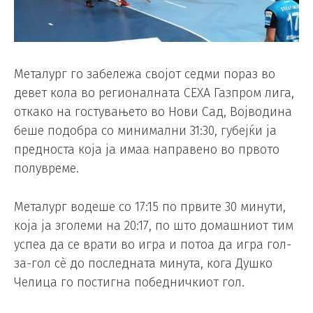
Металург го забележа својот седми пораз во
девет кола во регионалната СЕХА Газпром лига,
откако на гостувањето во Нови Сад, Војводина
беше подобра со минимални 31:30, губејќи ја
предноста која ја имаа направено во првото
полувреме.
Металург водеше со 17:15 по првите 30 минути,
која ја зголеми на 20:17, по што домашниот тим
успеа да се врати во игра и потоа да игра гол-
за-гол сѐ до последната минута, кога Душко
Челица го постигна победничкиот гол.