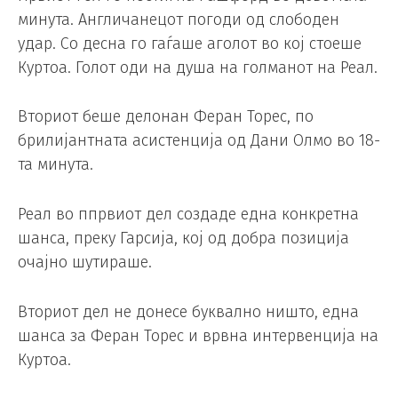
минута. Англичанецот погоди од слободен
удар. Со десна го гаѓаше аголот во кој стоеше
Куртоа. Голот оди на душа на голманот на Реал.
Вториот беше делонан Феран Торес, по
брилијантната асистенција од Дани Олмо во 18-
та минута.
Реал во ппрвиот дел создаде една конкретна
шанса, преку Гарсија, кој од добра позиција
очајно шутираше.
Вториот дел не донесе буквално ништо, една
шанса за Феран Торес и врвна интервенција на
Куртоа.