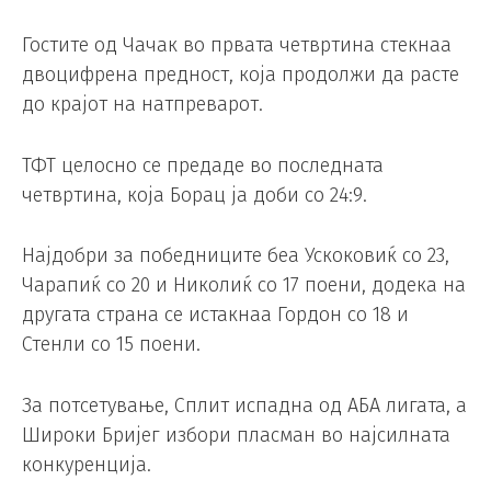
Гостите од Чачак во првата четвртина стекнаа
двоцифрена предност, која продолжи да расте
до крајот на натпреварот.
ТФТ целосно се предаде во последната
четвртина, која Борац ја доби со 24:9.
Најдобри за победниците беа Ускоковиќ со 23,
Чарапиќ со 20 и Николиќ со 17 поени, додека на
другата страна се истакнаа Гордон со 18 и
Стенли со 15 поени.
За потсетување, Сплит испадна од АБА лигата, а
Широки Бријег избори пласман во најсилната
конкуренција.