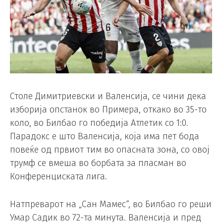
Столе Димитриевски и Валенсија, се чини дека
изборија опстанок во Примера, откако во 35-то
коло, во Билбао го победија Атлетик со 1:0.
Парадокс е што Валенсија, која има пет бода
повеќе од првиот тим во опасната зона, со овој
трумф се вмеша во борбата за пласман во
Конференциската лига.
Натпреварот на „Сан Мамес“, во Билбао го реши
Умар Садик во 72-та минута. Валенсија и пред