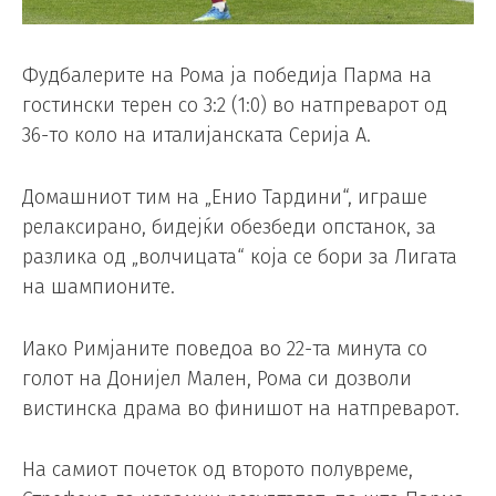
Фудбалерите на Рома ја победија Парма на
гостински терен со 3:2 (1:0) во натпреварот од
36-то коло на италијанската Серија А.
Домашниот тим на „Енио Тардини“, играше
релаксирано, бидејќи обезбеди опстанок, за
разлика од „волчицата“ која се бори за Лигата
на шампионите.
Иако Римјаните поведоа во 22-та минута со
голот на Донијел Мален, Рома си дозволи
вистинска драма во финишот на натпреварот.
На самиот почеток од второто полувреме,