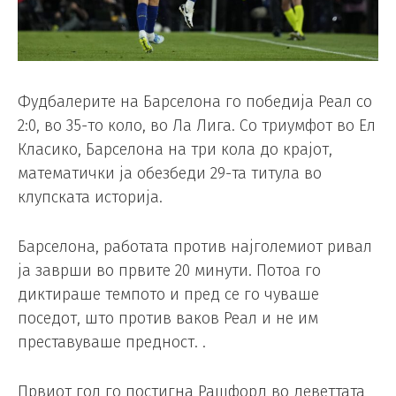
Фудбалерите на Барселона го победија Реал со
2:0, во 35-то коло, во Ла Лига. Со триумфот во Ел
Класико, Барселона на три кола до крајот,
математички ја обезбеди 29-та титула во
клупската историја.
Барселона, работата против најголемиот ривал
ја заврши во првите 20 минути. Потоа го
диктираше темпото и пред се го чуваше
поседот, што против ваков Реал и не им
преставуваше предност. .
Првиот гол го постигна Рашфорд во деветтата