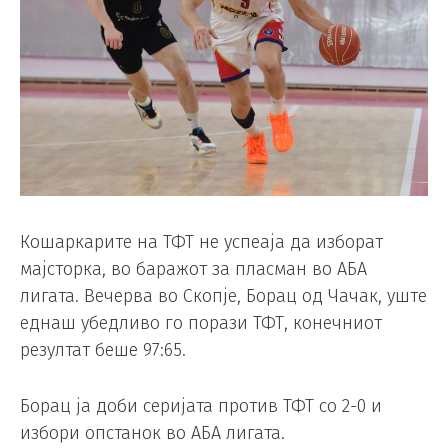
Кошаркарите на ТФТ не успеаја да изборат
мајсторка, во баражот за пласман во АБА
лигата. Вечерва во Скопје, Борац од Чачак, уште
еднаш убедливо го порази ТФТ, конечниот
резултат беше 97:65.
Борац ја доби серијата против ТФТ со 2-0 и
избори опстанок во АБА лигата.