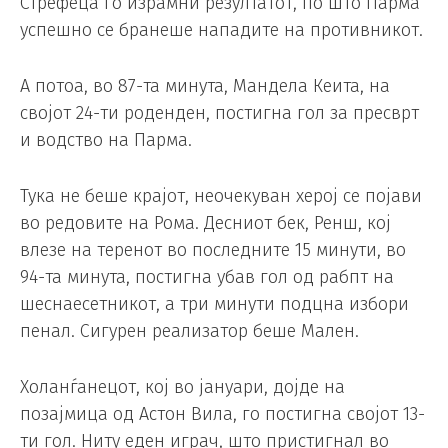
Стрефеца го израмни резултатот, по што Парма
успешно се бранеше нападите на противникот.
А потоа, во 87-та минута, Мандела Кеита, на
својот 24-ти роденден, постигна гол за пресврт
и водство на Парма.
Тука не беше крајот, неочекуван херој се појави
во редовите на Рома. Десниот бек, Ренш, кој
влезе на теренот во последните 15 минути, во
94-та минута, постигна убав гол од рабпт на
шеснаесетникот, а три минути подцна избори
пенал. Сигурен реализатор беше Мален.
Холанѓанецот, кој во јануари, дојде на
позајмица од Астон Вила, го постигна својот 13-
ти гол. Ниту еден играч, што пристигнал во