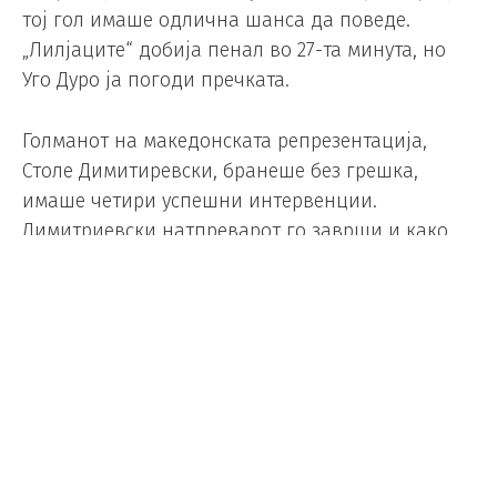
тој гол имаше одлична шанса да поведе.
„Лилјаците“ добија пенал во 27-та минута, но
Уго Дуро ја погоди пречката.
Голманот на македонската репрезентација,
Столе Димитиревски, бранеше без грешка,
имаше четири успешни интервенции.
Димитриевски натпреварот го заврши и како
најдобро оцент во двата тима.
Foto/ EPA