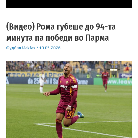
(Видео) Рома губеше до 94-та
минута па победи во Парма
Фудбал
Makfax
/
10.05.2026