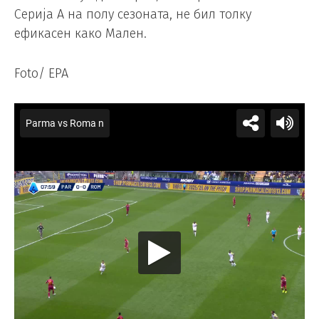
Серија А на полу сезоната, не бил толку
ефикасен како Мален.
Foto/ EPA