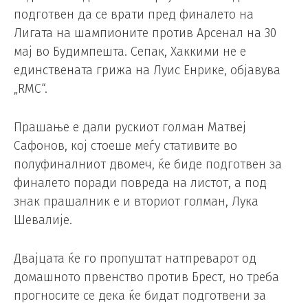
подготвен да се врати пред финалето на
Лигата на шампионите против Арсенал на 30
мај во Будимпешта. Сепак, Хаккими не е
единствената грижа на Луис Енрике, објавува
„RMC“.
Прашање е дали рускиот голман Матвеј
Сафонов, кој стоеше меѓу стативите во
полуфиналниот двомеч, ќе биде подготвен за
финалето поради повреда на листот, а под
знак прашалник е и вториот голман, Лука
Шевалије.
Двајцата ќе го пропуштат натпреварот од
домашното првенство против Брест, но треба
прогносите се дека ќе бидат подготвени за