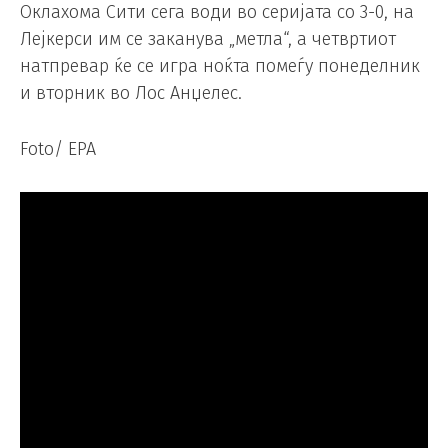
Оклахома Сити сега води во серијата со 3-0, на
Лејкерси им се заканува „метла“, а четвртиот
натпревар ќе се игра ноќта помеѓу понеделник
и вторник во Лос Анџелес.
Foto/ EPA