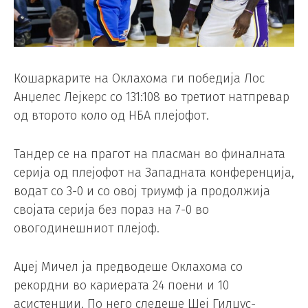
Кошаркарите на Оклахома ги победија Лос
Анџелес Лејкерс со 131:108 во третиот натпревар
од второто коло од НБА плејофот.
Тандер се на прагот на пласман во финалната
серија од плејофот на Западната конференција,
водат со 3-0 и со овој триумф ја продолжија
својата серија без пораз на 7-0 во
овогодинешниот плејоф.
Аџеј Мичел ја предводеше Оклахома со
рекордни во кариерата 24 поени и 10
асистенции. По него следеше Шеј Гилџус-