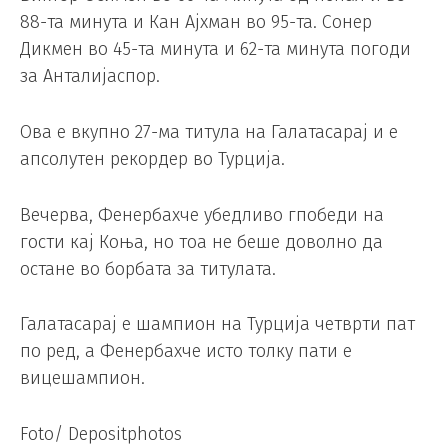
88-та минута и Кан Ајхман во 95-та. Сонер
Дикмен во 45-та минута и 62-та минута погоди
за Анталијаспор.
Ова е вкупно 27-ма титула на Галатасарај и е
апсолутен рекордер во Турција.
Вечерва, Фенербахче убедливо гпобеди на
гости кај Коња, но тоа не беше доволно да
остане во борбата за титулата.
Галатасарај е шампион на Турција четврти пат
по ред, а Фенербахче исто толку пати е
вицешампион.
Foto/ Depositphotos