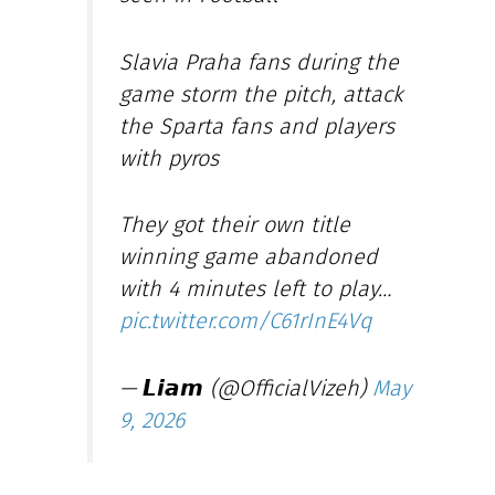
Slavia Praha fans during the
game storm the pitch, attack
the Sparta fans and players
with pyros
They got their own title
winning game abandoned
with 4 minutes left to play…
pic.twitter.com/C61rInE4Vq
— 𝙇𝙞𝙖𝙢 (@OfficialVizeh)
May
9, 2026