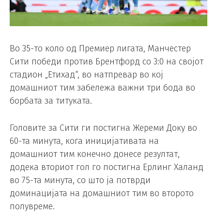
Во 35-то коло од Премиер лигата, Манчестер
Сити победи против Брентфорд со 3:0 на својот
стадион „Етихад“, во натпревар во кој
домашниот тим забележа важни три бода во
борбата за титуката.
Головите за Сити ги постигна Жереми Доку во
60-та минута, кога иницијативата на
домашниот тим конечно донесе резултат,
додека вториот гол го постигна Ерлинг Халанд
во 75-та минута, со што ја потврди
доминацијата на домашниот тим во второто
полувреме.