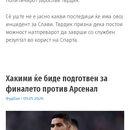
политичарот Јарослав Тврдик.
Сè уште не е јасно какви последици ќе има овој
инцидент за Слави. Тврдик призна дека постои
можност натпреварот да заврши со службен
резултат во корист на Спарта.
Хакими ќе биде подготвен за
финалето против Арсенал
Фудбал
/
09.05.2026