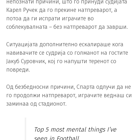
непознати причини, што го принуди судијата
Карел Ручек да го прекине натпреварот, а
потоа да ги испрати играчите во
соблекувалната – без натпреварот да заврши.
Ситуацијата дополнително ескалираше кога
навивачите се судрија со голманот на гостите
Јакуб Суровчик, кој го напушти теренот со
повреди.
Од безбедносни причини, Спарта одлучи да не
го продолжи натпреварот, играчите веднаш си
заминаа од стадионот.
Top 5 most mental things I’ve
seen in Football