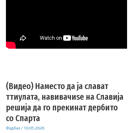
(Видео) Наместо да ја слават
ттиулата, навивачиѕе на Славија
решија да го прекинат дербито
со Спарта
Фудбал
/
10.05.2026