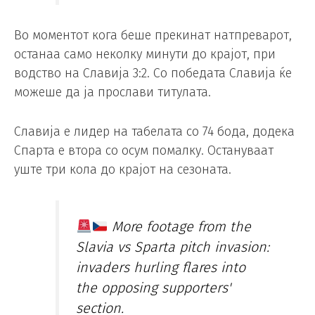
Во моментот кога беше прекинат натпреварот,
останаа само неколку минути до крајот, при
водство на Славија 3:2. Со победата Славија ќе
можеше да ја прослави титулата.
Славија е лидер на табелата со 74 бода, додека
Спарта е втора со осум помалку. Остануваат
уште три кола до крајот на сезоната.
More footage from the
Slavia vs Sparta pitch invasion:
invaders hurling flares into
the opposing supporters'
section.