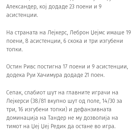
Александер, кој додаде 23 поени и 9
асистенции.
На страната на Лејкерс, Леброн Џејмс имаше 19
поени, 8 асистенции, 6 скока и три изгубени
топки.
Остин Ривс постигна 17 поени и 9 асистенции,
додека Руи Хачимура додаде 21 поен.
Сепак, слабиот шут на главните играчи на
Лејкерси (38/81 вкупно шут од поле, 14/30 за
три, 16 изгубени топки) и дефанзивната
доминација на Тандер не му дозволија на
тимот на Џеј Џеј Редик да остане во игра.