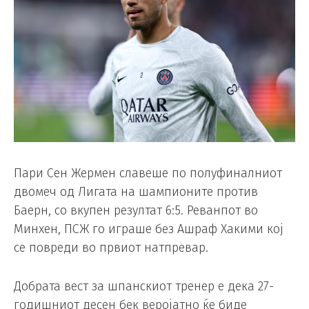
Пари Сен Жермен славеше по полуфиналниот
двомеч од Лигата на шампионите против
Баерн, со вкупен резултат 6:5. Реванпот во
Минхен, ПСЖ го играше без Ашраф Хакими кој
се повреди во првиот натпревар.
Добрата вест за шпанскиот тренер е дека 27-
годишниот десен бек веројатно ќе биде