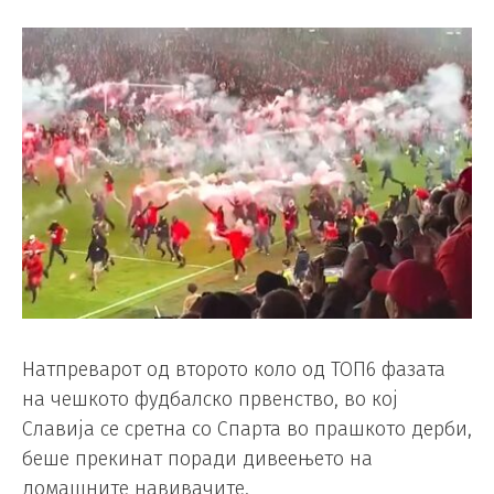
Натпреварот од второто коло од ТОП6 фазата
на чешкото фудбалско првенство, во кој
Славија се сретна со Спарта во прашкото дерби,
беше прекинат поради дивеењето на
домашните навивачите.