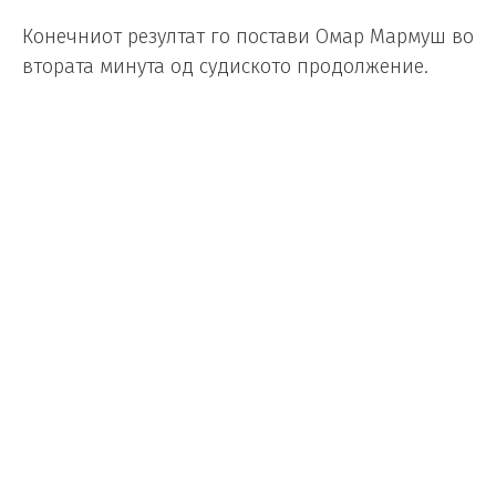
Конечниот резултат го постави Омар Мармуш во
втората минута од судиското продолжение.
Во текот на натпреварот, тимот на Пеп
Гвардиола испрати дури 24 удари кон голот на
противникот, со постојан притисок и контрола
на топката, што на крајот резултираше со
заслужена победа.
Арсенал сè уште води со два бода, додека Сити
останува во директна трка за титулата и нема
да дозволи неговите ривали да се одлепат на
крајот од сезоната.
Оваа победа доаѓа по нерешениот резултат во
минатото коло од Премиер лигата, па затоа