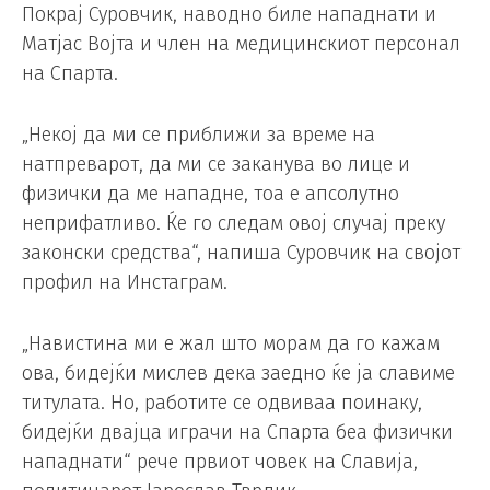
Покрај Суровчик, наводно биле нападнати и
Матјас Војта и член на медицинскиот персонал
на Спарта.
„Некој да ми се приближи за време на
натпреварот, да ми се заканува во лице и
физички да ме нападне, тоа е апсолутно
неприфатливо. Ќе го следам овој случај преку
законски средства“, напиша Суровчик на својот
профил на Инстаграм.
„Навистина ми е жал што морам да го кажам
ова, бидејќи мислев дека заедно ќе ја славиме
титулата. Но, работите се одвиваа поинаку,
бидејќи двајца играчи на Спарта беа физички
нападнати“ рече првиот човек на Славија,