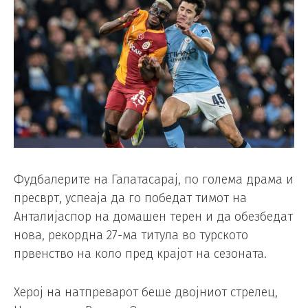
Фудбалерите на Галатасарај, по голема драма и
пресврт, успеаја да го победат тимот на
Анталијаспор на домашен терен и да обезбедат
нова, рекордна 27-ма титула во турското
првенство на коло пред крајот на сезоната.
Херој на натпреварот беше двојниот стрелец,