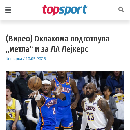
(Видео) Оклахома подготвува
„метла“ и за ЛА Лејкерс
Кошарка
/
10.05.2026