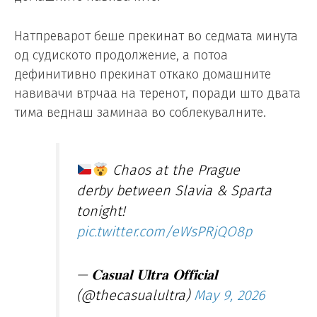
Натпреварот беше прекинат во седмата минута
од судиското продолжение, а потоа
дефинитивно прекинат откако домашните
навивачи втрчаа на теренот, поради што двата
тима веднаш заминаа во соблекувалните.
Chaos at the Prague
derby between Slavia & Sparta
tonight!
pic.twitter.com/eWsPRjQO8p
— 𝐂𝐚𝐬𝐮𝐚𝐥 𝐔𝐥𝐭𝐫𝐚 𝐎𝐟𝐟𝐢𝐜𝐢𝐚𝐥
(@thecasualultra)
May 9, 2026