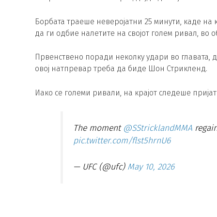
Борбата траеше неверојатни 25 минути, каде на 
да ги одбие налетите на својот голем ривал, во о
Првенствено поради неколку удари во главата, д
овој натпревар треба да биде Шон Стрикленд.
Иако се големи ривали, на крајот следеше прија
The moment
@SStricklandMMA
regain
pic.twitter.com/flst5hrnU6
— UFC (@ufc)
May 10, 2026