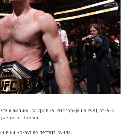
ата шампион во средна категорија на УФЦ, откако
ди Хамзат Чимаев.
нички нокаут во петтата рунда.