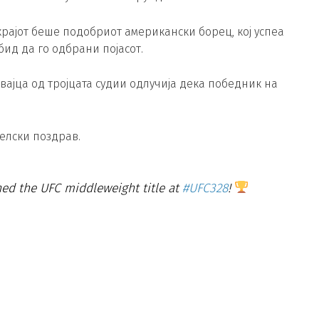
крајот беше подобриот американски борец, кој успеа
бид да го одбрани појасот.
вајца од тројцата судии одлучија дека победник на
телски поздрав.
ed the UFC middleweight title at
#UFC328
!