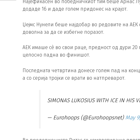
Најефикасен во победничкиот тим беше Арнас Лу
додаде 16 и даде голем придонес на крајот.
Џејмс Нунели беше најдобар во редовите на АЕК 
доволна за да се избегне поразот.
АЕК имаше сè во свои раце, предност од дури 20 
целосно падна во финишот.
Последната четвртина донесе голем пад на конце
а со серија тројки се врати во натпреварот.
SIMONAS LUKOSIUS WITH ICE IN HIS V
— Eurohoops (@Eurohoopsnet)
May 9