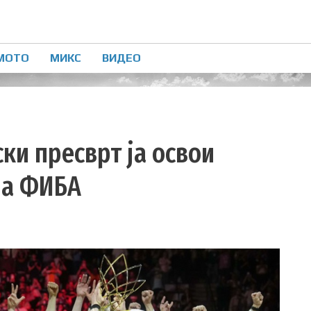
МОТО
МИКС
ВИДЕО
ски пресврт ја освои
на ФИБА