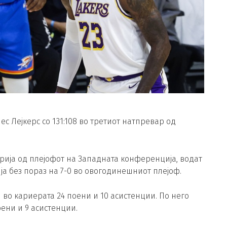
с Лејкерс со 131:108 во третиот натпревар од
рија од плејофот на Западната конференција, водат
рија без пораз на 7-0 во овогодинешниот плејоф.
во кариерата 24 поени и 10 асистенции. По него
оени и 9 асистенции.