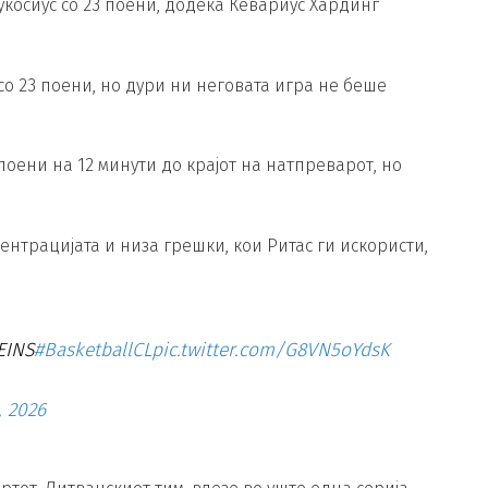
косиус со 23 поени, додека Кевариус Хардинг
со 23 поени, но дури ни неговата игра не беше
поени на 12 минути до крајот на натпреварот, но
нтрацијата и низа грешки, кои Ритас ги искористи,
EINS
#BasketballCL
pic.twitter.com/G8VN5oYdsK
, 2026