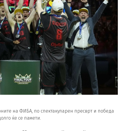
оните на ФИБА, по спектакуларен пресврт и победа
олго ќе се памети.