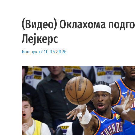
(Видео) Оклахома подго
Лејкерс
Кошарка
/
10.05.2026