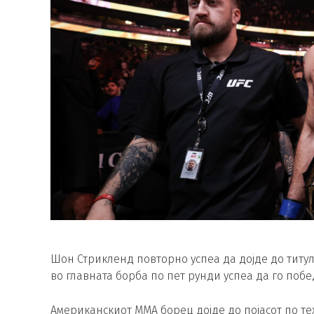
Шон Стрикленд повторно успеа да дојде до титул
во главната борба по пет рунди успеа да го побе
Американскиот ММА борец дојде до појасот по тех