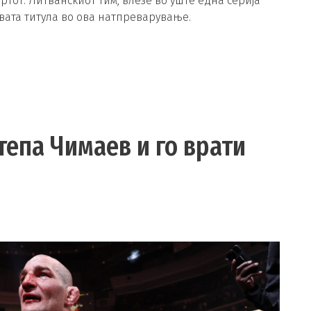
от. Литванскиот тим, влезе во уште една серија
рвата титула во ова натпреварување.
тепа Чимаев и го врати