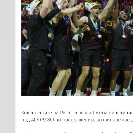
Кошаркарите на Ритас ја освои Лигата на шампи
над АЕК (92:86) по продолженија, во финале кое д