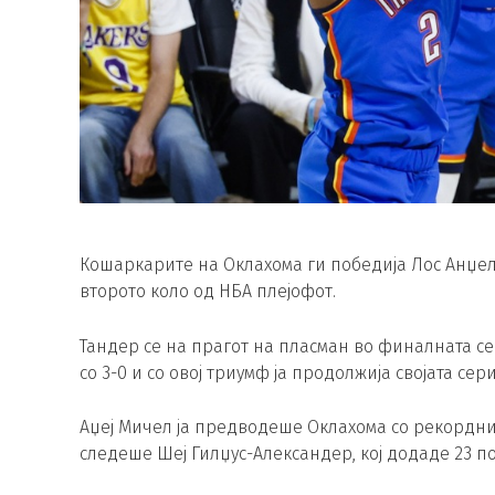
Кошаркарите на Оклахома ги победија Лос Анџеле
второто коло од НБА плејофот.
Тандер се на прагот на пласман во финалната се
со 3-0 и со овој триумф ја продолжија својата се
Аџеј Мичел ја предводеше Оклахома со рекордни 
следеше Шеј Гилџус-Александер, кој додаде 23 п