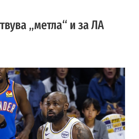
твува „метла“ и за ЛА