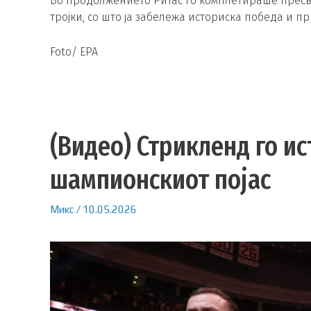
Во продолжението Ритас го комплетираше пресврт
тројки, со што ја забележа историска победа и п
Foto/ EPA
(Видео) Стрикленд го ис
шампионскиот појас
Микс
/
10.05.2026