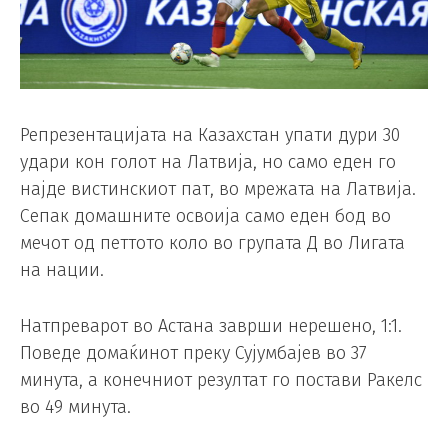
Репрезентацијата на Казахстан упати дури 30
удари кон голот на Латвија, но само еден го
најде вистинскиот пат, во мрежата на Латвија.
Сепак домашните освоија само еден бод во
мечот од петтото коло во групата Д во Лигата
на нации.
Натпреварот во Астана заврши нерешено, 1:1.
Поведе домаќинот преку Сујумбајев во 37
минута, а конечниот резултат го постави Ракелс
во 49 минута.