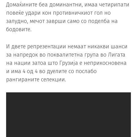
Домаќините беа доминантни, имаа четирипати
повеќе удари кон противничкиот гол но
залудно, мечот заврши само со поделба на
бодовите.
И двете репрезентации немаат никакви шанси
за напредок во поквалитетна група во Лигата
на нации затоа што Грузија е неприкосновена
и има 4 од 4 во дуелите со послабо
рангираните селекции.