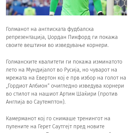
Голманот на англиската фудбалска
репрезентација, Џордан Пикфорд ги покажа
своите вештини во изведување корнери.
Голманските квалитети ги покажа изминатото
лето на Мундијалот во Русија, но чуварот на
мрежата на Евертон кој е прв избор на голот на
„Гордиот Албион“ очигледно изведува корнери
во стилот на нашиот Артим Шаќири (против
Англија во Саутемптон).
Камерманот кој го снимаше тренингот на
пулените на Герет Саутгејт пред новите