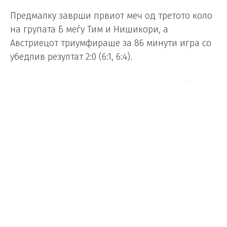
Предмалку заврши првиот меч од третото коло
на групата Б меѓу Тим и Нишикори, а
Австриецот триумфираше за 86 минути игра со
убедлив резултат 2:0 (6:1, 6:4).
Првиот сет помина во целосна доминација на
Тим, па со брејк младиот тенисер уште во
вториот гем покажа дека нема намера да губи
време против Нишикори.
Вториот сет донесе понеизвесна борба, но
сепак Кеи мораше да му подаде рака на
денеска подобриот противник откако успеа да
освои 4 гема во овој сет.
Сега двајцата тенисери имаат по 1 победа и 2