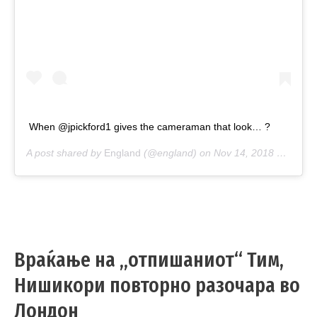
When @jpickford1 gives the cameraman that look… ?
A post shared by
England
(@england) on
Nov 14, 2018 at 1:26am PST
Враќање на „отпишаниот“ Тим,
Нишикори пoвторно разочара во
Лондон