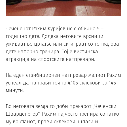
Чеченецот Рахим Куријев не е обично 5 –
годишно дете. Додека неговите врсници
уживаат во цртање или си играат со топка, ова
дете напорно тренира. Тој е вистинска
атракција на спортските натпревари.
На еден егзибиционен натпревар малиот Рахим
успеал да направи точно 4.105 склекови за 146
минути.
Во неговата земја го доби прекарот „Чеченски
Шварценегер“. Рахим најчесто тренира со татко
му во станот, прави склекови, шпаги и