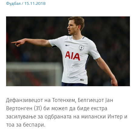
Фудбал
/
15.11.2018
Дефанзивецот на Тотенхем, Белгиецот Јан
Вертонген (31) би можел да биде екстра
засилување за одбраната на милански Интер и
тоа за беспари.