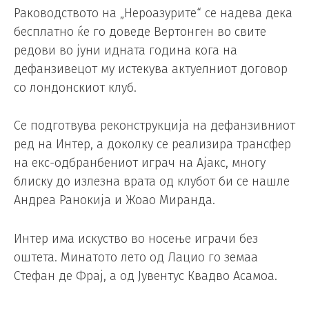
Раководството на „Нероазурите“ се надева дека
бесплатно ќе го доведе Вертонген во свите
редови во јуни идната година кога на
дефанзивецот му истекува актуелниот договор
со лондонскиот клуб.
Се подготвува реконструкција на дефанзивниот
ред на Интер, а доколку се реализира трансфер
на екс-одбранбениот играч на Ајакс, многу
блиску до излезна врата од клубот би се нашле
Андреа Ранокија и Жоао Миранда.
Интер има искуство во носење играчи без
оштета. Минатото лето од Лацио го земаа
Стефан де Фрај, а од Јувентус Квадво Асамоа.