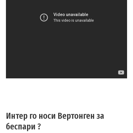
Интер го носи Вертонген за
беспари ?