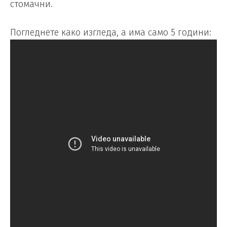
стомачни.
Погледнете како изгледа, а има само 5 години: