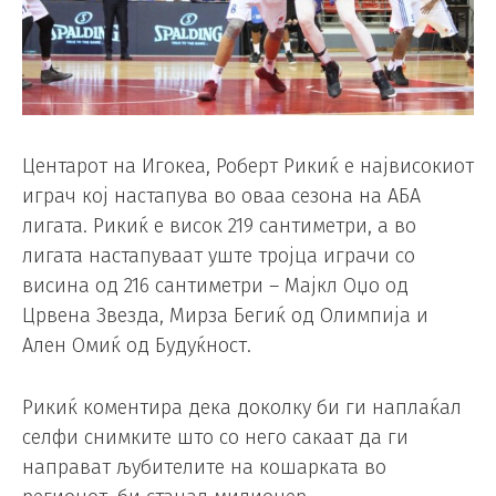
Центарот на Игокеа, Роберт Рикиќ е највисокиот
играч кој настапува во оваа сезона на АБА
лигата. Рикиќ е висок 219 сантиметри, а во
лигата настапуваат уште тројца играчи со
висина од 216 сантиметри – Мајкл Оџо од
Црвена Звезда, Мирза Бегиќ од Олимпија и
Ален Омиќ од Будуќност.
Рикиќ коментира дека доколку би ги наплаќал
селфи снимките што со него сакаат да ги
направат љубителите на кошарката во