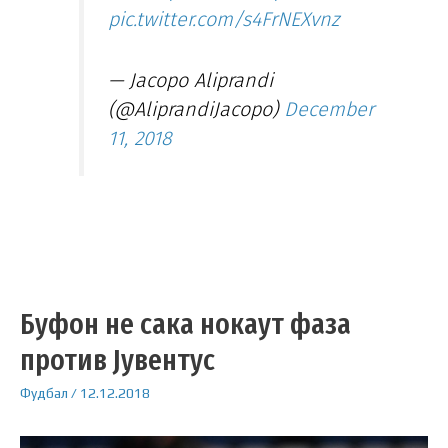
pic.twitter.com/s4FrNEXvnz
— Jacopo Aliprandi
(@AliprandiJacopo)
December
11, 2018
Буфон не сака нокаут фаза
против Јувентус
Фудбал
/
12.12.2018