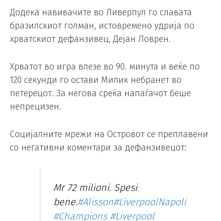
Додека навивачите во Ливерпул го славата
бразилскиот голман, истовремено удрија по
хрватскиот дефанзивец, Дејан Ловрен.
Хрватот во игра влезе во 90. минута и веќе по
120 секунди го остави Милик небранет во
петерецот. За негова среќа напаѓачот беше
непрецизен.
Социјалните мрежи на Островот се преплавени
со негативни коментари за дефанзивецот:
Mr 72 milioni. Spesi
bene.
#Alisson
#LiverpoolNapoli
#Champions
#Liverpool