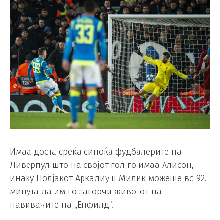
Имаа доста среќа синоќа фудбалерите на
Ливерпул што на својот гол го имаа Алисон,
инаку Полјакот Аркадиуш Милик можеше во 92.
минута да им го загорчи животот на
навивачите на „Енфилд“.