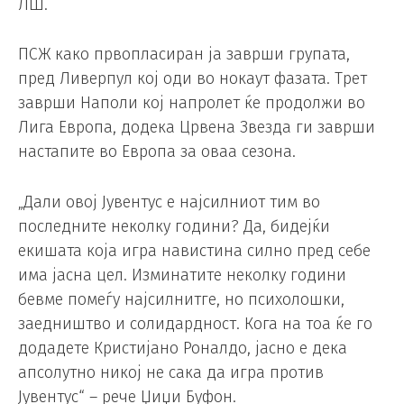
ЛШ.
ПСЖ како првопласиран ја заврши групата,
пред Ливерпул кој оди во нокаут фазата. Трет
заврши Наполи кој напролет ќе продолжи во
Лига Европа, додека Црвена Звезда ги заврши
настапите во Европа за оваа сезона.
„Дали овој Јувентус е најсилниот тим во
последните неколку години? Да, бидејќи
екишата која игра навистина силно пред себе
има јасна цел. Изминатите неколку години
бевме помеѓу најсилнитге, но психолошки,
заедништво и солидардност. Кога на тоа ќе го
додадете Кристијано Роналдо, јасно е дека
апсолутно никој не сака да игра против
Јувентус“ – рече Џиџи Буфон.