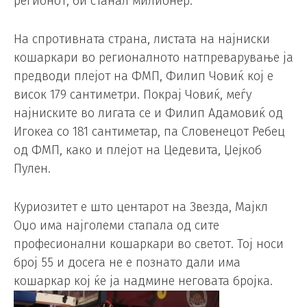
регионот, би станал милионер.
На спротивната страна, листата на најниски
кошаркари во регионалното натпреварување ја
предводи плејот на ФМП, Филип Човиќ кој е
висок 179 сантиметри. Покрај Човиќ, меѓу
најниските во лигата се и Филип Адамовиќ од
Игокеа со 181 сантиметар, па Словенецот Ребец
од ФМП, како и плејот на Цедевита, Џејкоб
Пулен.
Куриозитет е што центарот на Звезда, Мајкл
Оџо има најголеми стапала од сите
професионални кошаркари во светот. Тој носи
број 55 и досега не е познато дали има
кошаркар кој ќе ја надмине неговата бројка.