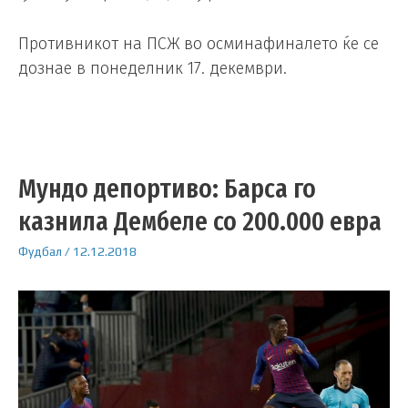
Противникот на ПСЖ во осминафиналето ќе се
дознае в понеделник 17. декември.
Мундо депортиво: Барса го
казнила Дембеле со 200.000 евра
Фудбал
/
12.12.2018