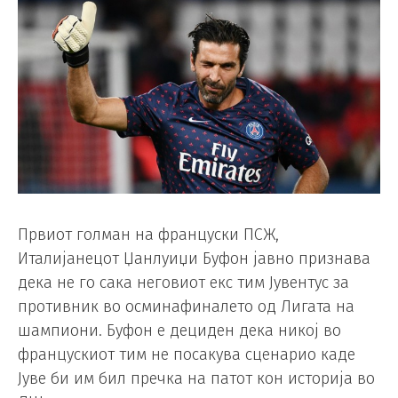
Првиот голман на француски ПСЖ,
Италијанецот Џанлуиџи Буфон јавно признава
дека не го сака неговиот екс тим Јувентус за
противник во осминафиналето од Лигата на
шампиони. Буфон е дециден дека никој во
францускиот тим не посакува сценарио каде
Јуве би им бил пречка на патот кон историја во