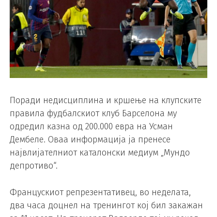
Поради недисциплина и кршење на клупските
правила фудбалскиот клуб Барселона му
одредил казна од 200.000 евра на Усман
Дембеле. Оваа информација ја пренесе
највлијателниот каталонски медиум „Мундо
депротиво“.
Францускиот репрезентативец, во неделата,
два часа доцнел на тренингот кој бил закажан