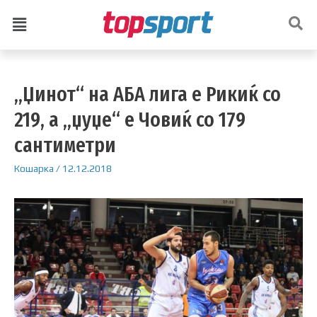
„Џинот“ на АБА лига е Рикиќ со
219, а „џуџе“ е Човиќ со 179
сантиметри
Кошарка
/
12.12.2018