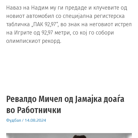
Наваз на Надим му ги предаде и клучевите од
новиот автомобил со специјална регистерска
табличка „ПАК 92,97“, во знак на неговиот истрел
на Игрите од 92,97 метри, со кој го собори
олимпискиот рекорд.
Ревалдо Мичел од Јамајка доаѓа
во Работнички
Фудбал
/
14.08.2024