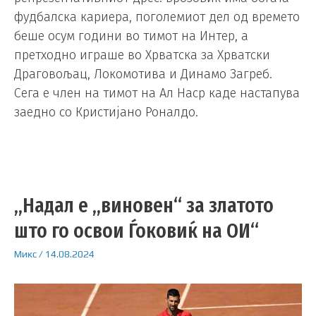
фудбалска кариера, поголемиот дел од времето
беше осум години во тимот на Интер, а
претходно играше во Хрватска за Хрватски
Драговољац, Локомотива и Динамо Загреб.
Сега е член на тимот на Ал Наср каде настапува
заедно со Кристијано Роналдо.
„Надал е „виновен“ за златото
што го освои Ѓоковиќ на ОИ“
Микс
/
14.08.2024