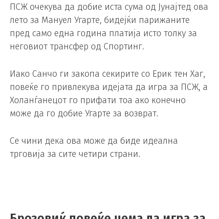
ПСЖ очекува да добие иста сума од Јунајтед ова
лето за Мануел Угарте, бидејќи парижаните
пред само една година платија исто толку за
неговиот трансфер од Спортинг.
Иако Санчо ги закопа секирите со Ерик тен Хаг,
повеќе го привлекува идејата да игра за ПСЖ, а
Холанѓанецот го прифати тоа ако конечно
може да го добие Угарте за возврат.
Се чини дека ова може да биде идеална
трговија за сите четири страни.
Брозовиќ повеќе нема да игра за