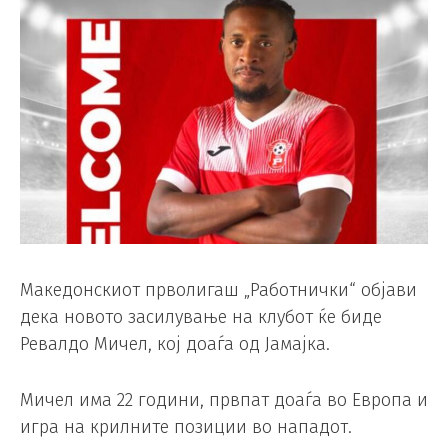
Македонскиот прволигаш „Работнички“ oбјави
дека новото засилување на клубот ќе биде
Ревалдо Мичел, кој доаѓа од Јамајка.
Мичел има 22 години, првпат доаѓа во Европа и
игра на крилните позиции во нападот.