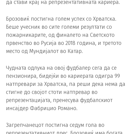
да стави крај на репрезентативната кариера.
Брозовиќ постигна голем успех со Хрватска.
Беше учесник во сите големи резултати со
пожарникарите, од финалето на Светското
првенство во Русија во 2018 година, и третото
место од Мундијалот во Катар.
Чудната одлука на овој фудбалер сега да се
пензионира, бидејќи во кариерата одигра 99
натпревари за Хрватска, па реши дека нема да
стигне до својот стоти натпревар во
репрезентацијата, пренесува фудбалскиот
инсајдер Фабрицио Романо.
Загрепчанецот постигна седум гола во
репрезентативниот дрес. Брозовиќ има богата