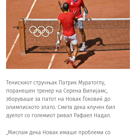
Тенискиот стручњак Патрик Муратоглу,
поранешен тренер на Серена Вилијамс,
зборуваше за патот на Новак Ѓоковиќ до
олимпиското злато. Смета дека клучен бил
дуелот со големиот ривал Рафаел Надал.
„Мислам дека Новак имаше проблеми со