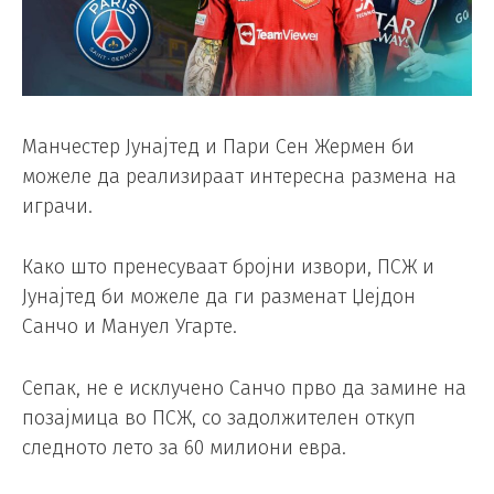
Манчестер Јунајтед и Пари Сен Жермен би
можеле да реализираат интересна размена на
играчи.
Како што пренесуваат бројни извори, ПСЖ и
Јунајтед би можеле да ги разменат Џејдон
Санчо и Мануел Угарте.
Сепак, не е исклучено Санчо прво да замине на
позајмица во ПСЖ, со задолжителен откуп
следното лето за 60 милиони евра.