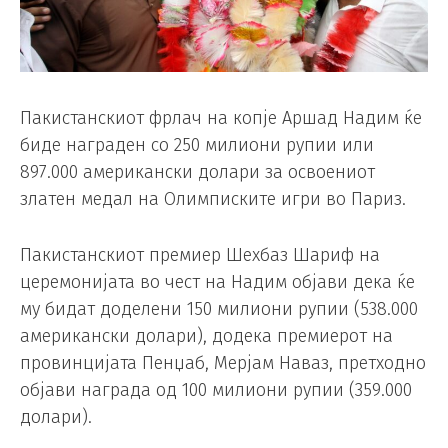
Пакистанскиот фрлач на копје Аршад Надим ќе
биде награден со 250 милиони рупии или
897.000 американски долари за освоениот
златен медал на Олимписките игри во Париз.
Пакистанскиот премиер Шехбаз Шариф на
церемонијата во чест на Надим објави дека ќе
му бидат доделени 150 милиони рупии (538.000
американски долари), додека премиерот на
провинцијата Пенџаб, Мерјам Наваз, претходно
објави награда од 100 милиони рупии (359.000
долари).