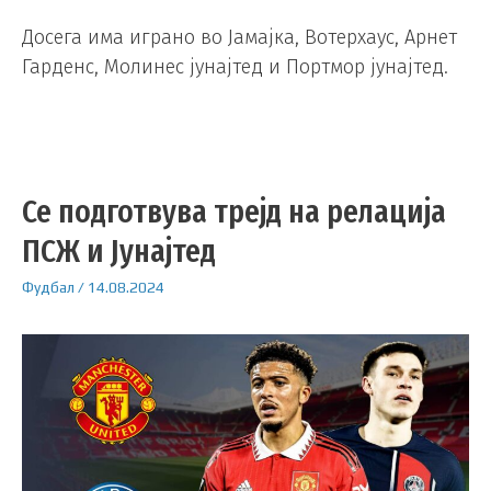
Досега има играно во Јамајка, Вотерхаус, Арнет
Гарденс, Молинес јунајтед и Портмор јунајтед.
Се подготвува трејд на релација
ПСЖ и Јунајтед
Фудбал
/
14.08.2024