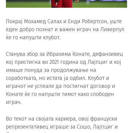
Покрај Мохамед Салах и Енди Робертсон, уште
еден добро познат и важен играч на Ливерпул
ќе го напушти клубот.
Станува збор за Ибрахима Конате, дефанзивец
кој пристигна во 2021 година од Лајпциг и кој
имаше понуда за продолжување на
соработката, но истата ја одбил. Клубот и
играчот не успеале да постигнат договор и
Конате ќе го напушти тимот како слободен
играч.
Во текот на својата кариера, овој француски
репрезентативец играше за Сошо, Лајпциг и