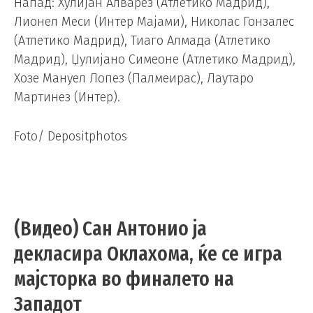
Напад: Хулијан Алварез (Атлетико Мадрид),
Лионел Меси (Интер Мајами), Николас Гонзалес
(Атлетико Мадрид), Тиаго Алмада (Атлетико
Мадрид), Џулијано Симеоне (Атлетико Мадрид),
Хозе Мануел Лопез (Палмеирас), Лаутаро
Мартинез (Интер).
Foto/ Depositphotos
(Видео) Сан Антонио ја
декласира Оклахома, ќе се игра
мајсторка во финалето на
Западот