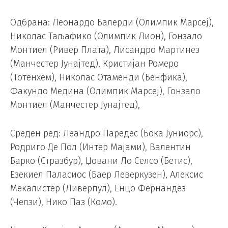
Одбрана: Леонардо Балерди (Олимпик Марсеј),
Николас Таљафико (Олимпик Лион), Гонзало
Монтиел (Ривер Плата), Лисандро Мартинез
(Манчестер Јунајтед), Кристијан Ромеро
(Тотенхем), Николас Отаменди (Бенфика),
Факундо Медина (Олимпик Марсеј), Гонзало
Монтиел (Манчестер Јунајтед),
Среден ред: Леандро Паредес (Бока Јуниорс),
Родриго Де Пол (Интер Мајами), Валентин
Барко (Стразбур), Џовани Ло Селсо (Бетис),
Езекиел Паласиос (Баер Леверкузен), Алексис
Мекалистер (Ливерпул), Енцо Фернандез
(Челзи), Нико Паз (Комо).