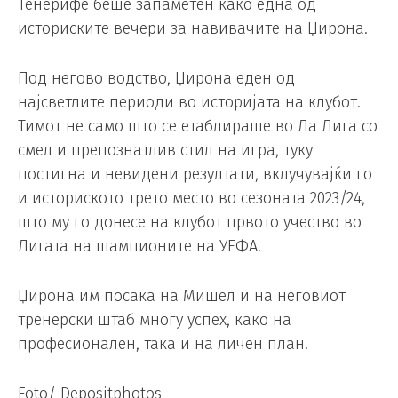
Тенерифе беше запаметен како една од
историските вечери за навивачите на Џирона.
Под негово водство, Џирона еден од
најсветлите периоди во историјата на клубот.
Тимот не само што се етаблираше во Ла Лига со
смел и препознатлив стил на игра, туку
постигна и невидени резултати, вклучувајќи го
и историското трето место во сезоната 2023/24,
што му го донесе на клубот првото учество во
Лигата на шампионите на УЕФА.
Џирона им посака на Мишел и на неговиот
тренерски штаб многу успех, како на
професионален, така и на личен план.
Foto/ Depositphotos