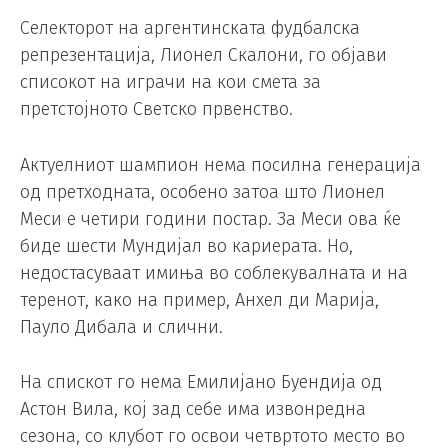
Селекторот на аргентинската фудбалска
репрезентација, Лионел Скалони, го објави
списокот на играчи на кои смета за
претстојното Светско првенство.
Актуелниот шампион нема посилна генерација
од претходната, особено затоа што Лионел
Меси е четири години постар. За Меси ова ќе
биде шести Мундијал во кариерата. Но,
недостасуваат имиња во соблекувалната и на
теренот, како на пример, Анхел ди Марија,
Пауло Дибала и слични.
На спискот го нема Емилијано Буендија од
Астон Вила, кој зад себе има извонредна
сезона, со клубот го освои четвртото место во