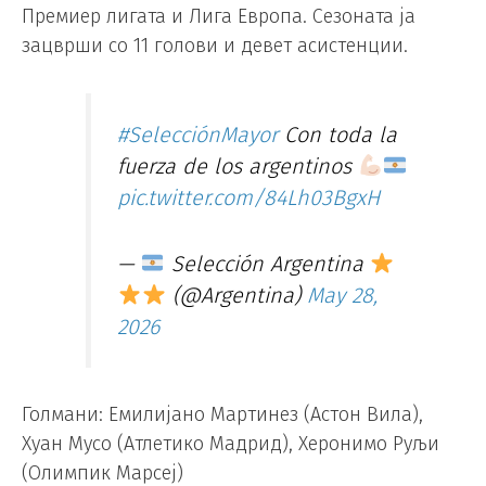
Премиер лигата и Лига Европа. Сезоната ја
зацврши со 11 голови и девет асистенции.
#SelecciónMayor
Con toda la
fuerza de los argentinos
pic.twitter.com/84Lh03BgxH
—
Selección Argentina
(@Argentina)
May 28,
2026
Голмани: Емилијано Мартинез (Астон Вила),
Хуан Мусо (Атлетико Мадрид), Херонимо Руљи
(Олимпик Марсеј)