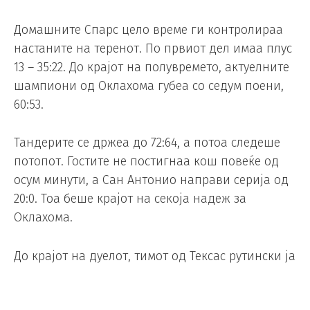
Домашните Спарс цело време ги контролираа
настаните на теренот. По првиот дел имаа плус
13 – 35:22. До крајот на полувремето, актуелните
шампиони од Оклахома губеа со седум поени,
60:53.
Тандерите се држеа до 72:64, а потоа следеше
потопот. Гостите не постигнаа кош повеќе од
осум минути, а Сан Антонио направи серија од
20:0. Тоа беше крајот на секоја надеж за
Оклахома.
До крајот на дуелот, тимот од Тексас рутински ја
заврши работата и оствари убедлива победа.