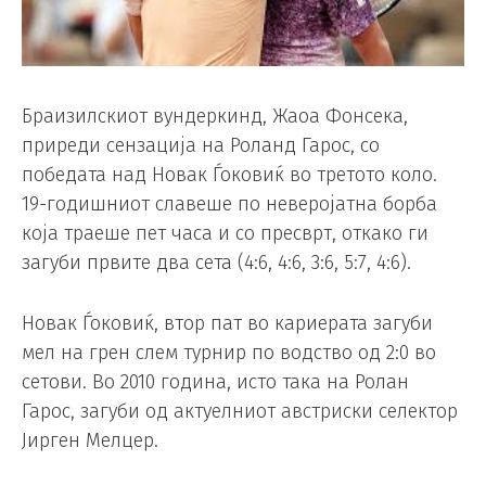
Браизилскиот вундеркинд, Жаоа Фонсека,
приреди сензација на Роланд Гарос, со
победата над Новак Ѓоковиќ во третото коло.
19-годишниот славеше по неверојатна борба
која траеше пет часа и со пресврт, откако ги
загуби првите два сета (4:6, 4:6, 3:6, 5:7, 4:6).
Новак Ѓоковиќ, втор пат во кариерата загуби
мел на грен слем турнир по водство од 2:0 во
сетови. Во 2010 година, исто така на Ролан
Гарос, загуби од актуелниот австриски селектор
Јирген Мелцер.