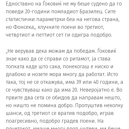
Едноставно на Ѓоковиќ не му беше судено да го
поведи 20-години помладиот Бразилец. Сите
статистички параметрки беа на негова страна,
но Фонсека,, клучните поени во третиот,
четвртиот и петтиот сет ги одигра подобро.
„Не верував дека можам да победам. Ѓоковиќ
знае како да се справи со ритамот, ја става
топката каде што сака, понекогаш е ниско и
длабоко и нозете мора многу да работат. Исто
така, тој не се откажува, има 39 или 40 години, а
се чувствуваш како да има 20. Неверојатно е. Во
првите два сета се обидов да направам нешто,
но ништо не помина добро. Пропуштив неколку
шанси, од третиот се вратив подобро, играв
поагресивно, подобро градев поени. На
почетокот, имаше многу дроп шутеви, ми беше