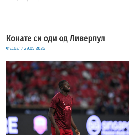
Конате си оди од Ливерпул
Фудбал
/
29.05.2026