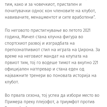
тим, како и за човечкиот, пристапен и
почитувачки однос кон членовите на клубот,
навивачите, менаџментот и сите вработени“.
По неговото пристигнување во летото 2021
година, Мичел стана клучна фигура во
спортскиот развој и изградбата на
препознатливиот стил на играта на Џирона. За
време на неговиот мандат на клупата на
првиот тим, тој го водеше тимот на вкупно 221
официјален натпревар и стана еден од
најважните тренери во поновата историја на
клубот.
Во првата сезона, тој успеа да избори место во
Примера преку плејофот, а триумфот против