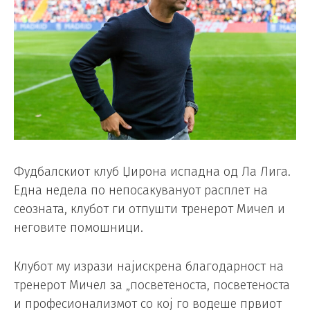
Фудбалскиот клуб Џирона испадна од Ла Лига.
Една недела по непосакувануот расплет на
сеозната, клубот ги отпушти тренерот Мичел и
неговите помошници.
Клубот му изрази најискрена благодарност на
тренерот Мичел за „посветеноста, посветеноста
и професионализмот со кој го водеше првиот