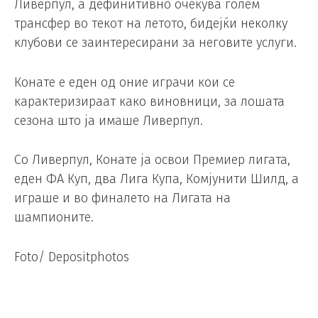
Ливерпул, а дефинитивно очекува голем
трансфер во текот на летото, бидејќи неколку
клубови се заинтересирани за неговите услуги.
Конате е еден од оние играчи кои се
карактеризираат како виновници, за лошата
сезона што ја имаше Ливерпул.
Со Ливерпул, Конате ја освои Премиер лигата,
еден ФА Куп, два Лига Купа, Комјунити Шилд, а
играше и во финалето на Лигата на
шампионите.
Foto/ Depositphotos