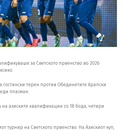
алификуваше за Светското првенство во 2026
ксико.
на гостински терен против Обединетите Арапски
беди пласман.
А на азиските квалификации со 18 бода, четири
от турнир на Светското првенство. На Азискиот куп,