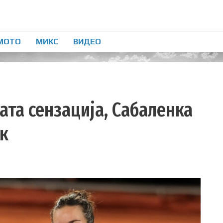
МОТО
МИКС
ВИДЕО
ата сензација, Сабаленка
к