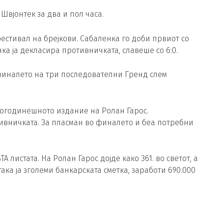
 Швјонтек за два и пол часа.
фестивал на брејкови. Сабаленка го доби првиот со
енка ја декласира противничката, славеше со 6:0.
финалето на три последователни Гренд слем
овогодинешното издание на Ролан Гарос.
ивничката. За пласман во финалето и беа потребни
А листата. На Ролан Гарос дојде како 361. во светот, а
ака ја зголеми банкарската сметка, заработи 690.000