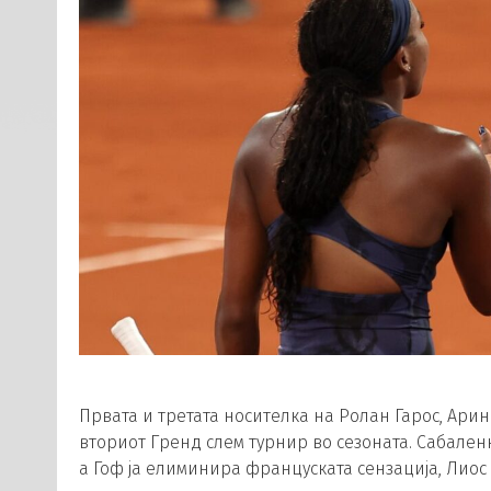
Првата и третата носителка на Ролан Гарос, Арин
вториот Гренд слем турнир во сезоната. Сабаленк
а Гоф ја елиминира француската сензација, Лиос