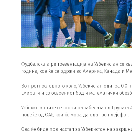
Фудбалската репрезентација на Узбекистан се кв
година, кое ќе се одржи во Америка, Канада и Ме
Во претпоследното коло, Узбекистан одигра 0:0 
Емирати и со освоениот бод и математички обез
Узбекистанците се втори на табелата од Групата 
повеќе од ОАЕ, кои ќе мора да одат во плејофот.
Ова ќе биде прв настап за Узбекистан на завршни