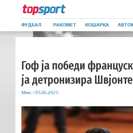
ФУДБАЛ
РАКОМЕТ
КОШАРКА
АВТО
Гоф ја победи француск
ја детронизира Швјонте
Микс
/
05.06.2025