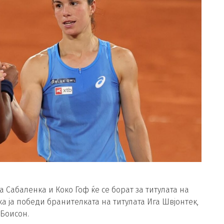
а Сабаленка и Коко Гоф ќе се борат за титулата на
а ја победи бранителката на титулата Ига Швјонтек,
 Боисон.