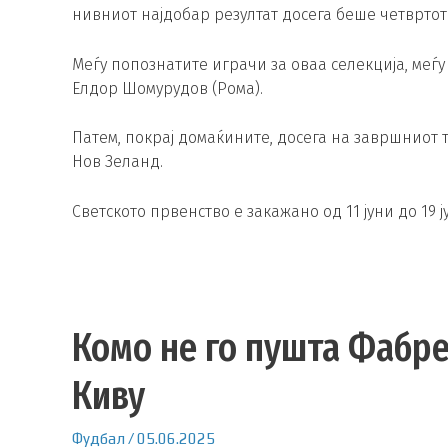
нивниот најдобар резултат досега беше четвртото
Меѓу попознатите играчи за оваа селекција, меѓу
Елдор Шомурудов (Рома).
Патем, покрај домаќините, досега на завршниот 
Нов Зеланд.
Светското првенство е закажано од 11 јуни до 19 ј
Комо не го пушта Фабре
Киву
Фудбал
/
05.06.2025