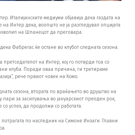
тер. Италијанските медиуми објавија дека газдата на
на Интер дека, воопшто не ја разгледувал опцијата
 дозволил на Шпанецот да преговара.
ека Фабрегас ќе остане во клубот следната сезона.
претседателот на Интер, кој го потврди тоа со
вани клуба. Поради оваа причина, ги третираме
зија“, рече првиот човек на Комо.
дната сезона, втората по враќањето во друштво на
у пари за засилувања во јануарскиот преоден рок,
е со успех, да продолжи со работата.
о потрагата по наследник на Симоне Инзаги. Главни
ра.