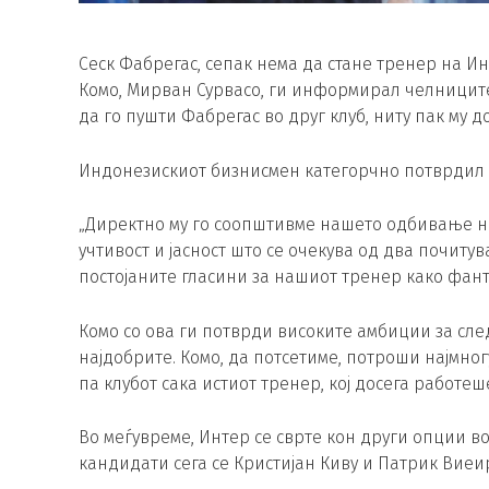
Сеск Фабрегас, сепак нема да стане тренер на Ин
Комо, Мирван Сурвасо, ги информирал челниците 
да го пушти Фабрегас во друг клуб, ниту пак му
Индонезискиот бизнисмен категорчно потврдил д
„Директно му го соопштивме нашето одбивање на 
учтивост и јасност што се очекува од два почиту
постојаните гласини за нашиот тренер како фанта
Комо со ова ги потврди високите амбиции за сле
најдобрите. Комо, да потсетиме, потроши најмног
па клубот сака истиот тренер, кој досега работеш
Во меѓувреме, Интер се сврте кон други опции в
кандидати сега се Кристијан Киву и Патрик Виеи