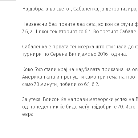
Најдобрата во светот, Сабаленка, ја детронизира,
Неизвесни беа првите два сета, во кои се случи 
7:6, а Швконтек вториот со 6:4. Во третиот Сабал
Сабаленка е првата тенисерка што стигнала до 
турнири по Серена Вилијамс во 2016 година.
Коко Гоф стави крај на најубавата приказна на 
Американката и препушти само три гема на прот
само 70 минути, победи со 6:1, 6:2.
За утеха, Боисон ќе направи метеорски успех на ВТ
од понеделник ќе биде меѓу најдобрите 70. Исто т
евра.