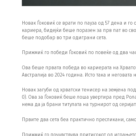
Новак Ѓоковиќ се врати по пауза од 57 дена и го 
кариера, бидејќи беше поразен за прв пат во св
беше подобар во три одиграни сета.
Прижмиќ го победи Ѓоковиќ по повеќе од два часа р
Ова беше првата победа во кариерата на Хрватот
Австралија во 2024 година. Исто така и неговата 
Новак загуби од хрватски тенисер на земјена под
0). Ова за Ѓоковиќ беше лоша увертира пред Рол
нема да ја брани титулата на турнирот од серијат
Првите два сета беа практично пресликани, само
Прижмиќ го почувствува притисокот од играњето