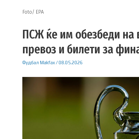
Foto/ EPA
ПСЖ ќе им обезбеди на 
превоз и билети за фин
Фудбал
Makfax
/
08.05.2026