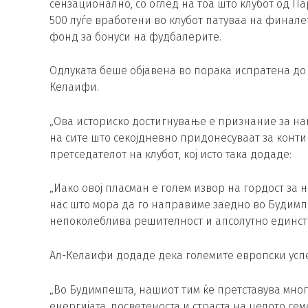
сензационално, со оглед на тоа што клубот од Па
500 луѓе вработени во клубот патуваа на финале
фонд за бонуси на фудбалерите.
Одлуката беше објавена во порака испратена до 
Келаифи.
„Ова историско достигнување е признание за на
на сите што секојдневно придонесуваат за конт
претседателот на клубот, кој исто така додаде:
„Иако овој пласман е голем извор на гордост за 
нас што мора да го направиме заедно во Будимп
непоколеблива решителност и апсолутно единств
Ал-Келаифи додаде дека големите европски успе
„Во Будимпешта, нашиот тим ќе претставува многу
енергијата, посветеноста и страста на целото семеј