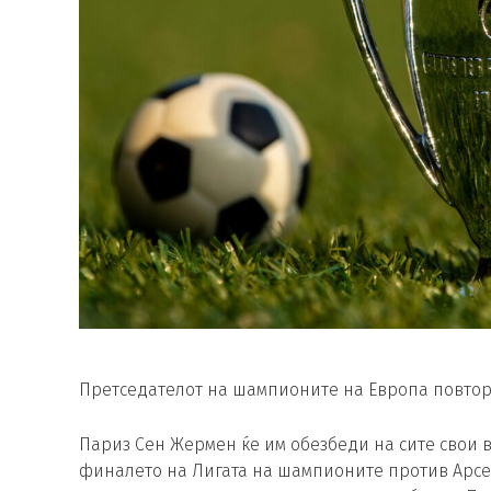
Претседателот на шампионите на Европа повторн
Париз Сен Жермен ќе им обезбеди на сите свои 
финалето на Лигата на шампионите против Арсе