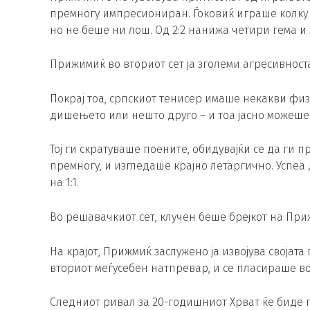
премногу импресиониран. Ѓоковиќ играше колку 
но не беше ни лош. Од 2:2 нанижа четири гема и з
Прижимиќ во вториот сет ја зголеми агресивноста
Покрај тоа, српскиот тенисер имаше некакви физ
дишењето или нешто друго – и тоа јасно можеше 
Тој ги скратуваше поените, обидувајќи се да ги 
премногу, и изгледаше крајно летаргично. Успеа 
на 1:1.
Во решавачкиот сет, клучен беше брејкот на При
На крајот, Прижмиќ заслужено ја извојува својат
вториот меѓусебен натпревар, и се пласираше во
Следниот ривал за 20-годишниот Хрват ќе биде 