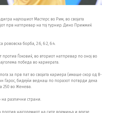
одигра најлошиот Мастерс во Рим, во својата
ојот прв натпревар на тој турнир. Дино Прижмиќ
ововска борба, 2:6, 6:2, 6:4.
 против Ѓоковиќ, во вториот натпревар по оној во
најголема победа во кариерата.
лога за прв пат во својата кариера (имаше скор од 8-
ан Гарос, бидејќи веднаш по поразот потврди дека
а 250 во Женева.
 на различни страни.
 против најголемиот на сите времиња и влезе