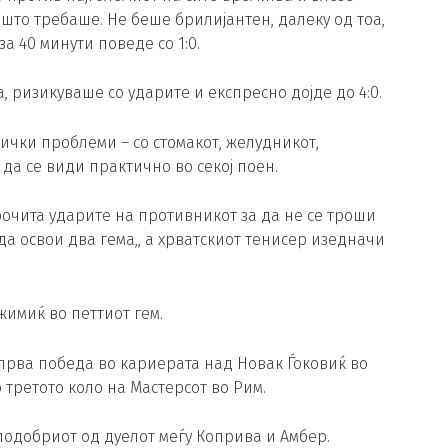
што требаше. Не беше брилијантен, далеку од тоа,
а 40 минути поведе со 1:0.
, ризикуваше со ударите и експресно дојде до 4:0.
ички проблеми – со стомакот, желудникот,
да се види практично во секој поен.
прочита ударите на противникот за да не се троши
да освои два гема,, а хрватскиот тенисер изедначи
жимиќ во петтиот гем.
а прва победа во кариерата над Новак Ѓоковиќ во
 третото коло на Мастерсот во Рим.
подобриот од дуелот меѓу Коприва и Амбер.