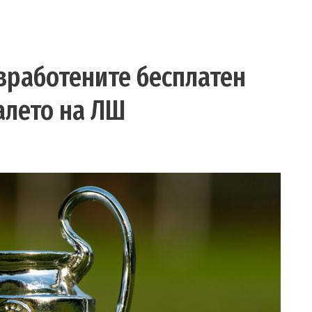
вработените бесплатен
алето на ЛШ